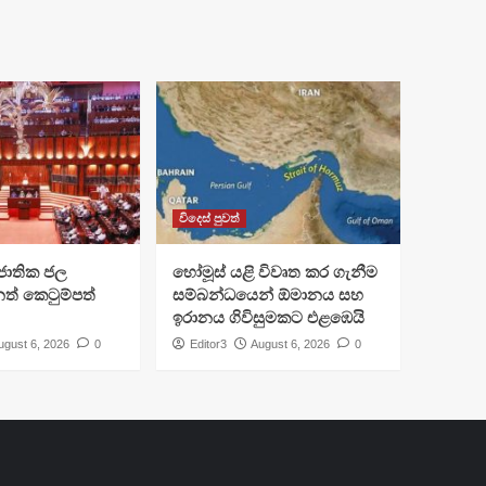
විදෙස් පුවත්
ජාතික ජල
හෝමූස් යළි විවෘත කර ගැනීම
ත් කෙටුම්පත්
සම්බන්ධයෙන් ඕමානය සහ
ඉරානය ගිවිසුමකට එළඹෙයි
ugust 6, 2026
0
Editor3
August 6, 2026
0