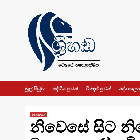
Skip
to
content
මුල් පිටුව
දේශීය පුවත්
විදෙස් පුවත්
දේශපාල
සෞඛ්‍යය
නිවෙසේ සිට න