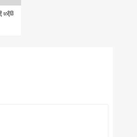
 හදිසි