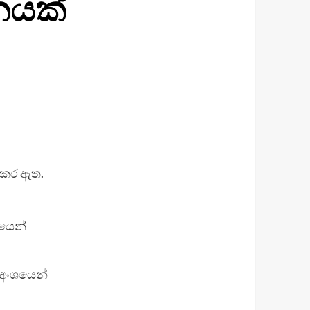
නයක්
 කර ඇත.
 අංශයෙන්