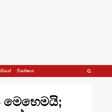
ීඩියෝ
විශේෂාංග
 මෙහෙමයි;