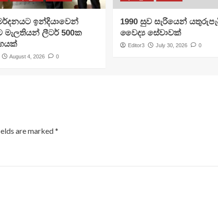
මර්දනයට ඉන්දියාවෙන්
1990 සුව සැරියෙන් යතුරුපැදි
මැලතියන් ලීටර් 500ක
වෛද්‍ය සේවාවක්
ාගයක්
Editor3
July 30, 2026
0
August 4, 2026
0
ields are marked
*