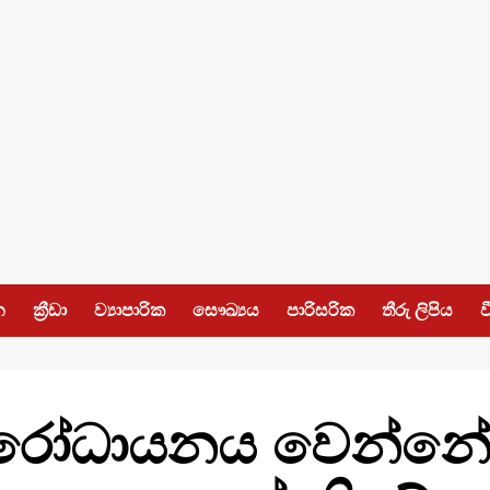
න
ක්‍රීඩා
ව්‍යාපාරික
සෞඛ්‍යය
පාරිසරික
තීරු ලිපිය
ව
ිරෝධායනය වෙන්නේ