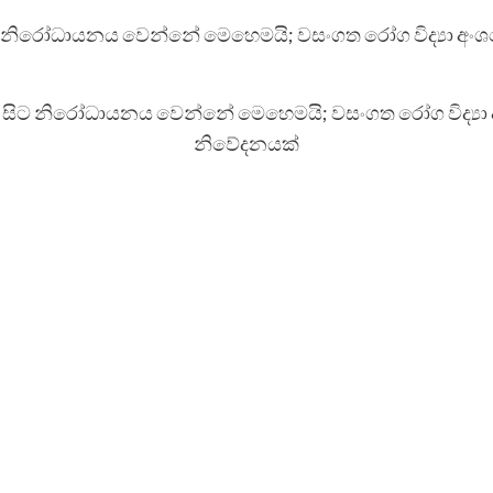
සිට නිරෝධායනය වෙන්නේ මෙහෙමයි; වසංගත රෝග විද්‍යා
නිවේදනයක්