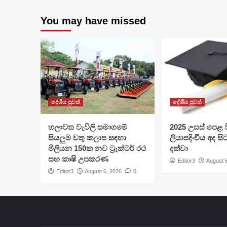
You may have missed
දේශීය පුවත්
දේශීය පුවත්
හලාවත වැවිලි සමාගමේ
​2025 උසස් පෙළ වි
සියලුම වතු කලාප සඳහා
ලියාපදිංචිය අද සි
මිලියන 150ක නව ට්‍රැක්ටර් රථ
දක්වා
සහ කෘෂි උපකරණ
Editor3
August 
Editor3
August 6, 2026
0