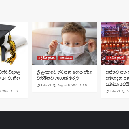
දේශීය පුවත්
සෞඛ්‍යය
දේශීය පුවත්
ශ්වවිද්‍යාල
ශ්‍රී ලංකාවේ ශ්වසන රෝග නිසා
සත්ත්ව සහ 
ට 14 වැනිදා
වාර්ෂිකව 7000ක් මරුට
සම්පාදන පන
සම්මත වෙයි
Editor3
August 6, 2026
0
6, 2026
0
Editor3
A