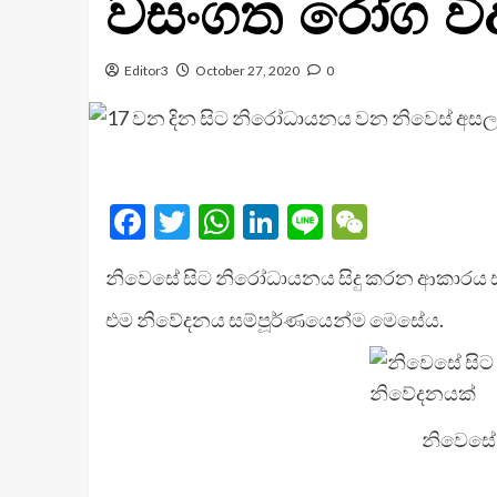
වසංගත රෝග විද
Editor3
October 27, 2020
0
Facebook
Twitter
WhatsApp
LinkedIn
Line
WeChat
නිවෙසේ සිට නිරෝධායනය සිදු කරන ආකාරය සම
එම නිවේදනය සම්පූර්ණයෙන්ම මෙසේය.
නිවෙසේ 