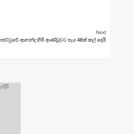
Next
්තෙට්ටුවේ ආනන්ද හිමි ආණ්ඩුවට පැය 48ක් කල් දෙයි