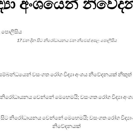
්‍යා අංශයෙන් නිවේද
17 වන දින සිට නිරෝධායනය වන නිවෙස් අසල පොලීසිය
්බන්ධයෙන් වසංගත රෝග විද්‍යා අංශය නිවේදනයක් නිකුත්
සිට නිරෝධායනය වෙන්නේ මෙහෙමයි; වසංගත රෝග විද්‍යා
නිවේදනයක්