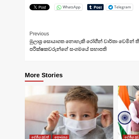
WhatsApp
Telegram
Continue
Previous
මුලාශ්‍ර සොයාගත නොහැකි රෝගීන් වාර්තා වෙමින්
Reading
පරීක්ෂකවරුන්ගේ සංගමයේ සභාපති
More Stories
දේශීය පුවත්
සෞඛ්‍යය
දේශීය පුව