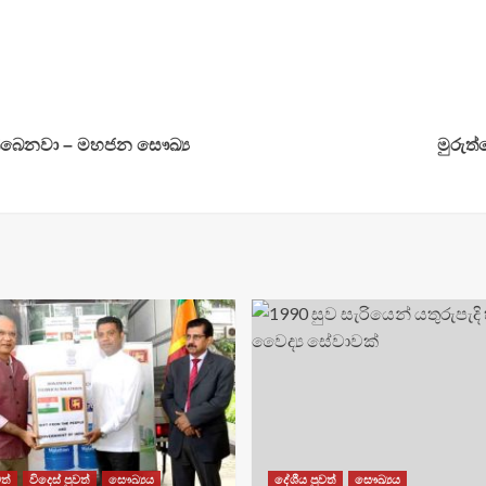
 තිබෙනවා – මහජන සෞඛ්‍ය
මුරුත
ත්
විදෙස් පුවත්
සෞඛ්‍යය
දේශීය පුවත්
සෞඛ්‍යය