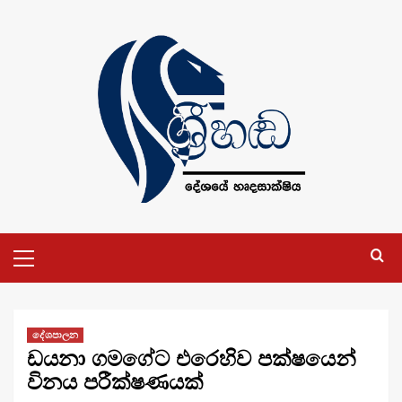
Skip
to
content
Primary
Menu
දේශපාලන
ඩයනා ගමගේට එරෙහිව පක්ෂයෙන්
විනය පරීක්ෂණයක්