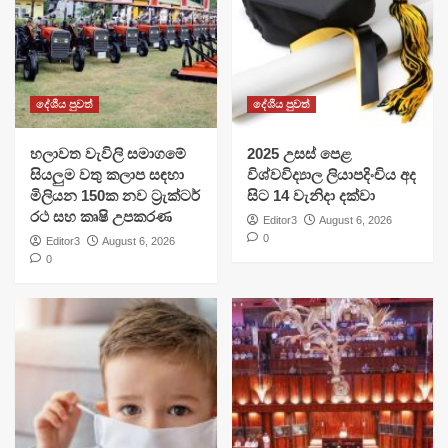
දේශීය පුවත්
දේශීය පුවත්
හලාවත වැවිලි සමාගමේ
​2025 උසස් පෙළ
සියලුම වතු කලාප සඳහා
විශ්වවිද්‍යාල ලියාපදිංචිය අද
මිලියන 150ක නව ට්‍රැක්ටර්
සිට 14 වැනිදා දක්වා
රථ සහ කෘෂි උපකරණ
Editor3
August 6, 2026
0
Editor3
August 6, 2026
0