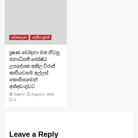
දේශපාලන
දේශීය පුවත්
දූෂණ චෝදනා මත හිටපු
ජනාධිපති ජ්‍යේෂ්ඨ
උපදේශක අකිල විරාජ්
කාරියවසම් අල්ලස්
කොමිසමෙන්
අත්අඩංගුවට
Editor3
August 5, 2026
0
Leave a Reply