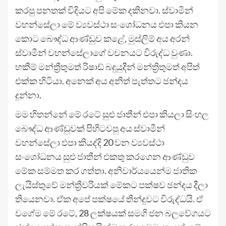
කරපු පනතක් විදියට අපි මේක දකිනවා. ස්වාමින්
වහන්සේලා මේ ව්‍යවස්ථා සංශෝධනය එපා කියන
කොට බෞද්ධ ආණ්ඩුව කළේ, මුස්ලිම් අය අරන්
ස්වාමීන් වහන්සේලාගේ වචනයට විරුද්ධ වුණා.
හකීම් මන්ත්‍රීතුමත් රිෂාඩ් බදුයුදීන් මන්ත්‍රිතුමත් අපිත්
එක්ක හිටියා. අනෙක් අය අනිත් පැත්තට ඡන්දය
දුන්නා.
මම හිතන්නේ මේ රටේ සුළු ජාතීන් එපා කියලා සිංහල
බෞද්ධ ආණ්ඩුවක් පිහිටවපු අය ස්වාමීන්
වහන්සේලා එපා කියද්දි 20 වන ව්‍යවස්ථා
සංශෝධනය සුළු ජාතීන් එකතු කරගෙන ආණ්ඩුව
මේක සම්මත කර ගත්තා. අනිවාර්යයෙන්ම ජාතික
ලැයිස්තුවේ මන්ත්‍රීවරියක් මේකට පක්ෂව ඡන්දය දීලා
තියෙනවා. ඒක අපේ පක්ෂයේ තීන්දුවට විරුද්ධයි. ඒ
වගේම මේ රටේ, 28 ලක්ෂයක් සමගි ජන බලවේගයට