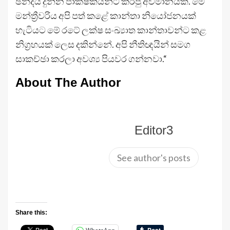
ඡන්දය දුන්න පාක්ෂිකයින්ට කරපු අවමානයක්. මේ
මන්ත්‍රීවරිය අපි පත් කළේ කාන්තා නියෝජනයක්
හැටියට මේ රටේ ලක්ෂ සංඛ්‍යාත කාන්තාවන්ට කළ
නිග්‍රහයක් ලෙස දකින්නේ. අපි නීතිඥයින් සමග
සාකච්ඡා කරලා අවශ්‍ය පියවර ගන්නවා.“
About The Author
Editor3
See author's posts
Share this: