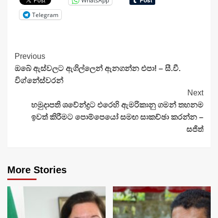
WhatsApp
Telegram
Continue
Previous
ඔබේ ඇස්වලට ඇගිල්ලෙන් ඇනගන්න එපා! – සී.වී.
Reading
විග්නේස්වරන්
Next
හමුදාපති ශවේන්ද්‍රට එරෙහි ඇමරිකානු ගමන් තහනම
ඉවත් කිරීමට පොම්පෙයෝ සමඟ සාකච්ඡා කරන්න –
සජිත්
More Stories