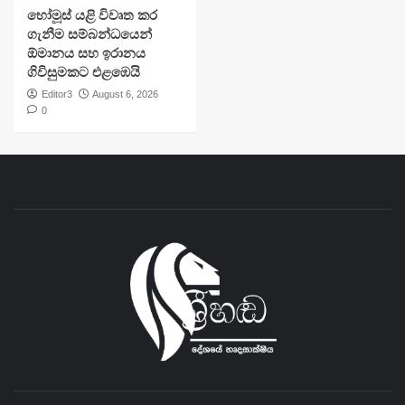
හෝමූස් යළි විවෘත කර
ගැනීම සම්බන්ධයෙන්
ඕමානය සහ ඉරානය
ගිවිසුමකට එළඹෙයි
Editor3
August 6, 2026
0