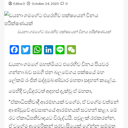
Editor3
October 24, 2020
0
ඩයනා ගමගේට එරෙහිව පක්ෂයෙන් විනය පරීක්ෂණයක්
Facebook
Twitter
WhatsApp
LinkedIn
Line
WeChat
ඩයනා ගමගේ මහත්මියට එරෙහිව විනය පියවර
ගන්නා බව සමගි ජන බලවේගය පක්ෂයේ මහ
ලේකම් රංජිත් මද්දුමබණ්ඩාර මහතා සඳහන් කළේය.
මෙහිදී වැඩිදුරටත් අදහස් දැක්වු ඒ මහතා,
“ඒකාධිපතිවාදී ආරම්භයක් වගේම, ඒ වගේම වත්මන්
ආණ්ඩුවේ අවසානයේ ආරම්භයත් සටහන් කළා. මේ
රට ඒකාධිපතිවාදයට විරුද්ධයි. පවුලක් රජකරන්න,
ඒ වගේම ඇමෙරිකන් පුරවැසියෙක් ගේන්න සම්මත