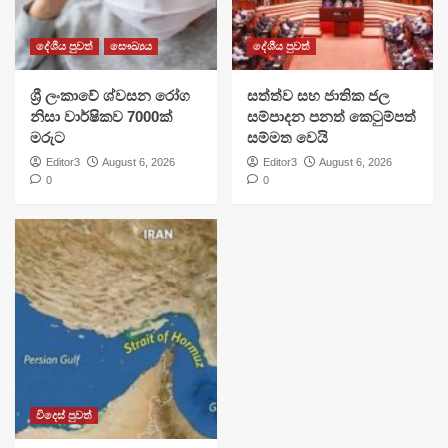
දේශීය පුවත්
සෞඛ්‍යය
දේශීය පුවත්
ශ්‍රී ලංකාවේ ශ්වසන රෝග
සත්ත්ව සහ ජාතික ජල
නිසා වාර්ෂිකව 7000ක්
සම්පාදන පනත් කෙටුම්පත්
මරුට
සම්මත වෙයි
Editor3
August 6, 2026
Editor3
August 6, 2026
0
0
විදෙස් පුවත්