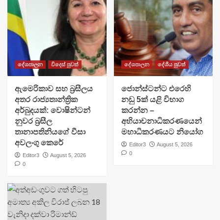
දේශපාලන
විදෙස් පුවත්
දේශපාලන
දේශීය පුවත්
ඇමෙරිකාව සහ බ්‍රසීලය
ජොන්ස්ටන්ට එරෙහි
අතර රාජ්‍යතාන්ත්‍රික
නඩු 5ක් යළි විභාග
අර්බුදයක්: වොෂින්ටන්
කරන්න –
නුවර බ්‍රසීල
අභියාචනාධිකරණයෙන්
තානාපතිනියගේ වීසා
මහාධිකරණයට නියෝග
අවලංගු කෙරේ
Editor3
August 5, 2026
0
Editor3
August 5, 2026
0