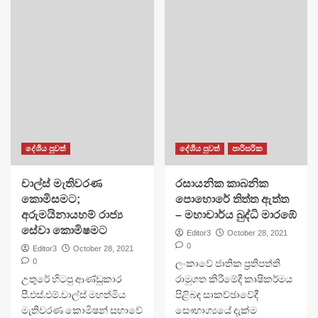
දේශීය පුවත්
දේශීය පුවත්
පාරිසරික
චාල්ස් මැතිවරණ
රසායනික කාබනික
කොමිසමට;
පොහොරේ තිත්ත ඇත්ත
අරුමයිනායහම් රාජ්‍ය
– මහාචාර්ය බුද්ධි මාරඹේ
සේවා කොමිෂමට
Editor3
October 28, 2021
0
Editor3
October 28, 2021
0
ලංකාවේ ජාතික ප්‍රතිපත්ති
උතුරේ හිටපු ආණ්ඩුකාර
රාමුගත කිරීමේදී කෘෂිකර්මය
පී.එස්.එම්.චාල්ස් මහත්මිය
පිළිබඳ සාකච්ඡාවේදී
මැතිවරණ කොමිෂන් සභාවේ
සෞභාග්‍යයේ දැක්ම