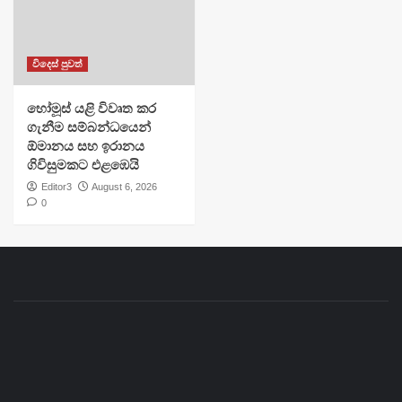
විදෙස් පුවත්
හෝමූස් යළි විවෘත කර
ගැනීම සම්බන්ධයෙන්
ඕමානය සහ ඉරානය
ගිවිසුමකට එළඹෙයි
Editor3
August 6, 2026
0