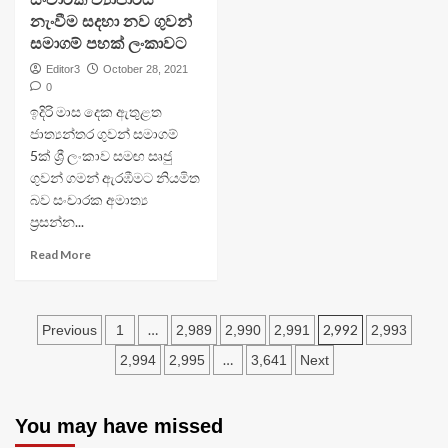
නැංවීම සදහා නව ගුවන්
සමාගම් පහක් ලංකාවට
Editor3
October 28, 2021
0
ඉදිරි මාස දෙක ඇතුළත
ජාත්‍යන්තර ගුවන් සමාගම්
5ක් ශ්‍රී ලංකාව සමඟ සෘජු
ගුවන් ගමන් ඇරඹීමට නියමිත
බව සංචාරක අමාත්‍ය
ප්‍රසන්න...
Read More
Posts
…
2,992
Previous
1
2,989
2,990
2,991
2,993
navigation
…
2,994
2,995
3,641
Next
You may have missed