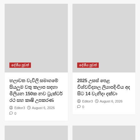
දේශීය පුවත්
දේශීය පුවත්
හලාවත වැවිලි සමාගමේ
​2025 උසස් පෙළ
සියලුම වතු කලාප සඳහා
විශ්වවිද්‍යාල ලියාපදිංචිය අද
මිලියන 150ක නව ට්‍රැක්ටර්
සිට 14 වැනිදා දක්වා
රථ සහ කෘෂි උපකරණ
Editor3
August 6, 2026
0
Editor3
August 6, 2026
0