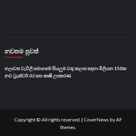
නවතම පුවත්
හලාවත වැවිලි සමාගමේ සියලුම වතු කලාප සඳහා මිලියන 150ක
නව ට්‍රැක්ටර් රථ සහ කෘෂි උපකරණ
Copyright © All rights reserved.
|
CoverNews
by AF
themes.