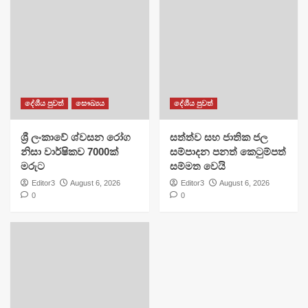
දේශීය පුවත්
සෞඛ්‍යය
දේශීය පුවත්
ශ්‍රී ලංකාවේ ශ්වසන රෝග
සත්ත්ව සහ ජාතික ජල
නිසා වාර්ෂිකව 7000ක්
සම්පාදන පනත් කෙටුම්පත්
මරුට
සම්මත වෙයි
Editor3
August 6, 2026
Editor3
August 6, 2026
0
0