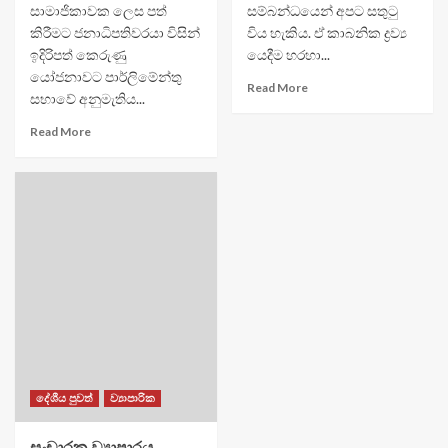
සාමාජිකාවක ලෙස පත්
සම්බන්ධයෙන් අපට සතුටු
කිරීමට ජනාධිපතිවරයා විසින්
විය හැකිය. ඒ කාබනික ද්‍රව්‍ය
ඉදිරිපත් කෙරුණු
යෙදීම හරහා...
යෝජනාවට පාර්ලිමේන්තු
Read More
සභාවේ අනුමැතිය...
Read More
දේශීය පුවත්
ව්‍යාපාරික
සංචාරක ව්‍යාපාරය