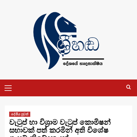
Skip
to
content
Primary
Menu
දේශීය පුවත්
වැටුප් හා විශ්‍රාම වැටුප් කොමිෂන්
සභාවක් පත් කරමින් අති විශේෂ