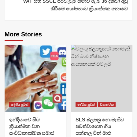
VAT සහ SSCL පිරිවැටුම් සීමාව රු.මි 36 දක්වා අඩු
කිරීමේ යෝජනාව ක්‍රියාත්මක නොවේ
More Stories
දේශීය පුවත්
දේශීය පුවත්
ව්‍යාපාරික
​ඉන්දියාවේ සිට
SLS බලපත්‍ර නොමැතිව
ක්‍රියාත්මක වන
පවත්වාගෙන ගිය
සංවිධානාත්මක සමාජ
පන්නල ටින් මාළු