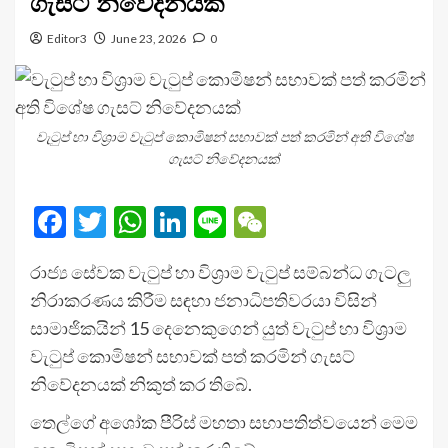
ගැසට් නිවේදනයක්
Editor3
June 23, 2026
0
වැටුප් හා විශ්‍රාම වැටුප් කොමිෂන් සභාවක් පත් කරමින් අති විශේෂ
ගැසට් නිවේදනයක්
Facebook
Twitter
WhatsApp
LinkedIn
Line
WeChat
රාජ්‍ය සේවක වැටුප් හා විශ්‍රාම වැටුප් සම්බන්ධ ගැටලු
නිරාකරණය කිරීම සඳහා ජනාධිපතිවරයා විසින්
සාමාජිකයින් 15 දෙනෙකුගෙන් යුත් වැටුප් හා විශ්‍රාම
වැටුප් කොමිෂන් සභාවක් පත් කරමින් ගැසට්
නිවේදනයක් නිකුත් කර තිබේ.
තෙල්ගේ අශෝක පීරිස් මහතා සභාපතිත්වයෙන් මෙම