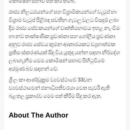
කොමිෂන් සභාව පත් කර තිබේ.
රාජ්‍ය නිලධරයන්ගේ සහ විශ්‍රාමිකයන්ගේ වැටුප් හා
විශ්‍රාම වැටුප් පිළිබඳ පවතින ගැටලු වලට විසදුම් ලබා
දීම රාජ්‍ය සේවකයන්ගේ වෘත්තීයභාවය ඉහළ නැංවීම
හා නව තාක්ෂණික ප්‍රවණතා සහ ගෝලීය ප්‍රවණතා
අනුව රාජ්‍ය සේවය කුමන ආකාරයකට ව්‍යූහාත්මක
ප්‍රතිසංස්කරණයක් සිදු විය යුතුද යන්න සඳහා නිර්දේශ
ලබාගැනීම මෙම කොමිෂන් සභාව පිහිටුවීමේ
අරමුණ බව සඳහන් වේ.
ශ්‍රී ලංකා ආණ්ඩුක්‍රම ව්‍යවස්ථාවේ 33වන
ව්‍යවස්ථාවෙන් ජනාධිපතිවරයා වෙත පැවරී ඇති
බළතල ප්‍රකාරව මෙම පත් කිරීම සිදු කර ඇත.
About The Author