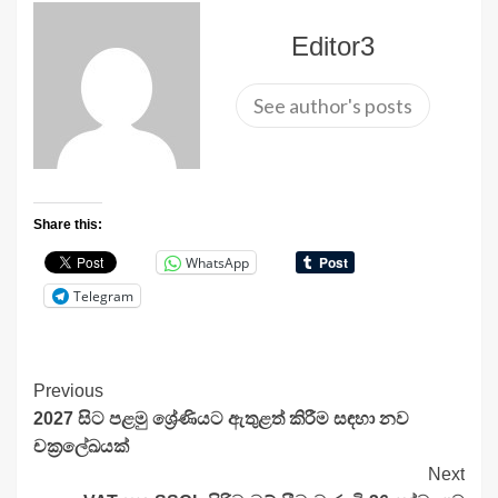
Editor3
See author's posts
Share this:
WhatsApp
Telegram
Continue
Previous
2027 සිට පළමු ශ්‍රේණියට ඇතුළත් කිරීම සඳහා නව
Reading
චක්‍රලේඛයක්
Next