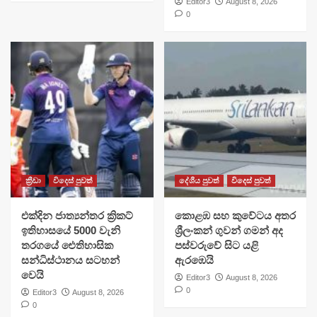
Editor3
August 8, 2026
0
ක්‍රීඩා
විදෙස් පුවත්
දේශීය පුවත්
විදෙස් පුවත්
එක්දින ජාත්‍යන්තර ක්‍රිකට්
​කොළඹ සහ කුවේටය අතර
ඉතිහාසයේ 5000 වැනි
ශ්‍රීලංකන් ගුවන් ගමන් අද
තරගයේ ඓතිහාසික
පස්වරුවේ සිට යළි
සන්ධිස්ථානය සටහන්
ඇරඹෙයි
වෙයි
Editor3
August 8, 2026
0
Editor3
August 8, 2026
0