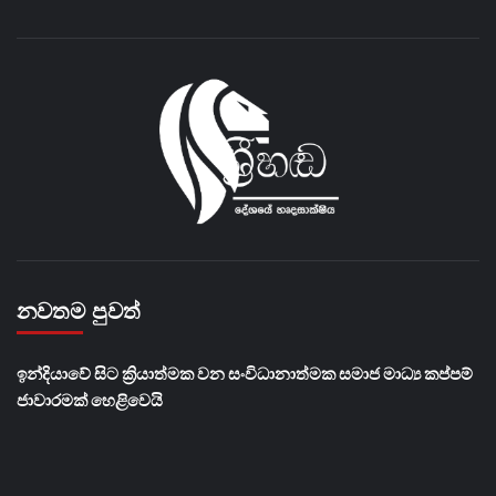
නවතම පුවත්
​ඉන්දියාවේ සිට ක්‍රියාත්මක වන සංවිධානාත්මක සමාජ මාධ්‍ය කප්පම්
ජාවාරමක් හෙළිවෙයි