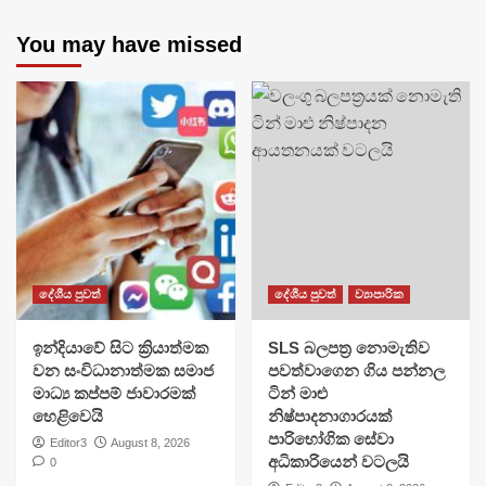
You may have missed
දේශීය පුවත්
දේශීය පුවත්
ව්‍යාපාරික
​ඉන්දියාවේ සිට ක්‍රියාත්මක
SLS බලපත්‍ර නොමැතිව
වන සංවිධානාත්මක සමාජ
පවත්වාගෙන ගිය පන්නල
මාධ්‍ය කප්පම් ජාවාරමක්
ටින් මාළු
හෙළිවෙයි
නිෂ්පාදනාගාරයක්
පාරිභෝගික සේවා
Editor3
August 8, 2026
අධිකාරියෙන් වටලයි
0