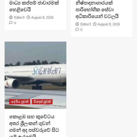
මාධ්‍ය කප්පම් ජාවාරමක්
නිෂ්පාදනාගාරයක්
හෙළිවෙයි
පාරිභෝගික සේවා
අධිකාරියෙන් වටලයි
Editor3
August 8, 2026
0
Editor3
August 8, 2026
0
දේශීය පුවත්
විදෙස් පුවත්
​කොළඹ සහ කුවේටය
අතර ශ්‍රීලංකන් ගුවන්
ගමන් අද පස්වරුවේ සිට
යළි ඇරඹෙයි