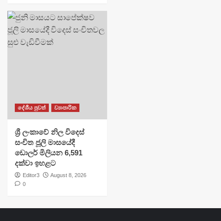
දේශීය පුවත්
ව්‍යාපාරික
ශ්‍රී ලංකාවේ නිල විදෙස්
සංචිත ජූලි මාසයේදී
ඩොලර් මිලියන 6,591
දක්වා ඉහළට
Editor3
August 8, 2026
0