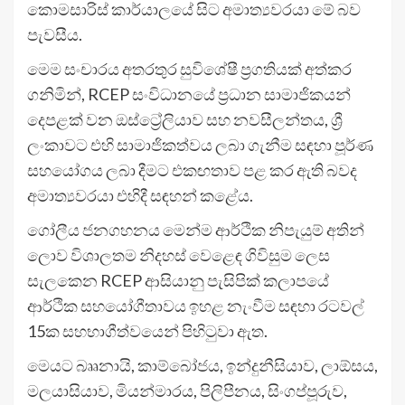
කොමසාරිස් කාර්යාලයේ සිට අමාත්‍යවරයා මේ බව
පැවසීය.
මෙම සංචාරය අතරතුර සුවිශේෂී ප්‍රගතියක් අත්කර
ගනිමින්, RCEP සංවිධානයේ ප්‍රධාන සාමාජිකයන්
දෙපළක් වන ඔස්ට්‍රේලියාව සහ නවසීලන්තය, ශ්‍රී
ලංකාවට එහි සාමාජිකත්වය ලබා ගැනීම සඳහා පූර්ණ
සහයෝගය ලබා දීමට එකඟතාව පළ කර ඇති බවද
අමාත්‍යවරයා එහිදී සඳහන් කළේය.
ගෝලීය ජනගහනය මෙන්ම ආර්ථික නිපැයුම් අතින්
ලොව විශාලතම නිදහස් වෙළෙඳ ගිවිසුම ලෙස
සැලකෙන RCEP ආසියානු පැසිපික් කලාපයේ
ආර්ථික සහයෝගීතාවය ඉහළ නැංවීම සඳහා රටවල්
15ක සහභාගීත්වයෙන් පිහිටුවා ඇත.
මෙයට බෲනායි, කාම්බෝජය, ඉන්දුනීසියාව, ලාඕසය,
මලයාසියාව, මියන්මාරය, පිලිපීනය, සිංගප්පූරුව,