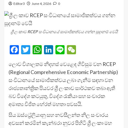
Editor3
June 4, 2026
0
ශ්‍රී ලංකාව RCEP සංවිධානයේ සාමාජිකත්වය ගන්න සූදානම් වෙයි
Facebook
Twitter
WhatsApp
LinkedIn
Line
WeChat
ලොව විශාලතම නිදහස් වෙළෙඳ ගිවිසුම වන RCEP
(Regional Comprehensive Economic Partnership)
සංවිධානයේ සාමාජිකත්වය ලබා ගැනීම සඳහා වන
රාජ්‍යතාන්ත්‍රික පියවර ශ්‍රී ලංකාව සාර්ථකව තබා ඇති
බව විදේශ කට­යුතු, විදේශ රැකියා සහ සංචා­රක
අමාත්‍ය විජිත හේරත් මහතා පවසයි.
සිය ඔස්ට්‍රේලියානු සහ නවසීලන්ත නිල සංචාරය
අවසන් කරමින් කැන්බරා නුවර පිහිටි ශ්‍රී ලංකා මහ