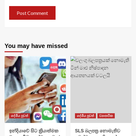
You may have missed
දේශීය පුවත්
දේශීය පුවත්
ව්‍යාපාරික
​ඉන්දියාවේ සිට ක්‍රියාත්මක
SLS බලපත්‍ර නොමැතිව