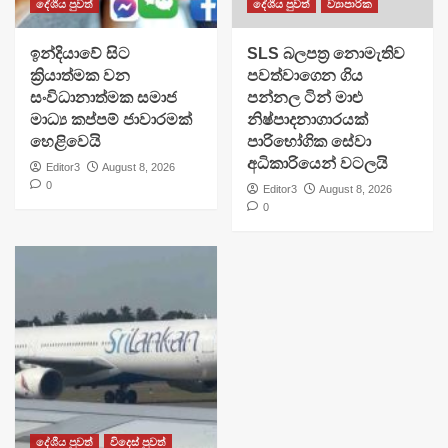
දේශීය පුවත්
දේශීය පුවත්
ව්‍යාපාරික
​ඉන්දියාවේ සිට
SLS බලපත්‍ර නොමැතිව
ක්‍රියාත්මක වන
පවත්වාගෙන ගිය
සංවිධානාත්මක සමාජ
පන්නල ටින් මාළු
මාධ්‍ය කප්පම් ජාවාරමක්
නිෂ්පාදනාගාරයක්
හෙළිවෙයි
පාරිභෝගික සේවා
අධිකාරියෙන් වටලයි
Editor3
August 8, 2026
0
Editor3
August 8, 2026
0
දේශීය පුවත්
විදෙස් පුවත්