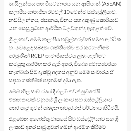
තායිලන්තය සහ වියට්නාමය යන ආසියාන් (ASEAN)
කලාපීය සාමාජික රටවල් 10 මෙන්ම ඔස්ට්‍රේලියාව,
නවසීලන්තය, ජපානය, චීනය සහ දකුණු කොරියාව
යන සෙසු ප්‍රධාන ආර්ථික බලවතුන්ද ඇතුළත් වේ.
ශ්‍රී ලංකාව මෙම කලාපීය හවුල්කරුවන් සමඟ ආර්ථික
හා වෙළෙඳ සබඳතා ශක්තිමත්ව තර කරගැනීමේ
අරමුණින් RCEP සාමාජිකත්වය ලබා ගැනීමට
කටයුතු ආරම්භ කර ඇති අතර, විදේශ අමාත්‍යවරයා
කැන්බරා සිට දැක්වූ අදහස් අනුව මෙම සංචාරය ඒ
සඳහා ශක්තිමත් පදනමක් දමා ඇත.
මෙම නිල සංචාරයේ දී එළඹි තවත් සුවිශේෂී
එකඟතාවක් වනුයේ ශ්‍රී ලංකාව සහ ඔස්ට්‍රේලියාව
අතර ඍජු ගුවන් සබඳතා තවදුරටත් වර්ධනය කිරීමයි.
එළඹෙන අගෝස්තු මාසයේ සිට ඔස්ට්‍රේලියාව සහ ශ්‍රී
ලංකාව අතර ඍජු ගුවන් ගමන් ආරම්භ කිරීමට