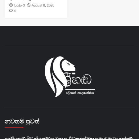
Editor3
August 8, 2026
0
නවතම පුවත්
​ඉන්දියාවේ සිට ක්‍රියාත්මක වන සංවිධානාත්මක සමාජ මාධ්‍ය කප්පම්