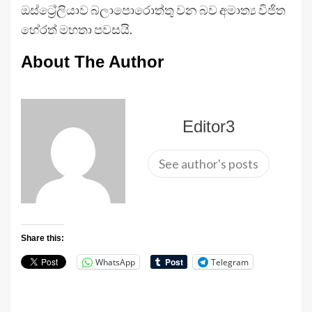
ඔස්ට්‍රේලියාව බලාපොරොත්තු වන බව අමාත්‍ය විජිත
හේරත් මහතා පවසයි.
About The Author
Editor3
See author's posts
Share this:
WhatsApp
Telegram