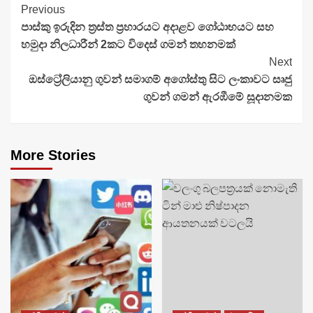
Continue
Previous
පාස්කු ඉරුදින ත්‍රස්ත ප්‍රහාරයට අදාළව ගෝඨාභයට සහ
Reading
හමුදා නිලධාරීන් 2කට විදෙස් ගමන් තහනමක්
Next
ඔස්ට්‍රේලියානු ගුවන් සමාගම් අගෝස්තු සිට ලංකාවට සෘජු
ගුවන් ගමන් ඇරඹීමේ සූදානමක
More Stories