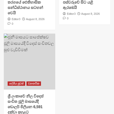
තරගයේ ඓතිහාසික
පස්වරුවේ සිට යළි
සන්ධිස්ථානය සටහන්
ඇරඹෙයි
වෙයි
Editor3
August 8, 2026
0
Editor3
August 8, 2026
0
දේශීය පුවත්
ව්‍යාපාරික
ශ්‍රී ලංකාවේ නිල විදෙස්
සංචිත ජූලි මාසයේදී
ඩොලර් මිලියන 6,591
දක්වා ඉහළට