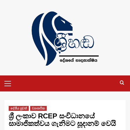
Skip
to
content
Primary
Menu
දේශීය පුවත්
ව්‍යාපාරික
ශ්‍රී ලංකාව RCEP සංවිධානයේ
සාමාජිකත්වය ගැනිමට සූදානම් වෙයි