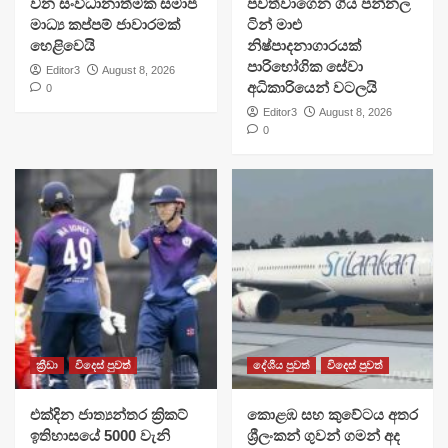
වන සංවිධානාත්මක සමාජ
පවත්වාගෙන ගිය පන්නල
මාධ්‍ය කප්පම් ජාවාරමක්
ටින් මාළු
හෙළිවෙයි
නිෂ්පාදනාගාරයක්
පාරිභෝගික සේවා
Editor3
August 8, 2026
අධිකාරියෙන් වටලයි
0
Editor3
August 8, 2026
0
ක්‍රීඩා
විදෙස් පුවත්
දේශීය පුවත්
විදෙස් පුවත්
එක්දින ජාත්‍යන්තර ක්‍රිකට්
​කොළඹ සහ කුවේටය අතර
ඉතිහාසයේ 5000 වැනි
ශ්‍රීලංකන් ගුවන් ගමන් අද