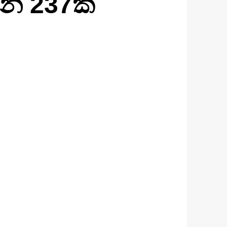
න් 237ක්