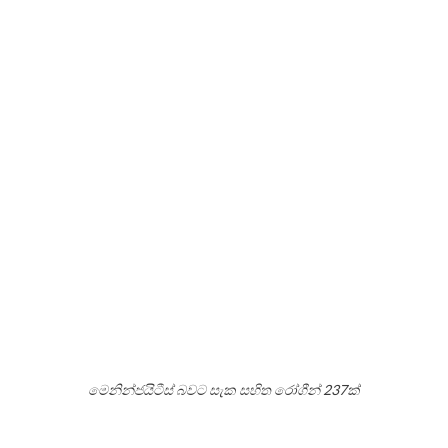
මෙනින්ජයිටීස් බවට සැක සහිත රෝගීන් 237ක්