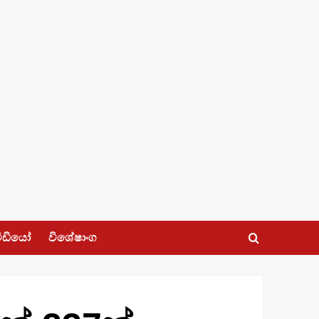
ීඩියෝ
විශේෂාංග