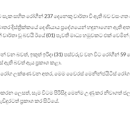
බවට සැක සහිත රෝගීන් 237 දෙනෙකු වාර්තා වී ඇති බව වසංගත
 මාතර දිස්ත්‍රික්කයේ දෙණියාය ප්‍රදේශයෙන් හඳුනාගෙන ඇති අ
වාර්තා වූ බවයි ඊයේ (01) පැවති මාධ්‍ය හමුවකට එක් වෙමින් 
න් වන බවත්, ඉකුත් ඉරිදා (31) පස්වරුව වන විට රෝගීන් 59 
 ඇති බවත් ඇය ප්‍රකාශ කළා.
 රෝග ලක්ෂණ වන අතර, මෙම වෛරස් මෙනින්ජයිටීස් රෝගය
න ලෙසත්, සෑම විටම පිරිසිදු මෙන්ම උණු කර නිවාගත් ජ
ඩිදුරටත් ප්‍රකාශ කර සිටියේ.