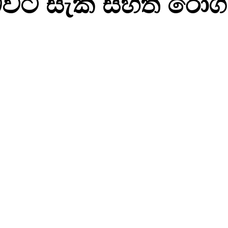
 බවට සැක සහිත රෝගී