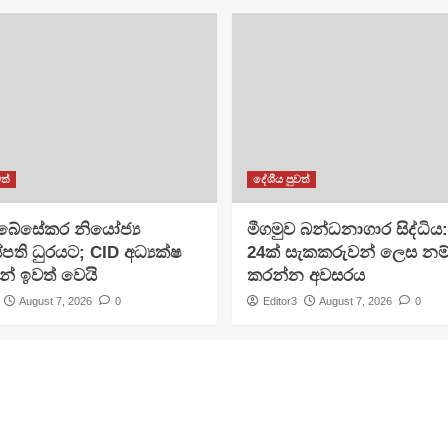
ත්
දේශීය පුවත්
අබේසේකර නියෝජ්‍ය
මීගමුව බන්ධනාගාර සිද්ධිය
පති ධුරයට; CID අධ්‍යක්ෂ
24ක් සැකකරුවන් ලෙස නම
න් ඉවත් වෙයි
කරන්න අවසරය
August 7, 2026
0
Editor3
August 7, 2026
0