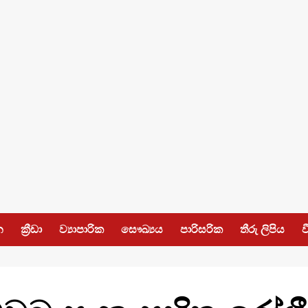
න
ක්‍රීඩා
ව්‍යාපාරික
සෞඛ්‍යය
පාරිසරික
තීරු ලිපිය
ව