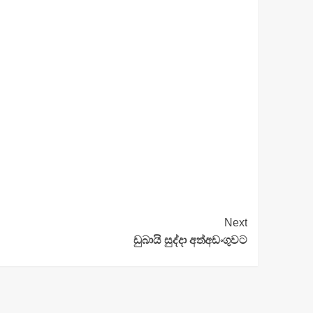
Next
ඩුබායි සුද්දා අත්අඩංගුවට