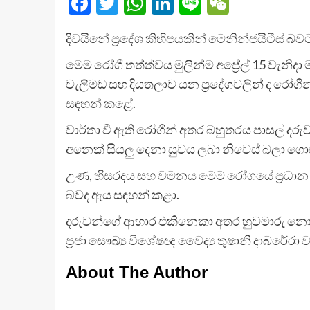
Facebook
Twitter
WhatsApp
LinkedIn
Line
WeChat
දිවයිනේ ප්‍රදේශ කිහිපයකින් මෙනින්ජයිටීස් 
මෙම රෝගී තත්ත්වය මුලින්ම අප්‍රේල් 15 වැනිදා
වැලිමඩ සහ දියතලාව යන ප්‍රදේශවලින් ද රෝගීන් 
සඳහන් කළේ.
වාර්තා වී ඇති රෝගීන් අතර බහුතරය පාසල් දරුව
අනෙක් සියලු දෙනා සුවය ලබා නිවෙස් බලා ගොස්
උණ, හිසරදය සහ වමනය මෙම රෝගයේ ප්‍රධාන
බවද ඇය සඳහන් කළා.
දරුවන්ගේ ආහාර එකිනෙකා අතර හුවමාරු නොකර
ප්‍රජා සෞඛ්‍ය විශේෂඥ වෛද්‍ය තුෂානි දාබරේරා වැ
About The Author