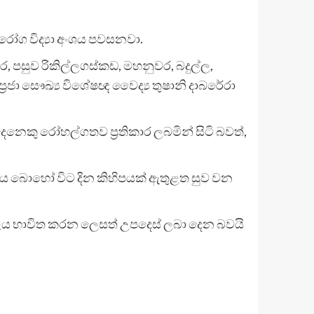
 රෝග විද්‍යා අංශය පවසනවා.
තර, පසුව රිකිල්ලගස්කඩ, මහනුවර, බදුල්ල,
ප්‍රජා සෞඛ්‍ය විශේෂඥ වෛද්‍ය තුෂානි දාබරේරා
දෙනෙකු රෝහල්ගතව ප්‍රතිකාර ලබමින් සිටි බවත්,
 බොහෝ විට දින කිහිපයක් ඇතුළත සුව වන
ලය භාවිත කරන ලෙසත් උපදෙස් ලබා දෙන බවයි