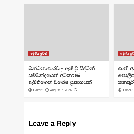
දේශීය පුවත්
දේශීය පුව
බන්ධනාගාරවල ඇති වූ සිද්ධීන්
ශානි 
සම්බන්ඳයෙන් අධිකරණ
පොලිස්
ඇමතිගෙන් විශේෂ ප්‍රකාශයක්
තනතුරි
Editor3
August 7, 2026
0
Editor3
Leave a Reply