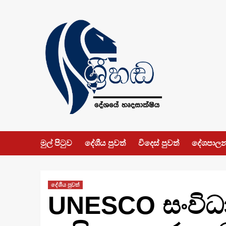
Skip
to
content
මුල් පිටුව
දේශීය පුවත්
විදෙස් පුවත්
දේශපාල
දේශීය පුවත්
UNESCO සංවිධාන