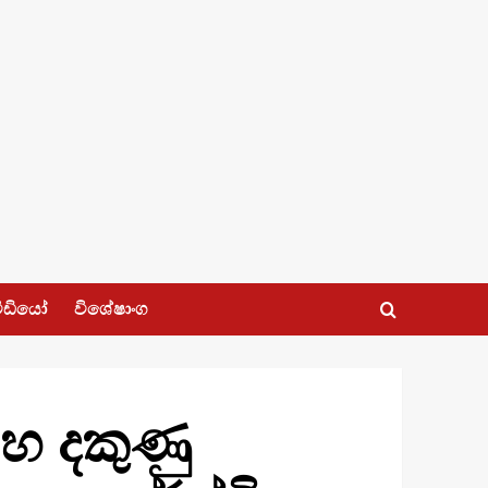
ීඩියෝ
විශේෂාංග
සහ දකුණු