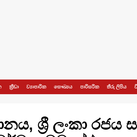
න
ක්‍රීඩා
ව්‍යාපාරික
සෞඛ්‍යය
පාරිසරික
තීරු ලිපිය
ව
ය, ශ්‍රී ලංකා රජය 