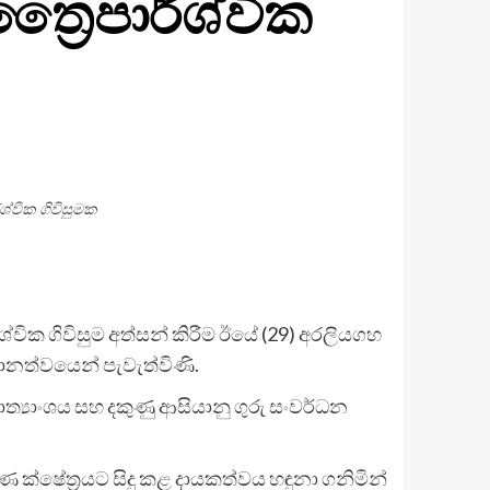
්‍රෛපාර්ශ්වික
ශ්වික ගිවිසුමක
්වික ගිවිසුම අත්සන් කිරීම ඊයේ (29) අරලියගහ
‍රධානත්වයෙන් පැවැත්විණි.
ාත්‍යාංශය සහ දකුණු ආසියානු ගුරු සංවර්ධන
ක්ෂේත්‍රයට සිදු කළ දායකත්වය හඳුනා ගනිමින්