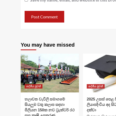
You may have missed
දේශීය පුවත්
දේශීය පුවත්
හලාවත වැවිලි සමාගමේ
​2025 උසස් පෙළ වි
සියලුම වතු කලාප සඳහා
ලියාපදිංචිය අද සි
මිලියන 150ක නව ට්‍රැක්ටර් රථ
දක්වා
සහ කෘෂි උපකරණ