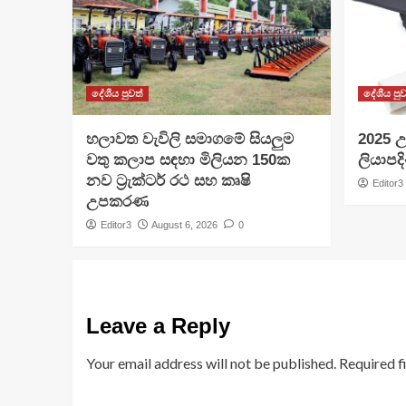
දේශීය පුවත්
දේශීය පුව
හලාවත වැවිලි සමාගමේ සියලුම
​2025 උ
වතු කලාප සඳහා මිලියන 150ක
ලියාපදි
නව ට්‍රැක්ටර් රථ සහ කෘෂි
Editor3
උපකරණ
Editor3
August 6, 2026
0
Leave a Reply
Your email address will not be published.
Required f