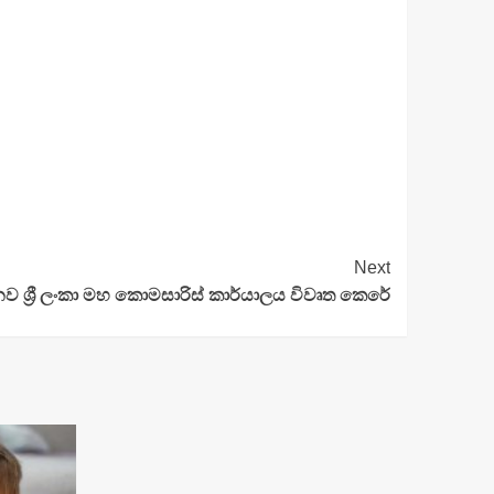
Next
ශ්‍රී ලංකා මහ කොමසාරිස් කාර්යාලය‍ විවෘත කෙරේ