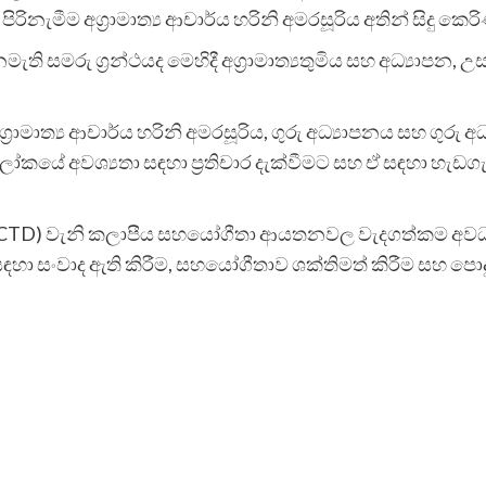
ැමීම අග්‍රාමාත්‍ය ආචාර්ය හරිනි අමරසූරිය අතින් සිදු කෙර
ති සමරු ග්‍රන්ථයද මෙහිදී අග්‍රාමාත්‍යතුමිය සහ අධ්‍යාපන, උ
‍රාමාත්‍ය ආචාර්ය හරිනි අමරසූරිය, ගුරු අධ්‍යාපනය සහ ගුරු 
අවශ්‍යතා සඳහා ප්‍රතිචාර දැක්වීමට සහ ඒ සඳහා හැඩගැසීම
(SACTD) වැනි කලාපීය සහයෝගීතා ආයතනවල වැදගත්කම අවධාර
ා සංවාද ඇති කිරීම, සහයෝගීතාව ශක්තිමත් කිරීම සහ පොදු ප