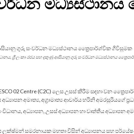
වර්ධන මධ්‍යස්ථානය ත
නය, ශ්‍රී ලංකා රජය සහ දකුණු ආසියානු ගුරු සංවර්ධන මධ්‍යස්ථානය ත්‍රෛපාර්
SCO 02 Centre (C2C) ලෙස උසස් කිරීම සඳහා වන ත්‍රෛපාර්ශ
 අධ්‍යාපන අමාත්‍ය, අග්‍රාමාත්‍ය ආචාර්ය හරිනි අමරසූරියගේ ප්
ිධානය, අධ්‍යාපන, උසස් අධ්‍යාපන හා වෘත්තීය අධ්‍යාපන අම
ලක්ෂ්මන් සමරනායක මහතා විසින් අධ්‍යාපනය සහ පර්යේෂණ 