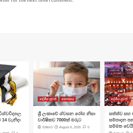
දේශීය පුවත්
සෞඛ්‍යය
දේශීය පුවත්
ශ්වවිද්‍යාල
ශ්‍රී ලංකාවේ ශ්වසන රෝග නිසා
සත්ත්ව සහ 
ට 14 වැනිදා
වාර්ෂිකව 7000ක් මරුට
සම්පාදන පන
සම්මත වෙයි
Editor3
August 6, 2026
0