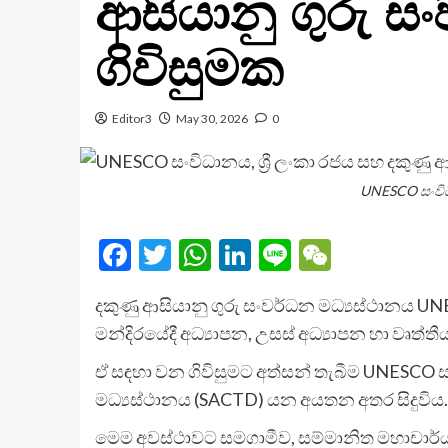
ආසියානු ගුරු සං
ගිවිසුමක
Editor3
May 30, 2026
0
UNESCO සංවිධා
Facebook
Twitter
WhatsApp
LinkedIn
Line
WeChat
දකුණු ආසියානු ගුරු සංවර්ධන මධ්‍යස්ථානය UNE
මන්දිරයේදී අධ්‍යාපන, උසස් අධ්‍යාපන හා වෘත්තීය
ඒ සඳහා වන ගිවිසුමට අත්සන් තැබීම UNESCO සංව
මධ්‍යස්ථානය (SACTD) යන අයතන අතර සිදුවිය.
මෙම අවස්ථාවට සමගාමීව, සම්මානිත මහාචාර්ය 