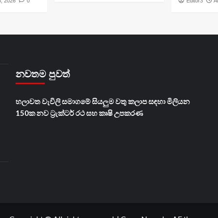
6, 2026
0
Editor3
A
නවතම පුවත්
හලාවත වැවිලි සමාගමේ සියලුම වතු කලාප සඳහා මිලියන
150ක නව ට්‍රැක්ටර් රථ සහ කෘෂි උපකරණ