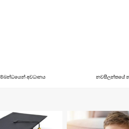
 සම්බන්ධයෙන් අවධානය
නවසීලන්තයේ නව 