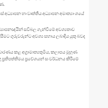
ිණ.
සස් අධ්‍යාපන හා වෘත්තීය අධ්‍යාපන අමාත්‍යාංශයේ
අධ‍්‍යාපනඥයින් සවිබල ගැන්වීමේ අවශ්‍යතාව
ට ගුරුවරුන්ට අවශ්‍ය සහාය ලබාදිය යුතු බවද
ණය කළ අග්‍රාමාත්‍යතුමිය, කලාපය මුහුණ
්‍රතිපත්තිමය ප්‍රවේශයන් සංවර්ධනය කිරීමේ