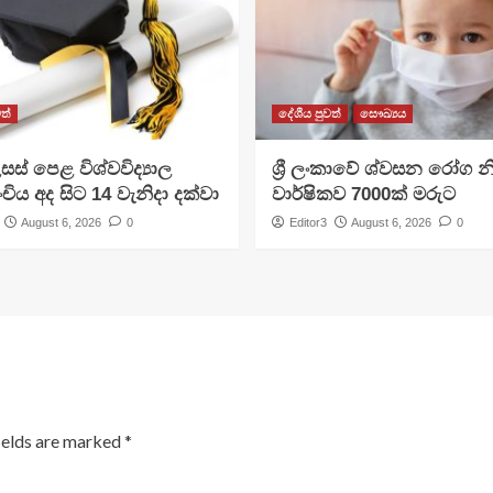
ත්
දේශීය පුවත්
සෞඛ්‍යය
සස් පෙළ විශ්වවිද්‍යාල
ශ්‍රී ලංකාවේ ශ්වසන රෝග න
ංචිය අද සිට 14 වැනිදා දක්වා
වාර්ෂිකව 7000ක් මරුට
August 6, 2026
0
Editor3
August 6, 2026
0
ields are marked
*