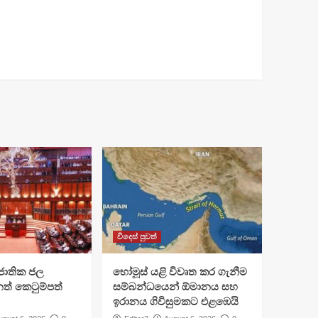
විදෙස් පුවත්
ජාතික ජල
හෝමූස් යළි විවෘත කර ගැනීම
ත් කෙටුම්පත්
සම්බන්ධයෙන් ඕමානය සහ
ඉරානය ගිවිසුමකට එළඹෙයි