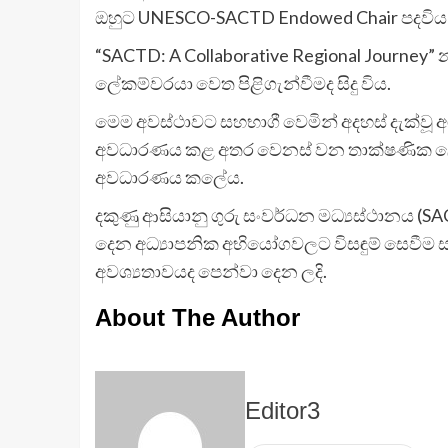
ඔහුට UNESCO-SACTD Endowed Chair පදවිය පිරින
“SACTD: A Collaborative Regional Journey” නමැ
ලේකම්වරයා වෙත පිළිගැන්වීමද සිදු විය.
මෙම අවස්ථාවට සහභාගී වෙමින් අදහස් දැක්වූ අග්
අවධාරණය කළ අතර වෙනස් වන තාක්ෂණික ලෝකයේ 
අවධාරණය කලේය.
දකුණු ආසියානු ගුරු සංවර්ධන මධ්‍යස්ථානය 
දෙන අධ්‍යාපනික අභියෝගවලට විසඳුම් සෙවීම සඳහ
අවශ්‍යතාවයද පෙන්වා දෙන ලදි.
About The Author
Editor3