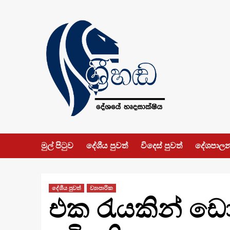
Skip
to
content
මුල් පිටුව
දේශීය පුවත්
විදෙස් පුවත්
දේශපාල
දේශීය පුවත්
ව්‍යාපාරික
එක රැයකින් ඩො