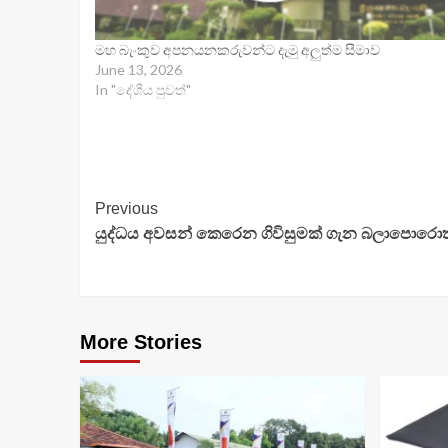
මහ බැංකුව අපනයනකරුවන්ට දැමු අලුත්ම සීමාව
June 13, 2026
In "දේශීය පුවත්"
Continue
Previous
යුද්ධය අවසන් කෙරෙන ගිවිසුමක් ගැන බලාපොරොත
Reading
More Stories