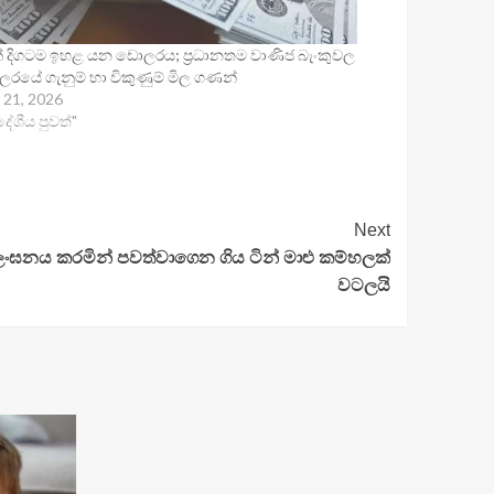
ින් දිගටම ඉහළ යන ඩොලරය; ප්‍රධානතම වාණිජ බැංකුවල
රයේ ගැනුම් හා විකුණුම් මිල ගණන්
 21, 2026
දේශීය පුවත්"
Next
ල්ලංඝනය කරමින් පවත්වාගෙන ගිය ටින් මාළු කම්හලක්
වටලයි