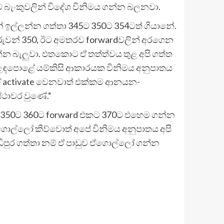
බැංකුවලින් විදේශ විනිමය ගන්න බලනවා.
ල්ලන්න ගත්තා 345ට 350ට 354ටත් ගියානේ.
ුවන් 350, ඊට අමතරව forwardවලින් අරගෙන
බැලුවා. එතකොට ඒ තත්ත්වය තුළ අපි ගත්ත
වෙළෙඳපොළේ යම්කිසි ආකාරයක විනිමය අනුපාතය
 ඒ activate වෙනවාත් එක්කම ආනයන-
ථාවර වුණේ.“
350ට 360ට forward එකට 370ට එහෙම ගන්න
ගොල්ලෝ කිව්වොත් අපේ විනිමය අනුපාතය අපි
ඩිපුර ගත්තා නම් ඒ පාඩුව ඒගොල්ලෝ ගන්න