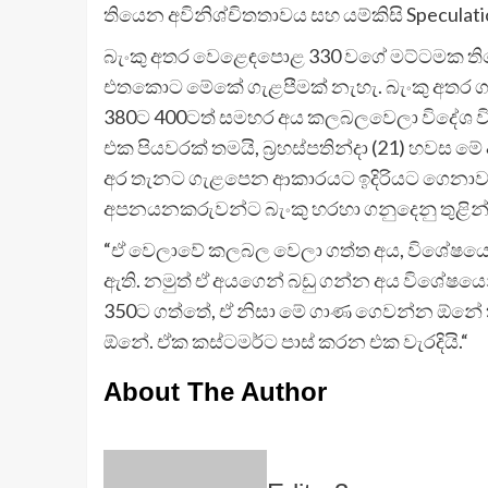
තියෙන අවිනිශ්චිතතාවය සහ යම්කිසි Specul
බැංකු අතර වෙළෙඳපොළ 330 වගේ මට්ටමක තිය
එතකොට මේකේ ගැළපීමක් නැහැ. බැංකු අතර ග
380ට 400ටත් සමහර අය කලබලවෙලා විදේශ ව
එක පියවරක් තමයි, බ්‍රහස්පතින්දා (21) හව
අර තැනට ගැළපෙන ආකාරයට ඉදිරියට ගෙනාවාට 
අපනයනකරුවන්ට බැංකු හරහා ගනුදෙනු තුළින
“ඒ වෙලාවේ කලබල වෙලා ගත්ත අය, විශේෂය
ඇති. නමුත් ඒ අයගෙන් බඩු ගන්න අය විශේෂය
350ට ගත්තේ, ඒ නිසා මේ ගාණ ගෙවන්න ඕනේ කි
ඕනේ. ඒක කස්ටමර්ට පාස් කරන එක වැරදියි.“
About The Author