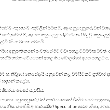
න්තර් බැංකු සහ බැංකුවලින් පිටත බැංකු-ගනුදෙනුකරුවන් ව
හේතුවෙන් බැංකු සහ ගනුදෙනුකරුවන් අතර සිදු වූ ගනුදෙ
ාල් වීරසිංහ මහතා පවසයි.
නිමය අනුපාතිකයන් පැවතියේ ඊට වඩා පහළ මට්ටමක බවත්, අන
ෙනඒම හරහා වේගයෙන් ඉහළ ගිය ඩොලරයේ අගය පහළට පැමිණි බ
ිවූයේ කෙසේදැයි යනුවෙන් කළ විමසීමකට ප්‍රතිචාර දක්වමි
බව සඳහන් කළේය.
ධිපතිවරයා මෙසේ පැවසීය.
 බැංකු සහ ගනුදෙනුකරුවන් අතර වශයෙන් විනිමය වෙළෙඳපොළ
වය නිසා යම්කිසි ආකාරයකින් Speculation වෙන නිසා, 