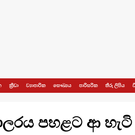
න
ක්‍රීඩා
ව්‍යාපාරික
සෞඛ්‍යය
පාරිසරික
තීරු ලිපිය
ව
ලරය පහළට ආ හැටි ප