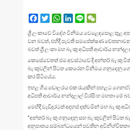
Facebook
Twitter
WhatsApp
LinkedIn
Line
WeChat
ශ්‍රී ලංකාවේ විදේශ විනිමය වෙළෙඳපොළ තුළ අ
වන බවත්, එහිදී පැවති සමපේක්ෂණ චේතනාවන් 
බවත් ශ්‍රී ලංකා මහ බැංකු අධිපති ආචාර්ය නන්දල
කෙසේවෙතත් එම අවස්ථාවේ දී අන්තර් බැංකු වි
බැංකුවලින් පිටත කෙරෙන විනිමය ගනුදෙනු ග
කර සිටියේය.
ඉහළ ගිය ඩොලරය එක රැයකින් පහළට ගෙනඒමට හැක
අධිපති ආචාර්ය නන්දලාල් වීරසිංහ මහතා මේ 
මෙහිදී වැඩිදුරටත් අදහස් දක්වමින් මහ බැංකු අ
“අන්තර් බැංකු ගනුදෙනු සහ බැංකුවලින් පිටත
අනුපාතය සම්බන්ධයෙන් පවතින අවිනිශ්චිතතා