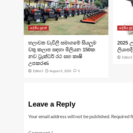
දේශීය පුවත්
දේශීය පුව
හලාවත වැවිලි සමාගමේ සියලුම
​2025 උ
වතු කලාප සඳහා මිලියන 150ක
ලියාපදි
නව ට්‍රැක්ටර් රථ සහ කෘෂි
Editor3
උපකරණ
Editor3
August 6, 2026
0
Leave a Reply
Your email address will not be published.
Required f
Comment
*