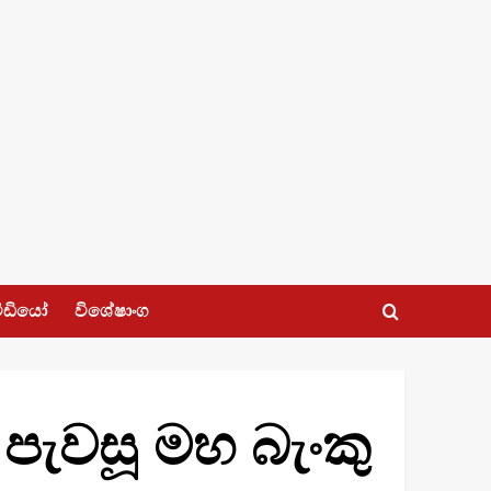
ීඩියෝ
විශේෂාංග
ැවසූ මහ බැංකු