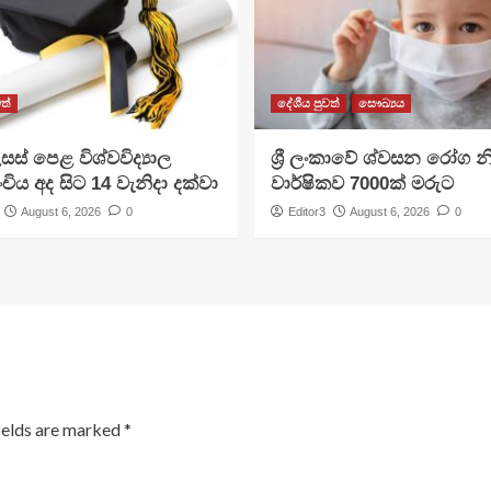
ත්
දේශීය පුවත්
සෞඛ්‍යය
සස් පෙළ විශ්වවිද්‍යාල
ශ්‍රී ලංකාවේ ශ්වසන රෝග න
ංචිය අද සිට 14 වැනිදා දක්වා
වාර්ෂිකව 7000ක් මරුට
August 6, 2026
0
Editor3
August 6, 2026
0
ields are marked
*