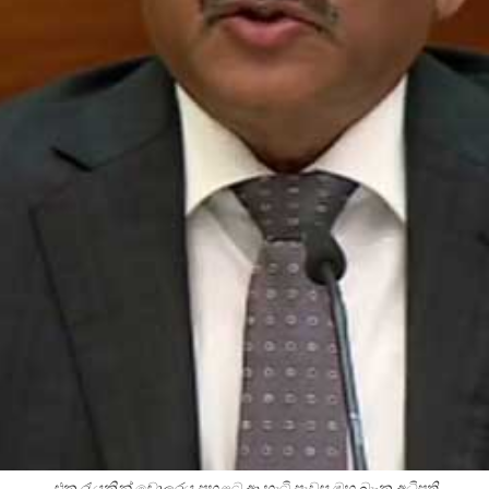
එක රැයකින් ඩොලරය පහළට ආ හැටි පැවසූ මහ බැංකු අධිපති