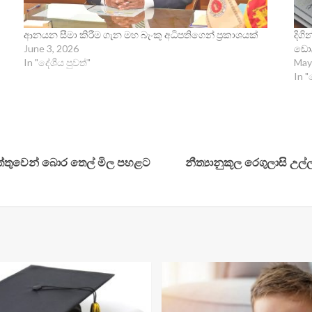
ආනයන සීමා කිරීම ගැන මහ බැංකු අධිපතිගෙන් ප්‍රකාශයක්
දිග
June 3, 2026
ඩොල
In "දේශීය පුවත්"
May
In "
්තුවෙන් බොර තෙල් මිල පහළට
නීත්‍යානුකූල රෙගුලාසි උ