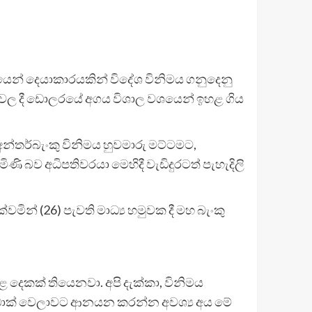
ශයෙන් දෙයාකාරයකින් විදේශ විනිමය ගනුදෙනු
නුවල දී ඩොලරයේ අගය විශාල වශයෙන් ඉහළ ගිය
්තර්බැංකු විනිමය හුවමාරු මට්ටමට,
ව අධිපතිවරයා මෙහිදී වැඩිදුරටත් පැහැදිලි
න් (26) පැවති මාධ්‍ය හමුවක දී මහ බැංකු
 දෙකක් තියෙනවා. අපි දැක්කා, විනිමය
ගොඩාක් වෙලාවට ආනයන කරන්න අවශ්‍ය අය මේ