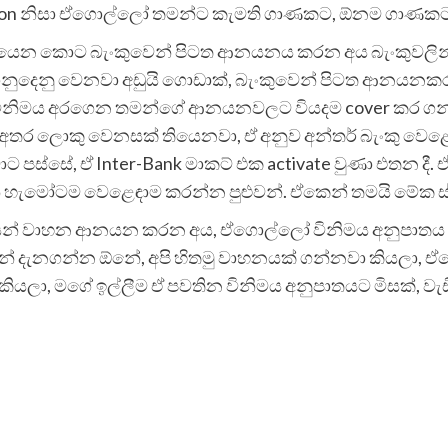
ation නිසා ඒගොල්ලෝ තමන්ට කැමති ගාණකට, ඕනම ගාණකට 
ෙන කොට බැංකුවෙන් පිටත ආනයනය කරන අය බැංකුවලින් ඉ
නුදෙනු වෙනවා අඩුයි ගොඩාක්, බැංකුවෙන් පිටත ආනයනකර
ිනිමය අරගෙන තමන්ගේ ආනයනවලට වියදම cover කර ගන්න 
ස මේ අතර ලොකු වෙනසක් තියෙනවා, ඒ අනුව අන්තර් බැංකු 
පස්සේ, ඒ Inter-Bank මාකට් එක activate වුණා එතන දී.
් හැමෝටම වෙළෙඳාම කරන්න පුළුවන්. ඒකෙන් තමයි මේක ස්
ෙන් වාහන ආනයන කරන අය, ඒගොල්ලෝ විනිමය අනුපාතය 
ෙන් දැනගන්න ඕනේ, අපි හිතමු වාහනයක් ගන්නවා කියලා, ඒ
යලා, මගේ ඉල්ලීම ඒ පවතින විනිමය අනුපාතයට මිසක්, වැ