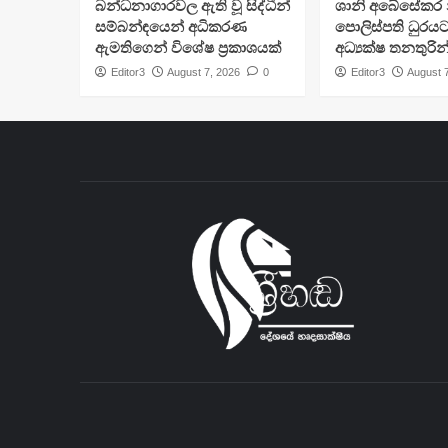
බන්ධනාගාරවල ඇති වූ සිද්ධීන්
ශානි අබේසේකර න
සම්බන්ඳයෙන් අධිකරණ
පොලිස්පති ධුරයට
ඇමතිගෙන් විශේෂ ප්‍රකාශයක්
අධ්‍යක්ෂ තනතුරින
Editor3
August 7, 2026
0
Editor3
August 