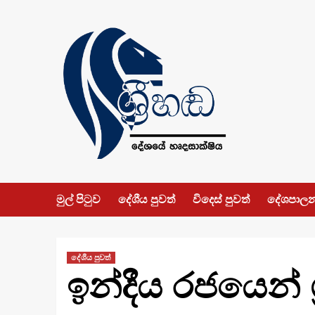
Skip
to
content
මුල් පිටුව
දේශීය පුවත්
විදෙස් පුවත්
දේශපාල
දේශීය පුවත්
ඉන්දීය රජයෙන් ශ