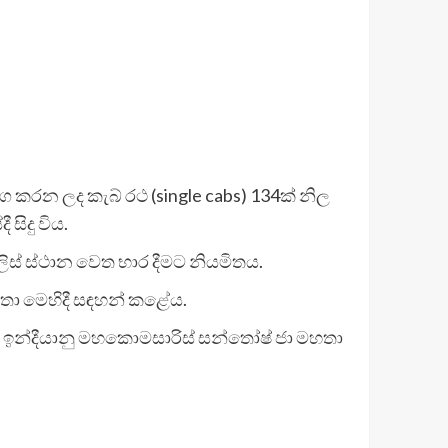
යාග කරන ලද කැබ් රථ (single cabs) 134ක් නිල
ිදු විය.
ිස් ස්ථාන වෙත භාර දීමට නියමිතය.
හතා මෙහිදී සඳහන් කළේය.
සින් ඉන්දීයානු මහකොමසාරිස් සන්තෝෂ් ජා මහතා