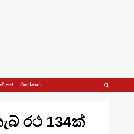
ීඩියෝ
විශේෂාංග
කැබ් රථ 134ක්