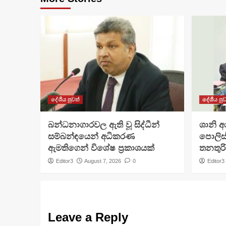
දේශීය පුවත්
දේශීය පුව
බන්ධනාගාරවල ඇති වූ සිද්ධීන්
ශානි 
සම්බන්ඳයෙන් අධිකරණ
පොලිස්
ඇමතිගෙන් විශේෂ ප්‍රකාශයක්
තනතුරි
Editor3
August 7, 2026
0
Editor3
Leave a Reply