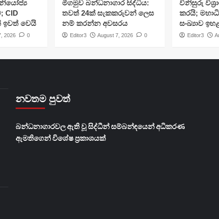
ියෝජ්‍ය
මීගමුව බන්ධනාගාර සිද්ධිය:
විනිසුරු විශ
; CID
තවත් 24ක් සැකකරුවන් ලෙස
කරයි; මහාධ
් ඉවත් වෙයි
නම් කරන්න අවසරය
සංඛ්‍යාව ඉහ
7, 2026
0
Editor3
August 7, 2026
0
Editor3
A
නවතම පුවත්
බන්ධනාගාරවල ඇති වූ සිද්ධීන් සම්බන්ඳයෙන් අධිකරණ
ඇමතිගෙන් විශේෂ ප්‍රකාශයක්