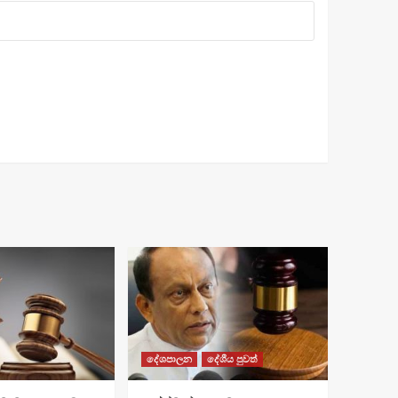
දේශපාලන
දේශීය පුවත්