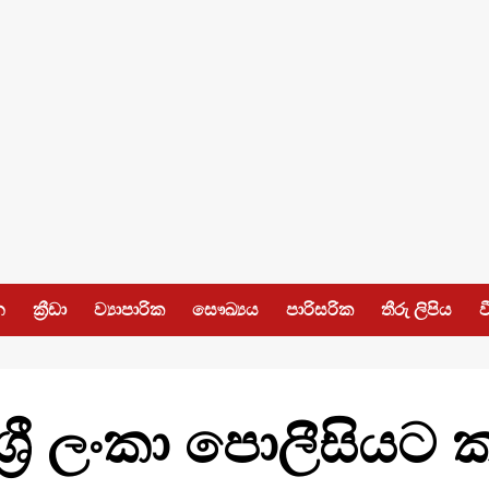
න
ක්‍රීඩා
ව්‍යාපාරික
සෞඛ්‍යය
පාරිසරික
තීරු ලිපිය
ව
්‍රී ලංකා පොලීසියට 