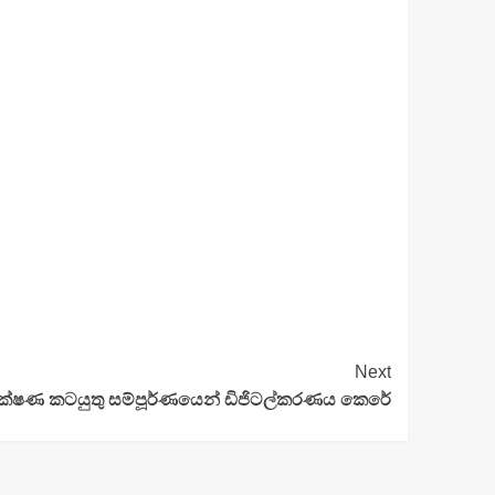
Next
්ෂණ කටයුතු සම්පූර්ණයෙන් ඩිජිටල්කරණය කෙරේ