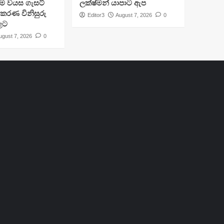
්‍රාම වයස ගැසට්
ලක්ෂ්මන් යාපාට ඇප
ිකරණ විනිසුරු
Editor3
August 7, 2026
0
ළට
ugust 7, 2026
0