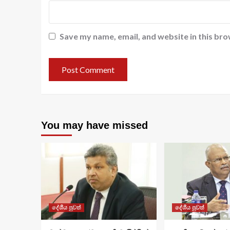
Save my name, email, and website in this bro
You may have missed
දේශීය පුවත්
දේශීය පුවත්