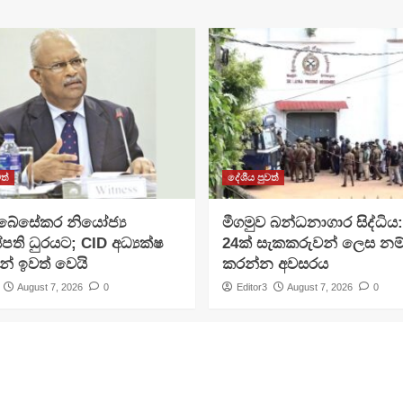
ත්
දේශීය පුවත්
අබේසේකර නියෝජ්‍ය
මීගමුව බන්ධනාගාර සිද්ධිය
පති ධුරයට; CID අධ්‍යක්ෂ
24ක් සැකකරුවන් ලෙස නම
න් ඉවත් වෙයි
කරන්න අවසරය
August 7, 2026
0
Editor3
August 7, 2026
0