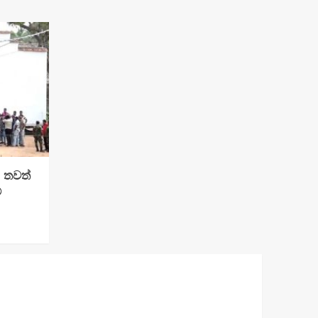
: තවත්
්