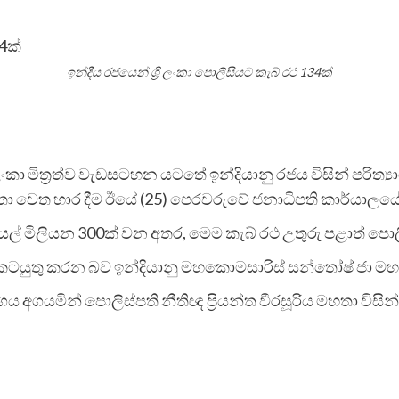
ඉන්දීය රජයෙන් ශ්‍රී ලංකා පොලීසියට කැබ් රථ 134ක්
ී ලංකා මිත්‍රත්ව වැඩසටහන යටතේ ඉන්දියානු රජය විසින් පරිත්‍
වෙත භාර දීම ඊයේ (25) පෙරවරුවේ ජනාධිපති කාර්යාලයේදී ස
ියල් මිලියන 300ක් වන අතර, මෙම කැබ් රථ උතුරු පළාත් පොල
ීමට කටයුතු කරන බව ඉන්දියානු මහකොමසාරිස් සන්තෝෂ් ජා ම
යාගය අගයමින් පොලිස්පති නීතිඥ ප්‍රියන්ත වීරසූරිය මහතා වි