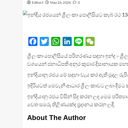
Editor3
May 26, 2026
0
Facebook
Twitter
WhatsApp
LinkedIn
Line
WeChat
ශ්‍රී ලංකා පොලිසියේ පරිහරණය සඳහා ඉන්දු – ශ්‍ර
වශයෙන් ජනාධිපති අනුර කුමාර දිසානායක මහතා 
ඉන්දියානු රජය මේ සඳහා වැය කර ඇති මුදල රුප
ඉදිරියටත් මෙවැනි ආධාර ශ්‍රී ලංකාවට ලබා ද
ඉන්දියානු රජය විසින් සිදු කරන ලද මෙම පරිත්‍
වෙත සමරු තිළිණයක්ද ප්‍රදානය කරන ලදී.
About The Author