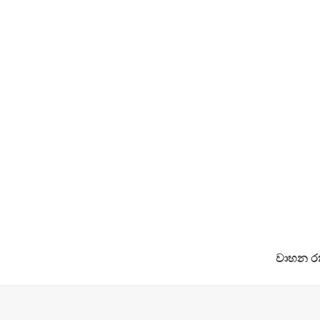
වාහන රක