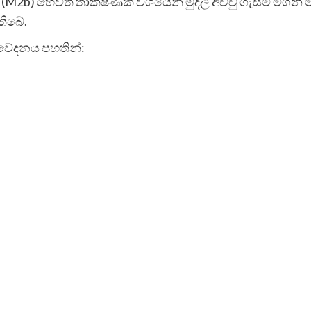
ුම (M2b) හෙවත් තාක්ෂණික වශයෙන් මුදල් අච්චු ගැසීම මගින් 
තිබේ.
 නිවේදනය පහතින්: