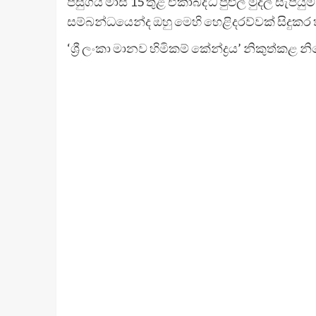
පසුගිය මාස 15 තුළ ඒකාබද්ධ පුළුල් මුදල් සැපය
සම්බන්ධයෙන්ද ඔහු මෙහි හෙළිදරව්වක් සිදුකර 
‘ශ්‍රී ලංකා මානව හිමිකම් කේන්ද්‍රය’ නිකුත්කළ