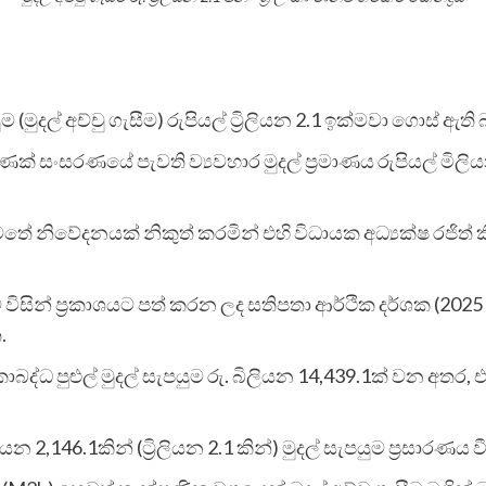
ුම (මුදල් අච්චු ගැසීම) රුපියල් ට්‍රිලියන 2.1 ඉක්මවා ගොස් ඇති 
් සංසරණයේ පැවති ව්‍යවහාර මුදල් ප්‍රමාණය රුපියල් මිල
ර්ෂය යටතේ නිවේදනයක් නිකුත් කරමින් එහි විධායක අධ්‍යක්ෂ ර
කුව විසින් ප්‍රකාශයට පත් කරන ලද සතිපතා ආර්ථික දර්ශක (202
.
 පුළුල් මුදල් සැපයුම රු. බිලියන 14,439.1ක් වන අතර, එය
යන 2,146.1කින් (ට්‍රිලියන 2.1 කින්) මුදල් සැපයුම ප්‍රසාර