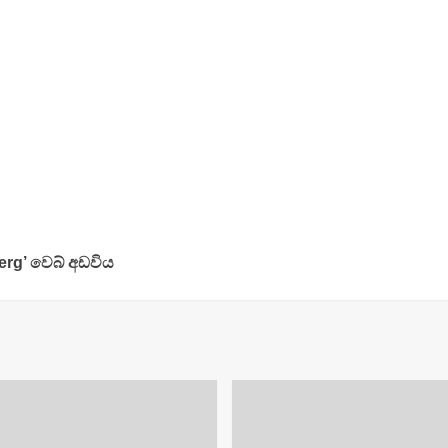
berg’ වෙබ් අඩවිය