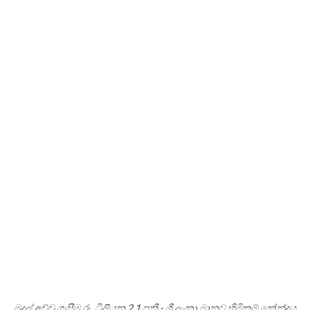
මුදල් අච්චු ගැසීම රු. ට්‍රිලියන 2.1 පනී - ශ්‍රී ලංකා මානව හිමිකම් කේන්ද්‍රය