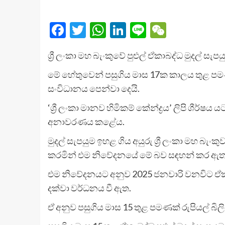
Facebook
Twitter
WhatsApp
LinkedIn
Line
WeChat
ශ්‍රී ලංකා මහ බැංකුවේ පුළුල් ඒකාබද්ධ මුදල් සැපය
මේ හේතුවෙන් පසුගිය මාස 17ක කාලය තුළ පමණක
සංවිධානය පෙන්වා දෙයි.
‘ශ්‍රී ලංකා මානව හිමිකම් කේන්ද්‍රය’ ලිපි ශී
අනාවරණය කළේය.
මුදල් සැපයුම ඉහළ ගිය අයුරු ශ්‍රී ලංකා මහ බැං
කරමින් එම නිවේදනයේ මේ බව සඳහන් කර ඇත
එම නිවේදනයට අනුව 2025 ජනවාරි වනවිට ඒකාබද්ධ
දක්වා වර්ධනය වී ඇත.
ඒ අනුව පසුගිය මාස 15 තුළ පමණක් රුපියල් බිලි