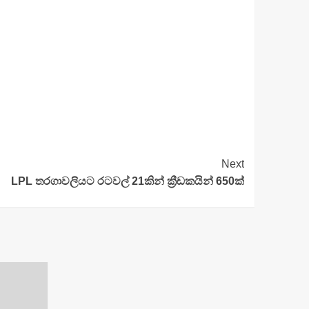
Next
LPL තරගාවලියට රටවල් 21කින් ක්‍රීඩකයින් 650ක්