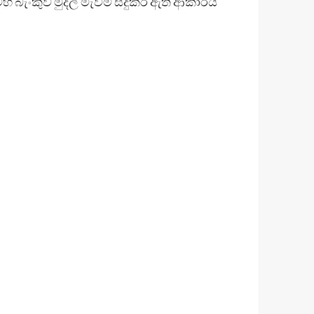
මහ බැංකුව මුදල් මැවීම සිදුකර ඇති ආකාරය