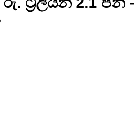
 රු. ට්‍රිලියන 2.1 පනී 
ය