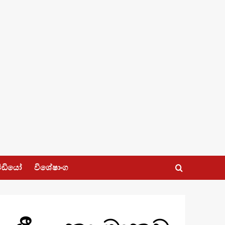
ීඩියෝ
විශේෂාංග