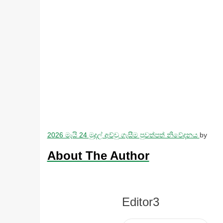
2026 මැයි 24 මුදල් අච්චු ගැසීම පුවත්පත් නිවේදනය
by
About The Author
Editor3