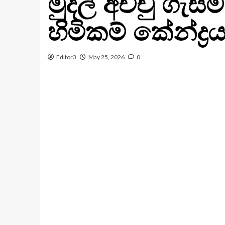
මුදල් අච්චු ගැසීම
හිමිකම් කේන්ද්‍ර
Editor3
May 25, 2026
0