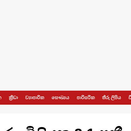
න
ක්‍රීඩා
ව්‍යාපාරික
සෞඛ්‍යය
පාරිසරික
තීරු ලිපිය
ව