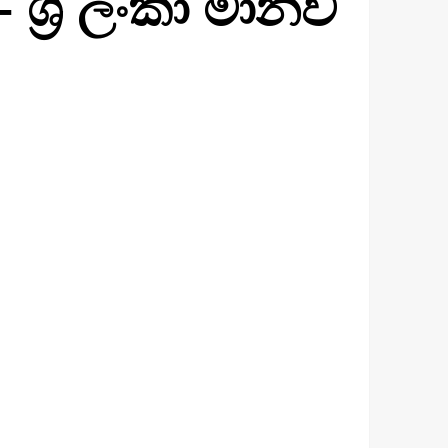
– ශ්‍රී ලංකා මානව