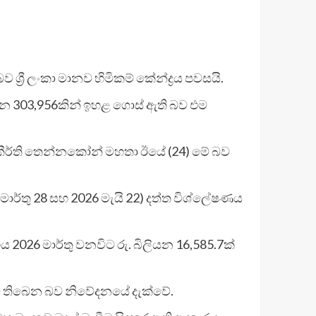
බව ශ්‍රී ලංකා මානව හිමිකම් කේන්ද්‍රය පවසයි.
ියන 303,956කින් ඉහළ ගොස් ඇති බව එම
ජිත් කීර්ති තෙන්නකෝන් මහතා ඊයේ (24) මේ බව
5 මාර්තු 28 සහ 2026 මැයි 22) දත්ත විශ්ලේෂණය
 2026 මාර්තු වනවිට රු. බිලියන 16,585.7ක්
ණය වී තිබෙන බව නිවේදනයේ දැක්වේ.