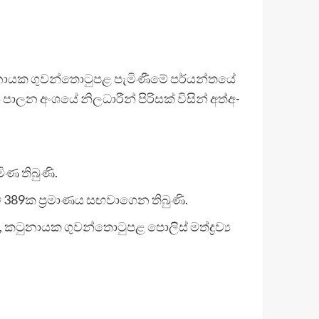
ු­නා­යක ගුව­න්තො­ටු­පළ පැමි­ණීමේ පර්ය­න්තයේ
පාලන අංශයේ නිල­ධා­රීන් පිරි­සක් විසින් අත්අ­
ිණ තිබුණි.
ම් 389ක ප්‍රමා­ණය සඟ­වා­ගෙන තිබුණි.
කටු­නා­යක ගුව­න්තො­ටු­පළ පොලිස් මත්ද්‍රව්‍ය