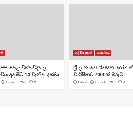
ත්
දේශීය පුවත්
සෞඛ්‍යය
සස් පෙළ විශ්වවිද්‍යාල
ශ්‍රී ලංකාවේ ශ්වසන රෝග න
ංචිය අද සිට 14 වැනිදා දක්වා
වාර්ෂිකව 7000ක් මරුට
August 6, 2026
0
Editor3
August 6, 2026
0