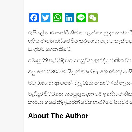
Facebook
Twitter
WhatsApp
LinkedIn
Line
WeChat
රුපි­යල් හාර කෝටි තිස් අට ලක්ෂ අනූ දහ­සක් වට
හරිත මාවත ඔස්සේ පිට කර­ගෙන යෑමට තැත් කළ විදේ­
ඩං­ගු­වට ගෙන තිබේ.
මොහු 29 හැවි­රිදි වියේ පසු­වන ඉන්දීය ජාතික ව්‍යා
අලු­යම 12.30ට තායි­ල­න්තයේ බැංකොක් නුවර සිට
ඔහු රැගෙන ආ ගමන් මලු 02ක පැකැට් 4ක් ලෙස අසුරා,
වැඩි­දුර විම­ර්ශන කට­යුතු සඳහා මේ ඉන්දීය ජාතික
කාර්යාං­ශයේ නිල­ධා­රින් වෙත භාර දීමට පිය­වර
About The Author