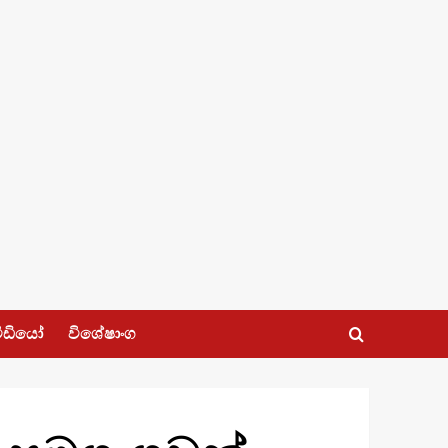
ීඩියෝ
විශේෂාංග