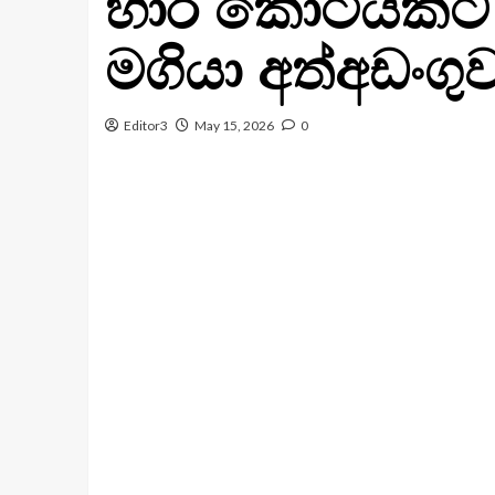
හාර කෝටි­ය­කට 
මගියා අත්අ­ඩං­ගු
Editor3
May 15, 2026
0