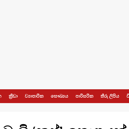
න
ක්‍රීඩා
ව්‍යාපාරික
සෞඛ්‍යය
පාරිසරික
තීරු ලිපිය
ව