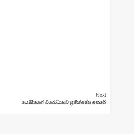
Next
යෝෂිතගේ විරෝධතාව ප්‍රතික්ෂේප කෙරේ