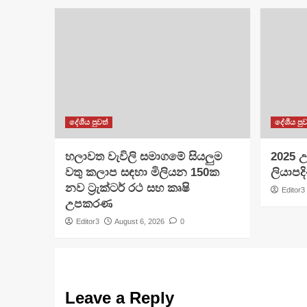
දේශීය පුවත්
දේශීය පුව
හලාවත වැවිලි සමාගමේ සියලුම
​2025 උ
වතු කලාප සඳහා මිලියන 150ක
ලියාපදි
නව ට්‍රැක්ටර් රථ සහ කෘෂි
Editor3
උපකරණ
Editor3
August 6, 2026
0
Leave a Reply