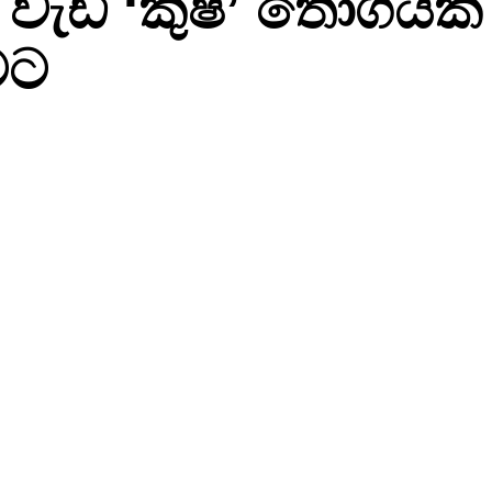
වැඩි ‘කුෂ්’ තොග­යක
­වට