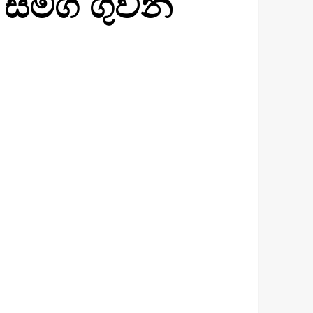
් සමග ගුවන්