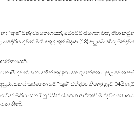
ිනා “කුෂ්” මත්ද්‍රව්‍ය තොග­යක්, මෙර­ටට රැගෙන විත්, ඒවා කට
ශීය ගුවන් මගි­යකු ඉකුත් බදාදා (13) අලු­යම රේගු මත්ද්‍රව්‍ය 
පා­රි­ක­යෙකි.
 තායි ගුව­න්යා­න­ය­කින් කටු­නා­යක ගුව­න්තො­ටු­පළ වෙත පැම
 සකස් කර­ගෙන මේ “කුෂ්” මත්ද්‍රව්‍ය කිලෝ ග්‍රෑම් 04යි ග්‍රෑ
 ගුවන් මගියා සහ ඔහු විසින් රැගෙන ආ “කුෂ්” මත්ද්‍රව්‍ය තොගය, 
 ගෙන තිබේ.