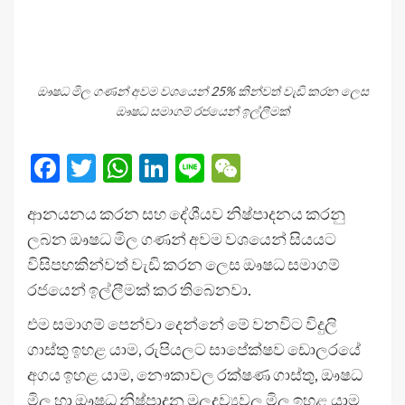
ඖෂධ මිල ගණන් අවම වශයෙන් 25% කින්වත් වැඩි කරන ලෙස
ඖෂධ සමාගම් රජයෙන් ඉල්ලීමක්
Facebook
Twitter
WhatsApp
LinkedIn
Line
WeChat
ආනයනය කරන සහ දේශීයව නිෂ්පාදනය කරනු
ලබන ඖෂධ මිල ගණන් අවම වශයෙන් සියයට
විසිපහකින්වත් වැඩි කරන ලෙස ඖෂධ සමාගම්
රජයෙන් ඉල්ලීමක් කර තිබෙනවා.
එම සමාගම් පෙන්වා දෙන්නේ මේ වනවිට විදුලි
ගාස්තු ඉහළ යාම, රුපියලට සාපේක්ෂව ඩොලරයේ
අගය ඉහළ යාම, නෞකාවල රක්ෂණ ගාස්තු, ඖෂධ
මිල හා ඖෂධ නිෂ්පාදන මුලද්‍රව්‍යවල මිල ඉහළ යාම