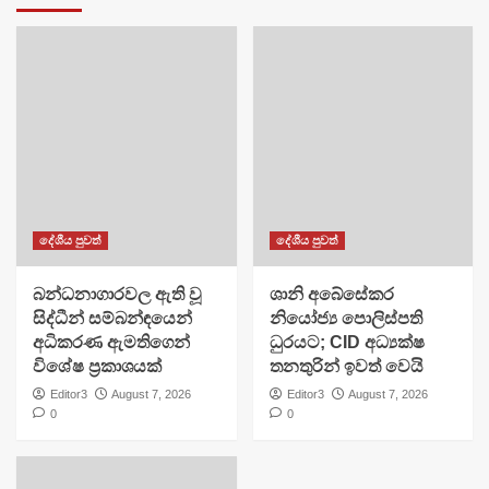
දේශීය පුවත්
දේශීය පුවත්
බන්ධනාගාරවල ඇති වූ
ශානි අබේසේකර
සිද්ධීන් සම්බන්ඳයෙන්
නියෝජ්‍ය පොලිස්පති
අධිකරණ ඇමතිගෙන්
ධුරයට; CID අධ්‍යක්ෂ
විශේෂ ප්‍රකාශයක්
තනතුරින් ඉවත් වෙයි
Editor3
August 7, 2026
Editor3
August 7, 2026
0
0