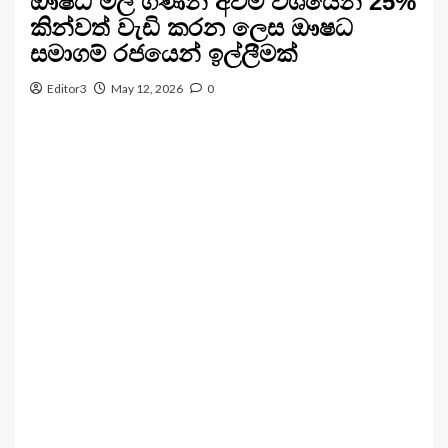
ඖෂධ මිල ගණන් අවම වශයෙන් 25%
කින්වත් වැඩි කරන ලෙස ඖෂධ
සමාගම් රජයෙන් ඉල්ලීමක්
Editor3
May 12, 2026
0