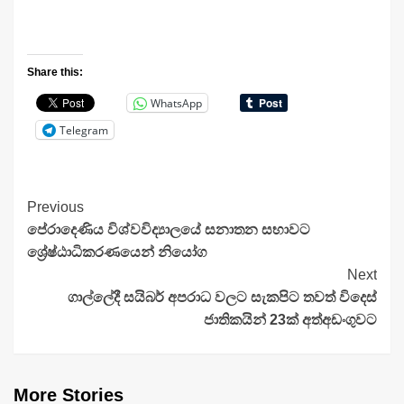
Share this:
WhatsApp
Telegram
Continue
Previous
පේරාදෙණිය විශ්වවිද්‍යාලයේ සනාතන සභාවට
Reading
ශ්‍රේෂ්ඨාධිකරණයෙන් නියෝග
Next
ගාල්ලේදී සයිබර් අපරාධ වලට සැකපිට තවත් විදෙස්
ජාතිකයින් 23ක් අත්අඩංගුවට
More Stories