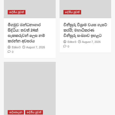
දේශීය පුවත්
දේශීය පුවත්
මීගමුව බන්ධනාගාර
විනිසුරු විශ්‍රාම වයස ගැසට්
සිද්ධිය: තවත් 24ක්
කරයි; මහාධිකරණ
සැකකරුවන් ලෙස නම්
විනිසුරු සංඛ්‍යාව ඉහළට
කරන්න අවසරය
Editor3
August 7, 2026
0
Editor3
August 7, 2026
0
දේශපාලන
දේශීය පුවත්