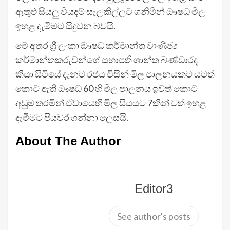
ඇතුළු සියලු වියදම් සැලකිල්ලට ගනිමින් ඖෂධ මිල
ඉහළ දැමීමට සිදුවන බවයි.
මේ අතර ශ්‍රී ලංකා ඖෂධ කර්මාන්ත වාණිජ්‍ය
කර්මාන්තකරුවන්ගේ සභාපති ශාන්ත බණ්ඩාරද
කියා සිටියේ දැනට රජය විසින් මිල පාලනයකට යටත්
කොට ඇති ඖෂධ 60 හි මිල පාලනය ඉවත් කොට
අඩුම තරමින් ඒවායෙහි මිල සියයට 7කින් වත් ඉහළ
දැමීමට පියවර ගන්නා ලෙසයි.
About The Author
Editor3
See author's posts