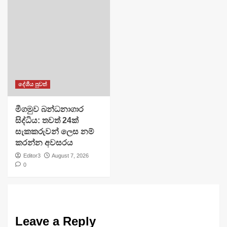
දේශීය පුවත්
මීගමුව බන්ධනාගාර
සිද්ධිය: තවත් 24ක්
සැකකරුවන් ලෙස නම්
කරන්න අවසරය
Editor3
August 7, 2026
0
Leave a Reply