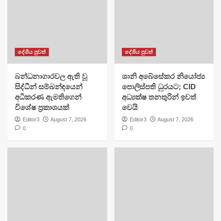
දේශීය පුවත්
දේශීය පුවත්
බන්ධනාගාරවල ඇති වූ
ශානි අබේසේකර නියෝජ්‍ය
සිද්ධීන් සම්බන්ඳයෙන්
පොලිස්පති ධුරයට; CID
අධිකරණ ඇමතිගෙන්
අධ්‍යක්ෂ තනතුරින් ඉවත්
විශේෂ ප්‍රකාශයක්
වෙයි
Editor3
August 7, 2026
Editor3
August 7, 2026
0
0