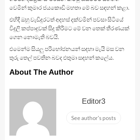
වෙමින් කුමාර ජයකොඩි මහතා මේ බව සඳහන් කළා.
එහිදී ඔහු වැඩිදුරටත් අදහස් දක්වමින් පවසා සිටියේ
විදුලි කප්පාදුවක් සිදු කිරීමට මේ වන තෙක් තීරණයක්
ගෙන නොමැති බවයි.
එමෙන්ම සියලු පරිභෝජනයන් සඳහා මැයි මස වන
තුරු තෙල් පවතින බවද එතුමා සඳහන් කලේය.
About The Author
Editor3
See author's posts