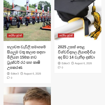
දේශීය පුවත්
දේශීය පුවත්
හලාවත වැවිලි සමාගමේ
​2025 උසස් පෙළ
සියලුම වතු කලාප සඳහා
විශ්වවිද්‍යාල ලියාපදිංචිය
මිලියන 150ක නව
අද සිට 14 වැනිදා දක්වා
ට්‍රැක්ටර් රථ සහ කෘෂි
Editor3
August 6, 2026
උපකරණ
0
Editor3
August 6, 2026
0