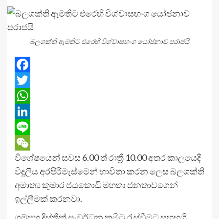
බලශක්ති ඇමතිට එරෙහි විශ්වාසභංග යෝජනාව පරාජයි
Facebook
Twitter
WhatsApp
LinkedIn
Line
විශේෂයෙන් සවස 6.00 ත් රාත්‍රී 10.00 අතර කාලයෙදී
WeChat
විදුලිය අරපිරිමැස්මෙන් භාවිතා කරන ලෙස බලශක්ති
අමාත්‍ය කුමාර ජයකොඩි මහතා ජනතාවගෙන්
ඉල්ලීමක් කරනවා.
ගම්පහ දිස්ත්‍රීක් සංවර්ධන කමිටු රැස්වීමට සහභගී