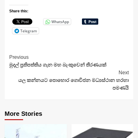
Share this:
WhatsApp
Telegram
Continue
Previous
මුදල් ප්‍රතිපත්තිය ගැන මහ බැංකුවෙන් තීරණයක්
Reading
Next
යල කන්නයට පොහොර ගොවිජන මධ්‍යස්ථාන හරහා
පමණයි
More Stories