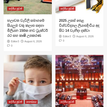
දේශීය පුවත්
දේශීය පුවත්
හලාවත වැවිලි සමාගමේ
​2025 උසස් පෙළ
සියලුම වතු කලාප සඳහා
විශ්වවිද්‍යාල ලියාපදිංචිය අද
මිලියන 150ක නව ට්‍රැක්ටර්
සිට 14 වැනිදා දක්වා
රථ සහ කෘෂි උපකරණ
Editor3
August 6, 2026
0
Editor3
August 6, 2026
0
දේශීය පුවත්
සෞඛ්‍යය
දේශීය පුවත්