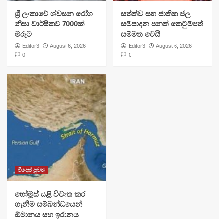
ශ්‍රී ලංකාවේ ශ්වසන රෝග
සත්ත්ව සහ ජාතික ජල
නිසා වාර්ෂිකව 7000ක්
සම්පාදන පනත් කෙටුම්පත්
මරුට
සම්මත වෙයි
Editor3
August 6, 2026
Editor3
August 6, 2026
0
0
විදෙස් පුවත්
හෝමූස් යළි විවෘත කර
ගැනීම සම්බන්ධයෙන්
ඕමානය සහ ඉරානය