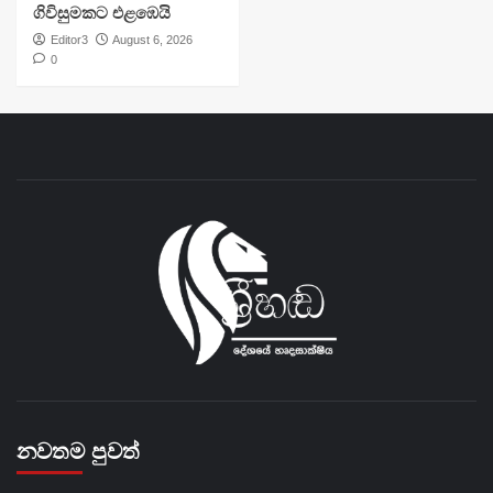
ගිවිසුමකට එළඹෙයි
Editor3
August 6, 2026
0
නවතම පුවත්