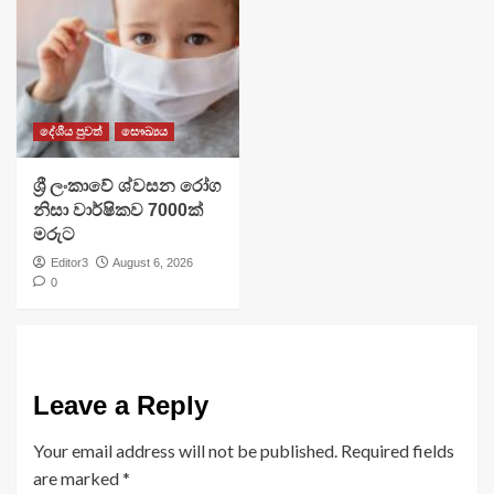
දේශීය පුවත්
සෞඛ්‍යය
ශ්‍රී ලංකාවේ ශ්වසන රෝග
නිසා වාර්ෂිකව 7000ක්
මරුට
Editor3
August 6, 2026
0
Leave a Reply
Your email address will not be published.
Required fields
are marked
*