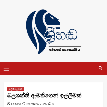
Skip
to
content
Primary
Menu
දේශීය පුවත්
බලශක්ති ඇමතිගෙන් ඉල්ලීමක්
Editor3
March 26, 2026
0