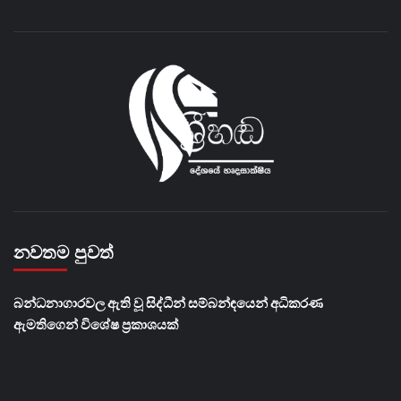
නවතම පුවත්
බන්ධනාගාරවල ඇති වූ සිද්ධීන් සම්බන්ඳයෙන් අධිකරණ
ඇමතිගෙන් විශේෂ ප්‍රකාශයක්