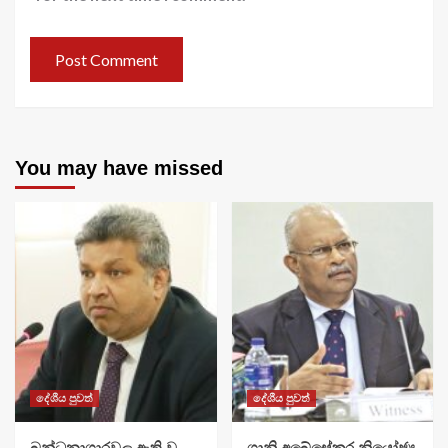
You may have missed
දේශීය පුවත්
දේශීය පුවත්
බන්ධනාගාරවල ඇති වූ
ශානි අබේසේකර නියෝජ්‍ය