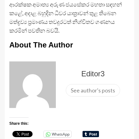
ආරක්ෂක අමාත්‍ය අරුණ ජයසේකර මහතා සඳහන්
කළේ, අදාළ බහුදින ධීවර යාත්‍රාවන් තුළ තිබෙන
මත්ද්‍රව්‍ය ප්‍රමාණය තවදුරටත් නිශ්චිතව ගණනය
කරමින් පවතින බවයි.
About The Author
Editor3
See author's posts
Share this:
WhatsApp