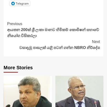
Telegram
Continue
Previous
ආයතන 200ක් ශ්‍රී ලංකා මානව හිමිකම් කොමිෂන් සභාවේ
Reading
නියෝග විසිකරලා
Next
වසාදැමූ පාසලක් යළි පටන් ගන්න NBRO නිර්දේශ
More Stories