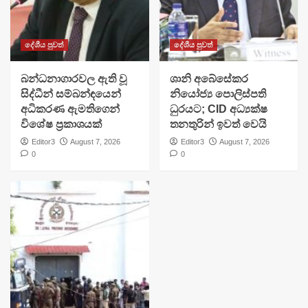
දේශීය පුවත්
දේශීය පුවත්
බන්ධනාගාරවල ඇති වූ
ශානි අබේසේකර
සිද්ධීන් සම්බන්ඳයෙන්
නියෝජ්‍ය පොලිස්පති
අධිකරණ ඇමතිගෙන්
ධුරයට; CID අධ්‍යක්ෂ
විශේෂ ප්‍රකාශයක්
තනතුරින් ඉවත් වෙයි
Editor3
August 7, 2026
Editor3
August 7, 2026
0
0