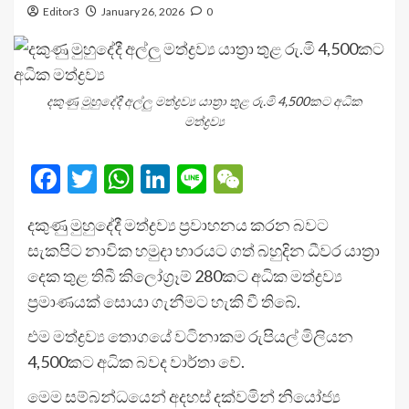
Editor3
January 26, 2026
0
දකුණු මුහුදේදී අල්ලු මත්ද්‍රව්‍ය යාත්‍රා තුළ රු.මි 4,500කට අධික
මත්ද්‍රව්‍ය
Facebook
Twitter
WhatsApp
LinkedIn
Line
WeChat
දකුණු මුහුදේදී මත්ද්‍රව්‍ය ප්‍රවාහනය කරන බවට
සැකපිට නාවික හමුදා භාරයට ගත් බහුදින ධීවර යාත්‍රා
දෙක තුළ තිබී කිලෝග්‍රෑම් 280කට අධික මත්ද්‍රව්‍ය
ප්‍රමාණයක් සොයා ගැනීමට හැකි වී තිබේ.
එම මත්ද්‍රව්‍ය තොගයේ වටිනාකම රුපියල් මිලියන
4,500කට අධික බවද වාර්තා වේ.
මෙම සම්බන්ධයෙන් අදහස් දක්වමින් නියෝජ්‍ය