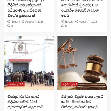
සිද්ධීන් සම්බන්ඳයෙන්
පොලිස්පති ධුරයට; CID
අධිකරණ ඇමතිගෙන්
අධ්‍යක්ෂ තනතුරින් ඉවත්
විශේෂ ප්‍රකාශයක්
වෙයි
Editor3
August 7, 2026
Editor3
August 7, 2026
0
0
දේශීය පුවත්
දේශීය පුවත්
මීගමුව බන්ධනාගාර
විනිසුරු විශ්‍රාම වයස ගැසට්
සිද්ධිය: තවත් 24ක්
කරයි; මහාධිකරණ
සැකකරුවන් ලෙස නම්
විනිසුරු සංඛ්‍යාව ඉහළට