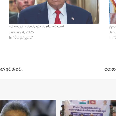
ඩොනල්ඩ් ට්‍රම්ප්ට දඬුවම් නියෝගයක්
ට්‍
January 4, 2025
Jan
In "විදෙස් පුවත්"
In "
න් ඉවත් වේ.
ජපානය