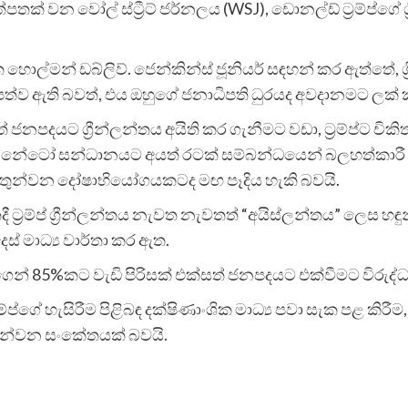
්පතක් වන වෝල් ස්ට්‍රීට් ජර්නලය (WSJ), ඩොනල්ඩ් ට්‍රම්ප්ගේ ග
හොල්මන් ඩබ්ලිව්. ජෙන්කින්ස් ජූනියර් සඳහන් කර ඇත්තේ, ග්‍ර
 ඇති බවත්, එය ඔහුගේ ජනාධිපති ධුරයද අවදානමට ලක් ක
නපදයට ග්‍රීන්ලන්තය අයිති කර ගැනීමට වඩා, ට්‍රම්ප්ට චිකි
 නේටෝ සන්ධානයට අයත් රටක් සම්බන්ධයෙන් බලහත්කාරී ක්‍
් තුන්වන දෝෂාභියෝගයකටද මඟ පෑදිය හැකි බවයි.
ී ට්‍රම්ප් ග්‍රීන්ලන්තය නැවත නැවතත් “අයිස්ලන්තය” ලෙස හඳු
ස් මාධ්‍ය වාර්තා කර ඇත.
ගෙන් 85%කට වැඩි පිරිසක් එක්සත් ජනපදයට එක්වීමට විරුද්ධ
ගේ හැසිරීම පිළිබඳ දක්ෂිණාංශික මාධ්‍ය පවා සැක පළ කිරීම, 
න්වන සංකේතයක් බවයි.