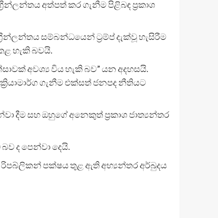
්‍රීන්ලන්තය අත්පත් කර ගැනීම පිළිබඳ ප්‍රකාශ
ීන්ලන්තය සම්බන්ධයෙන් ට්‍රම්ප් දැක්වූ හැසිරීම
ළ හැකි බවයි.
ත්සාවක් අවශ්‍ය විය හැකි බව” යන අදහසයි.
රියාමාර්ග ගැනීම එක්සත් ජනපද නීතියට
න්වා දීම සහ ඔහුගේ අනෙකුත් ප්‍රකාශ ජාත්‍යන්තර
 බව ද පෙන්වා දෙයි.
රිපබ්ලිකන් පක්ෂය තුළ ඇති අභ්‍යන්තර අර්බුදය