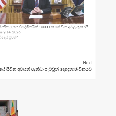
රම්ප් පරිපාලනය විදේශිකයින් 100000කගේ වීසා අවලංගු කරයි
uary 14, 2026
විදෙස් පුවත්"
Next
ේ සිටින අවසන් පැන්ඩා පැටවුන් දෙදෙනාත් චීනයට