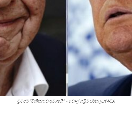
ට්‍රම්ප්ට “චිකිත්සාව අවශ්‍යයි” – වෝල් ස්ට්‍රීට් ජර්නලය(WSJ)