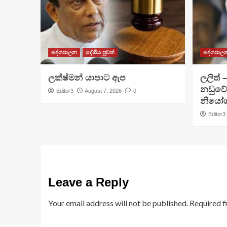
දේශපාලන
දේශීය පුවත්
දේශපාල
ලක්ෂ්මන් යාපාට ඇප
ලලිත් 
නඩුවේ
Editor3
August 7, 2026
0
නියෝග
Editor3
Leave a Reply
Your email address will not be published.
Required f