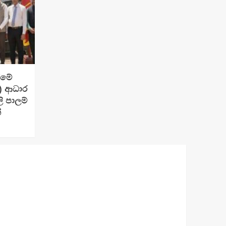
ීමේ
e) ආධාර
 පාලම්
්