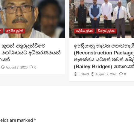
න
දේශීය පුවත්
දේශීය පුවත්
විදෙස් පුවත්
– කුගන් අතුරුදන්වීමේ
ඉන්දියානු නැවත ගොඩනැග
 ගෝඨාභයට අධිකරණයෙන්
(Reconstruction Packag
යක්
පැකේජය යටතේ තවත් බේලි
(Bailey Bridges) තොගයක
August 7, 2026
0
Editor3
August 7, 2026
0
ields are marked
*