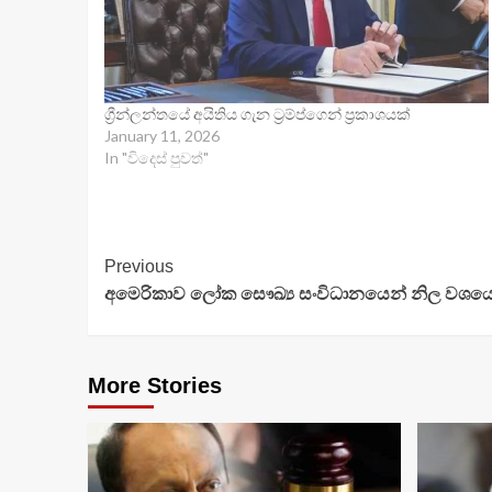
ග්‍රීන්ලන්තයේ අයිතිය ගැන ට්‍රම්ප්ගෙන් ප්‍රකාශයක්
January 11, 2026
In "විදෙස් පුවත්"
Continue
Previous
අමෙරිකාව ලෝක සෞඛ්‍ය සංවිධානයෙන් නිල වශයෙ
Reading
More Stories