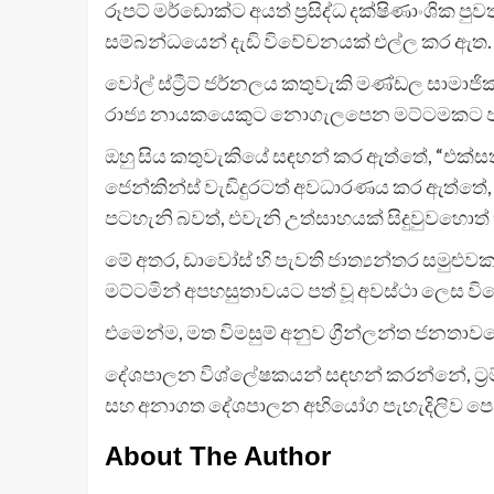
රූපට් මර්ඩොක්ට අයත් ප්‍රසිද්ධ දක්ෂිණාංශික පුවත
සම්බන්ධයෙන් දැඩි විවේචනයක් එල්ල කර ඇත.
වෝල් ස්ට්‍රීට් ජර්නලය කතුවැකි මණ්ඩල සාමාජික 
රාජ්‍ය නායකයෙකුට නොගැලපෙන මට්ටමකට පත්ව
ඔහු සිය කතුවැකියේ සඳහන් කර ඇත්තේ, “එක්සත් ජ
ජෙන්කින්ස් වැඩිදුරටත් අවධාරණය කර ඇත්තේ,
පටහැනි බවත්, එවැනි උත්සාහයක් සිදුවුවහොත
මේ අතර, ඩාවෝස් හි පැවති ජාත්‍යන්තර සමුළුවකද
මට්ටමින් අපහසුතාවයට පත් වූ අවස්ථා ලෙස විදෙ
එමෙන්ම, මත විමසුම් අනුව ග්‍රීන්ලන්ත ජනතාව
දේශපාලන විශ්ලේෂකයන් සඳහන් කරන්නේ, ට්‍රම්ප්
සහ අනාගත දේශපාලන අභියෝග පැහැදිලිව පෙ
About The Author