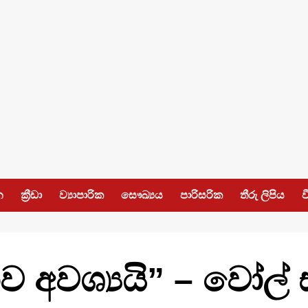
න
ක්‍රීඩා
ව්‍යාපාරික
සෞඛ්‍යය
පාරිසරික
තීරු ලිපිය
ව
ාව අවශ්‍යයි” – වෝල් ස්ට්