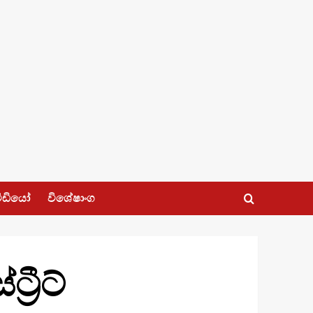
ීඩියෝ
විශේෂාංග
‍රීට්