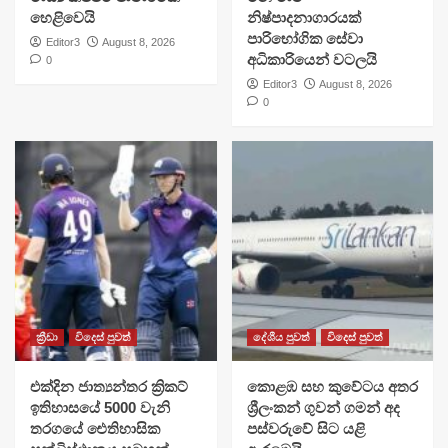
හෙළිවෙයි
නිෂ්පාදනාගාරයක්
පාරිභෝගික සේවා
Editor3
August 8, 2026
අධිකාරියෙන් වටලයි
0
Editor3
August 8, 2026
0
ක්‍රීඩා
විදෙස් පුවත්
දේශීය පුවත්
විදෙස් පුවත්
එක්දින ජාත්‍යන්තර ක්‍රිකට්
​කොළඹ සහ කුවේටය අතර
ඉතිහාසයේ 5000 වැනි
ශ්‍රීලංකන් ගුවන් ගමන් අද
තරගයේ ඓතිහාසික
පස්වරුවේ සිට යළි