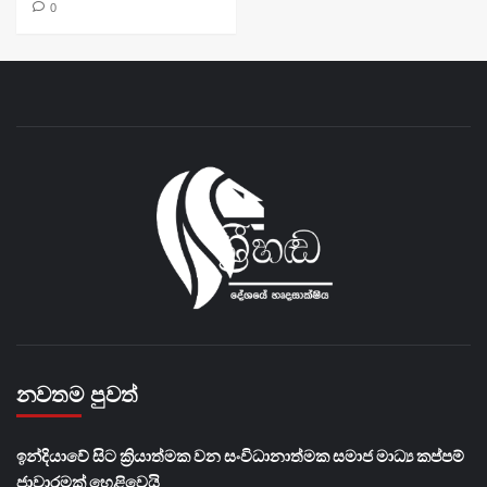
0
නවතම පුවත්
​ඉන්දියාවේ සිට ක්‍රියාත්මක වන සංවිධානාත්මක සමාජ මාධ්‍ය කප්පම්
ජාවාරමක් හෙළිවෙයි