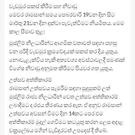
වැඩමුර සකස් කිරීම සහ නිවාඩු
මෙවර රාමසාන් සමය පෙබරවාරි 19වන දින සිට
මාර්තු 21වන දින දක්වා පැවැත්වීමට නියමිතය. මෙම
කාල සීමාව තුළ:
මුස්ලිම් නිලධාරීන්ට ආගමික වතාවත් සඳහා පහසු
වන පරිදි වැඩමුර ක්‍රමවේදයක් සකස් කර දිය යුතුය.
නොවැළැක්විය හැකි අත්‍යවශ්‍ය අවස්ථාවලදී පමණක්
විශේෂ නිවාඩු අනුමත කිරීමට පියවර ගත යුතුය.
උත්සව අත්තිකාරම්
රාමසාන් උත්සවය සැමරීම සඳහා සුදුසුකම් ලත්
මුස්ලිම් රාජ්‍ය නිලධාරීන් වෙත උත්සව අත්තිකාරම්
ලබාදීමට ද රජය තීරණය කර ඇත. ඒ අනුව රාමසාන්
උත්සවය අවසන් වීමට දින 14කට පෙර එම
අත්තිකාරම් මුදල් ගෙවීමට කටයුතු කරන ලෙස අදාළ
චක්‍රලේඛය මගින් වැඩිදුරටත් උපදෙස් දී තිබේ.