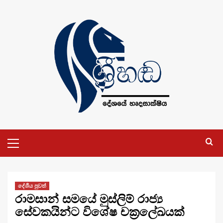
Skip
to
content
Primary
Menu
දේශීය පුවත්
රාමසාන් සමයේ මුස්ලිම් රාජ්‍ය
සේවකයින්ට විශේෂ චක්‍රලේඛයක්