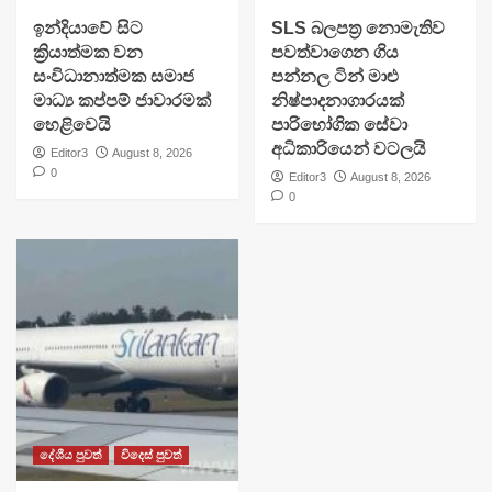
​ඉන්දියාවේ සිට
SLS බලපත්‍ර නොමැතිව
ක්‍රියාත්මක වන
පවත්වාගෙන ගිය
සංවිධානාත්මක සමාජ
පන්නල ටින් මාළු
මාධ්‍ය කප්පම් ජාවාරමක්
නිෂ්පාදනාගාරයක්
හෙළිවෙයි
පාරිභෝගික සේවා
අධිකාරියෙන් වටලයි
Editor3
August 8, 2026
0
Editor3
August 8, 2026
0
දේශීය පුවත්
විදෙස් පුවත්