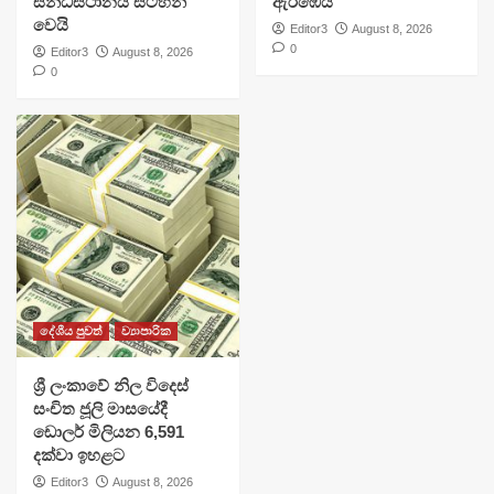
සන්ධිස්ථානය සටහන්
ඇරඹෙයි
වෙයි
Editor3
August 8, 2026
0
Editor3
August 8, 2026
0
දේශීය පුවත්
ව්‍යාපාරික
ශ්‍රී ලංකාවේ නිල විදෙස්
සංචිත ජූලි මාසයේදී
ඩොලර් මිලියන 6,591
දක්වා ඉහළට
Editor3
August 8, 2026