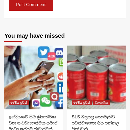
You may have missed
දේශීය පුවත්
දේශීය පුවත්
ව්‍යාපාරික
​ඉන්දියාවේ සිට ක්‍රියාත්මක
SLS බලපත්‍ර නොමැතිව
වන සංවිධානාත්මක සමාජ
පවත්වාගෙන ගිය පන්නල
මාධ්‍ය කප්පම් ජාවාරමක්
ටින් මාළු