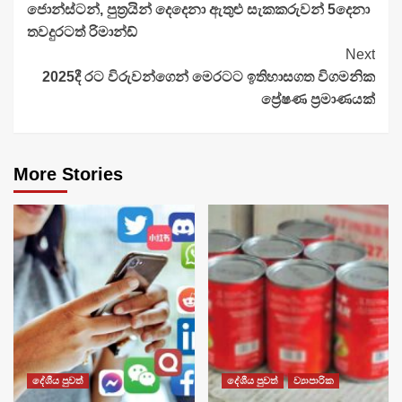
ජොන්ස්ටන්, පුත්‍රයින් දෙදෙනා ඇතුළු සැකකරුවන් 5දෙනා
Reading
තවදුරටත් රිමාන්ඩ්
Next
2025දී රට විරුවන්ගෙන් මෙරටට ඉතිහාසගත විගමනික
ප්‍රේෂණ ප්‍රමාණයක්
More Stories
දේශීය පුවත්
දේශීය පුවත්
ව්‍යාපාරික