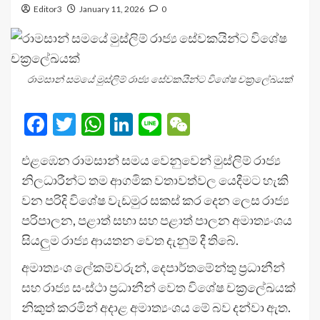
Editor3
January 11, 2026
0
රාමසාන් සමයේ මුස්ලිම් රාජ්‍ය සේවකයින්ට විශේෂ චක්‍රලේඛයක්
Facebook
Twitter
WhatsApp
LinkedIn
Line
WeChat
එළඹෙන රාමසාන් සමය වෙනුවෙන් මුස්ලිම් රාජ්‍ය
නිලධාරීන්ට තම ආගමික වතාවත්වල යෙදීමට හැකි
වන පරිදි විශේෂ වැඩමුර සකස් කර දෙන ලෙස රාජ්‍ය
පරිපාලන, පළාත් සභා සහ පළාත් පාලන අමාත්‍යංශය
සියලුම රාජ්‍ය ආයතන වෙත දැනුම් දී තිබේ.
අමාත්‍යංශ ලේකම්වරුන්, දෙපාර්තමේන්තු ප්‍රධානීන්
සහ රාජ්‍ය සංස්ථා ප්‍රධානීන් වෙත විශේෂ චක්‍රලේඛයක්
නිකුත් කරමින් අදාළ අමාත්‍යංශය මේ බව දන්වා ඇත.