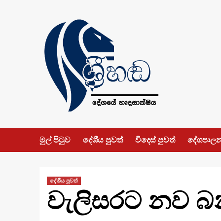
Skip
to
content
මුල් පිටුව
දේශීය පුවත්
විදෙස් පුවත්
දේශපාල
දේශීය පුවත්
වැලිසරට නව බ