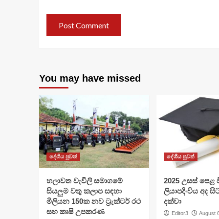
You may have missed
දේශීය පුවත්
දේශීය පුවත්
හලාවත වැවිලි සමාගමේ
​2025 උසස් පෙළ වි
සියලුම වතු කලාප සඳහා
ලියාපදිංචිය අද සි
මිලියන 150ක නව ට්‍රැක්ටර් රථ
දක්වා
සහ කෘෂි උපකරණ
Editor3
August 