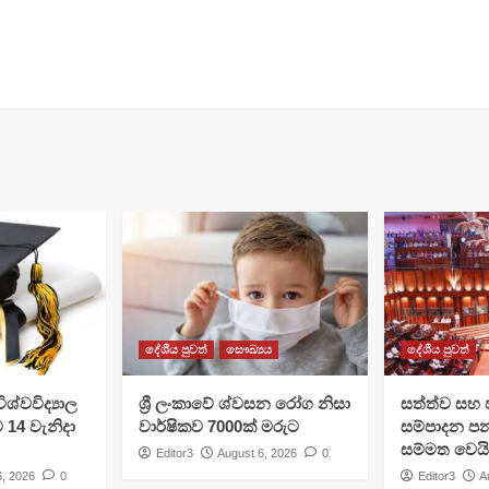
දේශීය පුවත්
සෞඛ්‍යය
දේශීය පුවත්
ශ්වවිද්‍යාල
ශ්‍රී ලංකාවේ ශ්වසන රෝග නිසා
සත්ත්ව සහ 
ට 14 වැනිදා
වාර්ෂිකව 7000ක් මරුට
සම්පාදන පන
සම්මත වෙයි
Editor3
August 6, 2026
0
6, 2026
0
Editor3
A