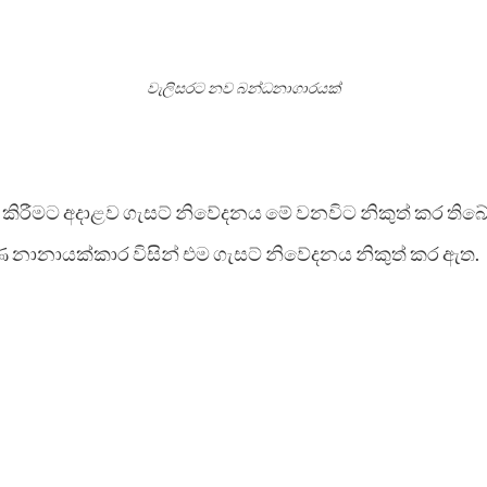
වැලිසරට නව බන්ධනාගාරයක්
 කිරීමට අදාළව ගැසට් නිවේදනය මේ වනවිට නිකුත් කර තිබේ
 නානායක්කාර විසින් එම ගැසට් නිවේදනය නිකුත් කර ඇත.