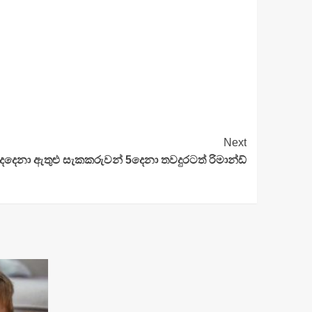
Next
් දෙදෙනා ඇතුළු සැකකරුවන් 5දෙනා තවදුරටත් රිමාන්ඩ්