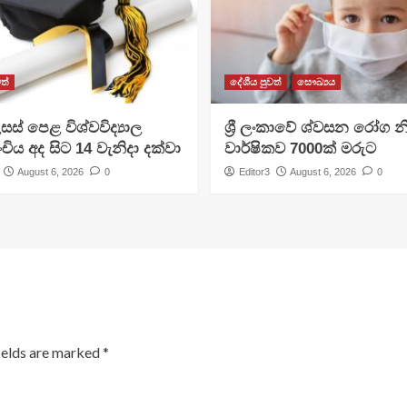
ත්
දේශීය පුවත්
සෞඛ්‍යය
සස් පෙළ විශ්වවිද්‍යාල
ශ්‍රී ලංකාවේ ශ්වසන රෝග න
ංචිය අද සිට 14 වැනිදා දක්වා
වාර්ෂිකව 7000ක් මරුට
August 6, 2026
0
Editor3
August 6, 2026
0
ields are marked
*