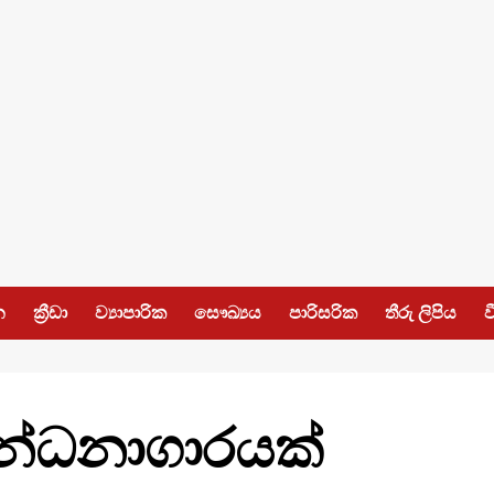
න
ක්‍රීඩා
ව්‍යාපාරික
සෞඛ්‍යය
පාරිසරික
තීරු ලිපිය
ව
න්ධනාගාරයක්