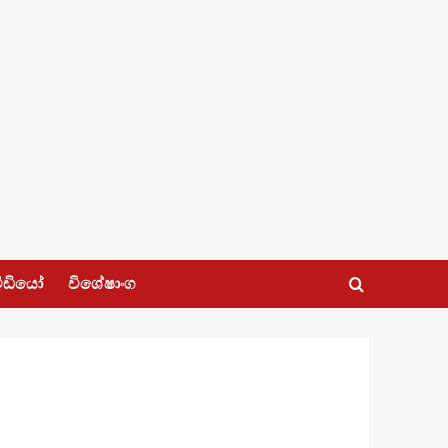
ීඩියෝ
විශේෂාංග