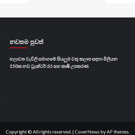
නවතම පුවත්
හලාවත වැවිලි සමාගමේ සියලුම වතු කලාප සඳහා මිලියන
150ක නව ට්‍රැක්ටර් රථ සහ කෘෂි උපකරණ
Copyright © All rights reserved.
|
CoverNews
by AF themes.