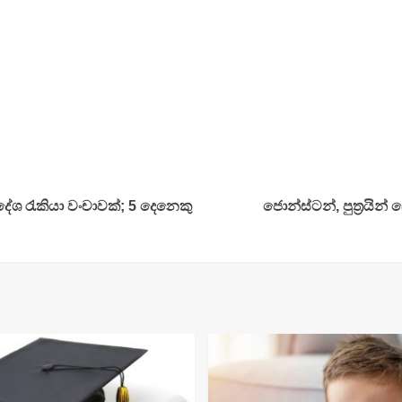
ිදේශ රැකියා වංචාවක්; 5 දෙනෙකු
ජොන්ස්ටන්, පුත්‍රයින