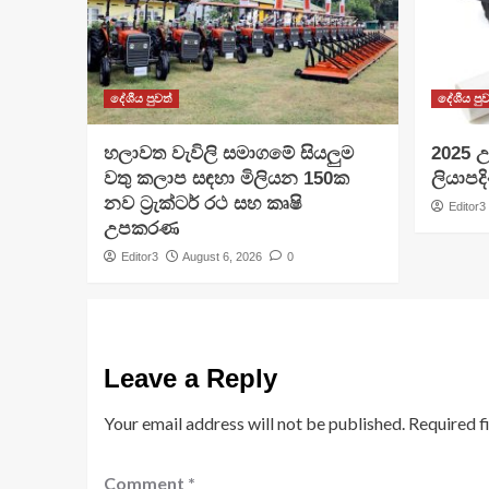
දේශීය පුවත්
දේශීය පුව
හලාවත වැවිලි සමාගමේ සියලුම
​2025 උ
වතු කලාප සඳහා මිලියන 150ක
ලියාපදි
නව ට්‍රැක්ටර් රථ සහ කෘෂි
Editor3
උපකරණ
Editor3
August 6, 2026
0
Leave a Reply
Your email address will not be published.
Required f
Comment
*