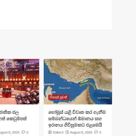
විදෙස් පුවත්
ජාතික ජල
හෝමූස් යළි විවෘත කර ගැනීම
ත් කෙටුම්පත්
සම්බන්ධයෙන් ඕමානය සහ
ඉරානය ගිවිසුමකට එළඹෙයි
ugust 6, 2026
0
Editor3
August 6, 2026
0