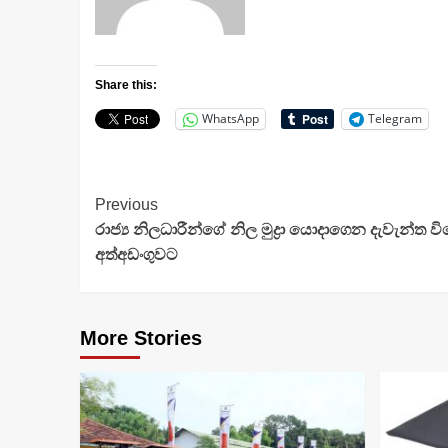
Share this:
WhatsApp
Telegram
Continue
Previous
රාජ්‍ය නිලධාරීන්ගේ නිල මුද්‍රා යොදාගෙන දැවැන්ත ව
Reading
අත්අඩංගුවට
More Stories