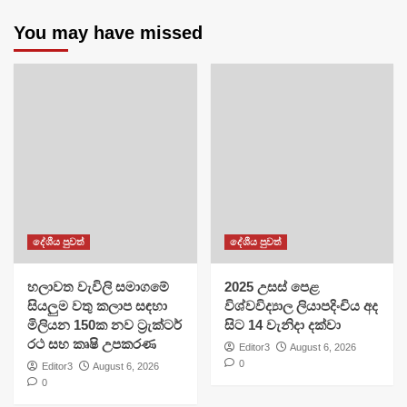
You may have missed
දේශීය පුවත්
දේශීය පුවත්
හලාවත වැවිලි සමාගමේ
​2025 උසස් පෙළ
සියලුම වතු කලාප සඳහා
විශ්වවිද්‍යාල ලියාපදිංචිය අද
මිලියන 150ක නව ට්‍රැක්ටර්
සිට 14 වැනිදා දක්වා
රථ සහ කෘෂි උපකරණ
Editor3
August 6, 2026
0
Editor3
August 6, 2026
0