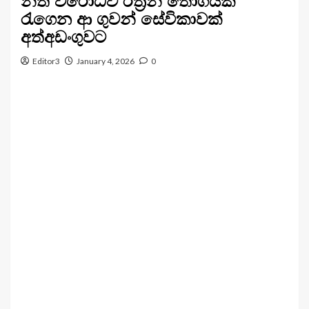
නීති විරෝධීව රත්‍රන් තොගයක්
රැගෙන ආ ගුවන් සේවිකාවක්
අත්අඩංගුවට
Editor3
January 4, 2026
0