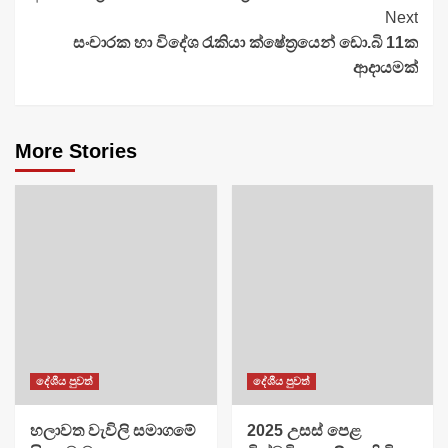
Reading
Next
සංචාරක හා විදේශ රැකියා ක්ෂේත්‍රයෙන් ඩො.බි 11ක
ආදායමක්
More Stories
දේශීය පුවත්
දේශීය පුවත්
හලාවත වැවිලි සමාගමේ
​2025 උසස් පෙළ