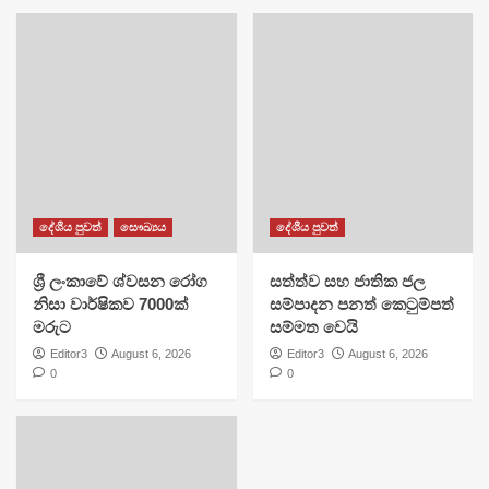
දේශීය පුවත්
සෞඛ්‍යය
දේශීය පුවත්
ශ්‍රී ලංකාවේ ශ්වසන රෝග
සත්ත්ව සහ ජාතික ජල
නිසා වාර්ෂිකව 7000ක්
සම්පාදන පනත් කෙටුම්පත්
මරුට
සම්මත වෙයි
Editor3
August 6, 2026
Editor3
August 6, 2026
0
0