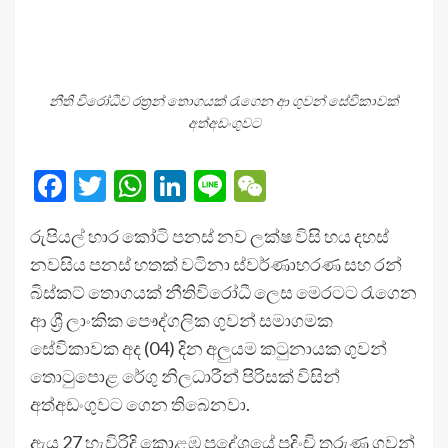
නීති විරෝධීව රත්‍රන් තොගයක් රැගෙන ආ ගුවන් සේවිකාවක්
අත්අඩංගුවට
Facebook
Twitter
WhatsApp
LinkedIn
Line
WeChat
රුපියල් හාර කෝටි පනස් නව ලක්ෂ විසි හය දහස්
නවසිය පනස් හතක් වටිනා ස්වර්ණාභරණ සහ රන්
බිස්කට් තොගයක් නීතිවිරෝධී ලෙස මෙරටට රැගෙන
ආ ශ්‍රී ලාංකික පෞද්ගලික ගුවන් සමාගමක
සේවිකාවක අද (04) දින අලුයම කටුනායක ගුවන්
තොටුපොළ රේගු නිලධාරීන් පිරිසක් විසින්
අත්අඩංගුවට ගෙන තිබෙනවා.
ඇය 27 හැවිරිදි කොළඹ ප්‍රදේශයේ පදිංචි තරුණ ගුවන්