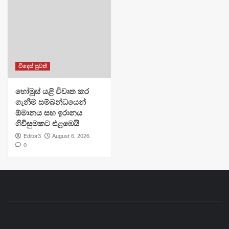
විදෙස් පුවත්
හෝමූස් යළි විවෘත කර
ගැනීම සම්බන්ධයෙන්
ඕමානය සහ ඉරානය
ගිවිසුමකට එළඹෙයි
Editor3
August 6, 2026
0