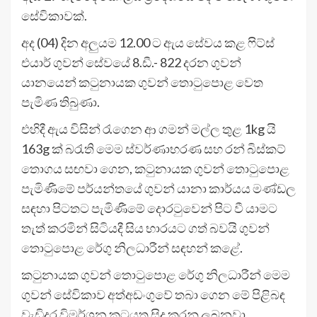
සේවිකාවක්.
අද (04) දින අලුයම 12.00 ට ඇය සේවය කළ ෆිට්ස්
එයාර් ගුවන් සේවයේ 8.ඩී.- 822 දරන ගුවන්
යානයෙන් කටුනායක ගුවන් තොටුපොළ වෙත
පැමිණ තිබුණා.
එහිදී ඇය විසින් රැගෙන ආ ගමන් මල්ල තුළ 1kg යි
163g ක් බරැති මෙම ස්වර්ණාභරණ සහ රන් බිස්කට්
තොගය සඟවා ගෙන, කටුනායක ගුවන් තොටුපොළ
පැමිණීමේ පර්යන්තයේ ගුවන් යානා කාර්යය මණ්ඩල
සඳහා පිටතට පැමිණීමේ දොරටුවෙන් පිට වී යාමට
තැත් කරමින් සිටියදී සිය භාරයට ගත් බවයි ගුවන්
තොටුපොළ රේගු නිලධාරීන් සඳහන් කළේ.
කටුනායක ගුවන් තොටුපොළ රේගු නිලධාරීන් මෙම
ගුවන් සේවිකාව අත්අඩංගුවේ තබා ගෙන මේ පිළිබඳ
වැඩිදුර විමර්ශන කටයුතු සිදු කරනු ලබනවා.