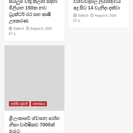
සියලුම වතු කලාප සඳහා
විශ්වවිද්‍යාල ලියාපදිංචිය
මිලියන 150ක නව
අද සිට 14 වැනිදා දක්වා
ට්‍රැක්ටර් රථ සහ කෘෂි
Editor3
August 6, 2026
උපකරණ
0
Editor3
August 6, 2026
0
දේශීය පුවත්
සෞඛ්‍යය
ශ්‍රී ලංකාවේ ශ්වසන රෝග
නිසා වාර්ෂිකව 7000ක්
මරුට