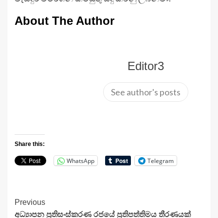
About The Author
Editor3
See author's posts
Share this:
WhatsApp
Telegram
Continue
Previous
අධ්‍යාපන ප්‍රතිසංස්කරණ රජයේ ප්‍රතිපත්තිමය තීරණයක්