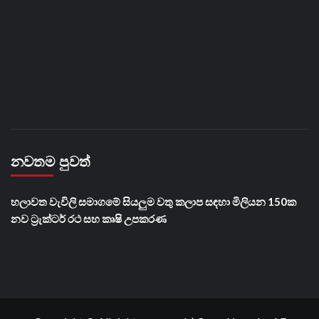
නවතම පුවත්
හලාවත වැවිලි සමාගමේ සියලුම වතු කලාප සඳහා මිලියන 150ක
නව ට්‍රැක්ටර් රථ සහ කෘෂි උපකරණ