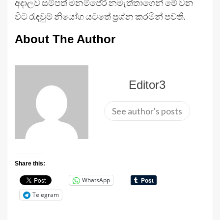
අදාලව සම්පත් මනම්පේරී නමැත්තාගෙන් මේ වන
විට රැඳවුම් නියෝග යටතේ ප්‍රශ්න කරමින් පවති.
About The Author
Editor3
See author's posts
Share this:
WhatsApp
Telegram