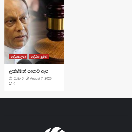
දේශපාලන
දේශීය පුවත්
ලක්ෂ්මන් යාපාට ඇප
Editor3
August 7, 2026
0