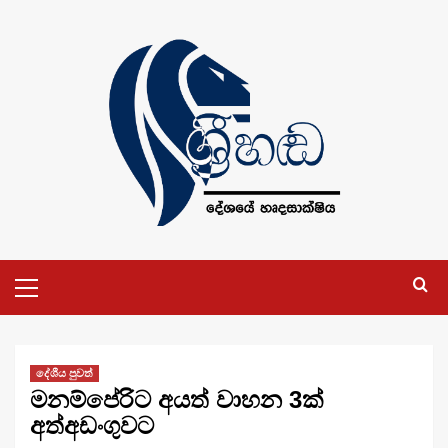
Skip
to
content
Primary
Menu
දේශීය පුවත්
මනම්පේරිට අයත් වාහන 3ක්
අත්අඩංගුවට