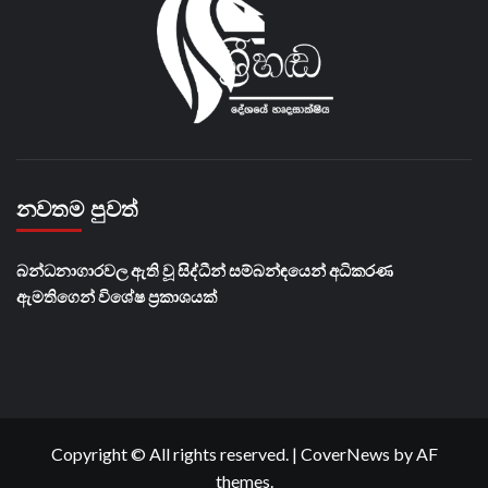
නවතම පුවත්
බන්ධනාගාරවල ඇති වූ සිද්ධීන් සම්බන්ඳයෙන් අධිකරණ
ඇමතිගෙන් විශේෂ ප්‍රකාශයක්
Copyright © All rights reserved.
|
CoverNews
by AF
themes.