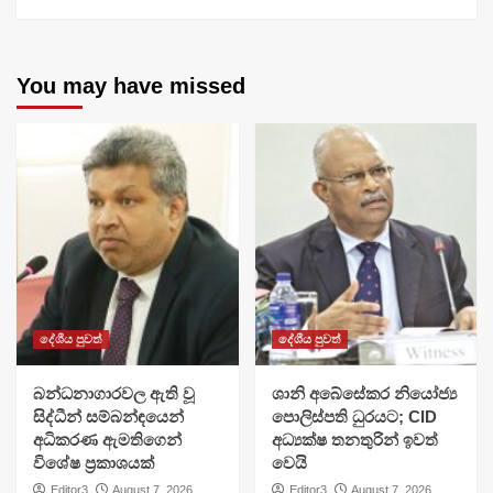
You may have missed
දේශීය පුවත්
දේශීය පුවත්
බන්ධනාගාරවල ඇති වූ
ශානි අබේසේකර නියෝජ්‍ය
සිද්ධීන් සම්බන්ඳයෙන්
පොලිස්පති ධුරයට; CID
අධිකරණ ඇමතිගෙන්
අධ්‍යක්ෂ තනතුරින් ඉවත්
විශේෂ ප්‍රකාශයක්
වෙයි
Editor3
August 7, 2026
Editor3
August 7, 2026