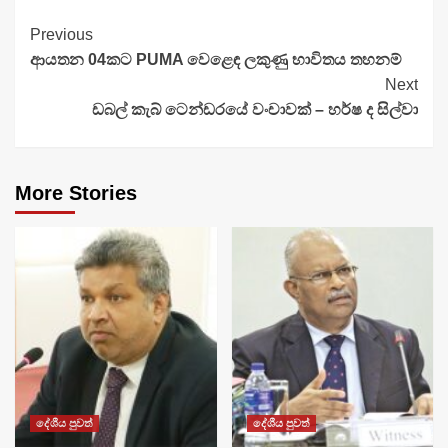
Continue
Previous
ආයතන 04කට PUMA වෙළෙඳ ලකුණු භාවිතය තහනම්
Reading
Next
ඩබල් කැබ් ටෙන්ඩරයේ වංචාවක් – හර්ෂ ද සිල්වා
More Stories
දේශීය පුවත්
දේශීය පුවත්