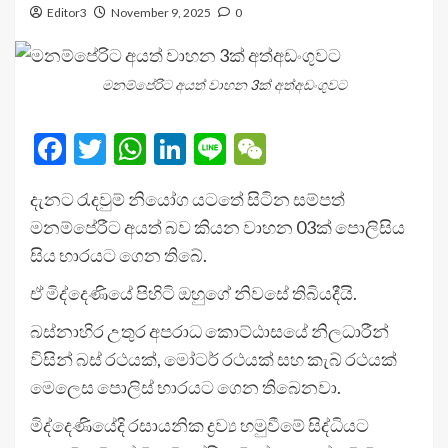
Editor3
November 9, 2025
0
මනම්පේරිට අයත් වාහන 3ක් අත්අඩංගුවට
Facebook
Twitter
WhatsApp
LinkedIn
Line
WeChat
දැනට රැදවුම් නියෝග යටතේ සිටින සම්පත්
මනම්පේරීට අයත් බව කියන වාහන 03ක් පොලිසිය
සිය භාරයට ගෙන තිබේ.
ඒ මිද්දෙණියේ පිහිටි ඔහුගේ නිවසේ තිබියදීයි.
බස්නාහිර උතුර අපරාධ කොට්ඨාසයේ නිලධාරීන්
විසින් බස් රථයක්, මෝටර් රථයක් සහ කැබ් රථයක්
මෙලෙස පොලිස් භාරයට ගෙන තිබෙනවා.
මිද්දෙණියේදි රසායනික ද්‍රව්‍ය හමුවීමේ සිද්ධියට