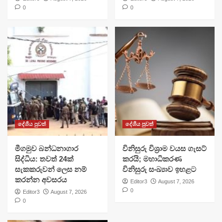
0
0
දේශීය පුවත්
දේශීය පුවත්
මීගමුව බන්ධනාගාර
විනිසුරු විශ්‍රාම වයස ගැසට්
සිද්ධිය: තවත් 24ක්
කරයි; මහාධිකරණ
සැකකරුවන් ලෙස නම්
විනිසුරු සංඛ්‍යාව ඉහළට
කරන්න අවසරය
Editor3
August 7, 2026
0
Editor3
August 7, 2026
0