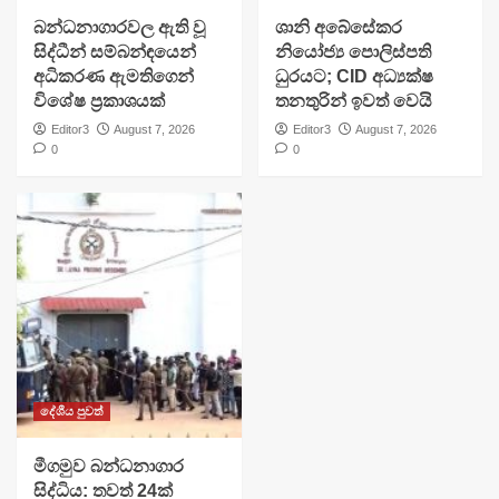
බන්ධනාගාරවල ඇති වූ
ශානි අබේසේකර
සිද්ධීන් සම්බන්ඳයෙන්
නියෝජ්‍ය පොලිස්පති
අධිකරණ ඇමතිගෙන්
ධුරයට; CID අධ්‍යක්ෂ
විශේෂ ප්‍රකාශයක්
තනතුරින් ඉවත් වෙයි
Editor3
August 7, 2026
Editor3
August 7, 2026
0
0
දේශීය පුවත්
මීගමුව බන්ධනාගාර
සිද්ධිය: තවත් 24ක්