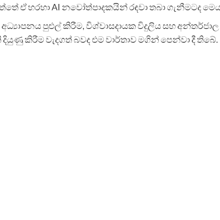
 ඇත්තේ ඒ හරහා AI නවෝත්පාදකයින් රඳවා තබා ගැනීමටද මෙ
EM අධ්‍යාපනය පුළුල් කිරීම, විශ්වාසදායක විදුලිය සහ අන්ත
දියුණු කිරීම වැදගත් බවද එම වාර්තාව මගින් පෙන්වා දී තිබේ.