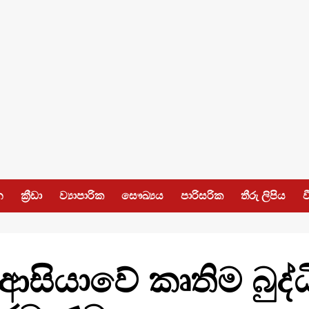
න
ක්‍රීඩා
ව්‍යාපාරික
සෞඛ්‍යය
පාරිසරික
තීරු ලිපිය
ව
ු ආසියාවේ කෘතිම බුද්ධ