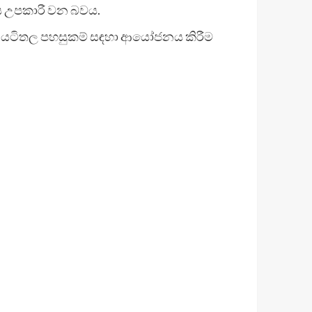
ය උපකාරී වන බවය.
ර්ජාල යටිතල පහසුකම් සඳහා ආයෝජනය කිරීම