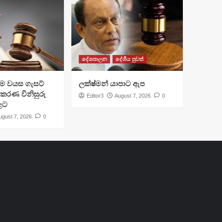
දේශපාලන
දේශීය පුවත්
්‍රාම වයස ගැසට්
ලක්ෂ්මන් යාපාට ඇප
ිකරණ විනිසුරු
Editor3
August 7, 2026
0
ළට
ugust 7, 2026
0