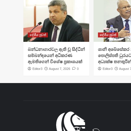
දේශීය පුවත්
දේශීය පුවත්
බන්ධනාගාරවල ඇති වූ සිද්ධීන්
ශානි අබේසේකර න
සම්බන්ඳයෙන් අධිකරණ
පොලිස්පති ධුරයට
ඇමතිගෙන් විශේෂ ප්‍රකාශයක්
අධ්‍යක්ෂ තනතුරින
Editor3
August 7, 2026
0
Editor3
August 