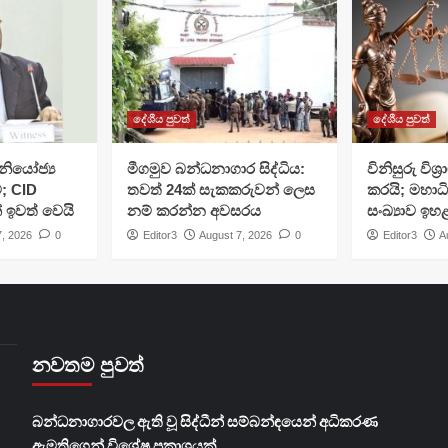
දේශීය පුවත්
දේශීය පුවත්
ියෝජ්‍ය
මීගමුව බන්ධනාගාර සිද්ධිය:
විනිසුරු විශ
; CID
තවත් 24ක් සැකකරුවන් ලෙස
කරයි; මහාධ
් ඉවත් වෙයි
නම් කරන්න අවසරය
සංඛ්‍යාව ඉහ
7, 2026
0
Editor3
August 7, 2026
0
Editor3
A
නවතම පුවත්
බන්ධනාගාරවල ඇති වූ සිද්ධීන් සම්බන්ඳයෙන් අධිකරණ
ඇමතිගෙන් විශේෂ ප්‍රකාශයක්