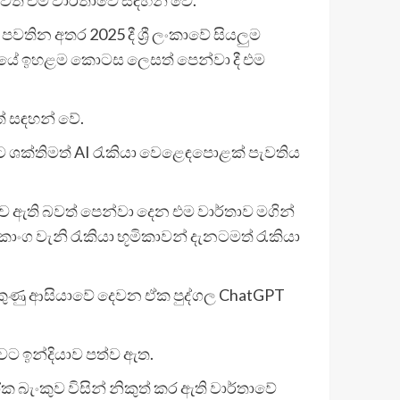
තින අතර 2025 දී ශ්‍රී ලංකාවේ සියලුම
කලාපයේ ඉහළම කොටස ලෙසත් පෙන්වා දී එම
ත් සඳහන් වේ.
රට ශක්තිමත් AI රැකියා වෙළෙඳපොළක් පැවතිය
ව ඇති බවත් පෙන්වා දෙන එම වාර්තාව මගින්
ංග වැනි රැකියා භූමිකාවන් දැනටමත් රැකියා
 දකුණු ආසියාවේ දෙවන ඒක පුද්ගල ChatGPT
වට ඉන්දියාව පත්ව ඇත.
ක බැංකුව විසින් නිකුත් කර ඇති වාර්තාවේ