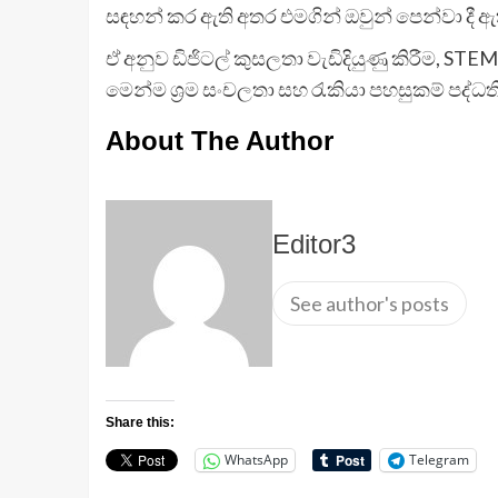
සඳහන් කර ඇති අතර එමගින් ඔවුන් පෙන්වා දී
ඒ අනුව ඩිජිටල් කුසලතා වැඩිදියුණු කිරීම, ST
මෙන්ම ශ්‍රම සංචලතා සහ රැකියා පහසුකම් පද්ධති 
About The Author
Editor3
See author's posts
Share this:
WhatsApp
Telegram