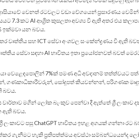
ණු ආසියාවේ වෙනත් රටවලට වඩා වේගයෙන් ප්‍රසාරණය වෙමින් පව
සියයට 7.3 කට AI ආශ්‍රිත කුසලතා අවශ්‍ය වී ඇති අතර එය 
8% ඉක්මවා යන බවය.
ි අතර වෘත්තීය සහ ICT සේවා අංශවල සංකේන්ද්‍රණය වී ඇති බව
ෘත්තීය සේවා සඳහා AI භාවිතය ඉතා ප්‍රයෝජනවත් බවත් මෙ
කියා වෙළෙඳපොලින් 7%ක් පමණ අධි අවදානම් තත්ත්වයට පත්
්, ගණකාධිකාරීවරුන්, සෝදුපත් කියවන්නන්, පරිගණක මෘදුකා
ි බවය.
ාර්තාව මගින් ලෝක බැංකුව පෙන්වා දී ඇත්තේ ශ්‍රී ලංකාව
 ඇති බවය.
ශ්‍රී ලංකාවට පසු ChatGPT භාවිතය ඉහළ අගයක් ගන්නා රට බ
අත්කර ගැනීමට හැකි ප්‍රතිපත්ත්මය අවස්ථා සම්බන්ධයෙන්ද ලෝ