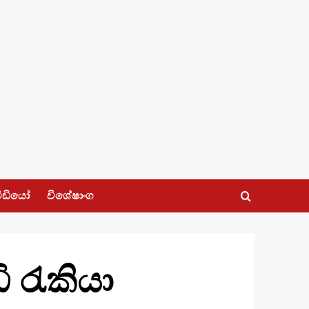
ීඩියෝ
විශේෂාංග
ි රැකියා