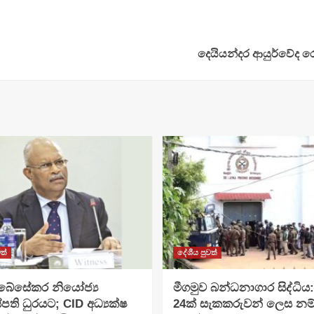
දෙයියන්දර ආයුර්වේද 
ත්
දේශීය පුවත්
අබේසේකර නියෝජ්‍ය
මීගමුව බන්ධනාගාර සිද්ධිය
පති ධුරයට; CID අධ්‍යක්ෂ
24ක් සැකකරුවන් ලෙස නම