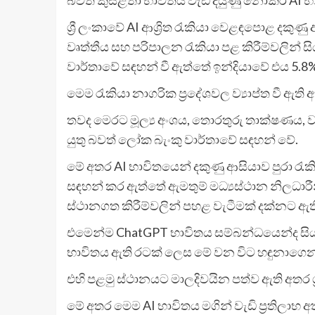
ශ්‍රී ලංකාවේ AI ආශ්‍රිත රැකියා වෙළඳපොළ දකු
වෘත්තීය සහ පරිපාලන රැකියා පළ කිරීම්වලින් 
වාර්තාවේ සඳහන් වී ඇත්තේ ඉන්දියාවේ එය 5.
මෙම රැකියා නාගරික ප්‍රදේශවල ව්‍යාප්ත වී ඇත
තවද මෙරට මූල්‍ය අංශය, තොරතුරු තාක්ෂණය, ව
යුතු බවත් ලෝක බැංකු වාර්තාවේ සඳහන් වේ.
මේ අතර AI භාවිතයෙන් දකුණු ආසියාව පුරා රැ
සඳහන් කර ඇත්තේ ඇමතුම් මධ්‍යස්ථාන නිලධාරීන
ස්ථානගත කිරීම්වලින් පහළ වැටීමක් දක්නට ඇත
එමෙන්ම ChatGPT භාවිතය සම්බන්ධයෙන්ද සිය ව
භාවිතය ඇති රටක් ලෙස මේ වන විට හඳුනාගෙන
එහි පළමු ස්ථානයට මාලදිවයින පත්ව ඇති අතර 
මේ අතර මෙම AI භාවිතය මගින් වැඩි ප්‍රතිලාභ 