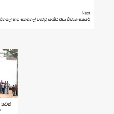
Next
රෝහලේ නව තෙමහල් වාට්ටු සංකීරණය විවෘත කෙරේ
: තවත්
්