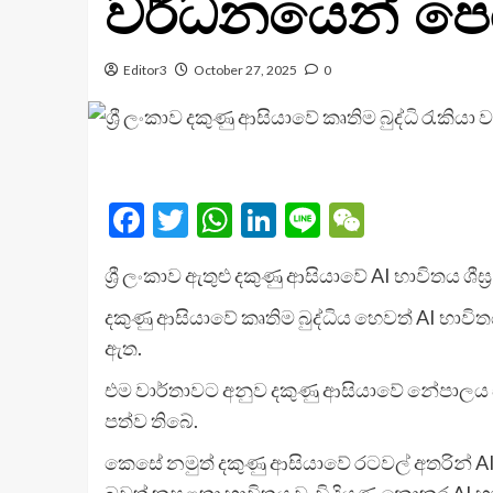
වර්ධනයෙන් ප
Editor3
October 27, 2025
0
Facebook
Twitter
WhatsApp
LinkedIn
Line
WeChat
ශ්‍රී ලංකාව ඇතුළු දකුණු ආසියාවේ AI භාවිතය ශ
දකුණු ආසියාවේ කෘතිම බුද්ධිය හෙවත් AI භාව
ඇත.
එම වාර්තාවට අනුව දකුණු ආසියාවේ නේපාලය ස
පත්ව තිබේ.
කෙසේ නමුත් දකුණු ආසියාවේ රටවල් අතරින් AI
බවත් කුසළතා භාවිතය වැඩි දියුණු නොකර AI භ