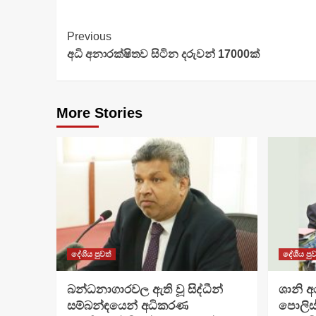
Continue
Previous
අධි අනාරක්ෂිතව සිටින දරුවන් 17000ක්
Reading
More Stories
දේශීය පුවත්
දේශීය පුව
බන්ධනාගාරවල ඇති වූ සිද්ධීන්
ශානි 
සම්බන්ඳයෙන් අධිකරණ
පොලිස්