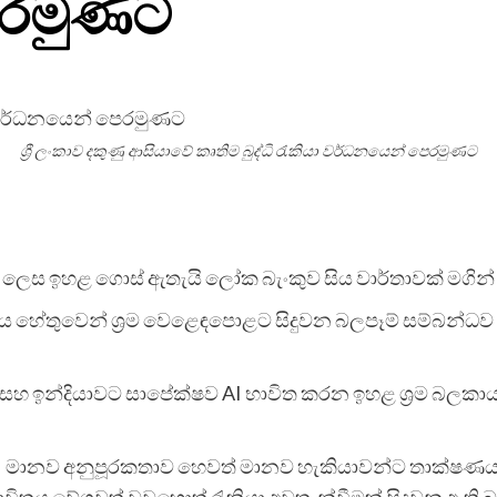
ෙරමුණට
ශ්‍රී ලංකාව දකුණු ආසියාවේ කෘතිම බුද්ධි රැකියා වර්ධනයෙන් පෙරමුණට
ීඝ්‍ර ලෙස ඉහළ ගොස් ඇතැයි ලෝක බැංකුව සිය වාර්තාවක් මගින් 
ිතය හේතුවෙන් ශ්‍රම වෙළෙඳපොළට සිදුවන බලපෑම් සම්බන්ධව
හ ඉන්දියාවට සාපේක්ෂව AI භාවිත කරන ඉහළ ශ්‍රම බලකායක්
 මානව අනුපූරකතාව හෙවත් මානව හැකියාවන්ට තාක්ෂණය එක් 
ාවිතය වේගවත් වුවහොත් රැකියා අවතැන්වීමක් සිදුවනු ඇති 