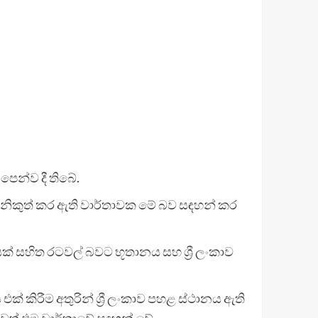
පෙන්ව දී තිබේ.
 නිකුත් කර ඇති වාර්තාවක මේ බව සඳහන් කර
 සහිත රටවල් බවට භූතානය සහ ශ්‍රී ලංකාව
කිරීම අතුරින් ශ්‍රී ලංකාව පහළ ස්ථානය ඇති
බවත් එම වාර්තාවේ සඳහන් වේ.