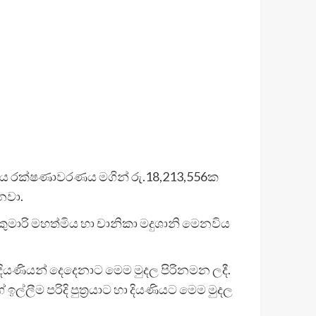
ිදේශීය රක්ෂණාවරණය මගින් රු.18,213,556ක
නවා.
කුමාරි මහත්මිය හා චානිකා මදුශානි මෙනවිය
ා දියණියන් දෙදෙනාට මෙම මුදල පිරිනමන ලදී.
ල්ලීම පරිදි පුත්‍රයාට හා දියණියට මෙම මුදල