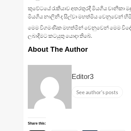
කුවේටයේ රැකියාව අතරතුරදී මියගිය චානිකා මද
මියගිය නාලිනි ද සිල්වා මහත්මිය වෙනුවෙන් හිමි
මෙම විගමණික මහත්මීන් වෙනුවෙන් මෙම විදේශීය
ලබාදීමට කටයුතු යොදා තිබේ.
About The Author
Editor3
See author's posts
Share this: