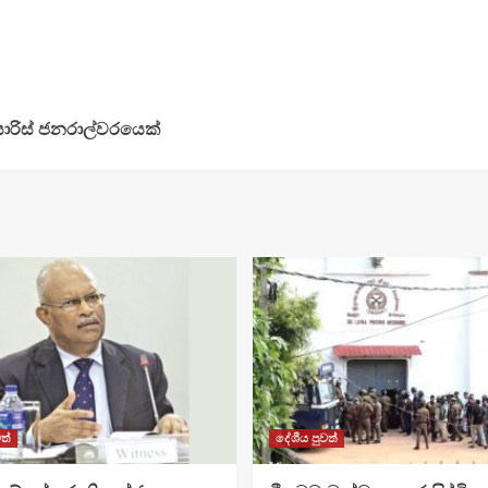
රිස් ජනරාල්වරයෙක්
ත්
දේශීය පුවත්