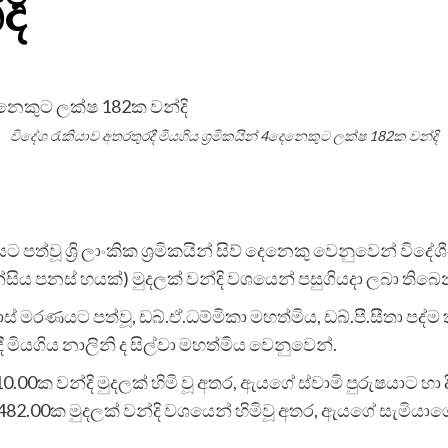
දි
විදේශ රැකියාව අතරතුරදී මියගිය ශ්‍රමිකයින් 4දෙනෙකුට ලක්ෂ 182ක වන්දි
 පත්වූ ශ්‍රි ලාංකික ශ්‍රමිකයින් සිව් දෙනෙකු වෙනුවෙන් ව
න්සිය පනස් හයක්) මුදලක් වන්දි වශයෙන් පසුගියදා ලබා තිබෙ
 මරණයට පත්වූ, ඩබ්.ඒ.ධම්මිකා මහත්මිය, ඩබ්.පී.සීතා පද්ම 
මියගිය නාලිනි ද සිල්වා මහත්මිය වෙනුවෙන්.
0.00ක වන්දි මුදලක් හිමි වූ අතර, ඇයගේ ස්වාමි පුරුෂයාට හ
82.00ක මුදලක් වන්දි වශයෙන් හිමිවූ අතර, ඇයගේ සැමියාගේ ඉ