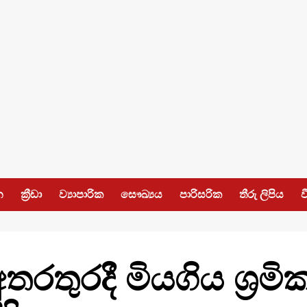
න
ක්‍රීඩා
ව්‍යාපාරික
සෞඛ්‍යය
පාරිසරික
තීරු ලිපිය
ව
තරතුරදී මියගිය ශ්‍ර