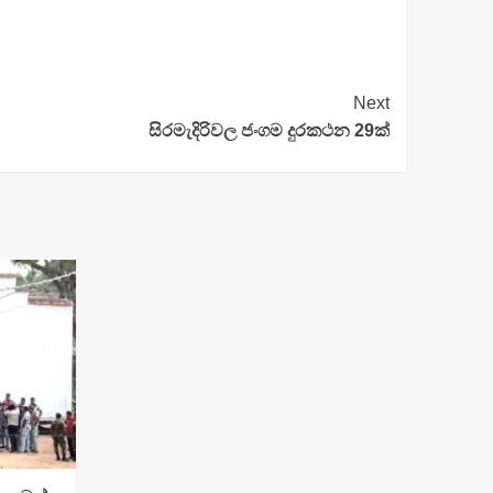
Next
සිරමැදිරිවල ජංගම දුරකථන 29ක්