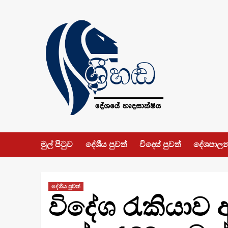
Skip
to
content
මුල් පිටුව
දේශීය පුවත්
විදෙස් පුවත්
දේශපාල
දේශීය පුවත්
විදේශ රැකියාව අ