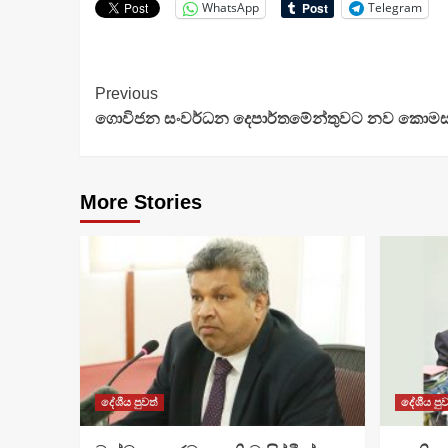
WhatsApp
Telegram
Continue
Previous
ගොවිජන සංවර්ධන දෙපාර්තමේන්තුවට නව කොමසා
Reading
More Stories
දේශීය පුවත්
දේශීය පුව