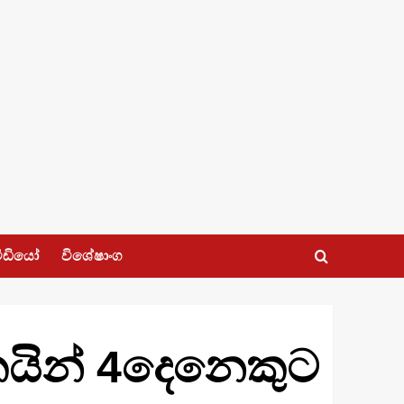
ීඩියෝ
විශේෂාංග
මිකයින් 4දෙනෙකුට