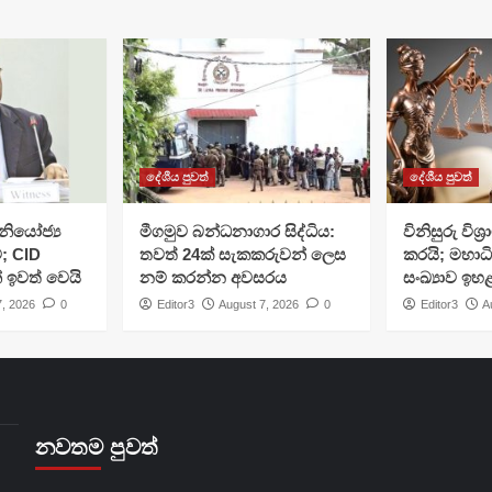
දේශීය පුවත්
දේශීය පුවත්
ියෝජ්‍ය
මීගමුව බන්ධනාගාර සිද්ධිය:
විනිසුරු විශ
; CID
තවත් 24ක් සැකකරුවන් ලෙස
කරයි; මහාධ
් ඉවත් වෙයි
නම් කරන්න අවසරය
සංඛ්‍යාව ඉහ
7, 2026
0
Editor3
August 7, 2026
0
Editor3
A
නවතම පුවත්