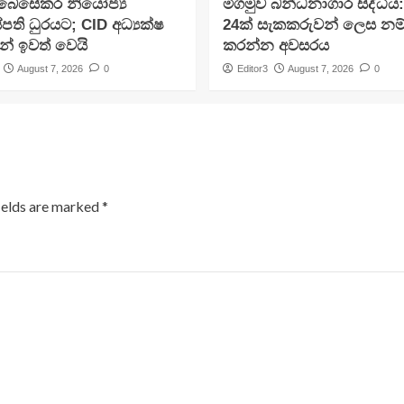
අබේසේකර නියෝජ්‍ය
මීගමුව බන්ධනාගාර සිද්ධිය
පති ධුරයට; CID අධ්‍යක්ෂ
24ක් සැකකරුවන් ලෙස නම
න් ඉවත් වෙයි
කරන්න අවසරය
August 7, 2026
0
Editor3
August 7, 2026
0
ields are marked
*