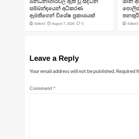
බන්ධනාගාරවල ඇති වූ සිද්ධීන්
ශානි 
සම්බන්ඳයෙන් අධිකරණ
පොලිස්
ඇමතිගෙන් විශේෂ ප්‍රකාශයක්
තනතුරි
Editor3
August 7, 2026
0
Editor3
Leave a Reply
Your email address will not be published.
Required f
Comment
*