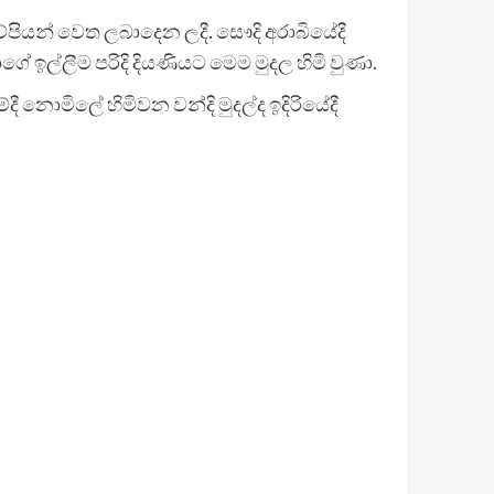
්පියන් වෙත ලබාදෙන ලදී. සෞදි අරාබියේදී
ාගේ ඉල්ලීම පරිදි දියණියට මෙම මුදල හිමි වුණා.
නොමිලේ හිමිවන වන්දි මුදල්ද ඉදිරියේදී