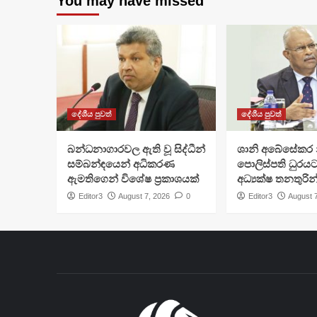
You may have missed
දේශීය පුවත්
දේශීය පුවත්
බන්ධනාගාරවල ඇති වූ සිද්ධීන්
ශානි අබේසේකර න
සම්බන්ඳයෙන් අධිකරණ
පොලිස්පති ධුරයට
ඇමතිගෙන් විශේෂ ප්‍රකාශයක්
අධ්‍යක්ෂ තනතුරින
Editor3
August 7, 2026
0
Editor3
August 