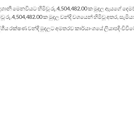
ුශානි මෙනවියට හිමිවූ රු.4,504,482.00 ක මුදල ඇයගේ දෙමව
වූ රු.4,504,482.00 ක මුදල වන්දි වශයෙන් හිමිවූ අතර, සැමිය
 රක්ෂණ වන්දි මුදලට අමතරව කාර්යාංශයේ ලියාපදිංචිවීමේදී 