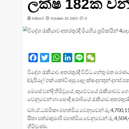
ලක්ෂ 182ක වන්
Editor3
October 10, 2025
0
Facebook
Twitter
WhatsApp
LinkedIn
Line
WeChat
විදේශ රැකියාව අතරතුරදී විවිධ හේතු මත මරණයට
(රුපියල් එක් කෝටි අසූ දෙලක්ෂ දහතුන් දහස් ප
මෙසේ වන්දි හිමිවූයේ, කුවේටයේ රැකියාවට ගොස්
වෙනුවෙන් හා සෞදි අරාබියේ රැකියාව අතරතුරදී 
ඩබ්.ඒ.ධම්මිකා මහත්මිය වෙනුවෙන් රු.4,700,11
සීතා පත්මකුමාරි මහත්මිය වෙනුවෙන් රු.4,504,4
හිමිවුණා.