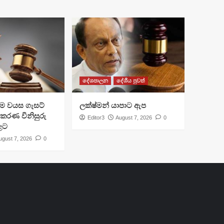
දේශපාලන
දේශීය පුවත්
්‍රාම වයස ගැසට්
ලක්ෂ්මන් යාපාට ඇප
ිකරණ විනිසුරු
Editor3
August 7, 2026
0
ළට
ugust 7, 2026
0