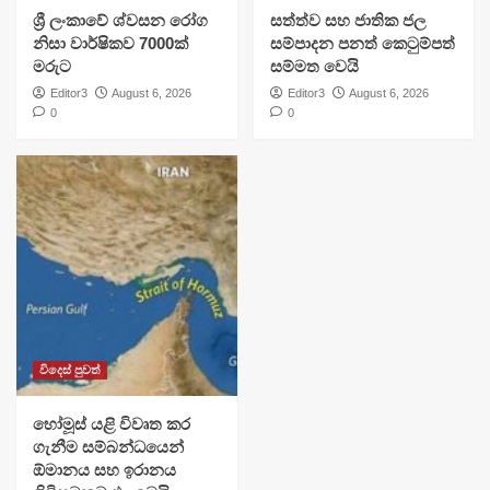
ශ්‍රී ලංකාවේ ශ්වසන රෝග
සත්ත්ව සහ ජාතික ජල
නිසා වාර්ෂිකව 7000ක්
සම්පාදන පනත් කෙටුම්පත්
මරුට
සම්මත වෙයි
Editor3
August 6, 2026
Editor3
August 6, 2026
0
0
විදෙස් පුවත්
හෝමූස් යළි විවෘත කර
ගැනීම සම්බන්ධයෙන්
ඕමානය සහ ඉරානය