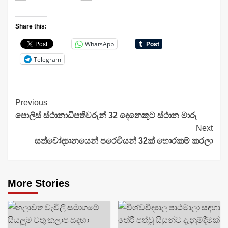
Share this:
WhatsApp
Telegram
Continue
Previous
පොලිස් ස්ථානාධිපතිවරුන් 32 දෙනෙකුට ස්ථාන මාරු
Reading
Next
සත්වෝද්‍යානයෙන් පරෙවියන් 32ක් හොරකම් කරලා
More Stories