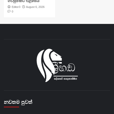
ගිවිසුමකට එළඹෙයි
Editor3
August 6, 2026
0
නවතම පුවත්