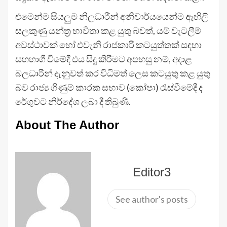
එමෙන්ම සියලුම නිලධාරීන් අනිවාර්යයෙන්ම ඇඟිලි
සලකුණු යන්ත්‍ර භාවිතා කළ යුතු බවත්, යම් වැටලීම්
අවස්ථාවක් හෝ එවැනි රාජකාරි කටයුත්තක් සඳහා
සහභාගී වීමේදී එය සිදු කිරීමට අපහසු නම්, අදාළ
බලධාරීන් දැනුවත් කර විධිමත් ලෙස කටයුතු කළ යුතු
බව‍ රාජ්‍ය ගිණුම් කාරක සභාව (කෝපා) රැස්වීමේදී ද
රේගුවට නිර්දේශ ලබා දී තිබුණි.
About The Author
Editor3
See author's posts