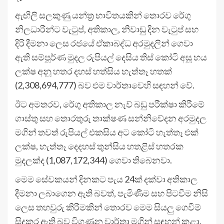
ඇඟිලි සලකුණු යන්ත්‍ර භාවිතයකින් තොරව රේගු
නිලධාරීන්ට වැටුප්, අතිකාල, නිවාඩු දින වැටුප් සහ
දිරි දීමනා ලෙස රජයේ ඒකාබද්ධ අරමුදලින් ගෙවා
ඇති සම්පූර්ණ මුදල රුපියල් දෙසිය තිස් කෝටි අසූ හය
ලක්ෂ අනූ හතර දහස් හත්සිය හැත්තෑ හතක්
(2,308,694,777) බව එම වාර්තාවෙහි සඳහන් වේ.
ඊට අමතරව, රේගු අතිකාල නැව් බඩු පරීක්ෂා කිරීමේ
ගාස්තු සහ තොරතුරු තාක්ෂණ සන්නිවේදන අරමුදල
මගින් තවත් රුපියල් එකසිය අට කෝටි හැත්තෑ එක්
ලක්ෂ, හැත්තෑ දෙදහස් තුන්සිය හතළිස් හතරක
මුදලක්ද (1,087,172,344) ගෙවා තිබෙනවා.
මෙම සේවකයන් දිනකට පැය 24ක් දක්වා අතිකාල
දීමනා ලබාගෙන ඇති බවත්, පැමිණීම සහ පිටවීම නිසි
ලෙස තහවුරු කිරීමකින් තොරව මෙම සියලු ගෙවීම්
සිදුකර ඇති බව විගණන වාර්තා මගින් සඳහන් කළා.