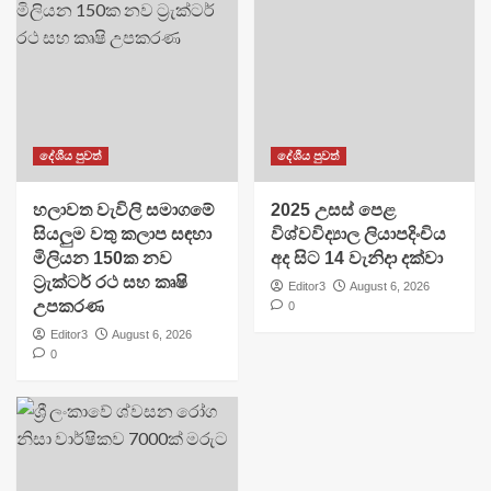
දේශීය පුවත්
දේශීය පුවත්
හලාවත වැවිලි සමාගමේ
​2025 උසස් පෙළ
සියලුම වතු කලාප සඳහා
විශ්වවිද්‍යාල ලියාපදිංචිය
මිලියන 150ක නව
අද සිට 14 වැනිදා දක්වා
ට්‍රැක්ටර් රථ සහ කෘෂි
Editor3
August 6, 2026
උපකරණ
0
Editor3
August 6, 2026
0