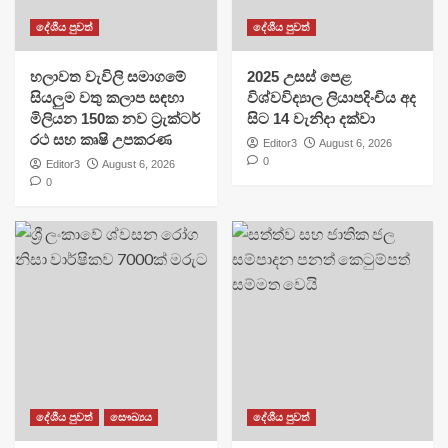
දේශීය පුවත්
දේශීය පුවත්
හලාවත වැවිලි සමාගමේ
​2025 උසස් පෙළ
සියලුම වතු කලාප සඳහා
විශ්වවිද්‍යාල ලියාපදිංචිය අද
මිලියන 150ක නව ට්‍රැක්ටර්
සිට 14 වැනිදා දක්වා
රථ සහ කෘෂි උපකරණ
Editor3
August 6, 2026
0
Editor3
August 6, 2026
0
දේශීය පුවත්
සෞඛ්‍යය
දේශීය පුවත්