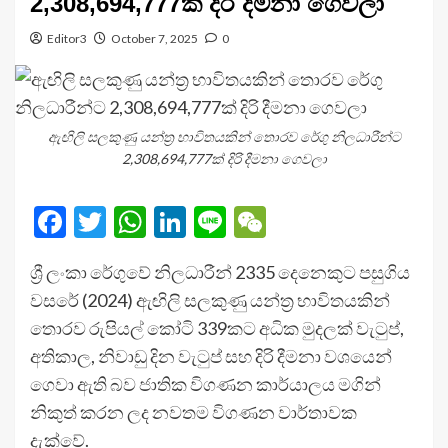
2,308,694,777ක් දිරි දීමනා ගෙවලා
Editor3
October 7, 2025
0
ඇඟිලි සලකුණු යන්ත්‍ර භාවිතයකින් තොරව රේගු නිලධාරීන්ට
2,308,694,777ක් දිරි දීමනා ගෙවලා
Facebook
Twitter
WhatsApp
LinkedIn
Line
WeChat
ශ්‍රී ලංකා රේගුවේ නිලධාරීන් 2335 දෙනෙකුට පසුගිය
වසරේ (2024) ඇඟිලි සලකුණු යන්ත්‍ර භාවිතයකින්
තොරව රුපියල් කෝටි 339කට අධික මුදලක් වැටුප්,
අතිකාල, නිවාඩු දින වැටුප් සහ දිරි දීමනා වශයෙන්
ගෙවා ඇති බව ජාතික විගණන කාර්යාලය මගින්
නිකුත් කරන ලද නවතම විගණන වාර්තාවක
දැක්වේ.