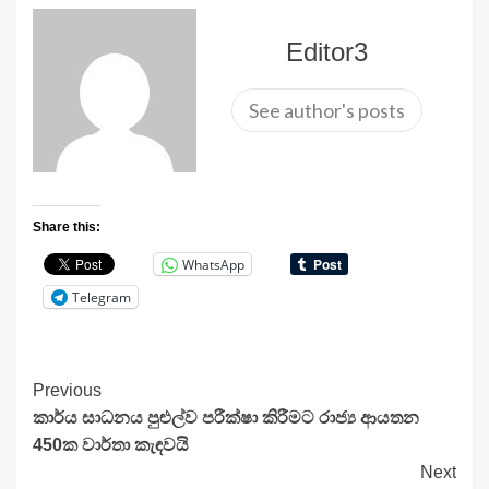
Editor3
See author's posts
Share this:
WhatsApp
Telegram
Continue
Previous
කාර්ය සාධනය පුළුල්ව පරීක්ෂා කිරීමට රාජ්‍ය ආයතන
Reading
450ක වාර්තා කැඳවයි
Next