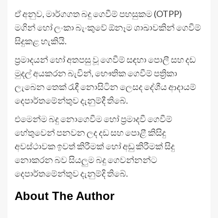
ඒ අනුව, මාර්ගගත බදු ගෙවීම් පහසුකම (OTPP)
මගින් හෝ ලංකා බැංකුවේ ඕනෑම ශාඛාවකින් ගෙවීම්
සිදුකළ හැකියි.
ප්‍රමාදයන් හෝ අතපසු වූ ගෙවීම් සඳහා පොලී සහ දඩ
මුදල් අයකරන බැවින්, භෞතික ගෙවීම් පත්‍රිකා
ලැබෙන තෙක් රැඳී නොසිටින ලෙසද දේශීය ආදායම්
දෙපාර්තමේන්තුව දැනුම්දී තිබේ.
එමෙන්ම බදු නොගෙවීම හෝ ප්‍රමාදවී ගෙවීම්
හේතුවෙන් පනවන ලද දඩ සහ පොළී කිසිදු
අවස්ථාවක ඉවත් කිරීමක් හෝ අඩු කිරීමක් සිදු
නොකරන බව සියලුම බදු ගෙවන්නන්ට
දෙපාර්තමේන්තුව දැනුම්දි තිබේ.
About The Author