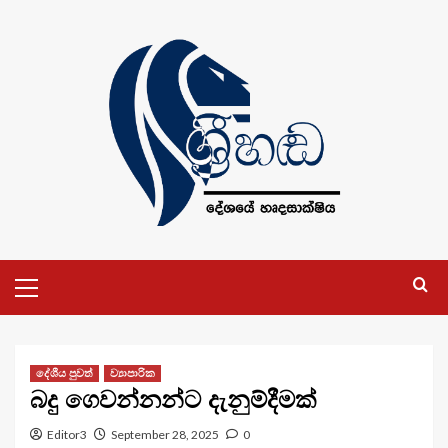
Skip
to
content
Primary
Menu
දේශීය පුවත්
ව්‍යාපාරික
බදු ගෙවන්නන්ට දැනුම්දීමක්
Editor3
September 28, 2025
0