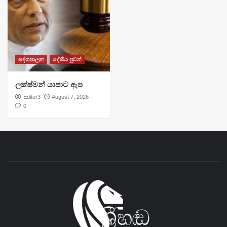
දේශපාලන
දේශීය පුවත්
ලක්ෂ්මන් යාපාට ඇප
Editor3
August 7, 2026
0