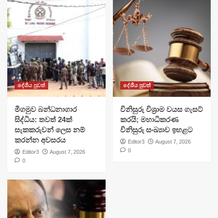
දේශීය පුවත්
දේශීය පුවත්
මීගමුව බන්ධනාගාර
විනිසුරු විශ්‍රාම වයස ගැසට්
සිද්ධිය: තවත් 24ක්
කරයි; මහාධිකරණ
සැකකරුවන් ලෙස නම්
විනිසුරු සංඛ්‍යාව ඉහළට
කරන්න අවසරය
Editor3
August 7, 2026
0
Editor3
August 7, 2026
0