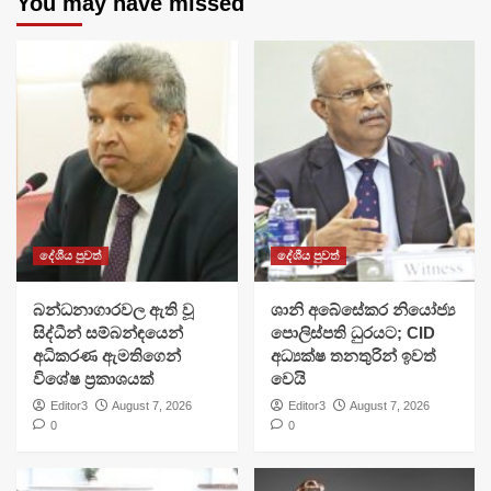
You may have missed
දේශීය පුවත්
දේශීය පුවත්
බන්ධනාගාරවල ඇති වූ
ශානි අබේසේකර නියෝජ්‍ය
සිද්ධීන් සම්බන්ඳයෙන්
පොලිස්පති ධුරයට; CID
අධිකරණ ඇමතිගෙන්
අධ්‍යක්ෂ තනතුරින් ඉවත්
විශේෂ ප්‍රකාශයක්
වෙයි
Editor3
August 7, 2026
Editor3
August 7, 2026
0
0