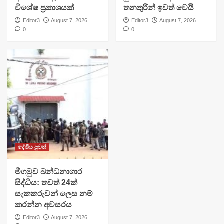
විශේෂ ප්‍රකාශයක්
තනතුරින් ඉවත් වෙයි
Editor3
August 7, 2026
Editor3
August 7, 2026
0
0
දේශීය පුවත්
මීගමුව බන්ධනාගාර
සිද්ධිය: තවත් 24ක්
සැකකරුවන් ලෙස නම්
කරන්න අවසරය
Editor3
August 7, 2026