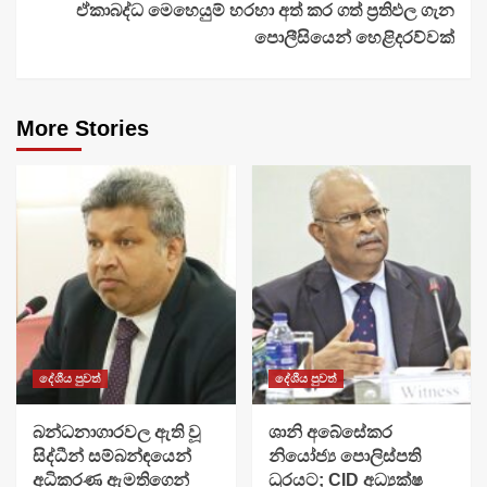
ඒකාබද්ධ මෙහෙයුම් හරහා අත් කර ගත් ප්‍රතිඵල ගැන
පොලීසියෙන් හෙළිදරව්වක්
More Stories
දේශීය පුවත්
දේශීය පුවත්
බන්ධනාගාරවල ඇති වූ
ශානි අබේසේකර
සිද්ධීන් සම්බන්ඳයෙන්
නියෝජ්‍ය පොලිස්පති
අධිකරණ ඇමතිගෙන්
ධුරයට; CID අධ්‍යක්ෂ