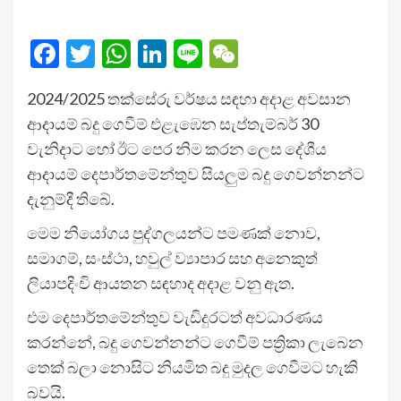
Facebook
Twitter
WhatsApp
LinkedIn
Line
WeChat
2024/2025 තක්සේරු වර්ෂය සඳහා අදාළ අවසාන
ආදායම් බදු ගෙවීම් එළැඹෙන සැප්තැම්බර් 30
වැනිදාට හෝ ඊට පෙර නිම කරන ලෙස දේශීය
ආදායම් දෙපාර්තමේන්තුව සියලුම බදු ගෙවන්නන්ට
දැනුම්දී තිබේ.
මෙම නියෝගය පුද්ගලයන්ට පමණක් නොව,
සමාගම්, සංස්ථා, හවුල් ව්‍යාපාර සහ අනෙකුත්
ලියාපදිංචි ආයතන සඳහාද අදාළ වනු ඇත.
එම දෙපාර්තමේන්තුව වැඩිදුරටත් අවධාරණය
කරන්නේ, බදු ගෙවන්නන්ට ගෙවීම් පත්‍රිකා ලැබෙන
තෙක් බලා නොසිට නියමිත බදු මුදල ගෙවීමට හැකි
බවයි.