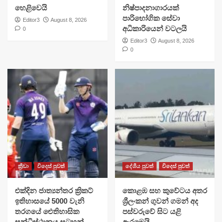
හෙළිවෙයි
නිෂ්පාදනාගාරයක්
පාරිභෝගික සේවා
Editor3
August 8, 2026
අධිකාරියෙන් වටලයි
0
Editor3
August 8, 2026
0
ක්‍රීඩා
විදෙස් පුවත්
දේශීය පුවත්
විදෙස් පුවත්
එක්දින ජාත්‍යන්තර ක්‍රිකට්
​කොළඹ සහ කුවේටය අතර
ඉතිහාසයේ 5000 වැනි
ශ්‍රීලංකන් ගුවන් ගමන් අද
තරගයේ ඓතිහාසික
පස්වරුවේ සිට යළි
සන්ධිස්ථානය සටහන්
ඇරඹෙයි