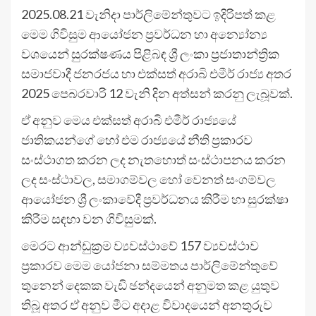
2025.08.21 වැනිදා පාර්ලිමේන්තුවට ඉදිරිපත් කළ
මෙම ගිවිසුම ආයෝජන ප්‍රවර්ධන හා අන්‍යෝන්‍ය
වශයෙන් සුරක්ෂණය පිළිබඳ ශ්‍රී ලංකා ප්‍රජාතාන්ත්‍රික
සමාජවාදී ජනරජය හා එක්සත් අරාබි එමීර් රාජ්‍ය අතර
2025 පෙබරවාරි 12 වැනි දින අත්සන් කරනු ලැබූවක්.
ඒ අනුව මෙය එක්සත් අරාබි එමීර් රාජ්‍යයේ
ජාතිකයන්ගේ හෝ එම රාජ්‍යයේ නීති ප්‍රකාරව
සංස්ථාගත කරන ලද නැතහොත් සංස්ථාපනය කරන
ලද සංස්ථාවල, සමාගම්වල හෝ වෙනත් සංගම්වල
ආයෝජන ශ්‍රී ලංකාවේදී ප්‍රවර්ධනය කිරීම හා සුරක්ෂා
කිරීම සඳහා වන ගිවිසුමක්.
මෙරට ආන්ඩුක්‍රම ව්‍යවස්ථාවේ 157 ව්‍යවස්ථාව
ප්‍රකාරව මෙම යෝජනා සම්මතය පාර්ලිමේන්තුවේ
තුනෙන් දෙකක වැඩි ඡන්දයෙන් අනුමත කළ යුතුව
තිබූ අතර ඒ අනුව මීට අදාළ විවාදයෙන් අනතුරුව