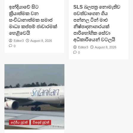
​ඉන්දියාවේ සිට
SLS බලපත්‍ර නොමැතිව
ක්‍රියාත්මක වන
පවත්වාගෙන ගිය
සංවිධානාත්මක සමාජ
පන්නල ටින් මාළු
මාධ්‍ය කප්පම් ජාවාරමක්
නිෂ්පාදනාගාරයක්
හෙළිවෙයි
පාරිභෝගික සේවා
අධිකාරියෙන් වටලයි
Editor3
August 8, 2026
0
Editor3
August 8, 2026
0
දේශීය පුවත්
විදෙස් පුවත්