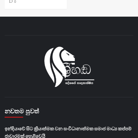
0
නවතම පුවත්
​ඉන්දියාවේ සිට ක්‍රියාත්මක වන සංවිධානාත්මක සමාජ මාධ්‍ය කප්පම්
ජාවාරමක් හෙළිවෙයි