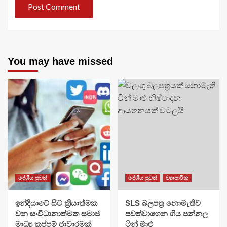
You may have missed
දේශීය පුවත්
දේශීය පුවත්
ව්‍යාපාරික
​ඉන්දියාවේ සිට ක්‍රියාත්මක
SLS බලපත්‍ර නොමැතිව
වන සංවිධානාත්මක සමාජ
පවත්වාගෙන ගිය පන්නල
මාධ්‍ය කප්පම් ජාවාරමක්
ටින් මාළු