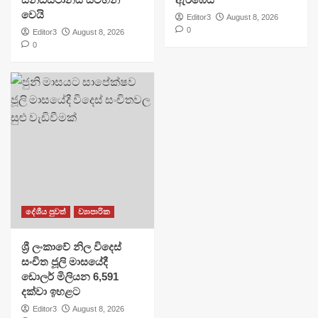
වෙයි
Editor3
August 8, 2026
0
Editor3
August 8, 2026
0
දේශීය පුවත්
ව්‍යාපාරික
ශ්‍රී ලංකාවේ නිල විදෙස්
සංචිත ජූලි මාසයේදී
ඩොලර් මිලියන 6,591
දක්වා ඉහළට
Editor3
August 8, 2026