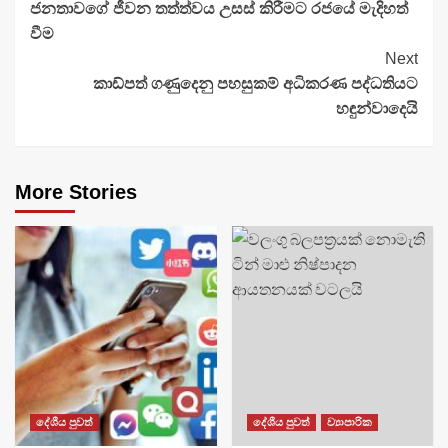
ජනතාවගේ ජීවන තත්ත්වය උසස් කිරීමට රජයේ මැදිහත්
Reading
වීම
Next
කාඩ්පත් ගණුදෙනු පහසුකම් අධිකරණ පද්ධතියට
හඳුන්වාදෙයි
More Stories
දේශීය පුවත්
දේශීය පුවත්
ව්‍යාපාරික