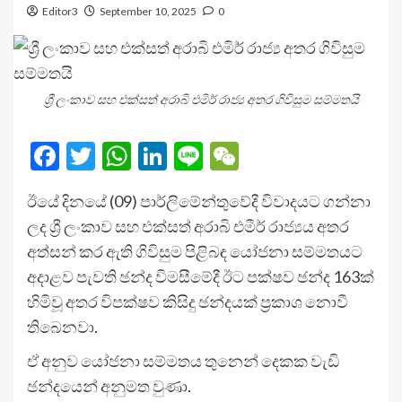
Editor3
September 10, 2025
0
ශ්‍රී ලංකාව සහ එක්සත් අරාබි එමිර් රාජ්‍ය අතර ගිවිසුම සම්මතයි
Facebook
Twitter
WhatsApp
LinkedIn
Line
WeChat
ඊයේ දිනයේ (09) පාර්ලිමේන්තුවේදී විවාදයට ගන්නා
ලද ශ්‍රී ලංකාව සහ එක්සත් අරාබි එමීර් රාජ්‍යය අතර
අත්සන් කර ඇති ගිවිසුම පිළිබඳ යෝජනා සම්මතයට
අදාළව පැවති ඡන්ද විමසීමේදී ඊට පක්ෂව ඡන්ද 163ක්
හිමිවූ අතර විපක්ෂව කිසිදු ඡන්දයක් ප්‍රකාශ නොවී
තිබෙනවා.
ඒ අනුව යෝජනා සම්මතය තුනෙන් දෙකක වැඩි
ඡන්දයෙන් අනුමත වුණා.