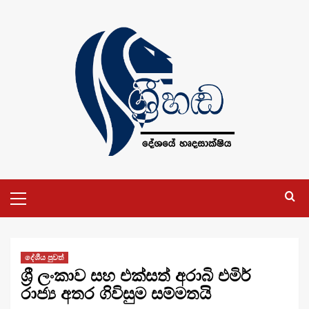
Skip
to
content
Primary
Menu
දේශීය පුවත්
ශ්‍රී ලංකාව සහ එක්සත් අරාබි එමිර්
රාජ්‍ය අතර ගිවිසුම සම්මතයි