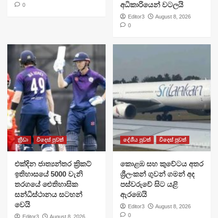
අධිකාරියෙන් වටලයි
0
Editor3
August 8, 2026
0
ක්‍රීඩා
විදෙස් පුවත්
දේශීය පුවත්
විදෙස් පුවත්
එක්දින ජාත්‍යන්තර ක්‍රිකට්
​කොළඹ සහ කුවේටය අතර
ඉතිහාසයේ 5000 වැනි
ශ්‍රීලංකන් ගුවන් ගමන් අද
තරගයේ ඓතිහාසික
පස්වරුවේ සිට යළි
සන්ධිස්ථානය සටහන්
ඇරඹෙයි
වෙයි
Editor3
August 8, 2026
0
Editor3
August 8, 2026