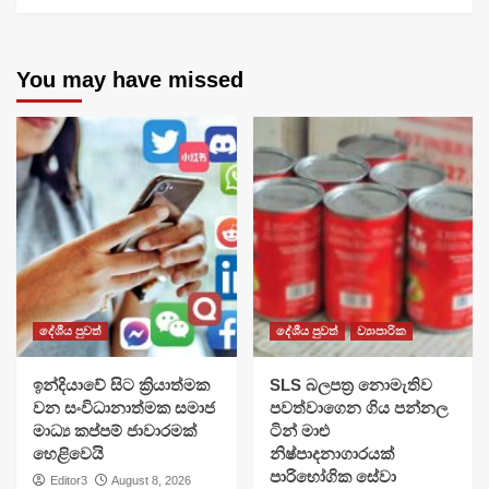
You may have missed
දේශීය පුවත්
දේශීය පුවත්
ව්‍යාපාරික
​ඉන්දියාවේ සිට ක්‍රියාත්මක
SLS බලපත්‍ර නොමැතිව
වන සංවිධානාත්මක සමාජ
පවත්වාගෙන ගිය පන්නල
මාධ්‍ය කප්පම් ජාවාරමක්
ටින් මාළු
හෙළිවෙයි
නිෂ්පාදනාගාරයක්
පාරිභෝගික සේවා
Editor3
August 8, 2026