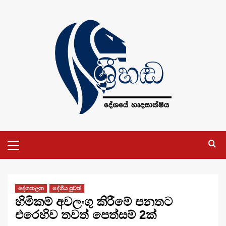
Skip
to
content
Primary
Menu
දේශපාලන
දේශීය පුවත්
හිමිකම් අවලංගු කිරීමේ පනතට
එරෙහිව තවත් පෙත්සම් 2ක්