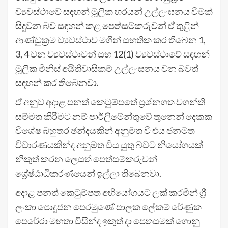
ව්‍යවස්ථාවේ සඳහන් මූලික හරයන් උල්ලංඝනය වීමක්
සිදුවන බව සඳහන් කළ පෙත්සම්කරුවන් ඒ තුළින්
ආණ්ඩුක්‍රම ව්‍යවස්ථාව මගින් සහතික කර තිබෙන 1,
3, 4 වන ව්‍යවස්ථාවන් සහ 12(1) ව්‍යවස්ථාවේ සඳහන්
මූලික මිනිස් අයිතිවාසිකම් උල්ලංඝනය වන බවත්
සඳහන් කර තිබෙනවා.
ඒ අනුව අදාළ පනත් කෙටුම්පතේ ප්‍රශ්නගත වගන්ති
සම්මත කිරීමට නම් පාර්ලිමේන්තුවේ තුනෙන් දෙකක
විශේෂ බහුතර ඡන්දයකින් අනුමත වී එය ජනමත
විචාරණයකින්ද අනුමත විය යුතු බවට නියෝගයක්
නිකුත් කරන ලෙසත් පෙත්සම්කරුවන්
ශ්‍රේෂ්ඨාධිකරණයෙන් ඉල්ලා තිබෙනවා.
අදාළ පනත් කෙටුම්පත අභියෝගයට ලක් කරමින් ශ්‍රී
ලංකා පොදුජන පෙරමුණේ පාලක ලේකම් රේණුක
පෙරේරා මහතා විසින්ද ඉකුත් දා පෙතසමක් ගොනු