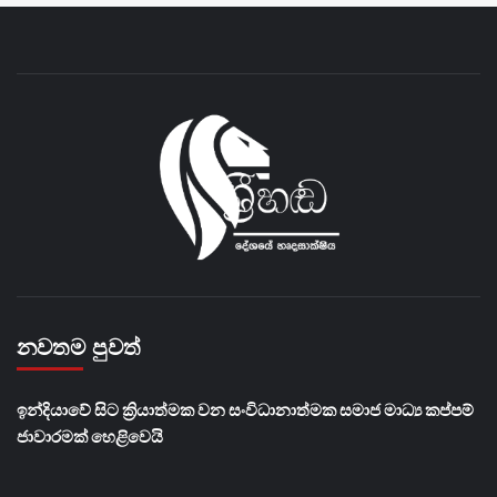
නවතම පුවත්
​ඉන්දියාවේ සිට ක්‍රියාත්මක වන සංවිධානාත්මක සමාජ මාධ්‍ය කප්පම්
ජාවාරමක් හෙළිවෙයි