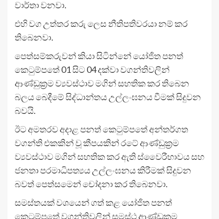
වාර්තා වනවා.
එහි වග උත්තර කරු ලෙස නීතිපතිවරයා නම් කර
තිබෙනවා.
පෙත්සම්කරුවන් කියා සිටින්නේ යෝජිත පනත්
කෙටුම්පතේ 01 සිට 04 දක්වා වගන්තිවලින්
ආණ්ඩුක්‍රම ව්‍යවස්ථාව මගින් සහතික කර තිබෙන
බලය බෙදීමේ සිද්ධාන්තය උල්ලංඝනය වීමක් සිදුවන
බවයි.
ඊට අමතරව අදාළ පනත් කෙටුම්පතේ අන්තර්ගත
වගන්ති එකකින් වූ කීපයකින් රටේ ආණ්ඩුක්‍රම
ව්‍යවස්ථාව මගින් සහතික කර ඇති ස්වෛරීභාවය සහ
ජනතා පරමාධිපත්‍යය උල්ලංඝනය කිරීමක් සිදුවන
බවත් පෙත්සමෙන් චෝදනා කර තිබෙනවා.
සමස්තයක් වශයෙන් ගත් කළ යෝජිත පනත්
කෙටුම්පතේ වගන්තිවලින් සමස්ථ ආණ්ඩුක්‍රම