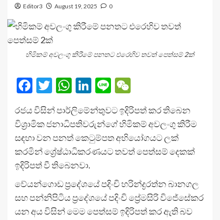
Editor3
August 19, 2025
0
හිමිකම් අවලංගු කිරීමේ පනතට එරෙහිව තවත් පෙත්සම් 2ක්
Facebook
Twitter
WhatsApp
LinkedIn
Line
WeChat
රජය විසින් පාර්ලිමේන්තුවට ඉදිරිපත් කර තිබෙන
විශ්‍රාමික ජනාධිපතිවරුන්ගේ හිමිකම් අවලංගු කිරීම
සඳහා වන පනත් කෙටුම්පත අභියෝගයට ලක්
කරමින් ශ්‍රේෂ්ඨාධිකරණයට තවත් පෙත්සම් දෙකක්
ඉදිරිපත් වී තිබෙනවා.
වේයන්ගොඩ ප්‍රදේශයේ පදිංචි හරින්ද්‍රරත්න බානගල
සහ පන්නිපිටිය ප්‍රදේශයේ පදිංචි ප්‍රේමසිරි විජේසේකර
යන අය විසින් මෙම පෙත්සම් ඉදිරිපත් කර ඇති බව