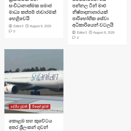
සංවිධානාත්මක සමාජ
පන්නල ටින් මාළු
මාධ්‍ය කප්පම් ජාවාරමක්
නිෂ්පාදනාගාරයක්
හෙළිවෙයි
පාරිභෝගික සේවා
අධිකාරියෙන් වටලයි
Editor3
August 8, 2026
0
Editor3
August 8, 2026
0
දේශීය පුවත්
විදෙස් පුවත්
​කොළඹ සහ කුවේටය
අතර ශ්‍රීලංකන් ගුවන්