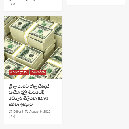
0
දේශීය පුවත්
ව්‍යාපාරික
ශ්‍රී ලංකාවේ නිල විදෙස්
සංචිත ජූලි මාසයේදී
ඩොලර් මිලියන 6,591
දක්වා ඉහළට
Editor3
August 8, 2026
0