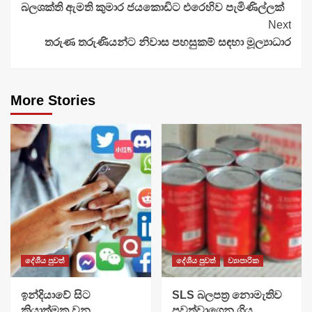
බලශක්ති ඇමති කුමාර ජයකොඩිට එරෙහිව පැමිණිල්ලක්
Reading
Next
තරුණ තරුණියන්ට නිවාස පහසුකම් සඳහා මූල්‍යාධාර
More Stories
දේශීය පුවත්
දේශීය පුවත්
ව්‍යාපාරික
​ඉන්දියාවේ සිට
SLS බලපත්‍ර නොමැතිව
ක්‍රියාත්මක වන
පවත්වාගෙන ගිය