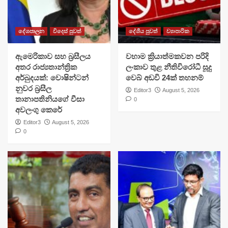
දේශපාලන
විදෙස් පුවත්
දේශීය පුවත්
ව්‍යාපාරික
ඇමෙරිකාව සහ බ්‍රසීලය
වහාම ක්‍රියාත්මකවන පරිදි
අතර රාජ්‍යතාන්ත්‍රික
ලංකාව තුළ නීතිවිරෝධී සූදු
අර්බුදයක්: වොෂින්ටන්
වෙබ් අඩවි 24ක් තහනම්
නුවර බ්‍රසීල
Editor3
August 5, 2026
තානාපතිනියගේ වීසා
0
අවලංගු කෙරේ
Editor3
August 5, 2026
0