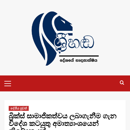
Skip
to
content
Primary
Menu
දේශීය පුවත්
බ්‍රික්ස් සාමාජිකත්වය ලබාගැනීම ගැන
විදේශ කටයුතු අමාත්‍යාංශයෙන්