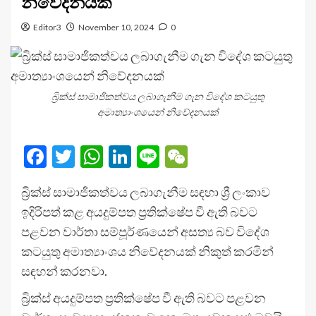
නිවේදනයක්
Editor3
November 10, 2024
0
බ්‍රික්ස් සාමාජිකත්වය ලබාගැනීම ගැන විදේශ කටයුතු
අමාත්‍යාංශයෙන් නිවේදනයක්
Facebook
Twitter
WhatsApp
LinkedIn
Line
WeChat
බ්‍රික්ස් සාමාජිකත්වය ලබාගැනීම සඳහා ශ්‍රී ලංකාව
ඉදිරිපත් කළ අයදුම්පත ප්‍රතික්ෂේප වී ඇති බවට
පළවන වාර්තා සම්පූර්ණයෙන් අසත්‍ය බව විදේශ
කටයුතු අමාත්‍යාංශය නිවේදනයක් නිකුත් කරමින්
සඳහන් කරනවා.
බ්‍රික්ස් අයදුම්පත ප්‍රතික්ෂේප වී ඇති බවට පළවන