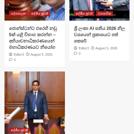
දේශපාලන
දේශීය පුවත්
දේශීය පුවත්
ව්‍යාපාරික
ජොන්ස්ටන්ට එරෙහි නඩු
ශ්‍රී ලංකා AI සතිය 2026 නිල
5ක් යළි විභාග කරන්න –
වශයෙන් ප්‍රකාශයට පත්
අභියාචනාධිකරණයෙන්
කෙරේ
මහාධිකරණයට නියෝග
Editor3
August 5, 2026
0
Editor3
August 5, 2026
0
දේශීය පුවත්