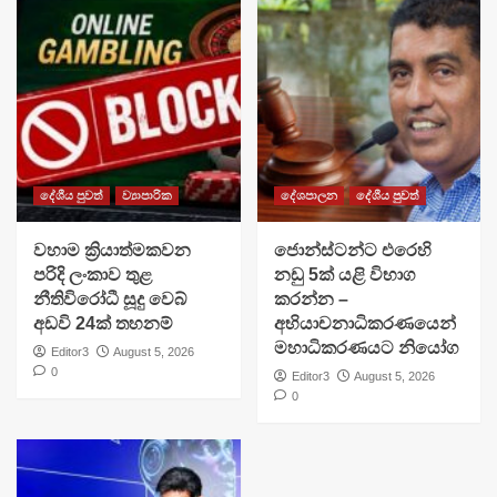
දේශීය පුවත්
ව්‍යාපාරික
දේශපාලන
දේශීය පුවත්
වහාම ක්‍රියාත්මකවන
ජොන්ස්ටන්ට එරෙහි
පරිදි ලංකාව තුළ
නඩු 5ක් යළි විභාග
නීතිවිරෝධී සූදු වෙබ්
කරන්න –
අඩවි 24ක් තහනම්
අභියාචනාධිකරණයෙන්
මහාධිකරණයට නියෝග
Editor3
August 5, 2026
0
Editor3
August 5, 2026
0