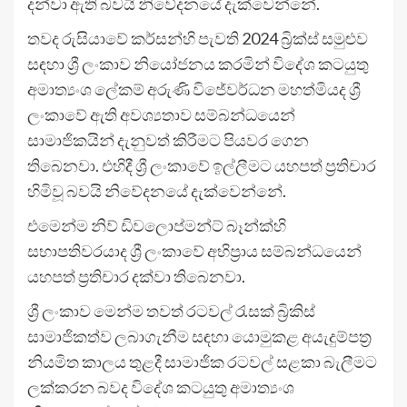
දන්වා ඇති බවයි නිවේදනයේ දැක්වෙන්නේ.
තවද රුසියාවේ කර්සන්හි පැවති 2024 බ්‍රික්ස් සමුළුව
සඳහා ශ්‍රී ලංකාව නියෝජනය කරමින් විදේශ කටයුතු
අමාත්‍යංශ ලේකම් අරුණි විජේවර්ධන මහත්මියද ශ්‍රී
ලංකාවේ ඇති අවශ්‍යතාව සම්බන්ධයෙන්
සාමාජිකයින් දැනුවත් කිරීමට පියවර ගෙන
තිබෙනවා. එහිදී ශ්‍රී ලංකාවේ ඉල්ලීමට යහපත් ප්‍රතිචාර
හිමිවූ බවයි නිවේදනයේ දැක්වෙන්නේ.
එමෙන්ම නිව් ඩිවලොප්මන්ට් බෑන්ක්හි
සභාපතිවරයාද ශ්‍රී ලංකාවේ අභිප්‍රාය සම්බන්ධයෙන්
යහපත් ප්‍රතිචාර දක්වා තිබෙනවා.
ශ්‍රී ලංකාව මෙන්ම තවත් රටවල් රැසක් බ්‍රිකිස්
සාමාජිකත්ව ලබාගැනීම සඳහා යොමුකළ අයැදුම්පත්‍ර
නියමිත කාලය තුළදී සාමාජික රටවල් සළකා බැලීමට
ලක්කරන බවද විදේශ කටයුතු අමාත්‍යංශ