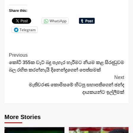
Share this:
WhatsApp
Telegram
Continue
Previous
කෝටි 355ක වැට් බදු පැහැර හැරීමට නියම කළ සිරදඬු­වම
Reading
බල රහිත කර­න්නැයි දිනෙන්ද්‍රගෙන් පෙත්ස­මක්
Next
මැතිවරණ කොමිසමේ හිටපු සභාපතිගෙන් ඡන්ද
දායකයන්ට ඉල්ලීමක්
More Stories