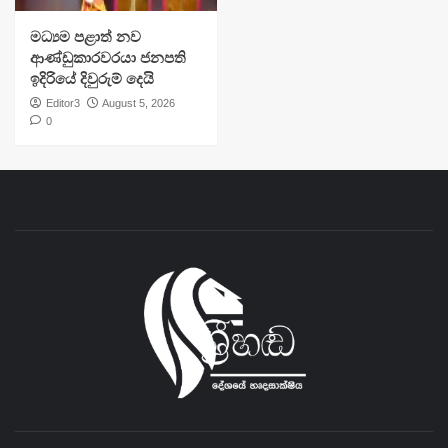
මධ්‍යම පළාත් නව
ආණ්ඩුකාරවරයා ජනපති
ඉදිරියේ දිවුරුම් දෙයි
Editor3
August 5, 2026
0