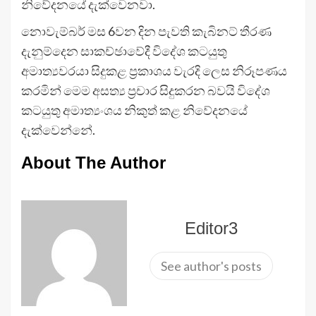
නිවේදනයේ දැක්වෙනවා.
නොවැම්බර් මස 6වන දින පැවති කැබිනට් තීරණ
දැනුම්දෙන සාකච්ඡාවේදී විදේශ කටයුතු
අමාත්‍යවරයා සිදුකළ ප්‍රකාශය වැරදි ලෙස නිරූපණය
කරමින් මෙම අසත්‍ය ප්‍රචාර සිදුකරන බවයි විදේශ
කටයුතු අමාත්‍යංශය නිකුත් කළ නිවේදනයේ
දැක්වෙන්නේ.
About The Author
Editor3
See author's posts