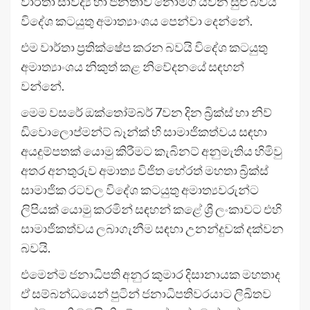
වාර්තා සාවද්‍ය හා ජනතාව නොමග යවන සුළු බවයි
විදේශ කටයුතු අමාත්‍යාංශය පෙන්වා දෙන්නේ.
එම වාර්තා ප්‍රතික්ෂේප කරන බවයි විදේශ කටයුතු
අමාත්‍යාංශය නිකුත් කළ නිවේදනයේ සඳහන්
වන්නේ.
මෙම වසරේ ඔක්තෝම්බර් 7වන දින බ්‍රික්ස් හා නිව්
ඩිවොලොප්මන්ට් බෑන්ක් හි සාමාජිකත්වය සඳහා
අයදුම්පතක් යොමු කිරීමට කැබිනට් අනුමැතිය හිමිවු
අතර අනතුරුව අමාත්‍ය විජිත හේරත් මහතා බ්‍රික්ස්
සාමාජික රටවල විදේශ කටයුතු අමාත්‍යවරුන්ට
ලිපියක් යොමු කරමින් සඳහන් කළේ ශ්‍රී ලංකාවට එහි
සාමාජිකත්වය ලබාගැනීම සඳහා උනන්දුවක් දක්වන
බවයි.
එමෙන්ම ජනාධිපති අනුර කුමාර දිසානායක මහතාද
ඒ සම්බන්ධයෙන් පුටින් ජනාධිපතිවරයාට ලිඛිතව