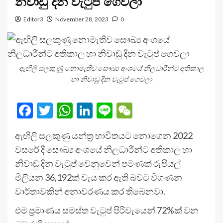
නිවාඩු දින වැටුප් ගෙවලා
Editor3
November 28, 2023
0
ඇඟිලි සලකුණු නොමැතිව සෞඛ්‍ය අංශයේ නිලධාරීන්ට අතිකාල
හා නිවාඩු දින වැටුප් ගෙවලා
Facebook
Twitter
WhatsApp
LinkedIn
Line
WeChat
ඇඟිලි සලකුණු යන්ත්‍ර භාවිතයට නොගෙන 2022
වසරේ දී සෞඛ්‍ය අංශයේ නිලධාරීන්ට අතිකාල හා
නිවාඩු දින වැටුප් වෙනුවෙන් පමණක් රුපියල්
මිලියන 36,192ක් වැය කර ඇති බවට විගණන
වාර්තාවකින් අනාවරණය කර තිබෙනවා.
එම ප්‍රමාණය සමස්ත වැටුප් පිරිවැයෙන් 72%ක් වන