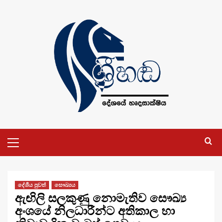
Skip
to
content
Primary
Menu
දේශීය පුවත්
සෞඛ්‍යය
ඇඟිලි සලකුණු නොමැතිව සෞඛ්‍ය
අංශයේ නිලධාරීන්ට අතිකාල හා