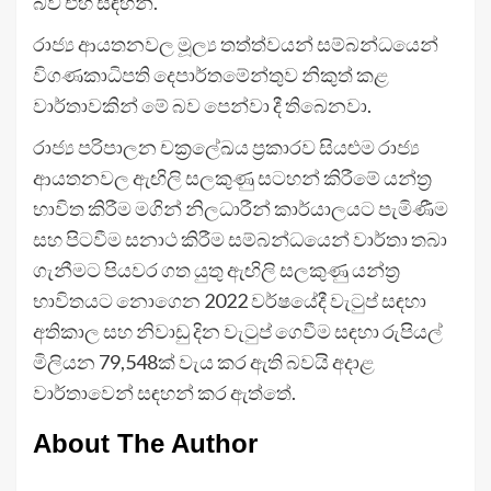
බව එහි සඳහන්.
රාජ්‍ය ආයතනවල මූල්‍ය තත්ත්වයන් සම්බන්ධයෙන්
විගණකාධිපති දෙපාර්තමේන්තුව නිකුත් කළ
වාර්තාවකින් මේ බව පෙන්වා දී තිබෙනවා.
රාජ්‍ය පරිපාලන චක්‍රලේඛය ප්‍රකාරව සියළුම රාජ්‍ය
ආයතනවල ඇඟිලි සලකුණු සටහන් කිරීමේ යන්ත්‍ර
භාවිත කිරීම මගින් නිලධාරීන් කාර්යාලයට පැමිණීම
සහ පිටවීම සනාථ කිරීම සම්බන්ධයෙන් වාර්තා තබා
ගැනීමට පියවර ගත යුතු ඇඟිලි සලකුණු යන්ත්‍ර
භාවිතයට නොගෙන 2022 වර්ෂයේදී වැටුප් සඳහා
අතිකාල සහ නිවාඩු දින වැටුප් ගෙවීම සඳහා රුපියල්
මිලියන 79,548ක් වැය කර ඇති බවයි අදාළ
වාර්තාවෙන් සඳහන් කර ඇත්තේ.
About The Author