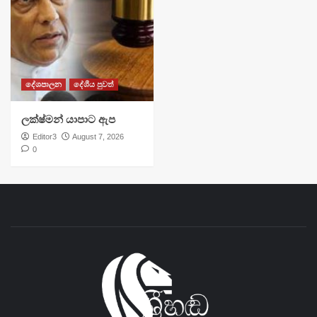
දේශපාලන
දේශීය පුවත්
ලක්ෂ්මන් යාපාට ඇප
Editor3
August 7, 2026
0