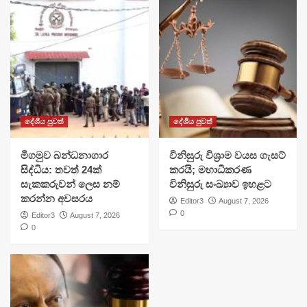
දේශීය පුවත්
දේශීය පුවත්
මීගමුව බන්ධනාගාර
විනිසුරු විශ්‍රාම වයස ගැසට්
සිද්ධිය: තවත් 24ක්
කරයි; මහාධිකරණ
සැකකරුවන් ලෙස නම්
විනිසුරු සංඛ්‍යාව ඉහළට
කරන්න අවසරය
Editor3
August 7, 2026
0
Editor3
August 7, 2026
0