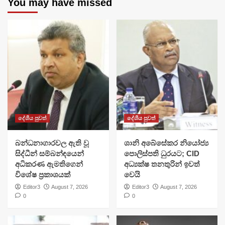
You may have missed
දේශීය පුවත්
දේශීය පුවත්
බන්ධනාගාරවල ඇති වූ
ශානි අබේසේකර නියෝජ්‍ය
සිද්ධීන් සම්බන්ඳයෙන්
පොලිස්පති ධුරයට; CID
අධිකරණ ඇමතිගෙන්
අධ්‍යක්ෂ තනතුරින් ඉවත්
විශේෂ ප්‍රකාශයක්
වෙයි
Editor3
August 7, 2026
Editor3
August 7, 2026
0
0