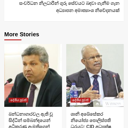
සංවර්ධන නිලධාරීන් ගුරු සේවයට බඳවා ගැනීම ගැන
අධ්‍යාපන අමාත්‍යාංශ නිවේදනයක්
More Stories
දේශීය පුවත්
දේශීය පුවත්
බන්ධනාගාරවල ඇති වූ
ශානි අබේසේකර
සිද්ධීන් සම්බන්ඳයෙන්
නියෝජ්‍ය පොලිස්පති
අධිකරණ ඇමතිගෙන්
ධුරයට; CID අධ්‍යක්ෂ