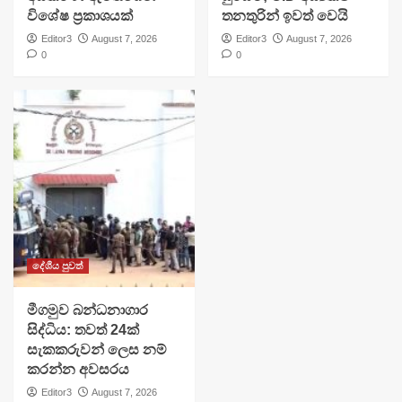
විශේෂ ප්‍රකාශයක්
තනතුරින් ඉවත් වෙයි
Editor3
August 7, 2026
Editor3
August 7, 2026
0
0
දේශීය පුවත්
මීගමුව බන්ධනාගාර
සිද්ධිය: තවත් 24ක්
සැකකරුවන් ලෙස නම්
කරන්න අවසරය
Editor3
August 7, 2026