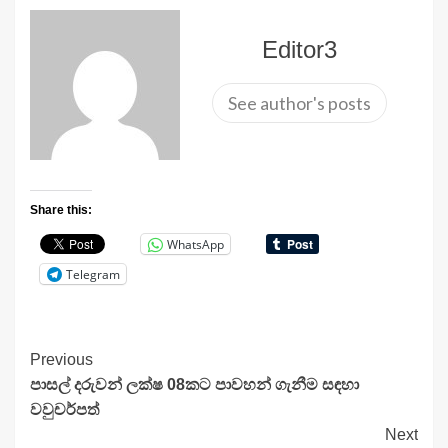
Editor3
See author's posts
Share this:
WhatsApp
Telegram
Continue
Previous
පාසල් දරුවන් ලක්ෂ 08කට පාවහන් ගැනීම සඳහා
Reading
වවුචර්පත්
Next