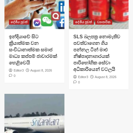
දේශීය පුවත්
දේශීය පුවත්
ව්‍යාපාරික
​ඉන්දියාවේ සිට
SLS බලපත්‍ර නොමැතිව
ක්‍රියාත්මක වන
පවත්වාගෙන ගිය
සංවිධානාත්මක සමාජ
පන්නල ටින් මාළු
මාධ්‍ය කප්පම් ජාවාරමක්
නිෂ්පාදනාගාරයක්
හෙළිවෙයි
පාරිභෝගික සේවා
අධිකාරියෙන් වටලයි
Editor3
August 8, 2026
0
Editor3
August 8, 2026
0