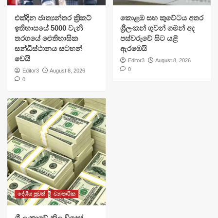
එක්දින ජාත්‍යන්තර ක්‍රිකට්
​කොළඹ සහ කුවේටය අතර
ඉතිහාසයේ 5000 වැනි
ශ්‍රීලංකන් ගුවන් ගමන් අද
තරගයේ ඓතිහාසික
පස්වරුවේ සිට යළි
සන්ධිස්ථානය සටහන්
ඇරඹෙයි
වෙයි
Editor3
August 8, 2026
0
Editor3
August 8, 2026
0
දේශීය පුවත්
ව්‍යාපාරික
ශ්‍රී ලංකාවේ නිල විදෙස්