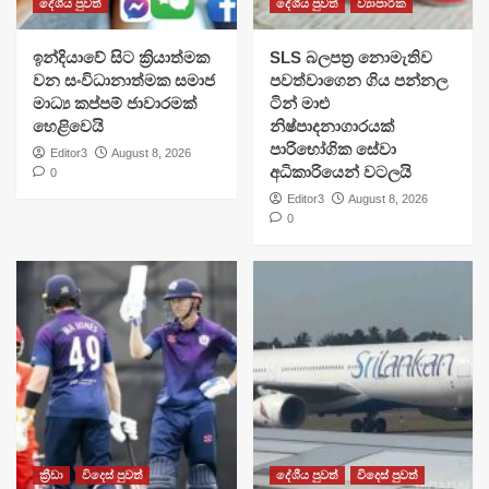
දේශීය පුවත්
දේශීය පුවත්
ව්‍යාපාරික
​ඉන්දියාවේ සිට ක්‍රියාත්මක
SLS බලපත්‍ර නොමැතිව
වන සංවිධානාත්මක සමාජ
පවත්වාගෙන ගිය පන්නල
මාධ්‍ය කප්පම් ජාවාරමක්
ටින් මාළු
හෙළිවෙයි
නිෂ්පාදනාගාරයක්
පාරිභෝගික සේවා
Editor3
August 8, 2026
අධිකාරියෙන් වටලයි
0
Editor3
August 8, 2026
0
ක්‍රීඩා
විදෙස් පුවත්
දේශීය පුවත්
විදෙස් පුවත්