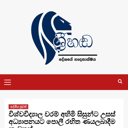
Skip
to
content
Primary
Menu
දේශීය පුවත්
විශ්වවිද්‍යාල වරම් අහිමි සිසුන්ට උසස්
අධ්‍යාපනයට පොලී රහිත ණයලබාදීම