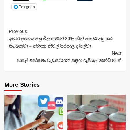
Telegram
Continue
Previous
ගුවන් ප්‍රවේශ පත්‍ර මිල ගණන් 20% කින් පමණ අඩු කර
Reading
තිබෙනවා – අමාත්‍ය නිමල් සිරිපාල ද සිල්වා
Next
පාසල් පෝෂණ වැඩසටහන සඳහා රුපියල් කෝටි 81ක්
More Stories