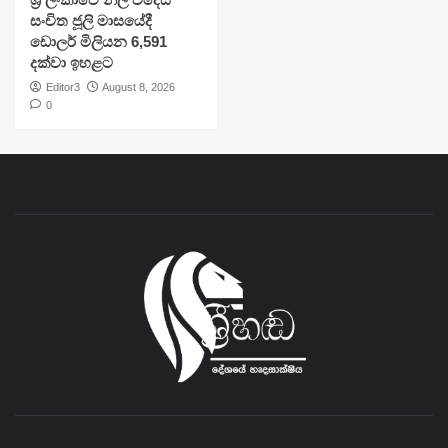
සංචිත ජූලි මාසයේදී
ඩොලර් මිලියන 6,591
දක්වා ඉහළට
Editor3
August 8, 2026
0