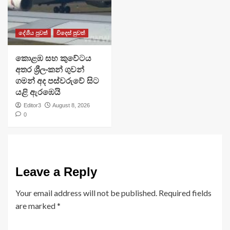
දේශීය පුවත්
විදෙස් පුවත්
​කොළඹ සහ කුවේටය
අතර ශ්‍රීලංකන් ගුවන්
ගමන් අද පස්වරුවේ සිට
යළි ඇරඹෙයි
Editor3
August 8, 2026
0
Leave a Reply
Your email address will not be published.
Required fields
are marked
*