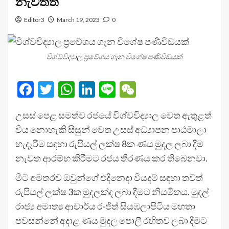
නැවතත්
Editor3
March 19, 2023
0
විශ්වවිද්‍යාල ප්‍රවේශය ගැන විශේෂ පණිවිඩයක්
Facebook
Twitter
WhatsApp
LinkedIn
Line
WeChat
උසස් පෙළ සමත්ව රජයේ විශ්වවිද්‍යාල වෙත ඇතුළත්
විය නොහැකි සිසුන් වෙත උසස් අධ්‍යාපන පාඨමාලා
හැදෑරීම සඳහා රුපියල් ලක්ෂ 8ක ණය මුදල ලබා දීම
නැවත ආරම්භ කිරීමට රජය තීරණය කර තිබෙනවා.
මීට අමතරව ඔවුන්ගේ එදිනෙදා වියදම් සඳහා තවත්
රුපියල් ලක්ෂ 3ක මුදලක්ද ලබා දීමට නියමිතය. මුදල්
රාජ්‍ය අමාත්‍ය ආචාර්ය රංජිත් සියඹලාපිටිය මහතා
පවසන්නේ අදාළ ණය මුදල පොලී රහිතව ලබා දීමට