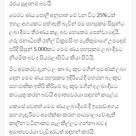
රජය සූදානම් බවයි.
මෙරට ණය පොලී අනුපාත මේ වන විට 25%ටත්
ඉහළ අගයකට පත් ඇති බැවින් එම පහසුකම සිසුන්ට
ලබා දීමට තීරණය කළ බව හෙතෙම පෙන්වා දෙයි.
ගරු ජනාධිපති රනිල් වික්‍රමසිංහ මැතිතුමාගේ උපදෙස්
පරිදි සිසුන් 5,000කට මෙම ණය පහසුකම ලබා දීමට
නියමිත බව ද සියඹලාපිටිය කියා සිටියි.
මීට අමතරව දැනට ලංකා බැංකුව මගින් පමණක් ලබා
දෙන මෙම ණය පහසුකම ඉදිරියේ දී මහජන බැංකුව
සහ ජාතික ඉතිරි කිරීමේ බැංකුව මගින් ද ලබා දීමට
කටයුතු කරන බවයි අමාත්‍යවරයා සඳහන් කළේය.
කෙසේ වෙතත් මෙම ණය ලබා දීමේ දී ඉසෙඩ් අගය
සහ හැදෑරීමට අපේක්ෂා කරන පාඨමාලාවේ ඇති
කාලීන වටිනාකම සැලකිල්ලට ගන්නා බව ද
අමාත්‍යවරයා වැඩි දුරටත් සඳහන් කරයි.