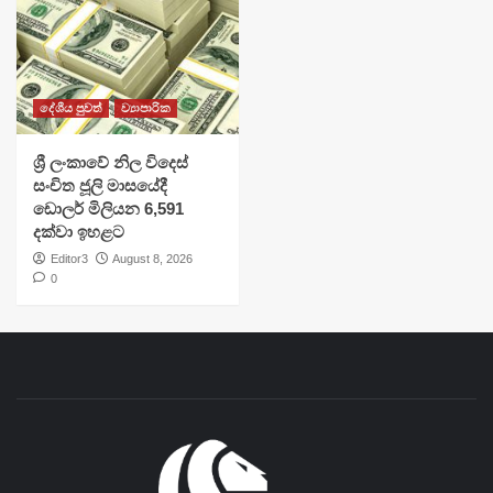
දේශීය පුවත්
ව්‍යාපාරික
ශ්‍රී ලංකාවේ නිල විදෙස්
සංචිත ජූලි මාසයේදී
ඩොලර් මිලියන 6,591
දක්වා ඉහළට
Editor3
August 8, 2026
0