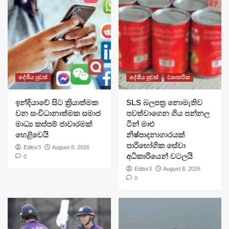
දේශීය පුවත්
දේශීය පුවත්
ව්‍යාපාරික
​ඉන්දියාවේ සිට ක්‍රියාත්මක
SLS බලපත්‍ර නොමැතිව
වන සංවිධානාත්මක සමාජ
පවත්වාගෙන ගිය පන්නල
මාධ්‍ය කප්පම් ජාවාරමක්
ටින් මාළු
හෙළිවෙයි
නිෂ්පාදනාගාරයක්
පාරිභෝගික සේවා
Editor3
August 8, 2026
අධිකාරියෙන් වටලයි
0
Editor3
August 8, 2026
0