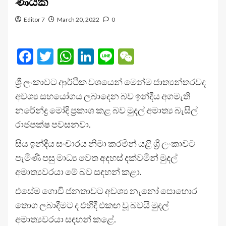
ණයක්
Editor 7
March 20, 2022
0
Facebook
Twitter
WhatsApp
LinkedIn
Line
WeChat
ශ්‍රී ලංකාවට ආර්ථික වශයෙන් මෙන්ම ජාත්‍යන්තරවද
අවශ්‍ය සහයෝගය ලබාදෙන බව ඉන්දීය අගමැති
නරේන්ද්‍ර මෝදි ප්‍රකාශ කළ බව මුදල් අමාත්‍ය බැසිල්
රාජපක්ෂ පවසනවා.
සිය ඉන්දීය සංචාරය නිමා කරමින් යළි ශ්‍රී ලංකාවට
පැමිණි පසු මාධ්‍ය වෙත අදහස් දක්වමින් මුදල්
අමාත්‍යවරයා මේ බව සඳහන් කළා.
එසේම ගොවි ජනතාවට අවශ්‍ය නැනෝ පොහොර
තොග ලබාදීමට ද එහිදී එකඟ වූ බවයි මුදල්
අමාත්‍යවරයා සඳහන් කළේ.