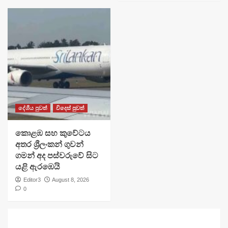
දේශීය පුවත්
විදෙස් පුවත්
​කොළඹ සහ කුවේටය
අතර ශ්‍රීලංකන් ගුවන්
ගමන් අද පස්වරුවේ සිට
යළි ඇරඹෙයි
Editor3
August 8, 2026
0