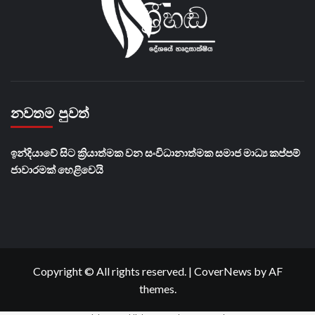
නවතම පුවත්
​ඉන්දියාවේ සිට ක්‍රියාත්මක වන සංවිධානාත්මක සමාජ මාධ්‍ය කප්පම්
ජාවාරමක් හෙළිවෙයි
Copyright © All rights reserved.
|
CoverNews
by AF
themes.