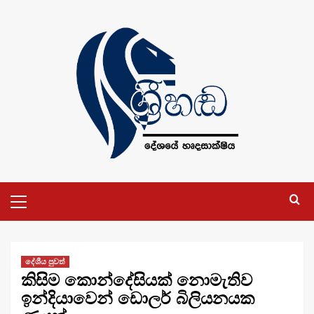
Skip
to
content
Primary
Menu
දේශීය පුවත්
කිසිම කොන්දේසියක් නොමැතිව
ඉන්දියාවෙන් ඩොලර් බිලියනයක