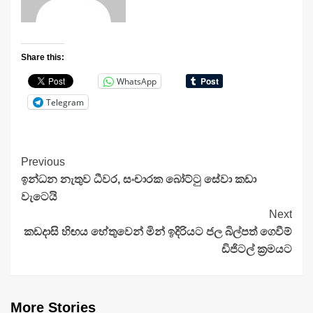
Share this:
WhatsApp
Telegram
Continue
Previous
ඉන්ධන නැතුව ධීවර, සංචාරක බෝට්ටු සේවා කඩා
Reading
වැටෙයි
Next
කඩදාසි හිඟය හේතුවෙන් මින් ඉදිරියට ජල බිල්පත් ගෙවීම්
ඩිජිටල් ක්‍රමයට
More Stories