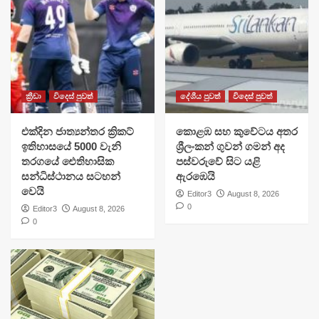
ක්‍රීඩා
විදෙස් පුවත්
දේශීය පුවත්
විදෙස් පුවත්
එක්දින ජාත්‍යන්තර ක්‍රිකට්
​කොළඹ සහ කුවේටය අතර
ඉතිහාසයේ 5000 වැනි
ශ්‍රීලංකන් ගුවන් ගමන් අද
තරගයේ ඓතිහාසික
පස්වරුවේ සිට යළි
සන්ධිස්ථානය සටහන්
ඇරඹෙයි
වෙයි
Editor3
August 8, 2026
0
Editor3
August 8, 2026
0