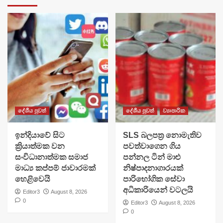
දේශීය පුවත්
දේශීය පුවත්
ව්‍යාපාරික
​ඉන්දියාවේ සිට
SLS බලපත්‍ර නොමැතිව
ක්‍රියාත්මක වන
පවත්වාගෙන ගිය
සංවිධානාත්මක සමාජ
පන්නල ටින් මාළු
මාධ්‍ය කප්පම් ජාවාරමක්
නිෂ්පාදනාගාරයක්
හෙළිවෙයි
පාරිභෝගික සේවා
අධිකාරියෙන් වටලයි
Editor3
August 8, 2026
0
Editor3
August 8, 2026
0