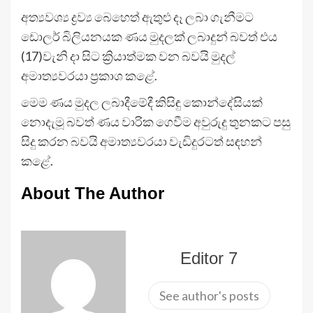
අත්‍යවශ්‍ය ද්‍රව්‍ය බෙහෙත් ඇතුළු දෑ ලබා ගැනීමට
ඩොලර් බිලියනයක ණය මුදලක් ලබාදුන් බවත් එය
(17)වැනි දා සිට ක්‍රියාත්මක වන බවයි මුදල්
අමාත්‍යවරයා ප්‍රකාශ කළේ.
මෙම ණය මුදල ලබාදීමේදී කිසිඳු කොන්දේසියක්
නොදැමූ බවත් ණය වාරික ගෙවීම අවුරුදු තුනකට පසු
සිදු කරන බවයි අමාත්‍යවරයා වැඩිදුරටත් සඳහන්
කළේ.
About The Author
Editor 7
See author's posts