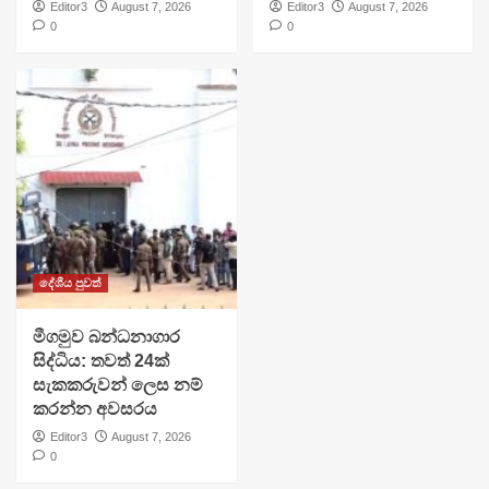
Editor3
August 7, 2026
Editor3
August 7, 2026
0
0
දේශීය පුවත්
මීගමුව බන්ධනාගාර
සිද්ධිය: තවත් 24ක්
සැකකරුවන් ලෙස නම්
කරන්න අවසරය
Editor3
August 7, 2026
0