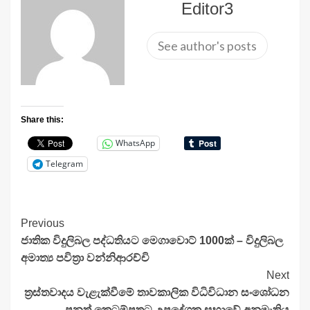
Editor3
See author's posts
Share this:
WhatsApp
Telegram
Continue
Previous
ජාතික විදුලිබල පද්ධතියට මෙගාවොට් 1000ක් – විදුලිබල
Reading
අමාත්‍ය පවිත්‍රා වන්නිආරච්චි
Next
ත්‍රස්තවාදය වැළැක්වීමේ තාවකාලික විධිවිධාන සංශෝධන
පනත් කෙටුම්පතට උපදේශක සභාවේ අනුමැතිය