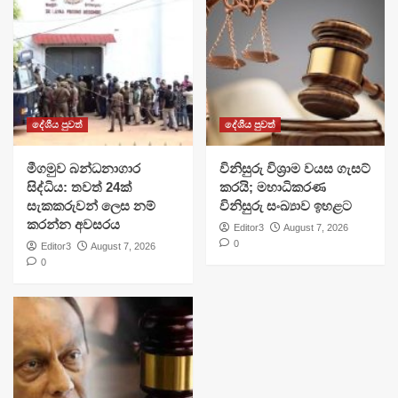
දේශීය පුවත්
දේශීය පුවත්
මීගමුව බන්ධනාගාර
විනිසුරු විශ්‍රාම වයස ගැසට්
සිද්ධිය: තවත් 24ක්
කරයි; මහාධිකරණ
සැකකරුවන් ලෙස නම්
විනිසුරු සංඛ්‍යාව ඉහළට
කරන්න අවසරය
Editor3
August 7, 2026
0
Editor3
August 7, 2026
0