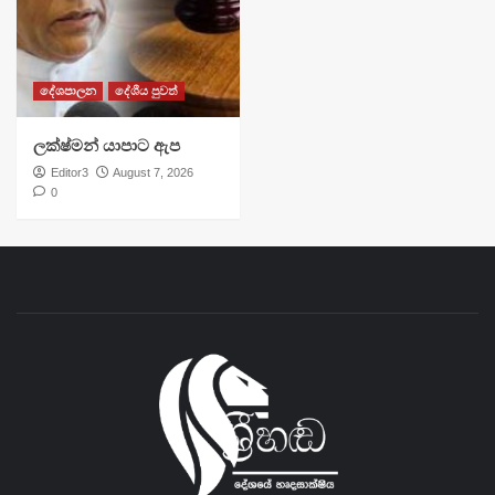
දේශපාලන
දේශීය පුවත්
ලක්ෂ්මන් යාපාට ඇප
Editor3
August 7, 2026
0