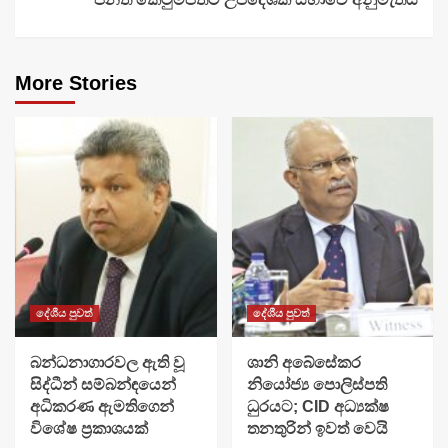
More Stories
දේශීය පුවත්
දේශීය පුවත්
බන්ධනාගාරවල ඇති වූ
ශානි අබේසේකර
සිද්ධීන් සම්බන්ඳයෙන්
නියෝජ්‍ය පොලිස්පති
අධිකරණ ඇමතිගෙන්
ධුරයට; CID අධ්‍යක්ෂ
විශේෂ ප්‍රකාශයක්
තනතුරින් ඉවත් වෙයි