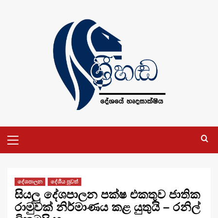
Skip
to
content
Primary
Menu
දේශපාලන
දේශීය පුවත්
සියලු දේශපාලන පක්ෂ එකතුව ජාතික
රාමුවක් නිර්මාණය කළ යුතුයි – රනිල්