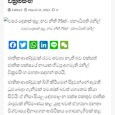
වික්‍රමසිංහ
Editor3
March 15, 2022
0
වසර දෙකක් තුළ නව නීති 75ක් - ජනාධිපති රනිල්
Facebook
Twitter
WhatsApp
LinkedIn
Line
WeChat
ජාතික ආණ්ඩුවක් රටට අවශ්‍ය නැති බව එක්සත්
ජාතික පක්ෂයේ නායක හිටපු අගමැති රනිල්
වික්‍රමසිංහ මහතා සඳහන් කරයි.
ජාතික ආණ්ඩුවක් බිහි කිරීමෙන් සිදුවන්නේ ඇමති
ධුර බෙදා ගැනීමක් පමණක් බවත් හෙතෙම කියා
සිටියි. ඒ නිසා සියලු දේශපාලන පක්ෂ එකතුව ජාතික
රාමුවක් නිර්මාණය කළ යුතු බවත් ඒ හරහා ජනතා
විශ්වාසය දිනාගෙන ආර්ථිකය ගොඩනැගීමක් කළ