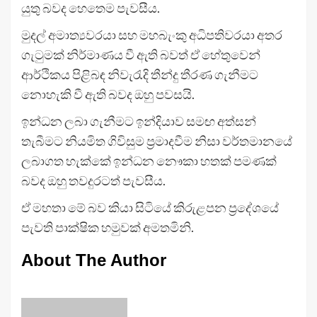
යුතු බවද හෙතෙම පැවසීය.
මුදල් අමාත්‍යවරයා සහ මහබැංකු අධිපතිවරයා අතර
ගැටුමක් නිර්මාණය වී ඇති බවත් ඒ හේතුවෙන්
ආර්ථිකය පිළිබඳ නිවැරැදි තීන්දු තීරණ ගැනීමට
නොහැකි වී ඇති බවද ඔහු පවසයි.
ඉන්ධන ලබා ගැනීමට ඉන්දියාව සමඟ අත්සන්
තැබීමට නියමිත ගිවිසුම ප්‍රමාදවීම නිසා වර්තමානයේ
ලබාගත හැක්කේ ඉන්ධන නෞකා හතක් පමණක්
බවද ඔහු තවදුරටත් පැවසීය.
ඒ මහතා මේ බව කියා සිටියේ කිරුළපන ප්‍රදේශයේ
පැවති පාක්ෂික හමුවක් අමතමිනි.
About The Author