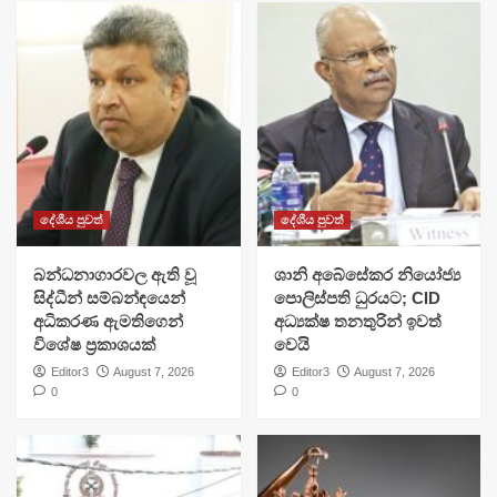
දේශීය පුවත්
දේශීය පුවත්
බන්ධනාගාරවල ඇති වූ
ශානි අබේසේකර නියෝජ්‍ය
සිද්ධීන් සම්බන්ඳයෙන්
පොලිස්පති ධුරයට; CID
අධිකරණ ඇමතිගෙන්
අධ්‍යක්ෂ තනතුරින් ඉවත්
විශේෂ ප්‍රකාශයක්
වෙයි
Editor3
August 7, 2026
Editor3
August 7, 2026
0
0