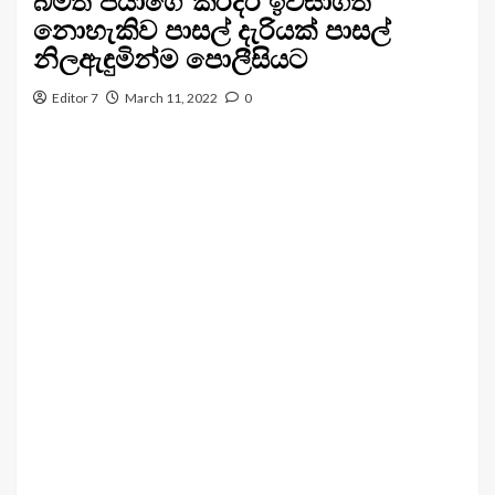
බීමත් පියාගේ කරදර ඉවසාගත
නොහැකිව පාසල් දැරියක් පාසල්
නිලඇඳුමින්ම පොලීසියට
Editor 7
March 11, 2022
0