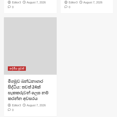
Editor3
August 7, 2026
Editor3
August 7, 2026
0
0
දේශීය පුවත්
මීගමුව බන්ධනාගාර
සිද්ධිය: තවත් 24ක්
සැකකරුවන් ලෙස නම්
කරන්න අවසරය
Editor3
August 7, 2026
0