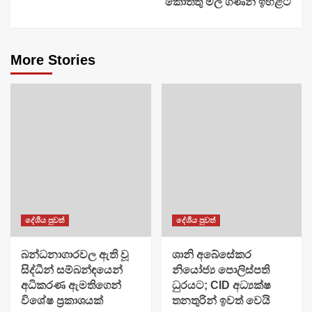
කොත්තු මිල ගණන් ඉහළට
More Stories
දේශීය පුවත්
දේශීය පුවත්
බන්ධනාගාරවල ඇති වූ
ශානි අබේසේකර
සිද්ධීන් සම්බන්ඳයෙන්
නියෝජ්‍ය පොලිස්පති
අධිකරණ ඇමතිගෙන්
ධුරයට; CID අධ්‍යක්ෂ
විශේෂ ප්‍රකාශයක්
තනතුරින් ඉවත් වෙයි