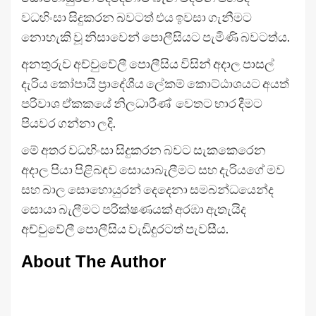
වධහිංසා සිදුකරන බවටත් එය ඉවසා ගැනීමට
නොහැකි වූ නිසාවෙන් පොලීසියට පැමිණි බවටත්ය.
අනතුරුව අච්චුවේලී පොලීසිය විසින් අදාල පාසල්
දැරිය කෝපායි ප්‍රාදේශීය ලේකම් කොට්ඨාශයට අයත්
පරිවාශ ඒකකයේ නිලධාරීණ් වෙතට භාර දීමට
පියවර ගන්නා ලදි.
මේ අතර වධහිංසා සිදුකරන බවට සැකකෙරෙන
අදාල පියා පිළිබඳව සොයාබැලීමට සහ දැරියගේ මව
සහ බාල සොහොයුරන් දෙදෙනා සමබන්ධයෙන්ද
සොයා බැලීමට පරික්ෂණයක් අරඹා ඇතැයිද
අච්චුවේලී පොලීසිය වැඩිදුරටත් පැවසීය.
About The Author