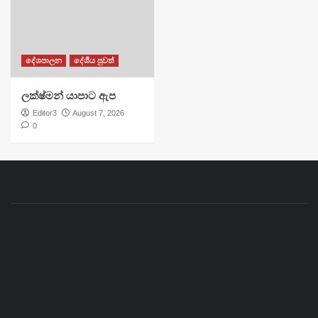
දේශපාලන
දේශීය පුවත්
ලක්ෂ්මන් යාපාට ඇප
Editor3
August 7, 2026
0