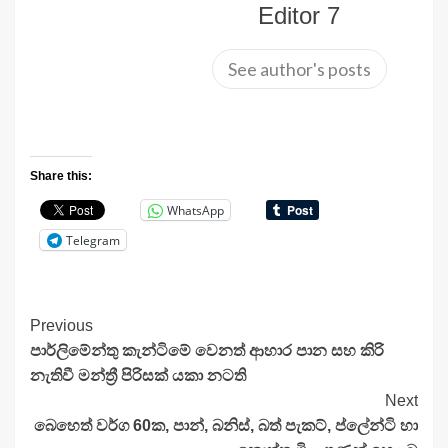
Editor 7
See author's posts
Share this:
WhatsApp
Telegram
Continue
Previous
පාර්ලිමේන්තු කැන්ටිමේ වෙනත් ආහාර පාන සහ කිරි
Reading
නැතිවී මන්ත්‍රී පිරිසක් යකා නටති
Next
බෙහෙත් වර්ග 60ක, පාන්, බනිස්, බත් පැකට්, ප්ලේන්ටි හා