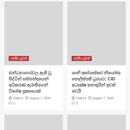
දේශීය පුවත්
දේශීය පුවත්
බන්ධනාගාරවල ඇති වූ
ශානි අබේසේකර නියෝජ්‍ය
සිද්ධීන් සම්බන්ඳයෙන්
පොලිස්පති ධුරයට; CID
අධිකරණ ඇමතිගෙන්
අධ්‍යක්ෂ තනතුරින් ඉවත්
විශේෂ ප්‍රකාශයක්
වෙයි
Editor3
August 7, 2026
Editor3
August 7, 2026
0
0