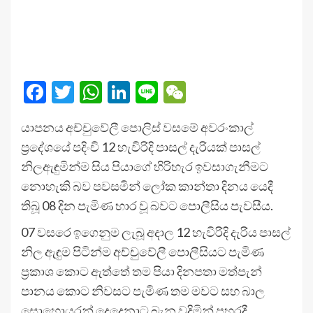
Facebook
Twitter
WhatsApp
LinkedIn
Line
WeChat
යාපනය අච්චුවේලී පොලිස් වසමේ අවරංකාල්
ප්‍රදේශයේ පදිංචි 12 හැවිරිදි පාසල් දැරියක් පාසල්
නිලඇඳුමින්ම සිය පියාගේ හිරිහැර ඉවසාගැනීමට
නොහැකි බව පවසමින් ලෝක කාන්තා දිනය යෙදී
තිබූ 08 දින පැමිණ භාර වූ බවට පොලීසිය පැවසීය.
07 වසරෙ ඉගෙනුම ලැබූ අදාල 12 හැවිරිදි දැරිය පාසල්
නිල ඇඳුම පිටින්ම අච්චුවේලී පොලීසියට පැමිණ
ප්‍රකාශ කොට ඇත්තේ තම පියා දිනපතා මත්පැන්
පානය කොට නිවසට පැමිණ තම මවට සහ බාල
සොහොයුරන් දෙදෙනාට බැන වදිමින් පහරදී