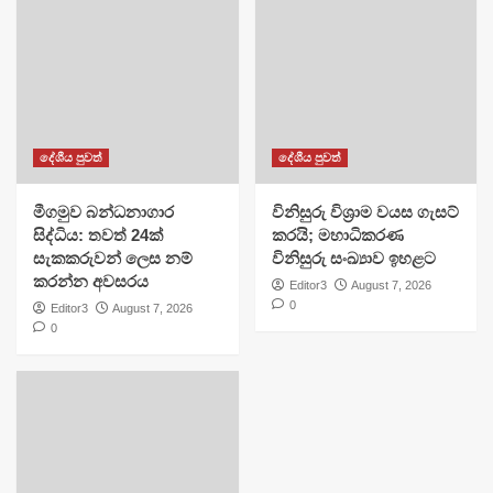
දේශීය පුවත්
දේශීය පුවත්
මීගමුව බන්ධනාගාර
විනිසුරු විශ්‍රාම වයස ගැසට්
සිද්ධිය: තවත් 24ක්
කරයි; මහාධිකරණ
සැකකරුවන් ලෙස නම්
විනිසුරු සංඛ්‍යාව ඉහළට
කරන්න අවසරය
Editor3
August 7, 2026
0
Editor3
August 7, 2026
0