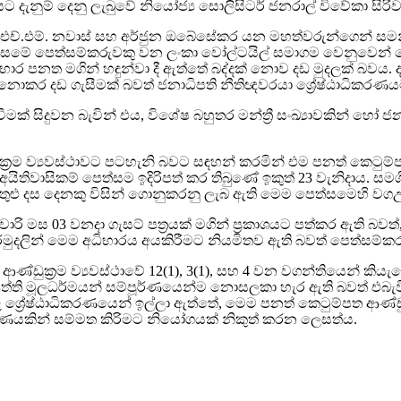
ට දැනුම් දෙනු ලැබුවේ නියෝජ්‍ය සොලිසිටර් ජනරාල් විවේකා සිරිව
්.එම්. නවාස් සහ අර්ජුන ඔබේසේකර යන මහත්වරුන්ගෙන් සමන්විත 
ෙත්සමේ පෙත්සම්කරුවකු වන ලංකා වෝල්ටයිල් සමාගම වෙනුවෙන් පෙ
ධිභාර පනත මගින් හඳුන්වා දී ඇත්තේ බද්දක් නොව දඩ මුදලක් බව
 නොකර දඩ ගැසීමක් බවත් ජනාධිපති නීතිඥවරයා ශ්‍රේෂ්ඨාධිකරණයට
ක් සිදුවන බැවින් එය, විශේෂ බහුතර මන්ත්‍රී සංඛ්‍යාවකින් හෝ
ුක්‍රම ව්‍යවස්ථාවට පටහැනි බවට සඳහන් කරමින් එම පනත් කෙටුම
ිතිවාසිකම් පෙත්සම ඉදිරිපත් කර තිබුණේ ඉකුත් 23 වැනිදාය. සම
තුළු දස දෙනකු විසින් ගොනුකරනු ලැබ ඇති මෙම පෙත්සමෙහි ව
ාරි මස 03 වනදා ගැසට් පත්‍රයක් මගින් ප්‍රකාශයට පත්කර ඇති බ
ුදලින් මෙම අධිභාරය අයකිරීමට නියමිතව ඇති බවත් පෙත්සම්ක
්ඩුක්‍රම ව්‍යවස්ථාවේ 12(1), 3(1), සහ 4 වන වගන්තියෙන් කියැ
තිපත්ති මූලධර්මයන් සම්පූර්ණයෙන්ම නොසලකා හැර ඇති බවත් එබැවි
ශ්‍රේෂ්ඨාධිකරණයෙන් ඉල්ලා ඇත්තේ, මෙම පනත් කෙටුම්පත ආණ්ඩුක
චාරණයකින් සම්මත කිරිමට නියෝගයක් නිකුත් කරන ලෙසත්ය.