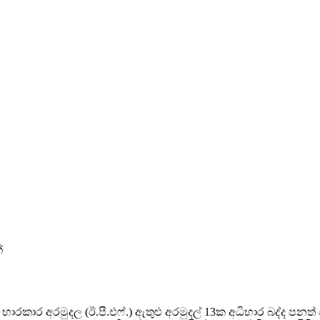
්
රකාර අරමුදල (ඊ.පී.එෆ්.) ඇතුළු අරමුදල් 13ක අධිභාර බද්ද පනත්