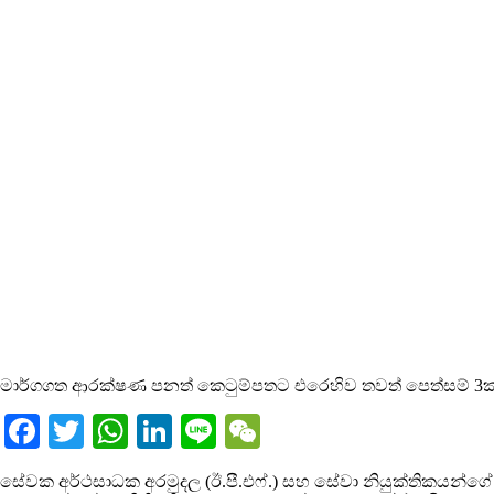
මාර්ගගත ආරක්ෂණ පනත් කෙටුම්පතට එරෙහිව තවත් පෙත්සම් 3ක
Facebook
Twitter
WhatsApp
LinkedIn
Line
WeChat
සේවක අර්ථසාධක අරමුදල (ඊ.පී.එෆ්.) සහ සේවා නියුක්තිකයන්ගේ භා