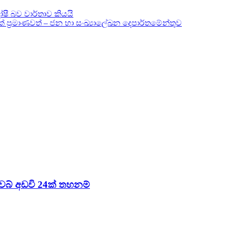
ෝෂී බව වාර්තාව කියයි
් ප්‍රමාණවත් – ජන හා සංඛ්‍යාලේඛන දෙපාර්තමේන්තුව
 වෙබ් අඩවි 24ක් තහනම්