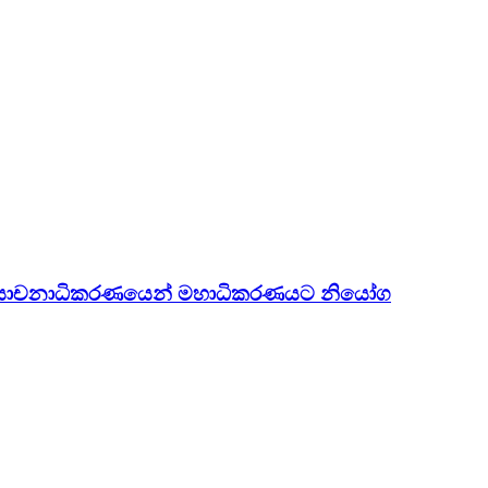
 අභියාචනාධිකරණයෙන් මහාධිකරණයට නියෝග