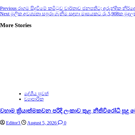
Continue
Previous
රාගම සිදුවීමේ කමිටුව වාර්තාව ජනපතිට; අරුන්දික නිර්ද
Next
මූලික අවශ්‍යතා සපුරා ගැනීම සඳහා මාසයකට රු.5,908ක මුදලක
Reading
More Stories
දේශීය පුවත්
ව්‍යාපාරික
වහාම ක්‍රියාත්මකවන පරිදි ලංකාව තුළ නීතිවිරෝධී සූදු
Editor3
August 5, 2026
0