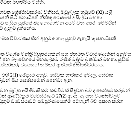
ර්ධන මහත්මිය විසිනි.
ශ්‍රේෂ්ඨාධිකරණ විනිසුරු මඩුල්ලක් හමුවේ (02) යළි
නී සිටි ජනාධිපති නීතිඥ රොමේෂ් ද සිල්වා මහතා
ය. දඩ ගැසිය යුත්තේ බදු නොගෙවන අයට වන අතර, මෙමගින්
 දැනුම් දුන්නේය.
 ජනමත විචාරණයකින් අනුමත කළ යුතුව ඇතැයි \ද ජනාධිපති
්පත විශේෂ මන්ත්‍රී බහුතරයකින් සහ ජනමත විචාරණයකින් අනුමත
ගි ජන බලවේගයේ මහලේකම් රංජිත් මද්දුම බණ්ඩාර මහතා, සුවිස්
ගඋත්තරකරු වශයෙන් නම්කර ඇත්තේ නීතිපතිවරයාය.
වත්, එහි 2(1) ඡේදයට අනුව, සේවක භාරකාර අමුදල, සේවක
රුවන් සිය පෙත්සමෙන් පෙන්වා ඇත.
වෙන මූලික අයිතිවාසිකම් කඩවීමක් සිදුවන බව ද පෙත්සම්කරුවන්
න් ආණ්ඩුක්‍රම ව්‍යවස්ථාවේ 27(2) අ, ආ, ඈ යන වගන්තිවලට
්‍රම ව්‍යවස්ථාවට සම්පූර්ණයෙන්ම පටහැනි බව ප්‍රකාශ කරන