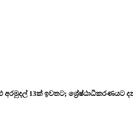
ු අරමුදල් 13ක් ඉවතට; ශ්‍රේෂ්ඨාධිකරණයට ද