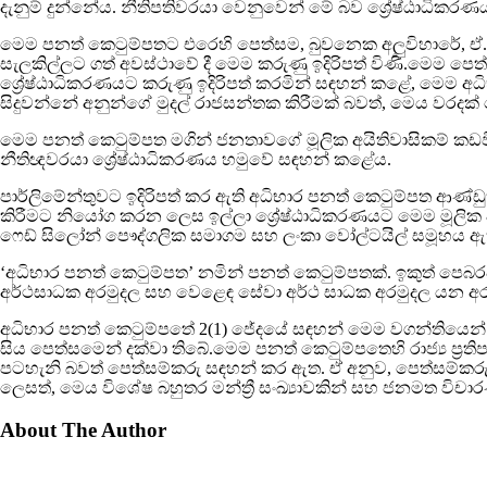
දැනුම් දුන්නේය. නීතිපතිවරයා වෙනුවෙන් මේ බව ශ්‍රේෂ්ඨාධිකරණය
මෙම පනත් කෙටුම්පතට එරෙහි පෙත්සම, බුවනෙක අලුවිහාරේ, ඒ.එච
සැලකිල්ලට ගත් අවස්ථාවේ දී මෙම කරුණු ඉදිරිපත් විණි.මෙම ප
ශ්‍රේෂ්ඨාධිකරණයට කරුණු ඉදිරිපත් කරමින් සඳහන් කළේ, මෙම අ
සිදුවන්නේ අනුන්ගේ මුදල් රාජසන්තක කිරීමක් බවත්, මෙය වරදක්
මෙම පනත් කෙටුම්පත මගින් ජනතාවගේ මූලික අයිතිවාසිකම් කඩවීම
නීතිඥවරයා ශ්‍රේෂ්ඨාධිකරණය හමුවේ සඳහන් කළේය.
පාර්ලිමේන්තුවට ඉදිරිපත් කර ඇති අධිභාර පනත් කෙටුම්පත ආණ්ඩ
කිරීමට නියෝග කරන ලෙස ඉල්ලා ශ්‍රේෂ්ඨාධිකරණයට මෙම මූලික අය
ෆෙඩ් සිලෝන් පෞද්ගලික සමාගම සහ ලංකා වෝල්ටයිල් සමූහය ඇ
‘අධිභාර පනත් කෙටුම්පත’ නමින් පනත් කෙටුම්පතක්. ඉකුත් පෙබරව
අර්ථසාධක අරමුදල සහ වෙළෙඳ සේවා අර්ථ සාධක අරමුදල යන අරම
අධිභාර පනත් කෙටුම්පතේ 2(1) ජේදයේ සඳහන් මෙම වගන්තියෙන් ආණ
සිය පෙත්සමෙන් දක්වා තිබේ.මෙම පනත් කෙටුම්පතෙහි රාජ්‍ය ප්‍ර
පටහැනි බවත් පෙත්සම්කරු සඳහන් කර ඇත. ඒ අනුව, පෙත්සම්කරු 
ලෙසත්, මෙය විශේෂ බහුතර මන්ත්‍රී සංඛ්‍යාවකින් සහ ජනමත වි
About The Author