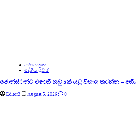
දේශපාලන
දේශීය පුවත්
ජොන්ස්ටන්ට එරෙහි නඩු 5ක් යළි විභාග කරන්න –
Editor3
August 5, 2026
0