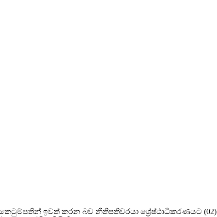
 කෙටුම්පතින් ඉවත් කරන බව නීතිපතිවරයා ශ්‍රේෂ්ඨාධිකරණයට (02)