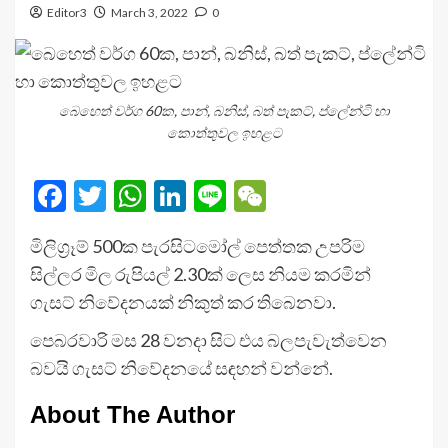
Editor3
March 3, 2022
0
බෙහෙත් වර්ග 60ක, පාන්, බනිස්, බත් පැකට්, ප්ලේන්ටි හා
කොත්තුවල ඉහළට
Facebook
Twitter
WhatsApp
LinkedIn
Line
WeChat
මිලිග්‍රෑම් 500ක පැරසිටමෝල් පෙත්තක උපරිම
සිල්ලර මිල රුපියල් 2.30ක් ලෙස නියම කරමින්
ගැසට් නිවේදනයක් නිකුත් කර තිබෙනවා.
පෙබරවාරි මස 28 වනදා සිට එය බලපැවැත්වෙන
බවයි ගැසට් නිවේදනයේ සඳහන් වන්නේ.
About The Author