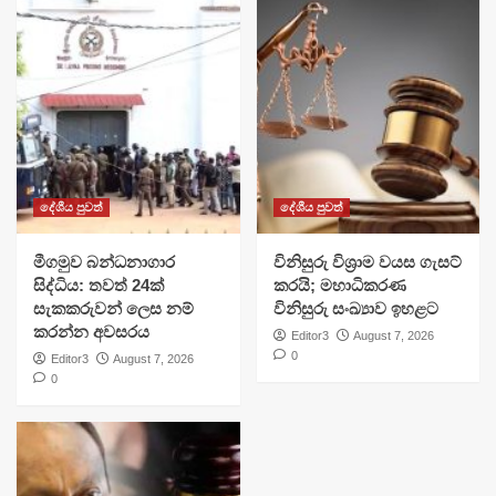
දේශීය පුවත්
දේශීය පුවත්
මීගමුව බන්ධනාගාර
විනිසුරු විශ්‍රාම වයස ගැසට්
සිද්ධිය: තවත් 24ක්
කරයි; මහාධිකරණ
සැකකරුවන් ලෙස නම්
විනිසුරු සංඛ්‍යාව ඉහළට
කරන්න අවසරය
Editor3
August 7, 2026
0
Editor3
August 7, 2026
0