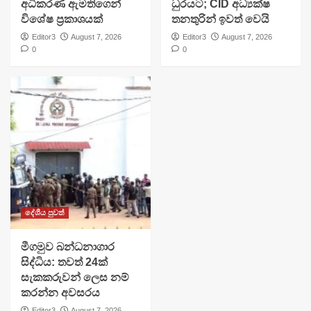
අධිකරණ ඇමතිගෙන්
ධුරයට; CID අධ්‍යක්ෂ
විශේෂ ප්‍රකාශයක්
තනතුරින් ඉවත් වෙයි
Editor3
August 7, 2026
Editor3
August 7, 2026
0
0
දේශීය පුවත්
මීගමුව බන්ධනාගාර
සිද්ධිය: තවත් 24ක්
සැකකරුවන් ලෙස නම්
කරන්න අවසරය
Editor3
August 7, 2026