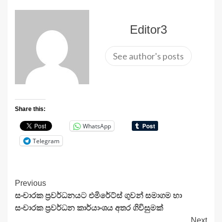
Editor3
See author's posts
Share this:
WhatsApp
Telegram
Continue
Previous
සංචාරක ප්‍රවර්ධනයට එමිරේට්ස් ගුවන් සමාගම හා
Reading
සංචාරක ප්‍රවර්ධන කාර්යාංශය අතර ගිවිසුමක්
Next