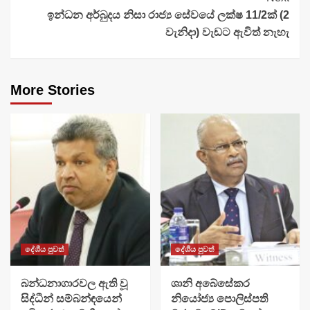
ඉන්ධන අර්බුදය නිසා රාජ්‍ය සේවයේ ලක්ෂ 11/2ක් (2
වැනිදා) වැඩට ඇවිත් නැහැ
More Stories
දේශීය පුවත්
දේශීය පුවත්
බන්ධනාගාරවල ඇති වූ
ශානි අබේසේකර
සිද්ධීන් සම්බන්ඳයෙන්
නියෝජ්‍ය පොලිස්පති