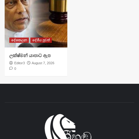
දේශපාලන
දේශීය පුවත්
ලක්ෂ්මන් යාපාට ඇප
Editor3
August 7, 2026
0