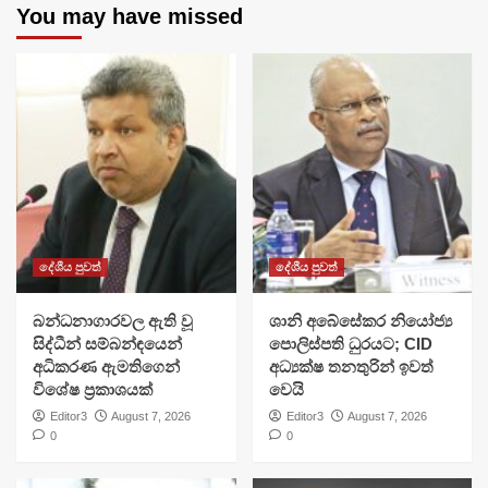
You may have missed
දේශීය පුවත්
දේශීය පුවත්
බන්ධනාගාරවල ඇති වූ
ශානි අබේසේකර නියෝජ්‍ය
සිද්ධීන් සම්බන්ඳයෙන්
පොලිස්පති ධුරයට; CID
අධිකරණ ඇමතිගෙන්
අධ්‍යක්ෂ තනතුරින් ඉවත්
විශේෂ ප්‍රකාශයක්
වෙයි
Editor3
August 7, 2026
Editor3
August 7, 2026
0
0