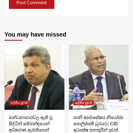
You may have missed
දේශීය පුවත්
දේශීය පුවත්
බන්ධනාගාරවල ඇති වූ
ශානි අබේසේකර නියෝජ්‍ය
සිද්ධීන් සම්බන්ඳයෙන්
පොලිස්පති ධුරයට; CID
අධිකරණ ඇමතිගෙන්
අධ්‍යක්ෂ තනතුරින් ඉවත්