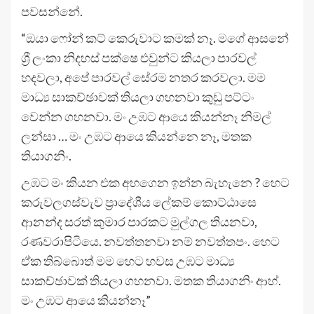
පවසන්නේ.
“ඔයා ෆෝන් කට් කෙරුවාට කමක් නෑ. මගේ ආසනේ
ශ්‍රී ලංකා නිදහස් පක්ෂෙ එවුන්ට කියලා පාරවල්
හදවලා, අපේ පාරවල් සේරම නතර කරවලා. මම
මාධ්‍ය සාකච්ඡාවක් තියලා ගහනවා කුඩු පට්ටං
වෙන්න ගහනවා. මං උඹට ආයෙ කියන්නෑ නිමල්
ලන්සා … මං උඹට ආයෙ කියන්නෙ නෑ, මතක
තියාගනිං.
උඹට මං කියන එක අහගෙන ඉන්න බැහැනෙ ? හෙට
කරුවලගස්වැව ප්‍රාදේශීය ලේකම් කොට්ඨාසෙ
ආනන්ද සරත් කුමාර පාරකට මුල්ගල තියනවා,
රණවරාපිටියෙ. නවත්තනවා නම් නවත්තපං. හෙට
ඒක තිබ්බොත් මම හෙට හවස උඹට මාධ්‍ය
සාකච්ඡාවක් තියලා ගහනවා. මතක තියාගනිං ආහ්.
මං උඹට ආයෙ කියන්නෑ”