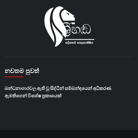
නවතම පුවත්
බන්ධනාගාරවල ඇති වූ සිද්ධීන් සම්බන්ඳයෙන් අධිකරණ
ඇමතිගෙන් විශේෂ ප්‍රකාශයක්