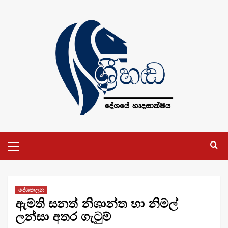
Skip
to
content
Primary
Menu
දේශපාලන
ඇමති සනත් නිශාන්ත හා නිමල්
ලන්සා අතර ගැටුම්