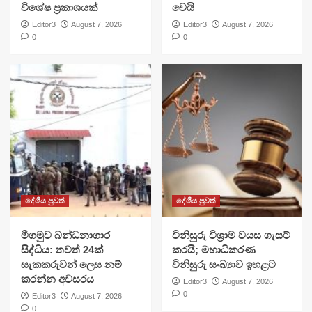
විශේෂ ප්‍රකාශයක්
වෙයි
Editor3
August 7, 2026
Editor3
August 7, 2026
0
0
දේශීය පුවත්
දේශීය පුවත්
මීගමුව බන්ධනාගාර
විනිසුරු විශ්‍රාම වයස ගැසට්
සිද්ධිය: තවත් 24ක්
කරයි; මහාධිකරණ
සැකකරුවන් ලෙස නම්
විනිසුරු සංඛ්‍යාව ඉහළට
කරන්න අවසරය
Editor3
August 7, 2026
0
Editor3
August 7, 2026
0