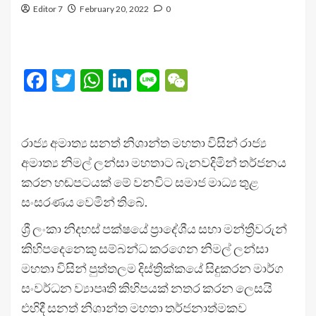
Editor 7
February 20, 2022
0
Facebook
Twitter
WhatsApp
LinkedIn
Line
WeChat
රාජ්‍ය අමාත්‍ය සනත් නිශාන්ත මහතා විසින් රාජ්‍ය
අමාත්‍ය නිමල් ලන්සා මහතාට බැනවදිමින් තර්ජනය
කරන හඬපටයක් මේ වනවිට සමාජ මාධ්‍ය තුළ
සංසරණය වෙමින් තිබේ.
ශ්‍රී ලංකා නිදහස් පක්ෂයේ ප්‍රාදේශීය සභා මන්ත්‍රීවරුන්
කිහිපදෙනෙකු සම්බන්ධ කරගෙන නිමල් ලන්සා
මහතා විසින් පුත්තලම දිස්ත්‍රික්කයේ සිදුකරන මාර්ග
සංවර්ධන ව්‍යාපෘති කිහිපයක් නතර කරන ලෙසයි
එහිදී සනත් නිශාන්ත මහතා තර්ජනාත්මකව