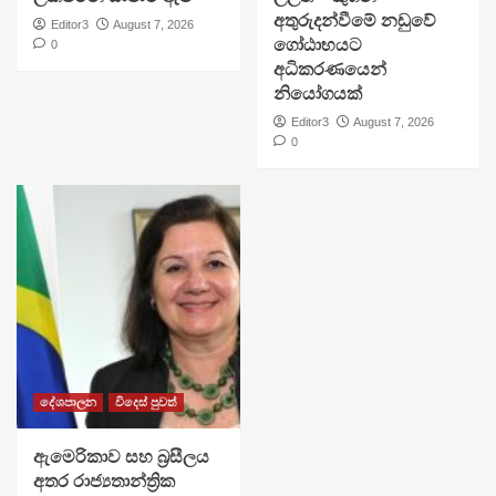
අතුරුදන්වීමේ නඩුවේ
Editor3
August 7, 2026
ගෝඨාභයට
0
අධිකරණයෙන්
නියෝගයක්
Editor3
August 7, 2026
0
දේශපාලන
විදෙස් පුවත්
ඇමෙරිකාව සහ බ්‍රසීලය
අතර රාජ්‍යතාන්ත්‍රික