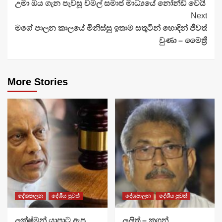
උමා ඔය ගැන පැවසූ චමල් සමාජ මාධ්‍යයේ නෝන්ඩි වෙයි
Reading
Next
මගේ පාලන කාලයේ මිනිස්සු ඉතාම සතුටින් හොඳින් ජීවත්
වුණා – මෛත්‍රී
More Stories
දේශපාලන
දේශීය පුවත්
දේශපාලන
දේශීය පුවත්
ලක්ෂ්මන් යාපාට ඇප
ලලිත් – කුගන්