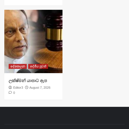
දේශපාලන
දේශීය පුවත්
ලක්ෂ්මන් යාපාට ඇප
Editor3
August 7, 2026
0