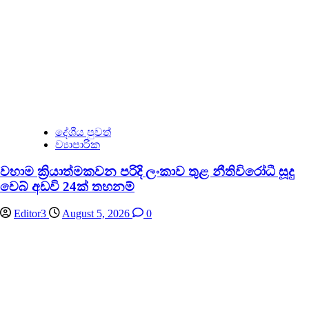
දේශීය පුවත්
ව්‍යාපාරික
වහාම ක්‍රියාත්මකවන පරිදි ලංකාව තුළ නීතිවිරෝධී සූදු
වෙබ් අඩවි 24ක් තහනම්
Editor3
August 5, 2026
0