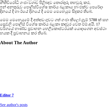
නීතිවිරෝධී ගංජා වගාව පිළිබඳව තොරතුරු තහවුරු කර,
ඉන් අනතුරුව පොලිස්විශේෂ කාර්ය බළකාය හා එක්ව පෙරේදා
දිනයේ දී හා ඊයේ දිනයේ දී මෙම මෙහෙයුම සිදුකර තිබේ.
මෙම මෙහෙයුමේ දී අත්අඩංගුවට ගත් ගංජා කිලෝ ග්‍රෑම් 5788 ක් සහ
ස්‍රෙව්ලි පොලිස් විශේෂ කාර්ය බළකා කඳවුර වෙත එම්.අයි. 17
වර්ගයේ භාණ්ඩ ප්‍රවාහන හෙලිකොප්ටරයක් යොදාගෙන අවස්ථා
හයක දී ප්‍රවාහනය කර තිබේ.
About The Author
Editor 7
See author's posts