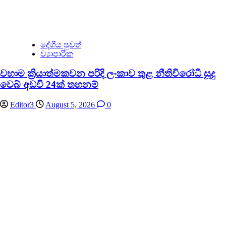
දේශීය පුවත්
ව්‍යාපාරික
වහාම ක්‍රියාත්මකවන පරිදි ලංකාව තුළ නීතිවිරෝධී සූදු
වෙබ් අඩවි 24ක් තහනම්
Editor3
August 5, 2026
0