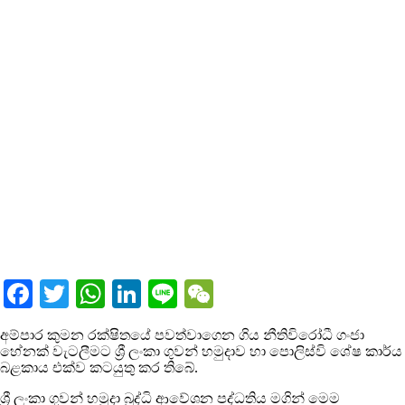
Facebook
Twitter
WhatsApp
LinkedIn
Line
WeChat
අම්පාර කුමන රක්ෂිතයේ පවත්වාගෙන ගිය නීතිවිරෝධී ගංජා
හේනක් වැටලීමට ශ්‍රී ලංකා ගුවන් හමුදාව හා පොලිස්වි ශේෂ කාර්ය
බළකාය එක්ව කටයුතු කර තිබේ.
ශ්‍රී ලංකා ගුවන් හමුදා බුද්ධි ආවේශන පද්ධතිය මගින් මෙම