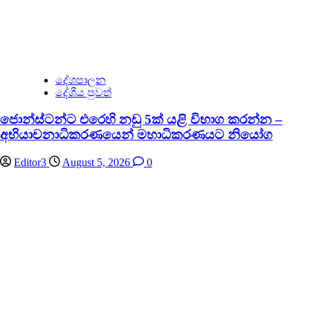
දේශපාලන
දේශීය පුවත්
ජොන්ස්ටන්ට එරෙහි නඩු 5ක් යළි විභාග කරන්න –
අභියාචනාධිකරණයෙන් මහාධිකරණයට නියෝග
Editor3
August 5, 2026
0