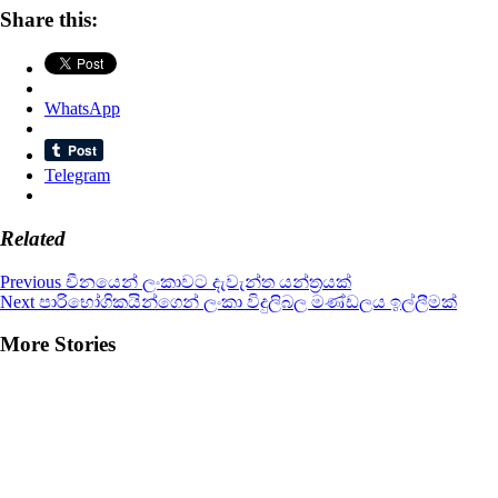
Share this:
WhatsApp
Telegram
Related
Continue
Previous
චීනයෙන් ලංකාවට දැවැන්ත යන්ත්‍රයක්
Next
පාරිභෝගිකයින්ගෙන් ලංකා විදුලිබල මණ්ඩලය ඉල්ලීමක්
Reading
More Stories