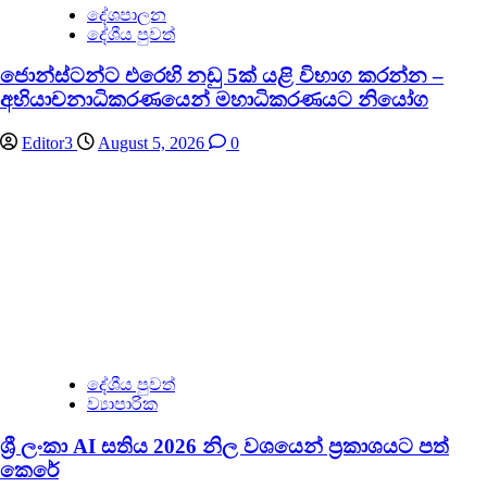
දේශපාලන
දේශීය පුවත්
ජොන්ස්ටන්ට එරෙහි නඩු 5ක් යළි විභාග කරන්න –
අභියාචනාධිකරණයෙන් මහාධිකරණයට නියෝග
Editor3
August 5, 2026
0
දේශීය පුවත්
ව්‍යාපාරික
ශ්‍රී ලංකා AI සතිය 2026 නිල වශයෙන් ප්‍රකාශයට පත්
කෙරේ