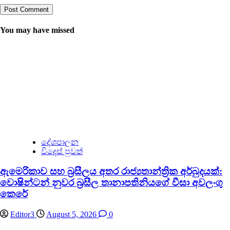
You may have missed
දේශපාලන
විදෙස් පුවත්
ඇමෙරිකාව සහ බ්‍රසීලය අතර රාජ්‍යතාන්ත්‍රික අර්බුදයක්:
වොෂින්ටන් නුවර බ්‍රසීල තානාපතිනියගේ වීසා අවලංගු
කෙරේ
Editor3
August 5, 2026
0