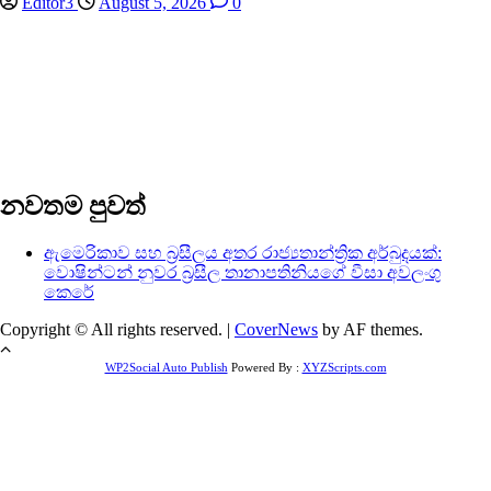
Editor3
August 5, 2026
0
නවතම පුවත්
ඇමෙරිකාව සහ බ්‍රසීලය අතර රාජ්‍යතාන්ත්‍රික අර්බුදයක්:
වොෂින්ටන් නුවර බ්‍රසීල තානාපතිනියගේ වීසා අවලංගු
කෙරේ
Copyright © All rights reserved.
|
CoverNews
by AF themes.
WP2Social Auto Publish
Powered By :
XYZScripts.com