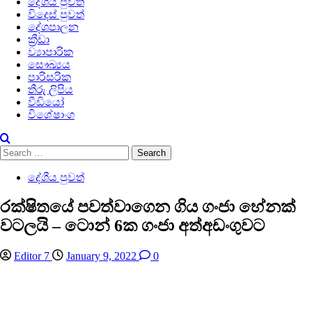
දේශීය පුවත්
විදෙස් පුවත්
දේශපාලන
ක්‍රීඩා
ව්‍යාපාරික
සෞඛ්‍යය
පාරිසරික
තීරු ලිපිය
වීඩියෝ
විශේෂාංග
Search
for:
දේශීය පුවත්
රක්ෂිතයේ පවත්වාගෙන ගිය ගංජා හේනක්
වටලයි – ටොන් 6ක ගංජා අත්අඩංගුවට
Editor 7
January 9, 2022
0