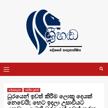
Skip
to
content
Primary
Menu
දේශපාලන
දේශීය පුවත්
ධුරයෙන් ඉවත් කිරීම ලොකු දෙයක්
නෙවෙයි; හෙට ඉදලා උසාවියට