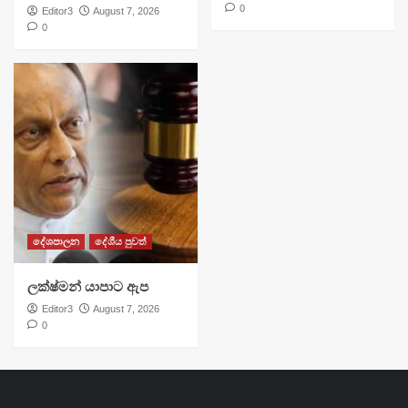
0
Editor3
August 7, 2026
0
දේශපාලන
දේශීය පුවත්
ලක්ෂ්මන් යාපාට ඇප
Editor3
August 7, 2026
0