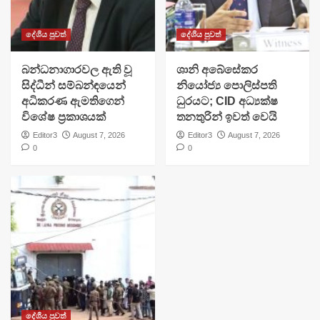
දේශීය පුවත්
දේශීය පුවත්
බන්ධනාගාරවල ඇති වූ
ශානි අබේසේකර
සිද්ධීන් සම්බන්ඳයෙන්
නියෝජ්‍ය පොලිස්පති
අධිකරණ ඇමතිගෙන්
ධුරයට; CID අධ්‍යක්ෂ
විශේෂ ප්‍රකාශයක්
තනතුරින් ඉවත් වෙයි
Editor3
August 7, 2026
Editor3
August 7, 2026
0
0
දේශීය පුවත්