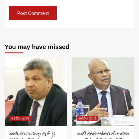
You may have missed
දේශීය පුවත්
දේශීය පුවත්
බන්ධනාගාරවල ඇති වූ
ශානි අබේසේකර නියෝජ්‍ය