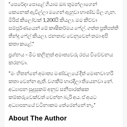
“පෙරේදා පොළේ ගියාම ඔබ තුමන්ලාගෙන්
කෙනෙක් ඇවිල්ලා මගෙන් ඇහුවා භාණ්ඩ මිල ගැන.
මිරිස් කිලෝවක් 1,200යි කියලා. මම කිව්වා
සම්පූර්ණයෙන් මේ කෘෂිකර්මය ෆේල්. ගත්ත ප්‍රතිපත්ති
තීන්දු ෆේල් කියලා. ජනතාව වෙනුවෙන් තමා අපි
කතා කළේ.”
ප්‍රශ්නය – මීට කලිනුත් අමාත්‍යවරු රජය විවේචනය
කරනවා.
“මං හිතන්නේ අමාත්‍ය මණ්ඩලයේ දීත් මොනවා හරි
කතා වෙන්න ඇති. වගකීම් භාරදීලා තියෙනවා නේ.
අධ්‍යාපන සුදුසුකම් අනුව සනීපාරක්ෂක
කම්කරුවෙක්වත් වෙන්න බැරි අය. ඒ අයට
අධ්‍යාපනයේ වටිනාකම තේරෙන්නේ නෑ.”
About The Author