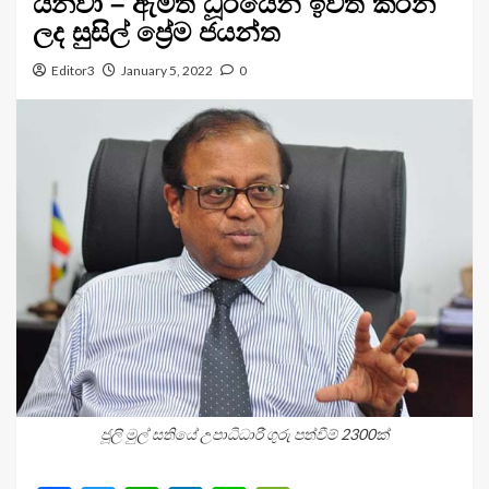
යනවා – ඇමති ධූරයෙන් ඉවත් කරන
ලද සුසිල් ප්‍රේම ජයන්ත
Editor3
January 5, 2022
0
ජූලි මුල් සතියේ උපාධිධාරී ගුරු පත්වීම් 2300ක්