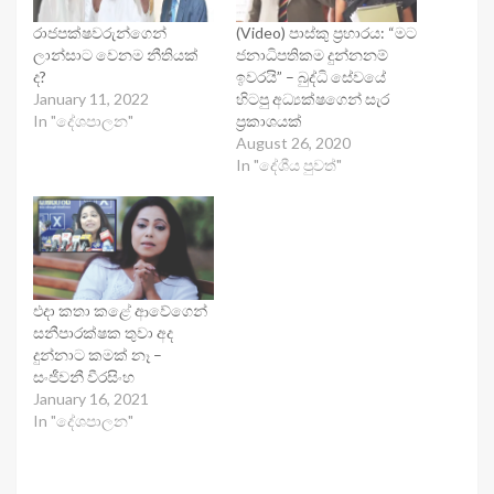
රාජපක්ෂවරුන්ගෙන්
(Video) පාස්කු ප්‍රහාරය: “මට
ලාන්සාට වෙනම නීතියක්
ජනාධිපතිකම දුන්නනම්
ද?
ඉවරයි” – බුද්ධි සේවයේ
January 11, 2022
හිටපු අධ්‍යක්ෂගෙන් සැර
In "දේශපාලන"
ප්‍රකාශයක්
August 26, 2020
In "දේශීය පුවත්"
එදා කතා කළේ ආවේගෙන්
සනීපාරක්ෂක තුවා අද
දුන්නාට කමක් නෑ –
සංජීවනී වීරසිංහ
January 16, 2021
In "දේශපාලන"