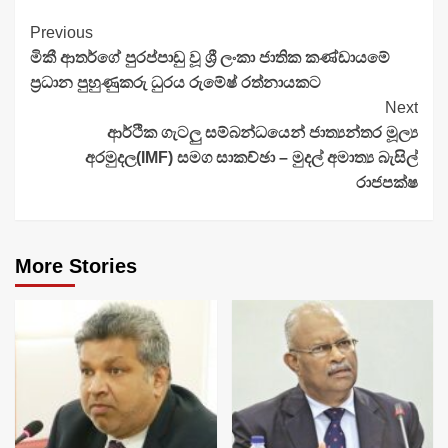
Continue
Previous
මිකී ආතර්ගේ පුරප්පාඩු වූ ශ්‍රී ලංකා ජාතික කණ්ඩායමේ
Reading
ප්‍රධාන පුහුණුකරු ධුරය රුමේෂ් රත්නායකට
Next
ආර්ථික ගැටලු සම්බන්ධයෙන් ජාත්‍යන්තර මූල්‍ය
අරමුදල(IMF) සමග සාකච්ඡා – මුදල් අමාත්‍ය බැසිල්
රාජපක්ෂ
More Stories