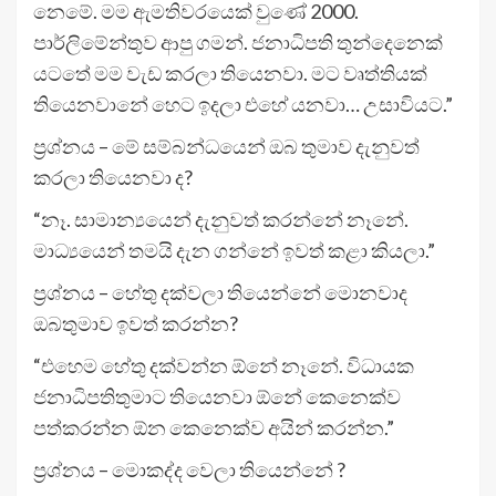
නෙමේ. මම ඇමතිවරයෙක් වුණේ 2000.
පාර්ලිමේන්තුව ආපු ගමන්. ජනාධිපති තුන්දෙනෙක්
යටතේ මම වැඩ කරලා තියෙනවා. මට වෘත්තියක්
තියෙනවානේ හෙට ඉදලා එහේ යනවා… උසාවියට.”
ප්‍රශ්නය – මේ සම්බන්ධයෙන් ඔබ තුමාව දැනුවත්
කරලා තියෙනවා ද?
“නෑ. සාමාන්‍යයෙන් දැනුවත් කරන්නේ නෑනේ.
මාධ්‍යයෙන් තමයි දැන ගන්නේ ඉවත් කළා කියලා.”
ප්‍රශ්නය – හේතු දක්වලා තියෙන්නේ මොනවාද
ඔබතුමාව ඉවත් කරන්න?
“එහෙම හේතු දක්වන්න ඕනේ නෑනේ. විධායක
ජනාධිපතිතුමාට තියෙනවා ඕනේ කෙනෙක්ව
පත්කරන්න ඕන කෙනෙක්ව අයින් කරන්න.”
ප්‍රශ්නය – මොකද්ද වෙලා තියෙන්නේ ?