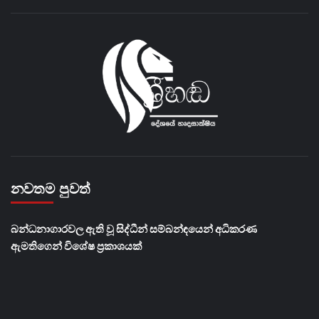
නවතම පුවත්
බන්ධනාගාරවල ඇති වූ සිද්ධීන් සම්බන්ඳයෙන් අධිකරණ
ඇමතිගෙන් විශේෂ ප්‍රකාශයක්