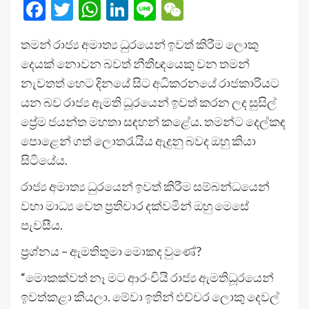
Facebook
Twitter
WhatsApp
LinkedIn
Line
WeChat
තමන් රාජ්‍ය අමාත්‍ය ධුරයෙන් ඉවත් කිරීම ලොකු
දෙයක් නොවන බවත් නීතීඥයෙකු වන තමන්
නැවතත් හෙට දිනයේ සිට අධිකරනයේ රාජකාරියට
යන බව රාජ්‍ය ඇමති ධූරයෙන් ඉවත් කරන ලද සුසිල්
ප්‍රේම ජයන්ත මහතා සඳහන් කළේය. තමන්ට දෙල්කඳ
පොළෙන් ගත් ලොතරැයිය ඇදුනු බවද ඔහු කියා
සිටියේය.
රාජ්‍ය අමාත්‍ය ධුරයෙන් ඉවත් කිරීම සම්බන්ධයෙන්
වහා මාධ්‍ය වෙත ප්‍රතිචාර දක්වමින් ඔහු මෙසේ
පැවසීය.
ප්‍රශ්නය – ඇමතිතුමා මොකද වුණේ?
“මොකක්වත් නෑ මට ආරංචියි රාජ්‍ය ඇමතිධූරයෙන්
ඉවත්කළා කියලා. මේවා ඉතින් එච්චර ලොකු දෙවල්