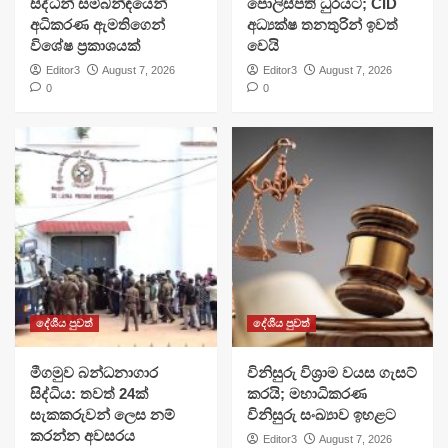
සිද්ධීන් සම්බන්ඳයෙන්
පොලිස්පති ධුරයට; CID
අධිකරණ ඇමතිගෙන්
අධ්‍යක්ෂ තනතුරින් ඉවත්
විශේෂ ප්‍රකාශයක්
වෙයි
Editor3
August 7, 2026
Editor3
August 7, 2026
0
0
දේශීය පුවත්
දේශීය පුවත්
මීගමුව බන්ධනාගාර
විනිසුරු විශ්‍රාම වයස ගැසට්
සිද්ධිය: තවත් 24ක්
කරයි; මහාධිකරණ
සැකකරුවන් ලෙස නම්
විනිසුරු සංඛ්‍යාව ඉහළට
කරන්න අවසරය
Editor3
August 7, 2026