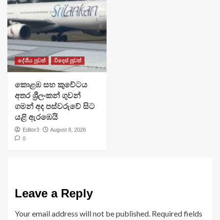
දේශීය පුවත්
විදෙස් පුවත්
​කොළඹ සහ කුවේටය
අතර ශ්‍රීලංකන් ගුවන්
ගමන් අද පස්වරුවේ සිට
යළි ඇරඹෙයි
Editor3
August 8, 2026
0
Leave a Reply
Your email address will not be published.
Required fields