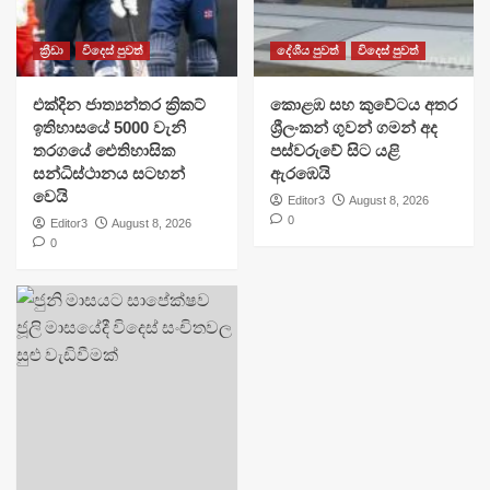
ක්‍රීඩා
විදෙස් පුවත්
දේශීය පුවත්
විදෙස් පුවත්
එක්දින ජාත්‍යන්තර ක්‍රිකට්
​කොළඹ සහ කුවේටය අතර
ඉතිහාසයේ 5000 වැනි
ශ්‍රීලංකන් ගුවන් ගමන් අද
තරගයේ ඓතිහාසික
පස්වරුවේ සිට යළි
සන්ධිස්ථානය සටහන්
ඇරඹෙයි
වෙයි
Editor3
August 8, 2026
0
Editor3
August 8, 2026
0