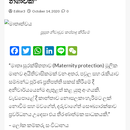
නිගාවක්”
Editor3
October 14, 2020
0
ප්‍රසූත නිවාඩුව කප්පාදු කිරීමේ
Facebook
Twitter
WhatsApp
LinkedIn
Line
WeChat
“මාතෘ සුරක්ෂිතතාව (Maternity protection) මූලික
මානව අයිතිවාසිකමක් වන අතර, පවුල සහ රැකියාව
සම්බන්ධ පූර්ණ ප්‍රතිපත්ති සකස් කිරීමේ දී
අනිවාර්යයෙන්ම ඇතුළත් කළ යුතු අංගයකි.
වැඩපොළේ දී කාන්තාව නොසලකා හැරීමට ලක්
නොවීම සහ මවගේත්, දරුවාගේත් සෞඛ්‍යාරක්ෂාව
ප්‍රවර්ධනය උදෙසා එය තීරණාත්මක සාධකයකි.”
– ලෝක කම්කරු සංවිධානය