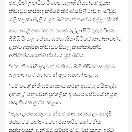
එබැවින් උපාධිධාරී අභ්‍යාසලාභිනියන්ගේ ප්‍රසූත
නිවාඩුව කප්පාදු කිරීමේ තීරණය පිළිබඳව ආණ්ඩුව
යළි සලකා බැලිය යුතු බව කාන්තාවෝ ඉල්ලා සිටිති.
නම හෙළි නොකරන මෙන් ඉල්ලා සිටි ගුරුවරියක
බීබීසී සිංහල සේවය සමඟ කියා සිටියේ කාන්තාවන්ට
දැනට අනුමත නිවාඩුව සියලු කාන්තාවන්ට
අනිවාර්යයෙන්ම හිමිවිය යුතු බවය.
“ඒක නිරෝගී දරුවන් ජාතියට බිහි කිරීමට සෘජුවම
බලපානවා,” යනුවෙන් ඇය සඳහන් කළාය.
“මේ වගේ නීතී සම්පාදනය කරන අයට ළමයි නැද්ද
දන්නෑ,” යනුවෙන් පුද්ගලික අංශයේ සේවයේ නියුතු
තරුණියක ප්‍රශ්න කළාය.
“කුඩා ළමයෙකුට යාන්තම් මාස දෙකට ලං වෙද්දී
රස්සාවට යන්න වෙන එක හරිම ශෝචනීය
තත්ත්වයක්. දැන් මට සම්පූර්ණ වැටුප් සහිත, අර්ධ