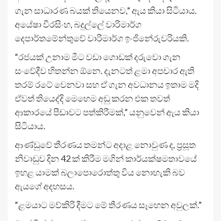
ගැන සාධාරණ බයක් තියෙනව,” ඇය කියා සිටියාය.
අයේෂා වීරසිංහ, බදුල්ලේ වාරිමාර්ග
දෙපාර්තමේන්තුවේ වාරිමාර්ග ඉංජිනේරුවරියකි.
“රජයක් උනාම මීට වඩා ගොඩක් දරුවො ගැන
සංවේදීව හිතන්න ඕනෙ. දැනටත් ළමා අපචාර ඇති
තරම් රටේ වෙනවා සහ ඒ ගැන අවධානය ඉතාම මදි
ඒවත් තියෙද්දි මෙහෙම අඩු කරන එක තවත්
ආකාරයේ පීඩාවට පත්කිරීමක්,” යනුවෙන් ඇය කියා
සිටියාය.
ආණ්ඩුවේ තීරණය තමන්ට අදාළ නොවුණ ද, ප්‍රසූත
නිවාඩුව දින 42 ක් කිරීම මගින් කාර්යක්ෂමතාවයේ
ඉහළ යාමක් බලාපොරොත්තු විය නොහැකි බව
ඇයගේ අදහසය.
“ළමයාට මව්කිරි දීමට මේ තීරණය සෑහෙන අවුලක්.”