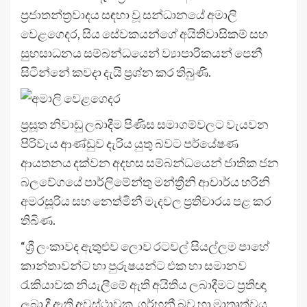
ප්‍රජාතන්ත්‍රවාදය සඳහා වූ සන්ධානයේ අමාලි
වෙළගෙදර, සිය සේවකයන්ගේ අයිතිවාසිකම් සහ
සුභසාධනය සම්බන්ධයෙන් ව්‍යාපාරිකයන් පෙනී
සිටින්නේ කවදා දැයි ප්‍රශ්න කර තිබුණි.
ප්‍රසූත නිවාඩු ලබාදීම පිණිස සමාගම්වලට වැයවන
පිරිවැය ආණ්ඩුව දැරිය යුතු බවට පර්යේෂණ
ආයතනය දක්වන අදහස සම්බන්ධයෙන් ජාතික ජන
බලවේගයේ පාර්ලිමේන්තු මන්ත්‍රීනි ආචාර්ය හරිනි
අමරසූරිය සහ නෙත්මිනී මැදවල ප්‍රතිචාරය පළ කර
තිබිණ.
“ශ්‍රී ලංකාවද ඇතුළුව ලොව රටවල් සියල්ලම පාහේ
කාන්තාවන්ට හා පුරුෂයන්ට එක හා සමානව
රැකියාවක නියැලීමේ ඇති අයිතිය ලබාදීමට ප්‍රතිඥා
ලබා දී ඇති අවස්ථාවක, ගර්භනී බව හා මාතෘත්වය