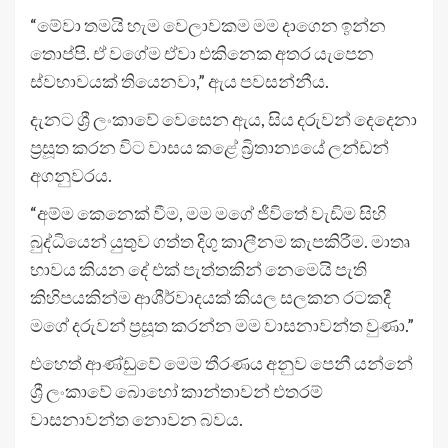
“මේවා තමයි හැම වෙලාවකම මම දාගෙන ඉන්න
තොප්පි. ඒ වගේම ඒවා එකිනෙක අතර යැපෙන
ස්වභාවයක් තියෙනවා,” ඇය පවසන්නීය.
දැනට ශ්‍රී ලංකාවේ වෙසෙන ඇය, සිය දරුවන් දෙදෙනා
ප්‍රසූත කරන විට වාසය කළේ බ්‍රිතාන්‍යයේ ලන්ඩන්
අගනුවරය.
“අම්ම කෙනෙක් වීම, මම මගේ ජීවිතේ වැඩිම සිහි
බුද්ධියෙන් යුතුව ගත්ත දිගු කාලීනම කැපකිරීම. මාතෘ
භාවය කියන දේ එක් පැත්තකින් නෙමෙයි පැති
කිහිපයකින්ම ආශීර්වාදයක් කියල සලකන රටකදී
මගේ දරුවන් ප්‍රසූත කරන්න මම වාසනාවන්ත වුණා.”
එහෙත් ආණ්ඩුවේ මෙම තීරණය අනුව පෙනී යන්නේ
ශ්‍රී ලංකාවේ බොහෝ කාන්තාවන් එතරම්
වාසනාවන්ත නොවන බවය.