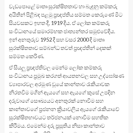
වැඩපොළේ මාතෘ සුරක්ෂිතතාව හා බැඳුනු කම්කරු
අයිතීන් පිළිබඳ පළමු ප්‍රඥප්තිය සම්මත කෙරුණේ මීට
සියවසකට ඉහත දී, 1919 දීය. ඒ ලෝක කම්කරු
සංවිධානයේ සමාරම්භක ජාත්‍යන්තර සමුළුවේදීය.
ඉන් අනතුරුව 1952 දී සහ වසර 2000 දී මාතෘ
සුරක්ෂිතතාව සම්බන්ධ තවත් ප්‍රඥප්තීන් දෙකක්
සම්මත කෙරිණ.
ඒ සියලු ප්‍රඥප්තිවල මෙන්ම ලෝක කම්කරු
සංවිධානය ප්‍රමුඛ කරගත් ආයතනවල සහ උද්ඝෝෂණ
ව්‍යාපාරවල අරමුණ වූයේ කාන්තාව රැකියාවක
නිරතවීම මගින් ඇයගේ සහ ඇයගේ කුසේ උපදින
දරුවාගේ සෞඛ්‍යයට අනතුරක් නොවීම සහ
කාන්තාවගේ ප්‍රජනන ක්‍රියාවලිය ඇයගේ රැකියාවේ
සුරක්ෂිතභාවයට තර්ජනයක් නොවීම සහතික
කිරීමය. එමෙන්ම දරු ප්‍රසූතිය නිසා කාන්තාව