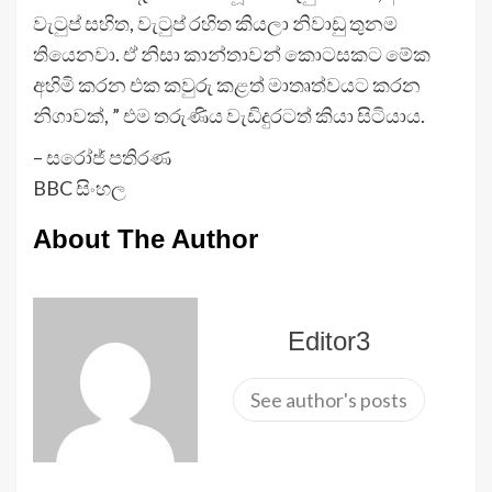
වැටුප් සහිත, වැටුප් රහිත කියලා නිවාඩු තුනම
තියෙනවා. ඒ නිසා කාන්තාවන් කොටසකට මේක
අහිමි කරන එක කවුරු කළත් මාතෘත්වයට කරන
නිගාවක්, ” එම තරුණිය වැඩිදුරටත් කියා සිටියාය.
– සරෝජ් පතිරණ
BBC සිංහල
About The Author
Editor3
See author's posts