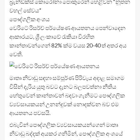
බ්‍රැන්ඩික්ස් කොරෝනා පොකුරෙන් හෙළිවන “නූතන
වහල් සේවය”
පෞද්ගලික අංශය
වෙරිටේ රිසර්ච් පර්යේෂණ ආයතනය පෙන්වාදෙන
ආකාරයට, ශ්‍රී ලංකාවේ රැකියා විරහිත
කාන්තාවන්ගෙන් 82% ක්ම වයස 20-40 ත් අතර අය
වෙති.
මාතෘ නිවාඩු සඳහා සම්පූර්ණ පිරිවැය අදාළ සමාගම
විසින් දැරිය යුතු බවට දැනට බලපවත්නා නීතිය
හේතුවෙන් කාන්තාවන් බඳවා ගැනීමට පෞද්ගලික
ව්‍යවසායකයන් උනන්දුවක් නොදක්වන බව එම
ආයතනය පවසයි.
එබැවින් පෞද්ගලික ව්‍යවසායකයන්ගෙන් මාතෘ
නිවාඩු බද්දක් අයකර ගනිමින්, පෞද්ගලික අංශයේ