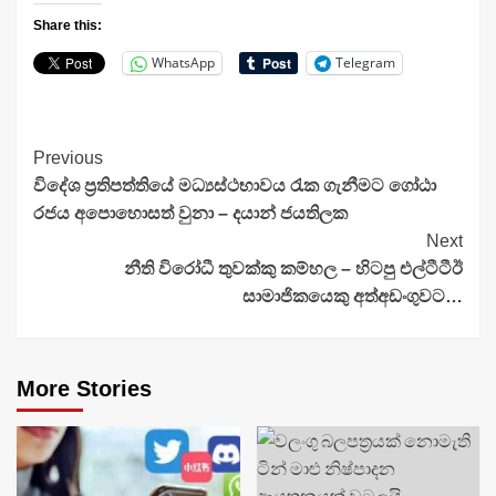
Share this:
WhatsApp
Telegram
Continue
Previous
විදේශ ප්‍රතිපත්තියේ මධ්‍යස්ථභාවය රැක ගැනීමට ගෝඨා
Reading
රජය අපොහොසත් වුනා – දයාන් ජයතිලක
Next
නීති විරෝධී තුවක්කු කම්හල – හිටපු එල්ටීටීඊ
සාමාජිකයෙකු අත්අඩංගුවට…
More Stories