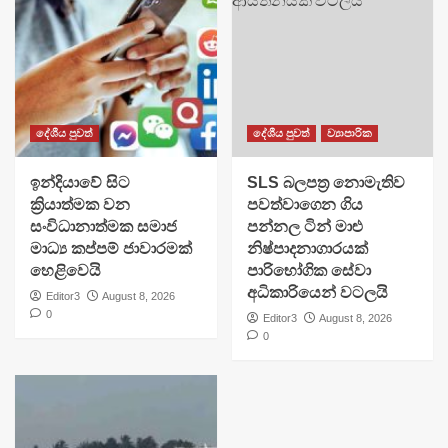
දේශීය පුවත්
දේශීය පුවත්
ව්‍යාපාරික
​ඉන්දියාවේ සිට
SLS බලපත්‍ර නොමැතිව
ක්‍රියාත්මක වන
පවත්වාගෙන ගිය
සංවිධානාත්මක සමාජ
පන්නල ටින් මාළු
මාධ්‍ය කප්පම් ජාවාරමක්
නිෂ්පාදනාගාරයක්
හෙළිවෙයි
පාරිභෝගික සේවා
අධිකාරියෙන් වටලයි
Editor3
August 8, 2026
0
Editor3
August 8, 2026
0