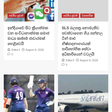
දේශීය පුවත්
දේශීය පුවත්
ව්‍යාපාරික
​ඉන්දියාවේ සිට ක්‍රියාත්මක
SLS බලපත්‍ර නොමැතිව
වන සංවිධානාත්මක සමාජ
පවත්වාගෙන ගිය පන්නල
මාධ්‍ය කප්පම් ජාවාරමක්
ටින් මාළු
හෙළිවෙයි
නිෂ්පාදනාගාරයක්
පාරිභෝගික සේවා
Editor3
August 8, 2026
අධිකාරියෙන් වටලයි
0
Editor3
August 8, 2026
0