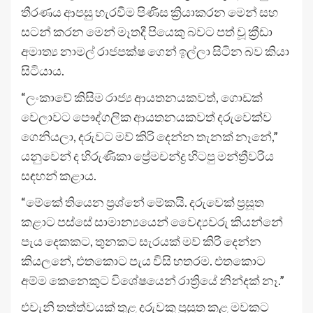
තීරණය ආපසු හැරවීම පිණිස ක්‍රියාකරන මෙන් සහ
සටන් කරන මෙන් මෑතදී පියෙකු බවට පත් වූ ක්‍රීඩා
අමාත්‍ය නාමල් රාජපක්ෂ ගෙන් ඉල්ලා සිටින බව කියා
සිටියාය.
“ලංකාවේ කිසිම රාජ්‍ය ආයතනයකවත්, ගොඩක්
වෙලාවට පෞද්ගලික ආයතනයකවත් දරුවෙක්ව
ගෙනියලා, දරුවට මව් කිරි දෙන්න තැනක් නෑනේ,”
යනුවෙන් ද හිරුණිකා ප්‍රේමචන්ද්‍ර හිටපු මන්ත්‍රීවරිය
සඳහන් කළාය.
“මේකේ තියෙන ප්‍රශ්නේ මේකයි. දරුවෙක් ප්‍රසූත
කළාට පස්සේ සාමාන්‍යයෙන් වෛද්‍යවරු කියන්නේ
පැය දෙකකට, තුනකට සැරයක් මව් කිරි දෙන්න
කියලනේ, එතකොට පැය විසි හතරම. එතකොට
අම්ම කෙනෙකුට විශේෂයෙන් රාත්‍රියේ නින්දක් නෑ.”
එවැනි තත්ත්වයක් තුළ දරුවකු ප්‍රසූත කළ මවකට