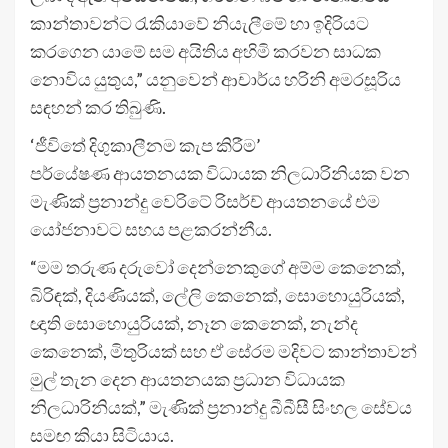
කාන්තාවන්ට රැකියාවේ නියැලීමේ හා ඉදිරියට
කරගෙන යාමේ සම අයිතිය අහිමි කරවන සාධක
නොවිය යුතුය,” යනුවෙන් ආචාර්ය හරිනි අමරසූරිය
සඳහන් කර තිබුණි.
‘ජීවිතේ දිගුකාලීනම කැප කිරීම’
පර්යේෂණ ආයතනයක විධායක නිලධාරිනියක වන
මැණික් ප්‍රනාන්දු වෙරිටේ රිසර්ච් ආයතනයේ එම
යෝජනාවට සහය පළකරන්නීය.
“මම තරුණ දරුවෝ දෙන්නෙකුගේ අම්ම කෙනෙක්,
බිරිඳක්, දියණියක්, ලේලි කෙනෙක්, සොහොයුරියක්,
ඥාති සොහොයුරියක්, නෑන කෙනෙක්, නැන්ද
කෙනෙක්, මිතුරියක් සහ ඒ සේරම මදිවට කාන්තාවන්
මුල් තැන දෙන ආයතනයක ප්‍රධාන විධායක
නිලධාරිනියක්,” මැණික් ප්‍රනාන්දු බීබීසී සිංහල සේවය
සමඟ කියා සිටියාය.