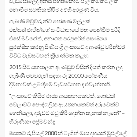
වැඩපොලේදී අනිසි පහත්කොට සැලකීමකට ලක්
නොවීම සහතික කිරීම ද එහි අරමුණ විය.
ගැබිණි මවුවරුන්ට පෝෂණ මල්ලක්
එක්සත් ජාතීන්ගේ සංවිධානයේ මඟ පෙන්වීම පරිදි
එසේ මවගේත්, අනාගත පරපුරේත් සෞඛ්‍යය
සුරක්ෂිත කරනු පිණිස ශ්‍රී ලංකාවේ ද ආණ්ඩු වරින්වර
විවිධ වැඩසටහන් ක්‍රියාත්මක කළහ.
2015 සිට යහපාලන ආණ්ඩුව විසින් දියත් කරන ලද
ගැබිණි මව්වරුන් සඳහා රු 20000 පෝෂණීය
දීමනාවක් ලබාදීමේ වැඩසටහන ද එවැන්නකි.
“ලංකාවේ කිසිම රාජ්‍ය ආයතනයකවත්, ගොඩක්
වෙලාවට පෞද්ගලික ආයතනයකවත් දරුවෙක්ව
ගෙනියලා, දරුවට මවු කිරි දෙන්න තැනක් නෑනේ” –
හිරුණිකා ප්‍රේමචන්ද්‍ර
මසකට රුපියල් 2000 ක් බැගින් මාස දහයක් මුළුල්ලේ