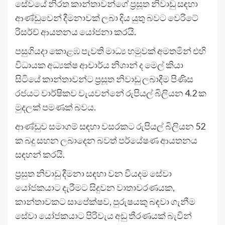
සේවයේ නිරත කාන්තාවන්ගේ ප්‍රසූත නිවාඩු සඳහා
ආණ්ඩුවෙන් දීමනාවක් ලබා දිය යුතු බවට වෙරිටේ
රිසර්ච් ආයතනය යෝජනා කරයි.
පසුගියදා කොළඹ පැවති මාධ්‍ය හමුවක් අමතමින් එහි
විධායක අධ්‍යක්ෂ ආචාර්ය නිශාන් ද මෙල් කියා
සිටියේ කාන්තාවන්ට ප්‍රසූත නිවාඩු ලබාදීම පිණිස
රජයට වාර්ෂිකව වැයවන්නේ රුපියල් බිලියන 4.2 ක
මුදලක් පමණක් බවය.
ආණ්ඩුව සමාගම් සඳහා වසරකට රුපියල් බිලියන 52
ක බදු සහන ලබාදෙන බවත් පර්යේෂණ ආයතනය
සඳහන් කරයි.
ප්‍රසුත නිවාඩු දීමනා සඳහා වන වියදම සේවා
යෝජකයාට දැරීමට සිදුවන වාතාවරණයක,
කාන්තාවකට සාපේක්ෂව, පුරුෂයකු බඳවා ගැනීම
සේවා යෝජකයාට පිරිවැය අඩු තීරණයක් බැවින්