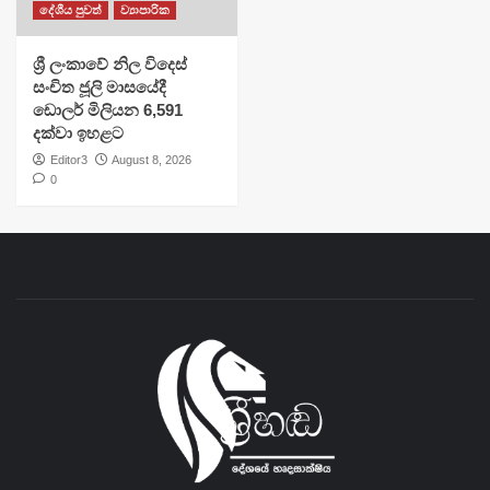
දේශීය පුවත්
ව්‍යාපාරික
ශ්‍රී ලංකාවේ නිල විදෙස්
සංචිත ජූලි මාසයේදී
ඩොලර් මිලියන 6,591
දක්වා ඉහළට
Editor3
August 8, 2026
0