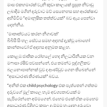
මාස එකහමාරක් වැනි කුඩා කාලයක් ප්‍රසූත නිවාඩු
ලබාදීම මගින් දරුවාට මව් සෙනෙහස සහ ආරක්ෂාව
අහිමිවීම “අමානුෂික තත්ත්වයක්” බව ඇය පෙන්වා
දෙන්නීය.
‘මාතෘත්වයට කරන නිගාවක්’
බීබීසී සිංහල සේවය සමඟ අදහස් දැක්වූ බොහෝ
කාන්තාවෝ ඒ අදහස අනුමත කළහ.
කොළඹ ජාතික රෝහලේ හෙද නිලධාරිනියක වන
මෆාසා රෂිඩ් පවසන්නේ, එය තමන්ට පුද්ගලිකව
බලනොපාන්නක් වුව ද ආණ්ඩුව ගෙන තිබෙන්නේ
“අසාධාරණ තීරණයක්” බවය.
“අනිත් එක child psychology එක පැත්තෙන් ගත්තම
දරුවගේ මුල් කාලෙ හැම අවශ්‍යතාවයක් ම
සැපිරෙන්නෙ අම්මගෙන්. එහෙම එකේ ඒක මෙහෙම
අසාධාරණ විදිහට කපල දැම්මම හැදෙන දරුවො