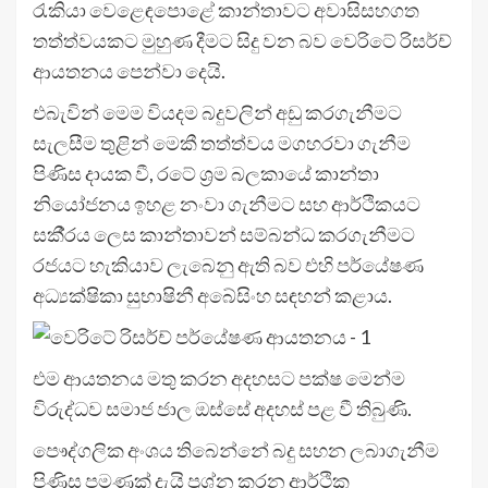
රැකියා වෙළෙඳපොළේ කාන්තාවට අවාසිසහගත
තත්ත්වයකට මුහුණ දීමට සිදු වන බව වෙරිටේ රිසර්ච්
ආයතනය පෙන්වා දෙයි.
එබැවින් මෙම වියදම බදුවලින් අඩු කරගැනීමට
සැලසීම තුළින් මෙකී තත්ත්වය මගහරවා ගැනීම
පිණිස දායක වී, රටේ ශ‍්‍රම බලකායේ කාන්තා
නියෝජනය ඉහළ නංවා ගැනීමට සහ ආර්ථිකයට
සකී‍්‍රය ලෙස කාන්තාවන් සම්බන්ධ කරගැනීමට
රජයට හැකියාව ලැබෙනු ඇති බව එහි පර්යේෂණ
අධ්‍යක්ෂිකා සුභාෂිනී අබේසිංහ සඳහන් කළාය.
එම ආයතනය මතු කරන අදහසට පක්ෂ මෙන්ම
විරුද්ධව සමාජ ජාල ඔස්සේ අදහස් පළ වී තිබුණි.
පෞද්ගලික අංශය තිබෙන්නේ බදු සහන ලබාගැනීම
පිණිස පමණක් දැයි ප්‍රශ්න කරන ආර්ථික