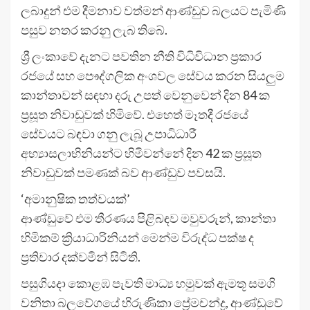
ලබාදුන් එම දීමනාව වත්මන් ආණ්ඩුව බලයට පැමිණි
පසුව නතර කරනු ලැබ තිබේ.
ශ්‍රී ලංකාවේ දැනට පවතින නීති විධිවිධාන ප්‍රකාර
රජයේ සහ පෞද්ගලික අංශවල සේවය කරන සියලුම
කාන්තාවන් සඳහා දරු උපත් වෙනුවෙන් දින 84 ක
ප්‍රසූත නිවාඩුවක් හිමිවේ. එහෙත් මෑතදී රජයේ
සේවයට බඳවා ගනු ලැබූ උපාධිධාරී
අභ්‍යාසලාභිනියන්ට හිමිවන්නේ දින 42 ක ප්‍රසූත
නිවාඩුවක් පමණක් බව ආණ්ඩුව පවසයි.
‘අමානුෂික තත්වයක්’
ආණ්ඩුවේ එම තීරණය පිළිබඳව මවුවරුන්, කාන්තා
හිමිකම් ක්‍රියාධාරිනියන් මෙන්ම විරුද්ධ පක්ෂ ද
ප්‍රතිචාර දක්වමින් සිටිති.
පසුගියදා කොළඹ පැවති මාධ්‍ය හමුවක් ඇමතූ සමගි
වනිතා බලවේගයේ හිරුණිකා ප්‍රේමචන්ද්‍ර, ආණ්ඩුවේ