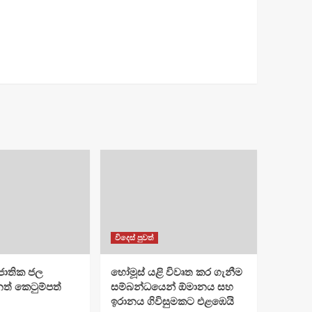
විදෙස් පුවත්
ජාතික ජල
හෝමූස් යළි විවෘත කර ගැනීම
ත් කෙටුම්පත්
සම්බන්ධයෙන් ඕමානය සහ
ඉරානය ගිවිසුමකට එළඹෙයි