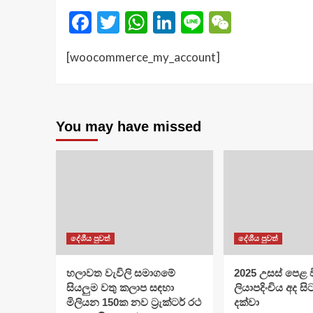
Facebook
Twitter
WhatsApp
LinkedIn
Line
WeChat
[woocommerce_my_account]
You may have missed
දේශීය පුවත්
දේශීය පුවත්
හලාවත වැවිලි සමාගමේ
​2025 උසස් පෙළ වි
සියලුම වතු කලාප සඳහා
ලියාපදිංචිය අද සි
මිලියන 150ක නව ට්‍රැක්ටර් රථ
දක්වා