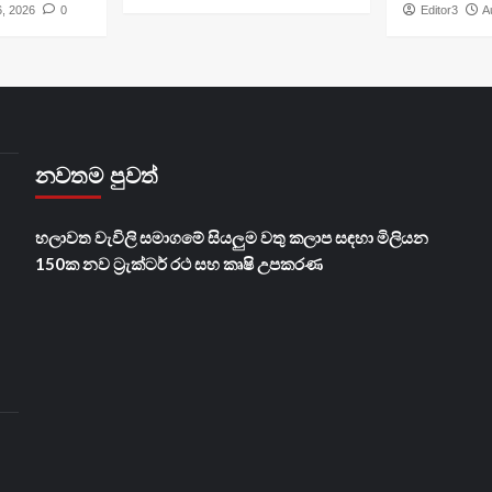
6, 2026
0
Editor3
A
නවතම පුවත්
හලාවත වැවිලි සමාගමේ සියලුම වතු කලාප සඳහා මිලියන
150ක නව ට්‍රැක්ටර් රථ සහ කෘෂි උපකරණ