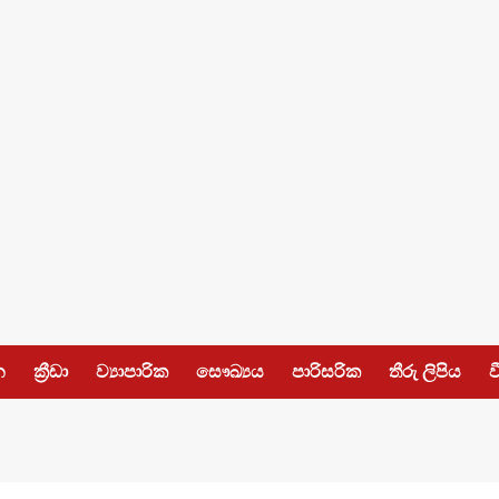
න
ක්‍රීඩා
ව්‍යාපාරික
සෞඛ්‍යය
පාරිසරික
තීරු ලිපිය
ව