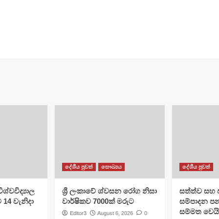
දේශීය පුවත්
සෞඛ්‍යය
දේශීය පුවත්
ශ්වවිද්‍යාල
ශ්‍රී ලංකාවේ ශ්වසන රෝග නිසා
සත්ත්ව සහ 
ට 14 වැනිදා
වාර්ෂිකව 7000ක් මරුට
සම්පාදන පන
සම්මත වෙයි
Editor3
August 6, 2026
0