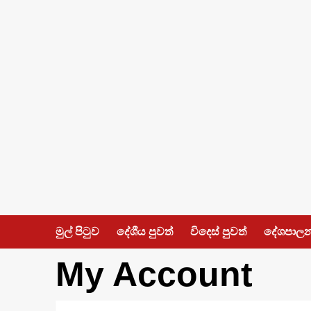
Skip
to
content
මුල් පිටුව
දේශීය පුවත්
විදෙස් පුවත්
දේශපාල
My Account