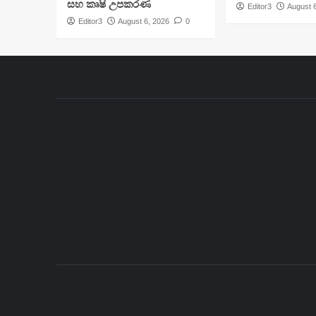
සහ කෘෂි උපකරණ
Editor3
August 
Editor3
August 6, 2026
0