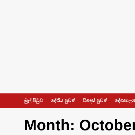
Skip
to
content
මුල් පිටුව
දේශීය පුවත්
විදෙස් පුවත්
දේශපාල
Month:
Octobe