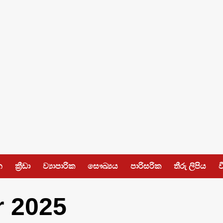
න
ක්‍රීඩා
ව්‍යාපාරික
සෞඛ්‍යය
පාරිසරික
තීරු ලිපිය
ව
r 2025