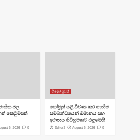
විදෙස් පුවත්
ජාතික ජල
හෝමූස් යළි විවෘත කර ගැනීම
ත් කෙටුම්පත්
සම්බන්ධයෙන් ඕමානය සහ
ඉරානය ගිවිසුමකට එළඹෙයි
ugust 6, 2026
0
Editor3
August 6, 2026
0