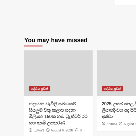
You may have missed
දේශීය පුවත්
දේශීය පුවත්
හලාවත වැවිලි සමාගමේ
​2025 උසස් පෙළ වි
සියලුම වතු කලාප සඳහා
ලියාපදිංචිය අද සි
මිලියන 150ක නව ට්‍රැක්ටර් රථ
දක්වා
සහ කෘෂි උපකරණ
Editor3
August 
Editor3
August 6, 2026
0