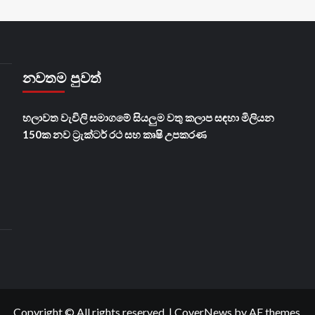
නවතම පුවත්
හලාවත වැවිලි සමාගමේ සියලුම වතු කලාප සඳහා මිලියන
150ක නව ට්‍රැක්ටර් රථ සහ කෘෂි උපකරණ
Copyright © All rights reserved.
|
CoverNews
by AF themes.