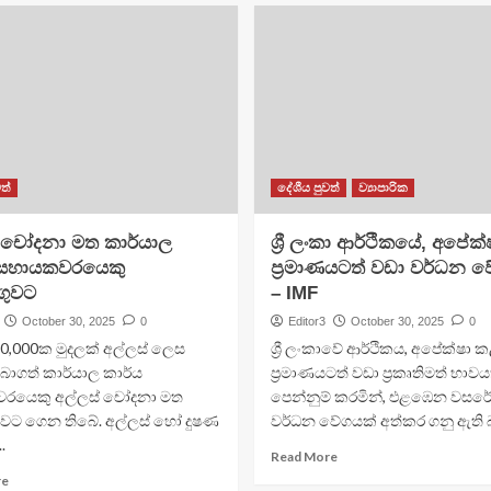
ත්
දේශීය පුවත්
ව්‍යාපාරික
් චෝදනා මත කාර්යාල
ශ්‍රී ලංකා ආර්ථිකයේ, අපේක
 සහායකවරයෙකු
ප්‍රමාණයටත් වඩා වර්ධන 
ගුවට
– IMF
October 30, 2025
0
Editor3
October 30, 2025
0
 10,000ක මුදලක් අල්ලස් ලෙස
ශ්‍රී ලංකාවේ ආර්ථිකය, අපේක්ෂා 
ලබාගත් කාර්යාල කාර්ය
ප්‍රමාණයටත් වඩා ප්‍රකෘතිමත් භාවය
රයෙකු අල්ලස් චෝදනා මත
පෙන්නුම් කරමින්, එළඹෙන වසරේ
ුවට ගෙන තිබේ. අල්ලස් හෝ දුෂණ
වර්ධන වේගයක් අත්කර ගනු ඇති බ
.
Read More
re