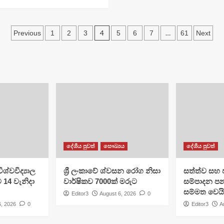
Posts
4
…
Previous
1
2
3
5
6
7
61
Next
navigation
දේශීය පුවත්
සෞඛ්‍යය
දේශීය පුවත්
ශ්වවිද්‍යාල
ශ්‍රී ලංකාවේ ශ්වසන රෝග නිසා
සත්ත්ව සහ 
ට 14 වැනිදා
වාර්ෂිකව 7000ක් මරුට
සම්පාදන පන
සම්මත වෙයි
Editor3
August 6, 2026
0
6, 2026
0
Editor3
A