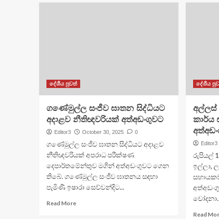
දේශීය පුවත්
දේශීය පුව
ගණේමුල්ල සංජීව ඝාතන සිද්ධියට
අල්ලස
අදාළව නීතිඥවරියක් අත්අඩංගුවට
කාර්ය
අත්අඩං
Editor3
October 30, 2025
0
ගණේමුල්ල සංජීව ඝාතන සිද්ධියට අදාළව
Editor3
නීතිඥවරියක් අපරාධ පරීක්ෂණ
රුපියල්
දෙපාර්තමේන්තුව මගින් අත්අඩංගුවට ගෙන
ඉල්ලා, 
තිබේ. ගණේමුල්ල සංජීව ඝාතනය සඳහා
සහායකව
පැමිණි ඉෂාරා සෙව්වන්දිට...
අත්අඩංග
චෝදනා..
Read More
Read Mo