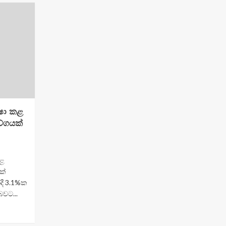
්ෂා කළ
වේගයක්
කළ
ක්
දී 3.1%ක
වට...