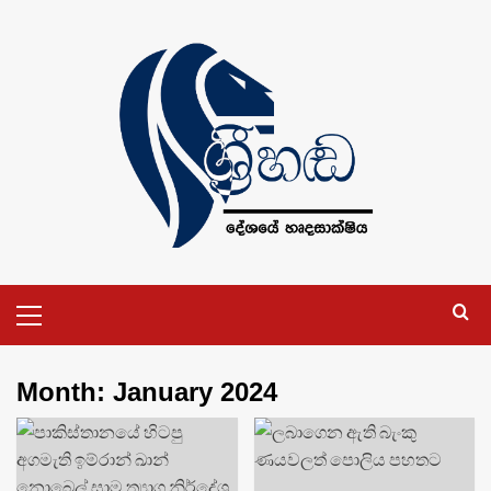
Skip
to
content
Primary
Menu
Month:
January 2024