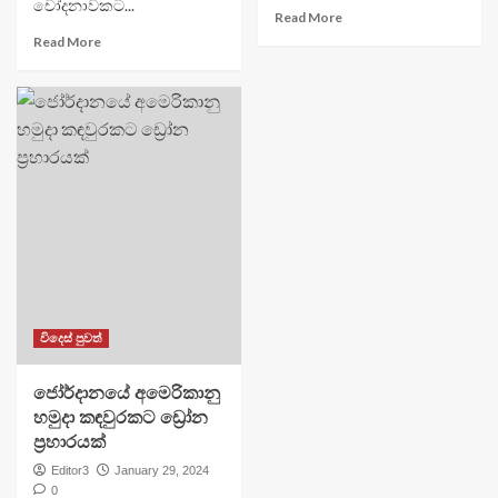
චෝදනාවකට...
Read More
Read More
විදෙස් පුවත්
ජෝර්දානයේ අමෙරිකානු
හමුදා කඳවුරකට ඩ්‍රෝන
ප්‍රහාරයක්
Editor3
January 29, 2024
0