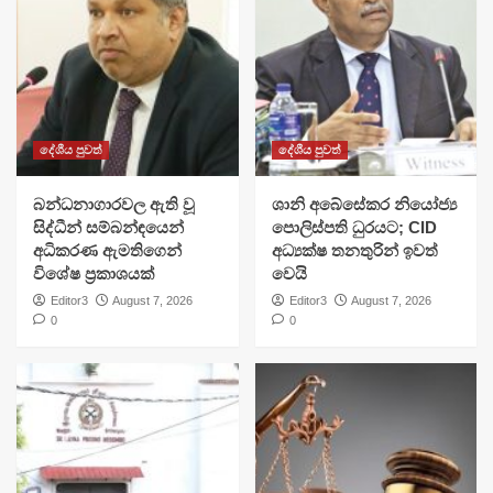
දේශීය පුවත්
දේශීය පුවත්
බන්ධනාගාරවල ඇති වූ
ශානි අබේසේකර නියෝජ්‍ය
සිද්ධීන් සම්බන්ඳයෙන්
පොලිස්පති ධුරයට; CID
අධිකරණ ඇමතිගෙන්
අධ්‍යක්ෂ තනතුරින් ඉවත්
විශේෂ ප්‍රකාශයක්
වෙයි
Editor3
August 7, 2026
Editor3
August 7, 2026
0
0