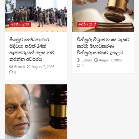
දේශීය පුවත්
දේශීය පුවත්
මීගමුව බන්ධනාගාර
විනිසුරු විශ්‍රාම වයස ගැසට්
සිද්ධිය: තවත් 24ක්
කරයි; මහාධිකරණ
සැකකරුවන් ලෙස නම්
විනිසුරු සංඛ්‍යාව ඉහළට
කරන්න අවසරය
Editor3
August 7, 2026
0
Editor3
August 7, 2026
0