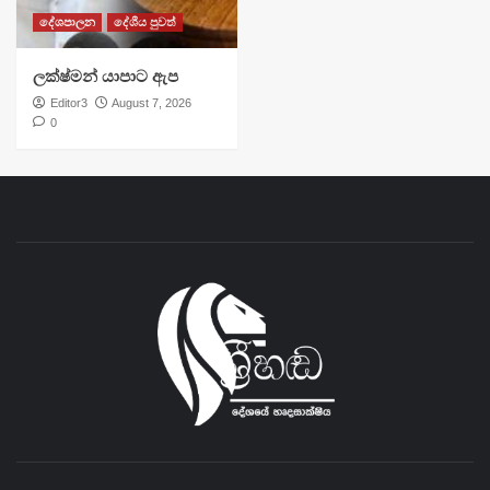
දේශපාලන
දේශීය පුවත්
ලක්ෂ්මන් යාපාට ඇප
Editor3
August 7, 2026
0