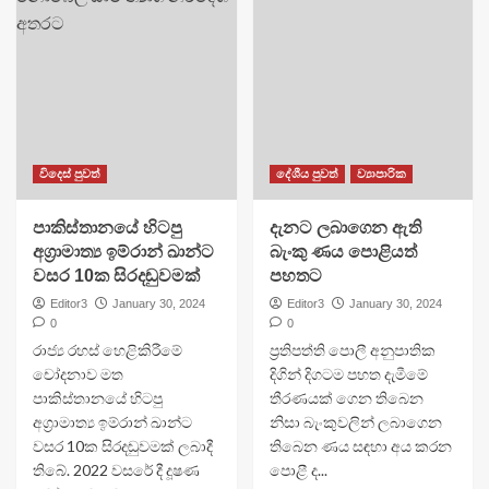
විදෙස් පුවත්
දේශීය පුවත්
ව්‍යාපාරික
පාකිස්තානයේ හිටපු
දැනට ලබාගෙන ඇති
අග්‍රාමාත්‍ය ඉම්රාන් ඛාන්ට
බැංකු ණය පොළියත්
වසර 10ක සිරදඬුවමක්
පහතට
Editor3
January 30, 2024
Editor3
January 30, 2024
0
0
රාජ්‍ය රහස් හෙළිකිරීමේ
ප්‍රතිපත්ති පොලී අනුපාතික
චෝදනාව මත
දිගින් දිගටම පහත දැමීමේ
පාකිස්තානයේ හිටපු
තීරණයක් ගෙන තිබෙන
අග්‍රාමාත්‍ය ඉම්රාන් ඛාන්ට
නිසා බැංකුවලින් ලබාගෙන
වසර 10ක සිරදඬුවමක් ලබාදී
තිබෙන ණය සඳහා අය කරන
තිබේ. 2022 වසරේ දී දූෂණ
පොළී ද...