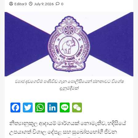
Editor3
July 9, 2026
0
ව්‍යාජ දඩගෙවීම් පණිවිඩ ගැන පොලිසියෙන් ජනතාවට විශේෂ
දැනුම්දීමක්
Facebook
Twitter
WhatsApp
LinkedIn
Line
WeChat
නීත්‍යානුකූල ආදායම් මාර්ගයක් නොමැතිව, හදිසියේ
උපයාගත් විශාල දේපළ සහ සුඛෝපභෝගී ජීවන