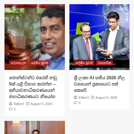
දේශපාලන
දේශීය පුවත්
දේශීය පුවත්
ව්‍යාපාරික
ජොන්ස්ටන්ට එරෙහි නඩු
ශ්‍රී ලංකා AI සතිය 2026 නිල
5ක් යළි විභාග කරන්න –
වශයෙන් ප්‍රකාශයට පත්
අභියාචනාධිකරණයෙන්
කෙරේ
මහාධිකරණයට නියෝග
Editor3
August 5, 2026
0
Editor3
August 5, 2026
0