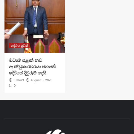
දේශීය පුවත්
මධ්‍යම පළාත් නව
ආණ්ඩුකාරවරයා ජනපති
ඉදිරියේ දිවුරුම් දෙයි
Editor3
August 5, 2026
0