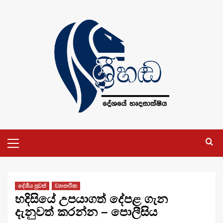
Skip
to
content
Primary
Menu
දේශීය පුවත්
ව්‍යාපාරික
හදිසියේ උපයාගත් දේපළ ගැන
දැනුවත් කරන්න – පොලීසිය