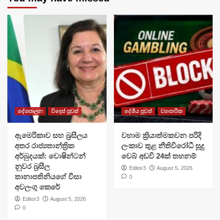
දේශපාලන
විදෙස් පුවත්
දේශීය පුවත්
ව්‍යාපාරික
ඇමෙරිකාව සහ බ්‍රසීලය
වහාම ක්‍රියාත්මකවන පරිදි
අතර රාජ්‍යතාන්ත්‍රික
ලංකාව තුළ නීතිවිරෝධී සූදු
අර්බුදයක්: වොෂින්ටන්
වෙබ් අඩවි 24ක් තහනම්
නුවර බ්‍රසීල
Editor3
August 5, 2026
තානාපතිනියගේ වීසා
0
අවලංගු කෙරේ
Editor3
August 5, 2026
0