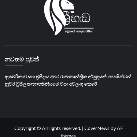
නවතම පුවත්
ඇමෙරිකාව සහ බ්‍රසීලය අතර රාජ්‍යතාන්ත්‍රික අර්බුදයක්: වොෂින්ටන්
නුවර බ්‍රසීල තානාපතිනියගේ වීසා අවලංගු කෙරේ
Copyright © All rights reserved.
|
CoverNews
by AF
themes.