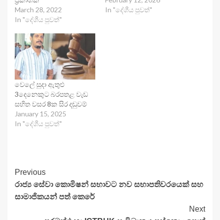
March 28, 2022
In "දේශීය පුවත්"
In "දේශීය පුවත්"
වෙලේ සුදා ඇතුළු
3දෙනෙකුට බරපතළ වැඩ
සහිත වසර 8ක සිර දඬුවම්
January 15, 2025
In "දේශීය පුවත්"
Continue
Previous
රාජ්‍ය සේවා කොමිෂන් සභාවට නව සභාපතිවරයෙක් සහ
Reading
සාමාජිකයන් පත් කෙරේ
Next