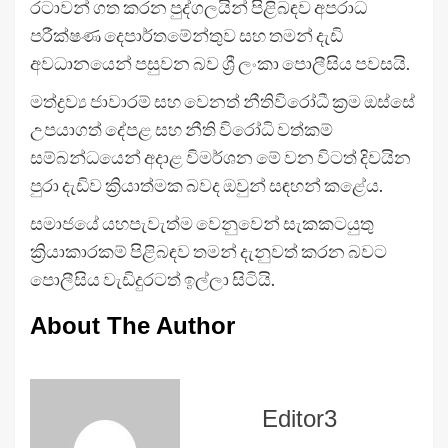
රටාවන් ගත කරන පුද්ගලයින් පිළිබඳව අපරාධ
පරීක්ෂණ දෙපාර්තමේන්තුව සහ තමන් දැඩි
අවධානයෙන් පසුවන බව ශ්‍රී ලංකා පොලීසිය පවසයි.
මත්ද්‍රව්‍ය ජාවාරම් සහ වෙනත් නීතිවිරෝධී ක්‍රම ඔස්සේ
උපයාගත් දේපළ සහ නීති විරෝධි වත්කම්
සම්බන්ධයෙන් අදාළ විමර්ශන මේ වන විටත් දිවයින
පුරා දැඩිව ක්‍රියාත්මක බවද ඔවුන් සඳහන් කළේය.
සමාජයේ යහපැවැත්ම වෙනුවෙන් සැකකටයුතු
ක්‍රියාකාරකම් පිළිබඳව තමන් දැනුවත් කරන බවට
පොලීසිය වැඩිදුරටත් ඉල්ලා සිටියි.
About The Author
Editor3