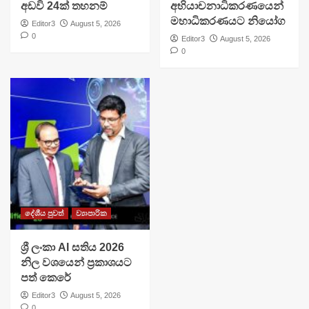
අඩවි 24ක් තහනම්
අභියාචනාධිකරණයෙන්
මහාධිකරණයට නියෝග
Editor3
August 5, 2026
0
Editor3
August 5, 2026
0
දේශීය පුවත්
ව්‍යාපාරික
ශ්‍රී ලංකා AI සතිය 2026
නිල වශයෙන් ප්‍රකාශයට
පත් කෙරේ
Editor3
August 5, 2026
0