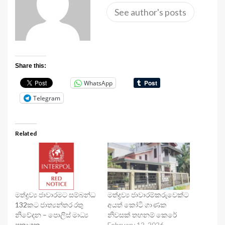
See author's posts
Share this:
WhatsApp
Telegram
Related
මත්ද්‍රව්‍ය ජාවාරමට සම්බන්ධ
මත්ද්‍රව්‍ය ජාවාරම්කරුවෙක්ට
132කට ජාත්‍යන්තර රතු
අයත් කෝටි ගාණක
නිවේදන – පොලිස් මාධ්‍ය
නිවසක් තහනම් කෙරේ
ප්‍රකාශක
February 12, 2026