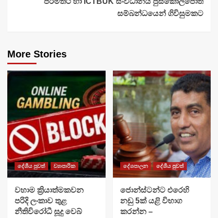
පරමත්ථ හා ICTBUK සංවිධානය පුස්කොලපොත්
සම්බන්ධයෙන් ගිවිසුමකට
More Stories
දේශීය පුවත්
ව්‍යාපාරික
දේශපාලන
දේශීය පුවත්
වහාම ක්‍රියාත්මකවන
ජොන්ස්ටන්ට එරෙහි
පරිදි ලංකාව තුළ
නඩු 5ක් යළි විභාග
නීතිවිරෝධී සූදු වෙබ්
කරන්න –