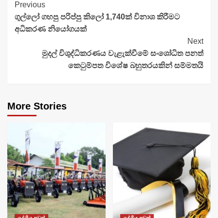
Continue
Previous
ගුල්ලෝ ගහපු පරිප්පු කිලෝ 1,740ක් විනාශ කිරීමට
Reading
අධිකරණ නියෝගයක්
Next
මුදල් විශුද්ධිකරණය වැළැක්වීමේ සංශෝධිත පනත්
කෙටුම්පත විශේෂ බහුතරයකින් සම්මතයි
More Stories