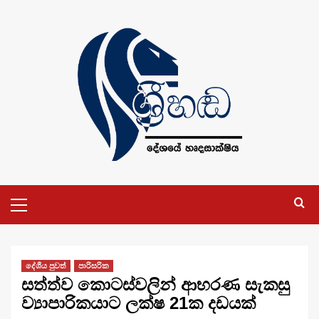
Skip
to
content
Primary
Menu
දේශීය පුවත්
පාරිසරික
සත්ත්ව කොටස්වලින් ආභරණ සැකසු
ව්‍යාපාරිකයාට ලක්ෂ 21ක දඩයක්