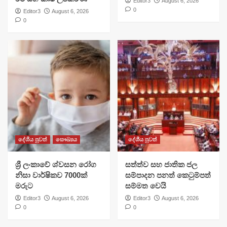
Editor3
August 6, 2026
0
Editor3
August 6, 2026
0
දේශීය පුවත්
සෞඛ්‍යය
දේශීය පුවත්
ශ්‍රී ලංකාවේ ශ්වසන රෝග
සත්ත්ව සහ ජාතික ජල
නිසා වාර්ෂිකව 7000ක්
සම්පාදන පනත් කෙටුම්පත්
මරුට
සම්මත වෙයි
Editor3
August 6, 2026
Editor3
August 6, 2026
0
0