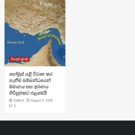
විදෙස් පුවත්
හෝමූස් යළි විවෘත කර
ගැනීම සම්බන්ධයෙන්
ඕමානය සහ ඉරානය
ගිවිසුමකට එළඹෙයි
Editor3
August 6, 2026
0