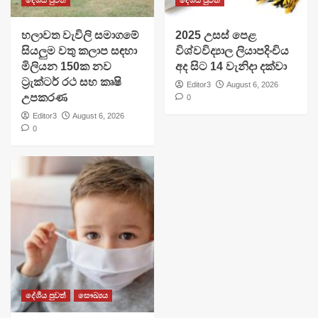
දේශීය පුවත්
දේශීය පුවත්
හලාවත වැවිලි සමාගමේ
​2025 උසස් පෙළ
සියලුම වතු කලාප සඳහා
විශ්වවිද්‍යාල ලියාපදිංචිය
මිලියන 150ක නව
අද සිට 14 වැනිදා දක්වා
ට්‍රැක්ටර් රථ සහ කෘෂි
Editor3
August 6, 2026
උපකරණ
0
Editor3
August 6, 2026
0
දේශීය පුවත්
සෞඛ්‍යය