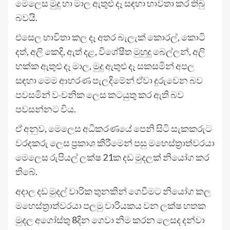
මෙලෙස මුදු හා මාල ඇතුළු දෑ සඳහා භාවිතා කර තිබු
බවයි.
එසෙල භාවිතා කල දෑ අතර බැලැක් කොරල්, කොටි
දත්, අලි කෙදි, ඇත් දළ, විශේෂීත මුහුදු බෙල්ලන්, අලි
හක්ක ඇතුළු දෑ මාල, මුදු ඇතුළු දෑ සකසමින් අපල
සඳහා මෙම ආභරණ පැලදිමේන් ඒවා දුරුවෙන බව
පවසමින් වංචනික ලෙස කටයුතු කර ඇති බව
පවසන්නට විය.
ඒ අනුව, මෙලෙස අධිකරණයේ පෙනි සිටි සැකකරුට
වරදකරු ලෙස ප්‍රකාශ කිරීමෙන් පසු මහෙස්ත්‍රාත්වරයා
මෙලෙස රුපියල් ලක්ෂ 21ක දඩ මුදලක් නියෝග කර
තිබේ.
අදාල දඩ මුදල් වාරික තුනකින් ගෙවීමට නියෝග කල
මහෙස්ත්‍රාත්වරයා පලමු වාරියකය වන ලක්ෂ හතක
මුදල අගෝස්තු 8දින ගෙවා නිම කරන ලෙසද දන්වා