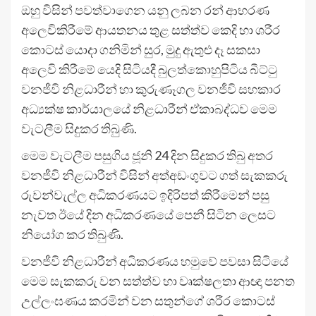
ඔහු විසින් පවත්වාගෙන යනු ලබන රන් ආභරණ
අලෙවිකිරීමේ ආයතනය තුළ සත්ත්ව කෙදි හා ශරීර
කොටස් යොදා ගනිමින් සුර, මුදු ඇතුළු දෑ සකසා
අලෙවි කිරීමේ යෙදි සිටියදී බුලත්කොහුපිටිය බීට්ටු
වනජීවි නිළධාරීන් හා කුරුණෑගල වනජීවි සහකාර
අධ්‍යක්ෂ කාර්යාලයේ නිළධාරීන් ඒකාබද්ධව මෙම
වැටලීම සිදුකර තිබුණි.
මෙම වැටලීම පසුගිය ජූනි 24 දින සිදුකර තිබු අතර
වනජීවි නිළධාරීන් විසින් අත්අඩංගුවට ගත් සැකකරු
රුවන්වැල්ල අධිකරණයට ඉදිරිපත් කිරීමෙන් පසු
නැවත ඊයේ දින අධිකරණයේ පෙනී සිටින ලෙසට
නියෝග කර තිබුණි.
වනජීවි නිළධාරීන් අධිකරණය හමුවේ පවසා සිටියේ
මෙම සැකකරු වන සත්ත්ව හා වෘක්ෂලතා ආඥා පනත
උල්ලංඝණය කරමින් වන සතුන්ගේ ශරීර කොටස්