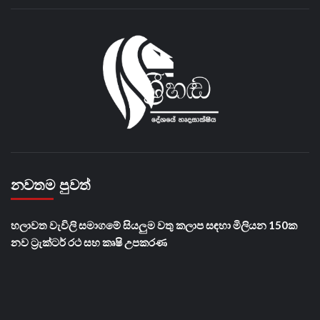
නවතම පුවත්
හලාවත වැවිලි සමාගමේ සියලුම වතු කලාප සඳහා මිලියන 150ක
නව ට්‍රැක්ටර් රථ සහ කෘෂි උපකරණ