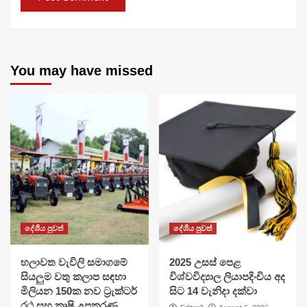
You may have missed
දේශීය පුවත්
දේශීය පුවත්
හලාවත වැවිලි සමාගමේ
​2025 උසස් පෙළ
සියලුම වතු කලාප සඳහා
විශ්වවිද්‍යාල ලියාපදිංචිය අද
මිලියන 150ක නව ට්‍රැක්ටර්
සිට 14 වැනිදා දක්වා
රථ සහ කෘෂි උපකරණ