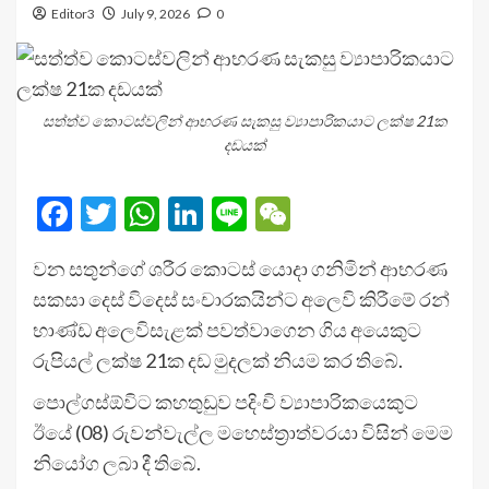
Editor3
July 9, 2026
0
සත්ත්ව කොටස්වලින් ආභරණ සැකසු ව්‍යාපාරිකයාට ලක්ෂ 21ක
දඩයක්
Facebook
Twitter
WhatsApp
LinkedIn
Line
WeChat
වන සතුන්ගේ ශරීර කොටස් යොදා ගනිමින් ආභරණ
සකසා දෙස් විදෙස් සංචාරකයින්ට අලෙවි කිරීමේ රන්
භාණ්ඩ අලෙවිසැළක් පවත්වාගෙන ගිය අයෙකුට
රුපියල් ලක්ෂ 21ක දඩ මුදලක් නියම කර තිබේ.
පොල්ගස්ඕවිට කහතුඩුව පදිංචි ව්‍යාපාරිකයෙකුට
ඊයේ (08) රුවන්වැල්ල මහෙස්ත්‍රාත්වරයා විසින් මෙම
නියෝග ලබා දී තිබේ.