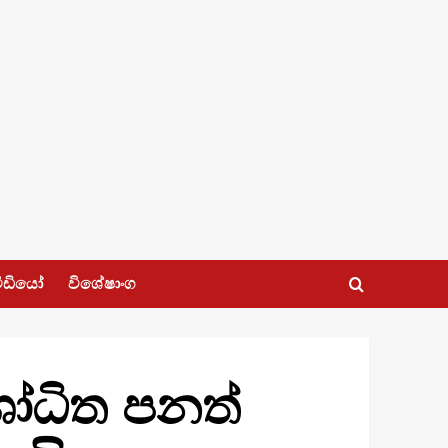
ීඩියෝ
විශේෂාංග
ශෝධිත පනත්