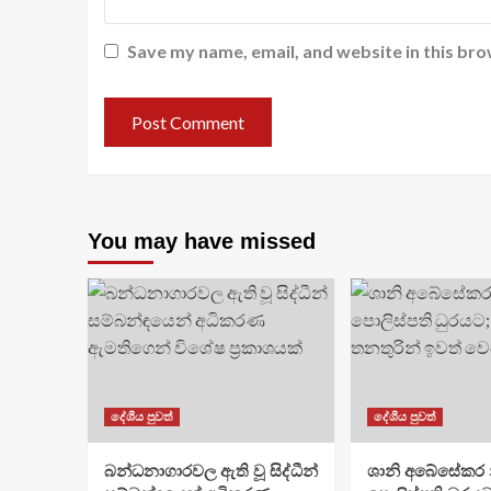
Save my name, email, and website in this bro
You may have missed
දේශීය පුවත්
දේශීය පුවත්
බන්ධනාගාරවල ඇති වූ සිද්ධීන්
ශානි අබේසේකර න