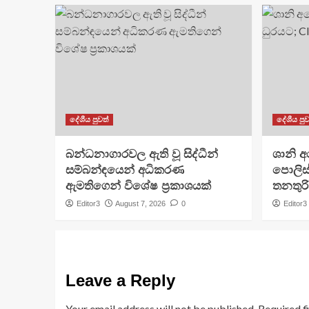
දේශීය පුවත්
දේශීය පුව
බන්ධනාගාරවල ඇති වූ සිද්ධීන්
ශානි 
සම්බන්ඳයෙන් අධිකරණ
පොලිස්
ඇමතිගෙන් විශේෂ ප්‍රකාශයක්
තනතුරි
Editor3
August 7, 2026
0
Editor3
Leave a Reply
Your email address will not be published.
Required f