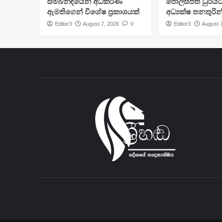
සම්බන්ඳයෙන් අධිකරණ
පොලිස්පති ධුරයට
ඇමතිගෙන් විශේෂ ප්‍රකාශයක්
අධ්‍යක්ෂ තනතුරින
Editor3
August 7, 2026
0
Editor3
August 