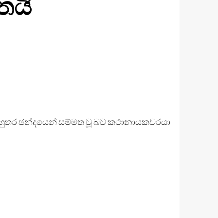
තයි
 බහුතර ඡන්දයෙන් සම්මත වූ බව කථානායකවරයා