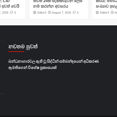
; CID
තවත් 24ක් සැකකරුවන් ලෙස
කරයි; මහාධ
් ඉවත් වෙයි
නම් කරන්න අවසරය
සංඛ්‍යාව ඉහ
7, 2026
0
Editor3
August 7, 2026
0
Editor3
A
නවතම පුවත්
බන්ධනාගාරවල ඇති වූ සිද්ධීන් සම්බන්ඳයෙන් අධිකරණ
ඇමතිගෙන් විශේෂ ප්‍රකාශයක්