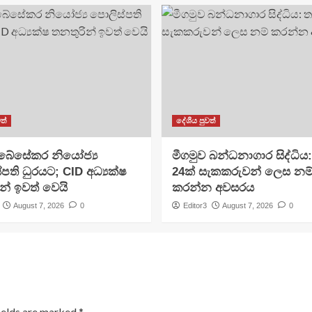
ත්
දේශීය පුවත්
අබේසේකර නියෝජ්‍ය
මීගමුව බන්ධනාගාර සිද්ධිය
පති ධුරයට; CID අධ්‍යක්ෂ
24ක් සැකකරුවන් ලෙස නම
න් ඉවත් වෙයි
කරන්න අවසරය
August 7, 2026
0
Editor3
August 7, 2026
0
ields are marked
*