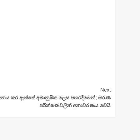
Next
ාතනය කර ඇත්තේ අමානුෂික ලෙස පහරදීමෙන්; මරණ
පරීක්ෂණවලින් අනාවරණය වෙයි