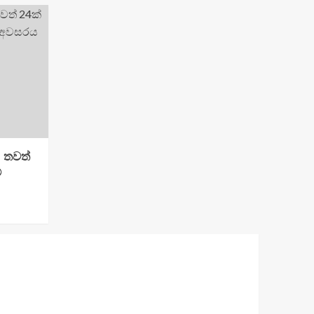
: තවත්
්