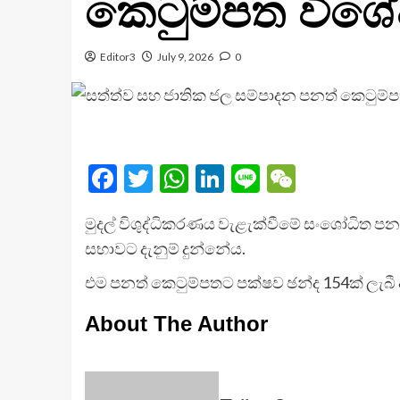
කෙටුම්පත විශේ
Editor3
July 9, 2026
0
Facebook
Twitter
WhatsApp
LinkedIn
Line
WeChat
මුදල් විශුද්ධිකරණය වැළැක්වීමේ සංශෝධිත ප
සභාවට දැනුම් දුන්නේය.
එම පනත් කෙටුම්පතට පක්ෂව ඡන්ද 154ක් ලැබී 
About The Author