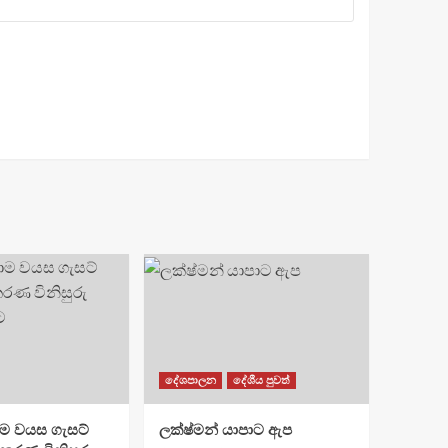
දේශපාලන
දේශීය පුවත්
්‍රාම වයස ගැසට්
ලක්ෂ්මන් යාපාට ඇප