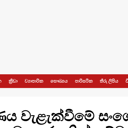
න
ක්‍රීඩා
ව්‍යාපාරික
සෞඛ්‍යය
පාරිසරික
තීරු ලිපිය
ව
කරණය වැළැක්වීමේ සං