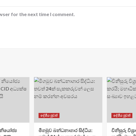
wser for the next time I comment.
දේශීය පුවත්
දේශීය පුවත්
ියෝජ්‍ය
මීගමුව බන්ධනාගාර සිද්ධිය:
විනිසුරු විශ