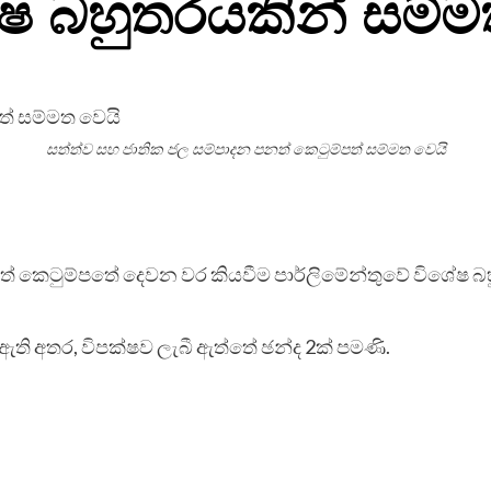
ෂ බහුතරයකින් සම්ම
සත්ත්ව සහ ජාතික ජල සම්පාදන පනත් කෙටුම්පත් සම්මත වෙයි
නත් කෙටුම්පතේ දෙවන වර කියවීම පාර්ලිමේන්තුවේ විශේෂ
ඇති අතර, විපක්ෂව ලැබී ඇත්තේ ඡන්ද 2ක් පමණි.