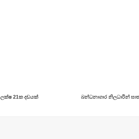
 ලක්ෂ 21ක දඩයක්
බන්ධනාගාර නිලධාරීන් ඝ