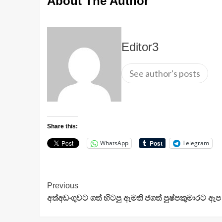
About The Author
Editor3
See author's posts
Share this:
WhatsApp
Telegram
Continue
Previous
අත්අඩංගුවට ගත් හිටපු ඇමති ජගත් පුෂ්පකුමාරට ඇප
Reading