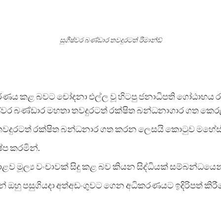
සුගීෂ්වර බණ්ඩාර තවදුරටත් රිමාන්ඩ්
පරිහරණය කළ බවට චෝදනා එල්ල වූ හිටපු ජනාධිපති ගෝඨාභ
වර බණ්ඩාර මහතා තවදුරටත් රක්ෂිත බන්ධනාගාර ගත කෙරු
තවදුරටත් රක්ෂිත බන්ධනාර ගත කරන ලෙසයි කොටුව මහේස්ත
ේප කරමින්.
 මූල්‍ය වංචාවක් සිදු කළ බව කියන සිද්ධියක් සම්බන්ධයෙන
ින් ඔහු පසුගියදා අත්අඩංගුවට ගෙන අධිකරණයට ඉදිරිපත් ක