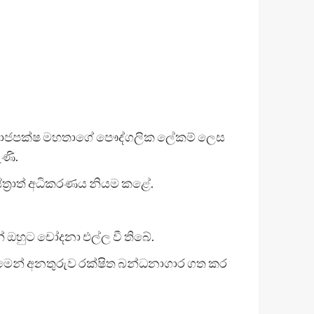
ය රාජපක්ෂ මහතාගේ පෞද්ගලික ලේකම් ලෙස
ණි.
්‍රාත් අධිකරණය නියම කළේ.
් ඔහුට චෝදනා එල්ල වී තිබේ.
ිරීමෙන් අනතුරුව රක්ෂිත බන්ධනාගාර ගත කර