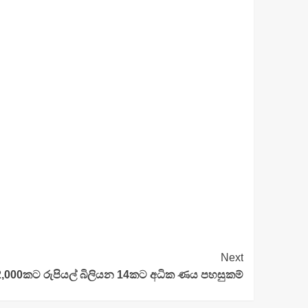
Next
 2,000කට රුපියල් බිලියන 14කට අධික ණය පහසුකම්