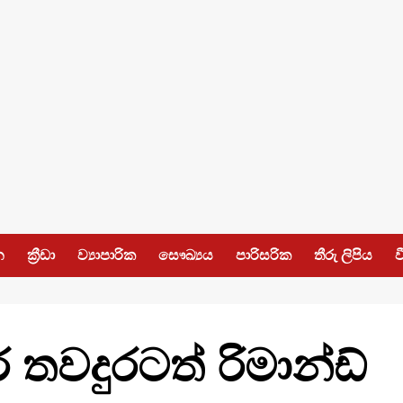
න
ක්‍රීඩා
ව්‍යාපාරික
සෞඛ්‍යය
පාරිසරික
තීරු ලිපිය
ව
 තවදුරටත් රිමාන්ඩ්