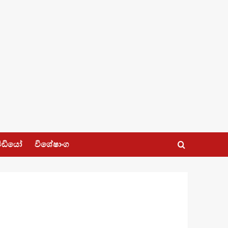
ීඩියෝ
විශේෂාංග