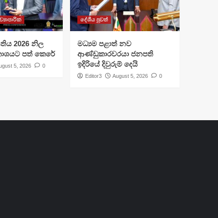
ව්‍යාපාරික
දේශීය පුවත්
I සතිය 2026 නිල
මධ්‍යම පළාත් නව
රකාශයට පත් කෙරේ
ආණ්ඩුකාරවරයා ජනපති
ඉදිරියේ දිවුරුම් දෙයි
ugust 5, 2026
0
Editor3
August 5, 2026
0