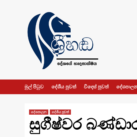
Skip
to
content
මුල් පිටුව
දේශීය පුවත්
විදෙස් පුවත්
දේශපාල
දේශපාලන
දේශීය පුවත්
සුගීෂ්වර බණ්ඩාර