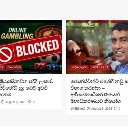
ත්
ව්‍යාපාරික
දේශපාලන
දේශීය පුවත්
්‍රියාත්මකවන පරිදි ලංකාව
ජොන්ස්ටන්ට එරෙහි නඩු 5ක
ිවිරෝධී සූදු වෙබ් අඩවි
විභාග කරන්න –
තහනම්
අභියාචනාධිකරණයෙන්
මහාධිකරණයට නියෝග
August 5, 2026
0
Editor3
August 5, 2026
0