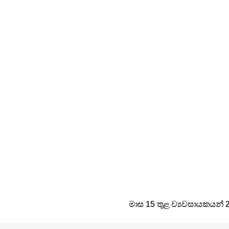
මාස 15 තුළ ව්‍යවසායකයන්