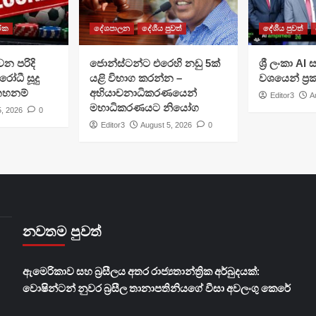
රික
දේශපාලන
දේශීය පුවත්
දේශීය පුවත්
වන පරිදි
ජොන්ස්ටන්ට එරෙහි නඩු 5ක්
ශ්‍රී ලංකා A
රෝධී සූදු
යළි විභාග කරන්න –
වශයෙන් ප්‍
 තහනම්
අභියාචනාධිකරණයෙන්
Editor3
A
මහාධිකරණයට නියෝග
5, 2026
0
Editor3
August 5, 2026
0
නවතම පුවත්
ඇමෙරිකාව සහ බ්‍රසීලය අතර රාජ්‍යතාන්ත්‍රික අර්බුදයක්:
වොෂින්ටන් නුවර බ්‍රසීල තානාපතිනියගේ වීසා අවලංගු කෙරේ