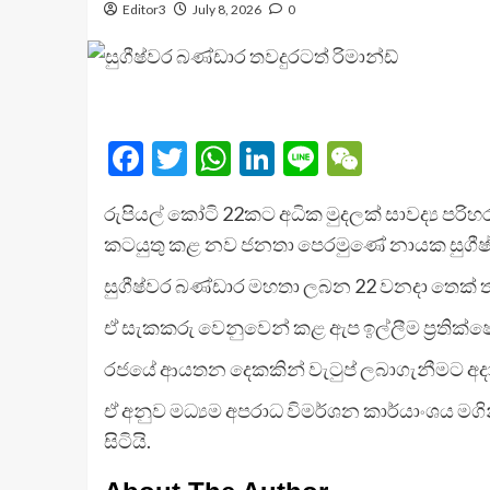
Editor3
July 8, 2026
0
Facebook
Twitter
WhatsApp
LinkedIn
Line
WeChat
රුපියල් කෝටි 22කට අධික මුදලක් සාවද්‍ය 
කටයුතු කළ නව ජනතා පෙරමුණේ නායක සුගීෂ්
සුගීෂ්වර බණ්ඩාර මහතා ලබන 22 වනදා තෙක් 
ඒ සැකකරු වෙනුවෙන් කළ ඇප ඉල්ලීම ප්‍රතික්ෂ
රජයේ ආයතන දෙකකින් වැටුප් ලබාගැනීමට අදාළව
ඒ අනුව මධ්‍යම අපරාධ විමර්ශන කාර්යාංශය මග
සිටියි.