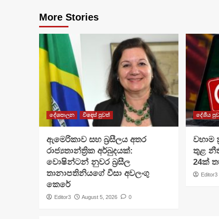
More Stories
දේශපාලන
විදෙස් පුවත්
දේශීය පුව
ඇමෙරිකාව සහ බ්‍රසීලය අතර
වහාම ක
රාජ්‍යතාන්ත්‍රික අර්බුදයක්:
තුළ නීත
වොෂින්ටන් නුවර බ්‍රසීල
24ක් 
තානාපතිනියගේ වීසා අවලංගු
Editor3
කෙරේ
Editor3
August 5, 2026
0