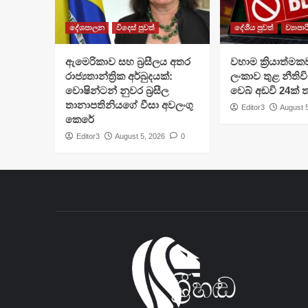
දේශපාලන
විදෙස් පුවත්
දේශීය පුවත්
ව්‍යාපා
ඇමෙරිකාව සහ බ්‍රසීලය අතර
වහාම ක්‍රියාත්මක
රාජ්‍යතාන්ත්‍රික අර්බුදයක්:
ලංකාව තුළ නීතිවි
වොෂින්ටන් නුවර බ්‍රසීල
වෙබ් අඩවි 24ක්
තානාපතිනියගේ වීසා අවලංගු
Editor3
August 
කෙරේ
Editor3
August 5, 2026
0