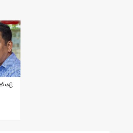
් යළි