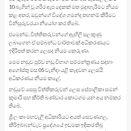
10 බැගින් වූ ශරීර ඇප දෙකක් මත මුදාහැරීමට නියම
කළ අතර, ඔවුන්ගේ විදේශ ගමන්ද තහනම් කිරීමට
විනිසුරුවරයා නියෝග කර තිබේ.
එමෙන්ම, විත්තිකරුවන්ගේ ඇඟිලි සලකුණු
ලබාගෙන ඒ සම්බන්ධ වාර්තාවක් අධිකරණයට
ඉදිරිපත් කරන ලෙසද නියම කෙරුණා.
මෙම නඩුව පූර්ව නඩු විභාග සම්මන්ත්‍රණය සඳහා
අගෝස්තු මස 05 වැනිදා යළි කැඳවන ලෙසයි
අධිකරණය නියම කළේ.
නඩුවේ සෙසු විත්තිකරුවන් ලෙස සේපාලිකා සමන්
කුමාරි සහ කීර්ති බණ්ඩාර කොටගම යන අය නම්කර
තිබේ.
ශ්‍රී ලංකා මහවැලි අධිකාරියට අයත් සෙවණගල,
කිරිඉබ්බන්වැව ප්‍රදේශයේ ඉඩමක ඉදිකර තිබූ