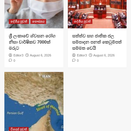
දේශීය පුවත්
සෞඛ්‍යය
දේශීය පුවත්
ශ්‍රී ලංකාවේ ශ්වසන රෝග
සත්ත්ව සහ ජාතික ජල
නිසා වාර්ෂිකව 7000ක්
සම්පාදන පනත් කෙටුම්පත්
මරුට
සම්මත වෙයි
Editor3
August 6, 2026
Editor3
August 6, 2026
0
0
විදෙස් පුවත්