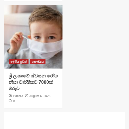
දේශීය පුවත්
සෞඛ්‍යය
ශ්‍රී ලංකාවේ ශ්වසන රෝග
නිසා වාර්ෂිකව 7000ක්
මරුට
Editor3
August 6, 2026
0