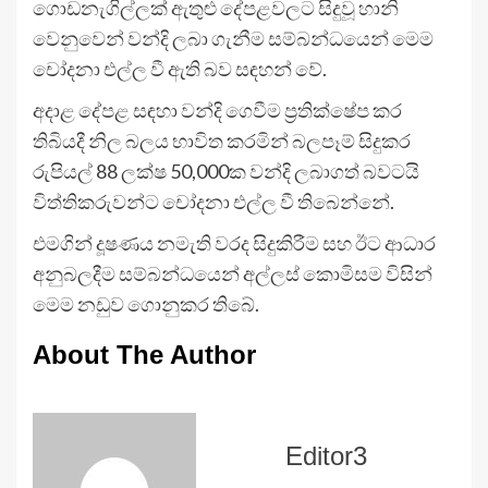
ගොඩනැගිල්ලක් ඇතුළු දේපළවලට සිදුවූ හානි
වෙනුවෙන් වන්දි ලබා ගැනීම සම්බන්ධයෙන් මෙම
චෝදනා එල්ල වී ඇති බව සඳහන් වේ.
අදාළ දේපළ සඳහා වන්දි ගෙවීම ප්‍රතික්ෂේප කර
තිබියදී නිල බලය භාවිත කරමින් බලපෑම් සිදුකර
රුපියල් 88 ලක්ෂ 50,000ක වන්දි ලබාගත් බවටයි
විත්තිකරුවන්ට චෝදනා එල්ල වී තිබෙන්නේ.
එමගින් දූෂණය නමැති වරද සිදුකිරීම සහ ඊට ආධාර
අනුබලදීම සම්බන්ධයෙන් අල්ලස් කොමිසම විසින්
මෙම නඩුව ගොනුකර තිබේ.
About The Author
Editor3