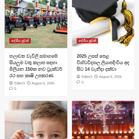
දේශීය පුවත්
දේශීය පුවත්
හලාවත වැවිලි සමාගමේ
​2025 උසස් පෙළ
සියලුම වතු කලාප සඳහා
විශ්වවිද්‍යාල ලියාපදිංචිය අද
මිලියන 150ක නව ට්‍රැක්ටර්
සිට 14 වැනිදා දක්වා
රථ සහ කෘෂි උපකරණ
Editor3
August 6, 2026
0
Editor3
August 6, 2026
0