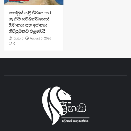
හෝමූස් යළි විවෘත කර
ගැනීම සම්බන්ධයෙන්
ඕමානය සහ ඉරානය
ගිවිසුමකට එළඹෙයි
Editor3
August 6, 2026
0