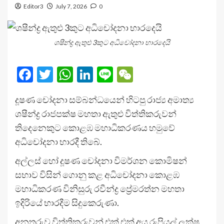
Editor3
July 7, 2026
0
ශෂීන්ද්‍ර ඇතුළු 3කුට අධිචෝදනා භාරදෙයි
Facebook
Twitter
WhatsApp
LinkedIn
Line
WeChat
දූෂණ චෝදනා සම්බන්ධයෙන් හිටපු රාජ්‍ය අමාත්‍ය
ශෂීන්ද්‍ර රාජපක්ෂ මහතා ඇතුළු විත්තිකරුවන්
තිදෙනෙකුට කොළඹ මහාධිකරණය හමුවේ
අධිචෝදනා භාරදී තිබේ.
අල්ලස් හෝ දූෂණ චෝදනා විමර්ශන කොමිෂන්
සභාව විසින් ගොනු කළ අධිචෝදනා කොළඹ
මහාධිකරණ විනිසුරු රවීන්ද්‍ර ප්‍රේමරත්න මහතා
ඉදිරියේ භාරදීම සිදුකෙරුණා.
අනතුරුව විත්තිකරුවන් එක් එක් අය රුපියල් ලක්ෂ