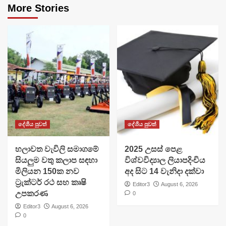
More Stories
දේශීය පුවත්
දේශීය පුවත්
හලාවත වැවිලි සමාගමේ
​2025 උසස් පෙළ
සියලුම වතු කලාප සඳහා
විශ්වවිද්‍යාල ලියාපදිංචිය
මිලියන 150ක නව
අද සිට 14 වැනිදා දක්වා
ට්‍රැක්ටර් රථ සහ කෘෂි
Editor3
August 6, 2026
උපකරණ
0
Editor3
August 6, 2026
0