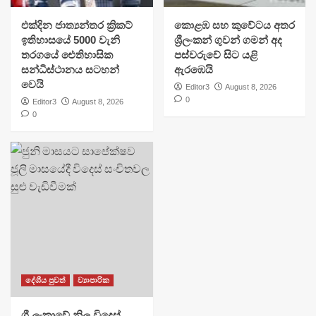
එක්දින ජාත්‍යන්තර ක්‍රිකට්
​කොළඹ සහ කුවේටය අතර
ඉතිහාසයේ 5000 වැනි
ශ්‍රීලංකන් ගුවන් ගමන් අද
තරගයේ ඓතිහාසික
පස්වරුවේ සිට යළි
සන්ධිස්ථානය සටහන්
ඇරඹෙයි
වෙයි
Editor3
August 8, 2026
0
Editor3
August 8, 2026
0
දේශීය පුවත්
ව්‍යාපාරික
ශ්‍රී ලංකාවේ නිල විදෙස්