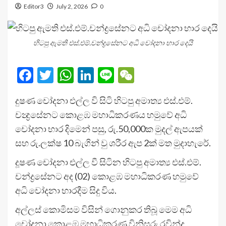
Editor3
July 2, 2026
0
හිටපු ඇමති එස්.එම්.චන්ද්‍රසේනට අධි චෝදනා භාර දෙයි
Facebook
Twitter
WhatsApp
LinkedIn
Line
WeChat
දුෂණ චෝදනා එල්ල වි සිටි හිටපු අමාත්‍ය එස්.එම්.
චන්‍ද්‍රසේනට කොළඹ මහාධිකරණය හමුවේ අධි
චෝදනා භාර දිමෙන් පසු, රු.50,000ක මුදල් ඇපයක්
සහ රු.ලක්ෂ 10 බැගින් වු ශරීර ඇප 2ක් මත මුදාහැරේ.
දූෂණ චෝදනා එල්ල වී සිටින හිටපු අමාත්‍ය එස්.එම්.
චන්ද්‍රසේනට අද (02) කොළඹ මහාධිකරණ හමුවේ
අධි චෝදනා භාරදීම සිදු විය.
අල්ලස් කොමිසම විසින් ගොනුකර තිබූ මෙම අධි
චෝදනා කොළඹ මහාධිකරණ විනිසුරු රවින්ද්‍ර