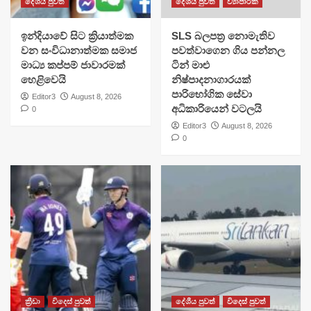
දේශීය පුවත්
දේශීය පුවත්
ව්‍යාපාරික
​ඉන්දියාවේ සිට ක්‍රියාත්මක
SLS බලපත්‍ර නොමැතිව
වන සංවිධානාත්මක සමාජ
පවත්වාගෙන ගිය පන්නල
මාධ්‍ය කප්පම් ජාවාරමක්
ටින් මාළු
හෙළිවෙයි
නිෂ්පාදනාගාරයක්
පාරිභෝගික සේවා
Editor3
August 8, 2026
අධිකාරියෙන් වටලයි
0
Editor3
August 8, 2026
0
ක්‍රීඩා
විදෙස් පුවත්
දේශීය පුවත්
විදෙස් පුවත්