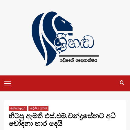
Skip
to
content
Primary
Menu
දේශපාලන
දේශීය පුවත්
හිටපු ඇමති එස්.එම්.චන්ද්‍රසේනට අධි
චෝදනා භාර දෙයි