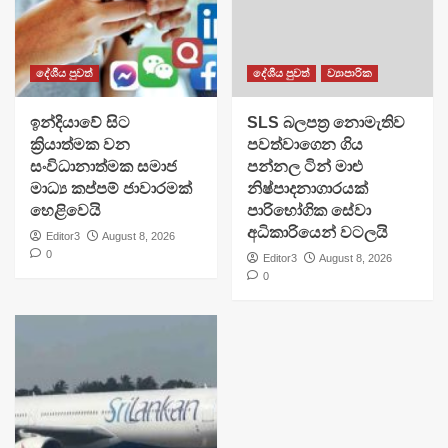
දේශීය පුවත්
දේශීය පුවත්
ව්‍යාපාරික
​ඉන්දියාවේ සිට
SLS බලපත්‍ර නොමැතිව
ක්‍රියාත්මක වන
පවත්වාගෙන ගිය
සංවිධානාත්මක සමාජ
පන්නල ටින් මාළු
මාධ්‍ය කප්පම් ජාවාරමක්
නිෂ්පාදනාගාරයක්
හෙළිවෙයි
පාරිභෝගික සේවා
අධිකාරියෙන් වටලයි
Editor3
August 8, 2026
0
Editor3
August 8, 2026
0