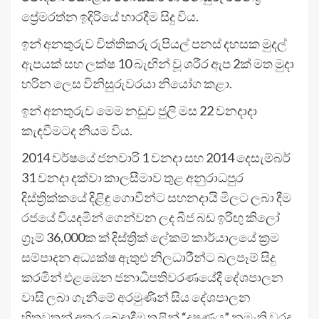
ප්‍රේමරත්න ඉදිරියේ භාරදීම සිදු විය.
ඉන් අනතුරුව විත්තිකරු රුපියල් පනස් දහසක මුදල්
ඇපයක් සහ ලක්ෂ 10 බැඟින් වූ ශරීර ඇප 2ක් මත මුදා
හරින ලෙස විනිසුරුවරයා නියෝග කළා.
ඉන් අනතුරුව මෙම නඩුව ජුලි මස 22 වනදාදා
කැඳවීමටද නියම විය.
2014 වර්ෂයේ ජනවාරි 1 වනදා සහ 2014 දෙසැම්බර්
31 වනදා දක්වා කාලසීමාව තුළ අනුරාධපුර
දිස්ත්‍රික්කයේ දිළිඳු ගොවීන්ට සහනදායි මිලට ලබා දීම
රජයේ වියදමින් ගෙන්වන ලද බීජ බඩ ඉරිඟු කිලෝ
ග්‍රෑම් 36,000ක ක් දිස්ත්‍රික් ලේකම් කාර්යාලයේ ක්‍රම
සම්පාදන අධ්‍යක්ෂ ඇතුළු නිලධාරීන්ට බලපෑම් සිදු
කරමින් එළඹෙන ජනාධිපතිවරණයේදී දේශපාලන
වාසි ලබා ගැනීමේ අරමුණින් සිය දේශපාලන
හිතවතුන් අතර බෙදාදීම තුළින් “දූෂණය” නමැති වරද