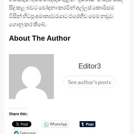
සිදු කළ බවට චෝදනා කරමින් අල්ලස් කොමිසම
විසින් හිටපු අමාත්‍යවරයාට එරෙහිව මෙම නඩුව
ගොනු කර තිබේ.
About The Author
Editor3
See author's posts
Share this:
WhatsApp
Telegram