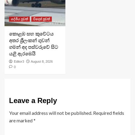
දේශීය පුවත්
විදෙස් පුවත්
​කොළඹ සහ කුවේටය
අතර ශ්‍රීලංකන් ගුවන්
ගමන් අද පස්වරුවේ සිට
යළි ඇරඹෙයි
Editor3
August 8, 2026
0
Leave a Reply
Your email address will not be published.
Required fields
are marked
*