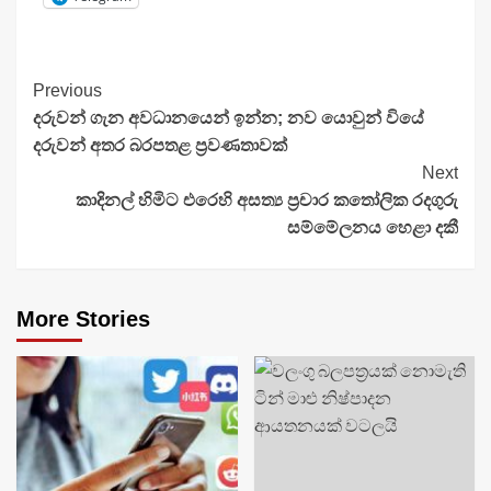
Continue
Previous
දරුවන් ගැන අවධානයෙන් ඉන්න; නව යොවුන් වියේ
Reading
දරුවන් අතර බරපතළ ප්‍රවණතාවක්
Next
කාදිනල් හිමිට එරෙහි අසත්‍ය ප්‍රචාර කතෝලික රදගුරු
සම්මේලනය හෙළා දකී
More Stories