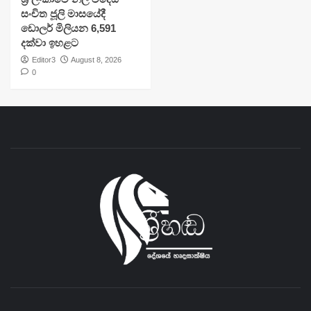
සංචිත ජූලි මාසයේදී
ඩොලර් මිලියන 6,591
දක්වා ඉහළට
Editor3
August 8, 2026
0