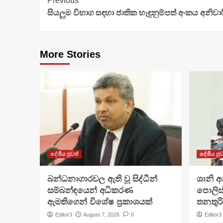
Continue
Previous
සියලුම විභාග සඳහා ජාතික හැඳුනුම්පත් අංකය අනිවා
Reading
More Stories
දේශීය පුවත්
දේශීය පුව
බන්ධනාගාරවල ඇති වූ සිද්ධීන්
ශානි 
සම්බන්ඳයෙන් අධිකරණ
පොලිස්
ඇමතිගෙන් විශේෂ ප්‍රකාශයක්
තනතුරි
Editor3
August 7, 2026
0
Editor3