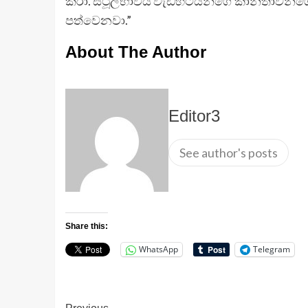
කරා. ස්ථූලභාවය වැඩිහිටියන්ගේ කාන්තාවන්ග
පත්වෙනවා.”
About The Author
Editor3
See author's posts
Share this:
WhatsApp
Telegram