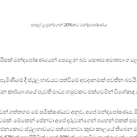
පාසල් ළමුන්ගෙන් 20%කට මන්දපෝෂණය
ිරිසක් මන්දපෝෂණයෙන් පෙළෙන බව සෞඛ්‍ය අමාත්‍යාංශ ලේක
පැමිණීමේ දී ස්ථූල භාවයට පත්වීමේ අවදානමක් පවතින බවයි
න කාර්යාංශයේ පැවති මාධ්‍ය හමුවකට එක්වෙමින් විශේෂඥ 
ි දරුවන් ගත්තහම මේ සමීක්ෂණයට අනුව, අපේ මන්දපෝෂණය, මිට
ු මට්ටමක්. මේකෙන් පේනවා අපේ දරුවන්ගෙන් පහෙන් එකක
ියට එනකොට ස්ථුලභාවයට පත්වෙනවා. කුඩා කාලයේ තිබෙන