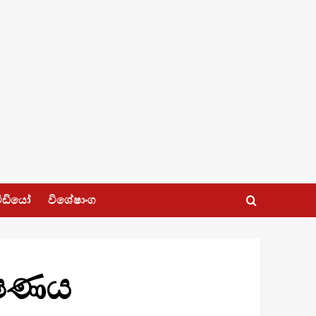
ීඩියෝ
විශේෂාංග
ෝෂණය