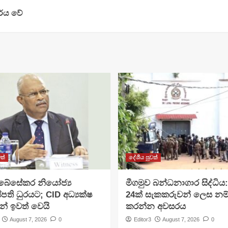
ර්ය වේ
ත්
දේශීය පුවත්
අබේසේකර නියෝජ්‍ය
මීගමුව බන්ධනාගාර සිද්ධිය
පති ධුරයට; CID අධ්‍යක්ෂ
24ක් සැකකරුවන් ලෙස නම
න් ඉවත් වෙයි
කරන්න අවසරය
August 7, 2026
0
Editor3
August 7, 2026
0