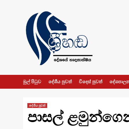
Skip
to
content
මුල් පිටුව
දේශීය පුවත්
විදෙස් පුවත්
දේශපාල
දේශීය පුවත්
පාසල් ළමුන්ග