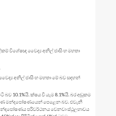
ම් විශේෂඥ වෛද්‍ය අනිල් ජාසිංහ මහතා
.
වෛද්‍ය අනිල් ජාසිංහ මහතා මේ බව සඳහන්
ි බව 10.1%යි. ක්ෂය වී යෑම 8.1%යි. බර අඩුකම
් පමණ මන්දපෝෂණයෙන් පෙළෙන බව. එවැනි
 මන්දපෝෂණය පරිවර්ථනය වෙනවා ස්ථූලභාවය