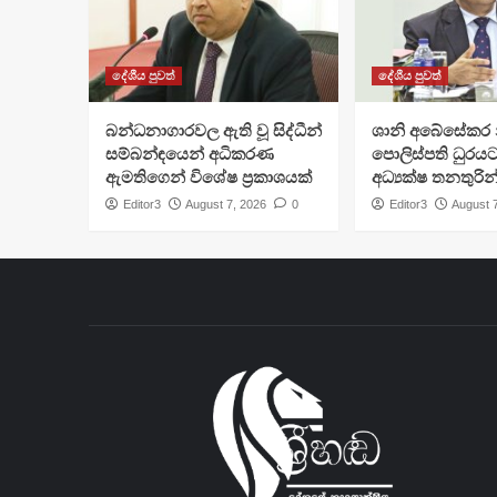
දේශීය පුවත්
දේශීය පුවත්
බන්ධනාගාරවල ඇති වූ සිද්ධීන්
ශානි අබේසේකර න
සම්බන්ඳයෙන් අධිකරණ
පොලිස්පති ධුරයට
ඇමතිගෙන් විශේෂ ප්‍රකාශයක්
අධ්‍යක්ෂ තනතුරින
Editor3
August 7, 2026
0
Editor3
August 