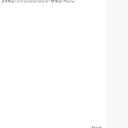
15%ක් හා පිරිමින්ගෙන් 6%ක් බවට