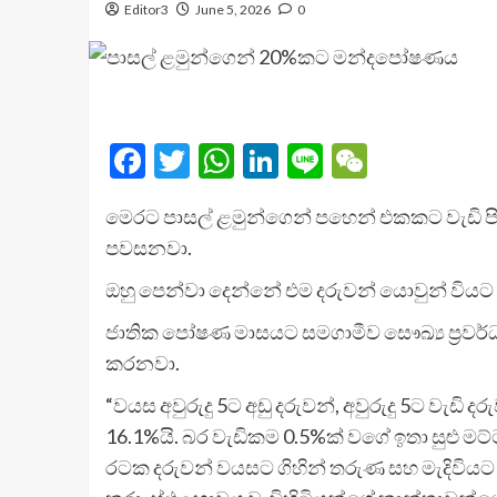
Editor3
June 5, 2026
0
Facebook
Twitter
WhatsApp
LinkedIn
Line
WeChat
මෙරට පාසල් ළමුන්ගෙන් පහෙන් එකකට වැඩි ප
පවසනවා.
ඔහු පෙන්වා දෙන්නේ එම දරුවන් යොවුන් වියට 
ජාතික පෝෂණ මාසයට සමගාමීව සෞඛ්‍ය ප්‍රවර්ධ
කරනවා.
“වයස අවුරුදු 5ට අඩු දරුවන්, අවුරුදු 5ට වැඩ
16.1%යි. බර වැඩිකම 0.5%ක් වගේ ඉතා සුළ
රටක දරුවන් වයසට ගිහින් තරුණ සහ මැදිව