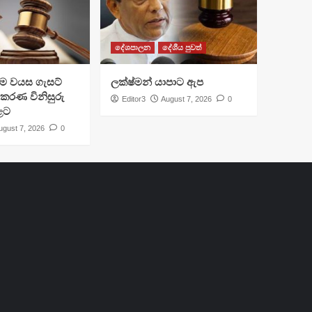
දේශපාලන
දේශීය පුවත්
්‍රාම වයස ගැසට්
ලක්ෂ්මන් යාපාට ඇප
ිකරණ විනිසුරු
Editor3
August 7, 2026
0
ළට
ugust 7, 2026
0