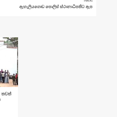
Next
ඇහැලියගොඩ ‍පොලිස් ස්ථානාධිපතිට ඇප
: තවත්
්