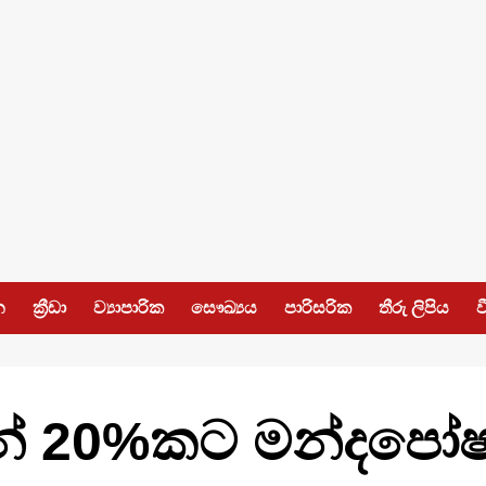
න
ක්‍රීඩා
ව්‍යාපාරික
සෞඛ්‍යය
පාරිසරික
තීරු ලිපිය
ව
ෙන් 20%කට මන්දප