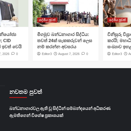
දේශීය පුවත්
දේශීය පුවත්
ියෝජ්‍ය
මීගමුව බන්ධනාගාර සිද්ධිය:
විනිසුරු විශ
; CID
තවත් 24ක් සැකකරුවන් ලෙස
කරයි; මහාධ
් ඉවත් වෙයි
නම් කරන්න අවසරය
සංඛ්‍යාව ඉහ
7, 2026
0
Editor3
August 7, 2026
0
Editor3
A
නවතම පුවත්
බන්ධනාගාරවල ඇති වූ සිද්ධීන් සම්බන්ඳයෙන් අධිකරණ
ඇමතිගෙන් විශේෂ ප්‍රකාශයක්