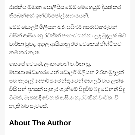
රාජකීය ඕමාන පොලිසිය මෙම මෙහෙයුම දියත් කර
තිබෙන්නේ ඉන්ටර්පෝල් සහායෙනි.
මෙම ඩොලර් මිලියන 6.6, සයිබර් අපරාධකරුවන්
විසින් ආසියානු රටකින් පැහැර ගන්නා ලද මුදලක් බව
වාර්තා වුවද, අදාල ආසියානු රට මෙතෙක් නිශ්චිතව
නම් කර නැත.
කෙසේ වෙතත්, ලංකාවෙන් වාර්තා වූ,
මහාභාණ්ඩාගාරයෙන් ඩොලර් මිලියන 2.5ක මුදලක්
සහ තැපැල් දෙපාර්තමේන්තුවෙන් ඩොලර් හය ලක්ෂ
විසි පන් දහසක් පැහැර ගැනීමේ සිදුවීම බදු වෙනත් සිදු
වීමක්, මෑතකදී වෙනත් ආසියානු රටකින් වාර්තා වී
නැති බව පැවසේ.
About The Author