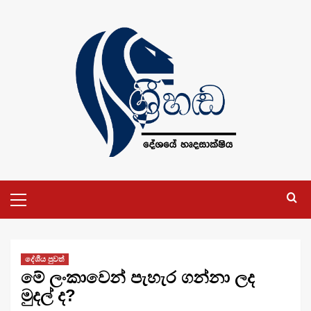
Skip
to
content
Primary
Menu
දේශීය පුවත්
මේ ලංකාවෙන් පැහැර ගන්නා ලද
මුදල් ද?