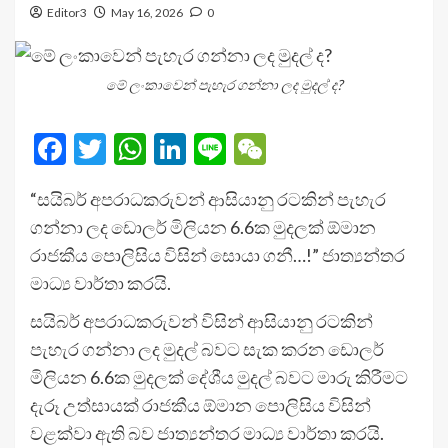
Editor3
May 16, 2026
0
මේ ලංකාවෙන් පැහැර ගන්නා ලද මුදල් ද?
Facebook
Twitter
WhatsApp
LinkedIn
Line
WeChat
“සයිබර් අපරාධකරුවන් ආසියානු රටකින් පැහැර
ගන්නා ලද ඩොලර් මිලියන 6.6ක මුදලක් ඕමාන
රාජකීය පොලිසිය විසින් සොයා ගනී…!” ජාත්‍යන්තර
මාධ්‍ය වාර්තා කරයි.
සයිබර් අපරාධකරුවන් විසින් ආසියානු රටකින්
පැහැර ගන්නා ලද මුදල් බවට සැක කරන ඩොලර්
මිලියන 6.6ක මුදලක් දේශීය මුදල් බවට මාරු කිරීමට
දැරූ උත්සායක් රාජකීය ඕමාන පොලිසිය විසින්
වළක්වා ඇති බව ජාත්‍යන්තර මාධ්‍ය වාර්තා කරයි.