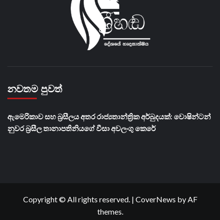
නවතම පුවත්
ඇමෙරිකාව සහ බ්‍රසීලය අතර රාජ්‍යතාන්ත්‍රික අර්බුදයක්: වොෂින්ටන්
නුවර බ්‍රසීල තානාපතිනියගේ වීසා අවලංගු කෙරේ
Copyright © All rights reserved.
|
CoverNews
by AF
themes.