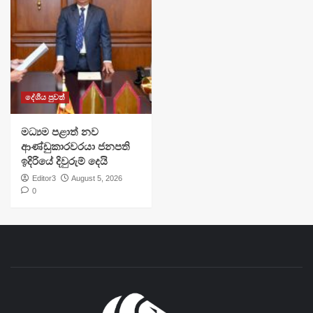
දේශීය පුවත්
මධ්‍යම පළාත් නව
ආණ්ඩුකාරවරයා ජනපති
ඉදිරියේ දිවුරුම් දෙයි
Editor3
August 5, 2026
0