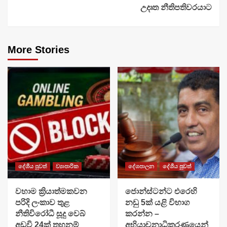
උදෘත නීතිපතිවරයාට
More Stories
දේශීය පුවත්
ව්‍යාපාරික
දේශපාලන
දේශීය පුවත්
වහාම ක්‍රියාත්මකවන
ජොන්ස්ටන්ට එරෙහි
පරිදි ලංකාව තුළ
නඩු 5ක් යළි විභාග
නීතිවිරෝධී සූදු වෙබ්
කරන්න –
අඩවි 24ක් තහනම්
අභියාචනාධිකරණයෙන්