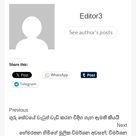
Editor3
See author's posts
Share this:
WhatsApp
Telegram
Continue
Previous
ගුරු සේවයේ වැටුප් වැඩි කරන විදිහ ගැන ඇමති කියයි
Reading
Next
හේමරතන හිමිගේ මූලික විමර්ශන අවසන්; විමර්ශන