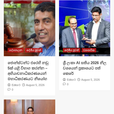
දේශපාලන
දේශීය පුවත්
දේශීය පුවත්
ව්‍යාපාරික
ජොන්ස්ටන්ට එරෙහි නඩු
ශ්‍රී ලංකා AI සතිය 2026 නිල
5ක් යළි විභාග කරන්න –
වශයෙන් ප්‍රකාශයට පත්
අභියාචනාධිකරණයෙන්
කෙරේ
මහාධිකරණයට නියෝග
Editor3
August 5, 2026
0
Editor3
August 5, 2026
0