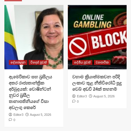
දේශපාලන
විදෙස් පුවත්
දේශීය පුවත්
ව්‍යාපාරික
ඇමෙරිකාව සහ බ්‍රසීලය
වහාම ක්‍රියාත්මකවන පරිදි
අතර රාජ්‍යතාන්ත්‍රික
ලංකාව තුළ නීතිවිරෝධී සූදු
අර්බුදයක්: වොෂින්ටන්
වෙබ් අඩවි 24ක් තහනම්
නුවර බ්‍රසීල
Editor3
August 5, 2026
තානාපතිනියගේ වීසා
0
අවලංගු කෙරේ
Editor3
August 5, 2026
0