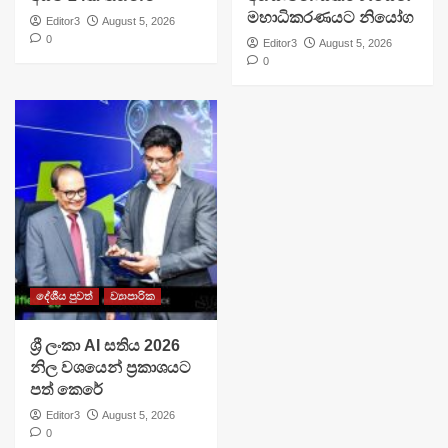
මහාධිකරණයට නියෝග
Editor3
August 5, 2026
0
Editor3
August 5, 2026
0
දේශීය පුවත්
ව්‍යාපාරික
ශ්‍රී ලංකා AI සතිය 2026
නිල වශයෙන් ප්‍රකාශයට
පත් කෙරේ
Editor3
August 5, 2026
0