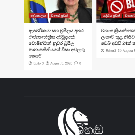
දේශපාලන
විදෙස් පුවත්
දේශීය පුවත්
ව්‍යාපා
ඇමෙරිකාව සහ බ්‍රසීලය අතර
වහාම ක්‍රියාත්මක
රාජ්‍යතාන්ත්‍රික අර්බුදයක්:
ලංකාව තුළ නීතිවි
වොෂින්ටන් නුවර බ්‍රසීල
වෙබ් අඩවි 24ක්
තානාපතිනියගේ වීසා අවලංගු
Editor3
August 
කෙරේ
Editor3
August 5, 2026
0