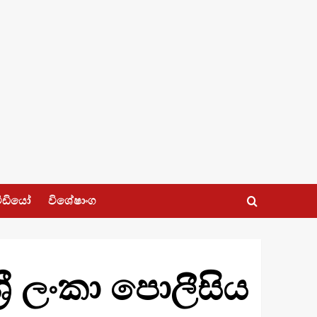
ීඩියෝ
විශේෂාංග
‍රී ලංකා පොලීසිය