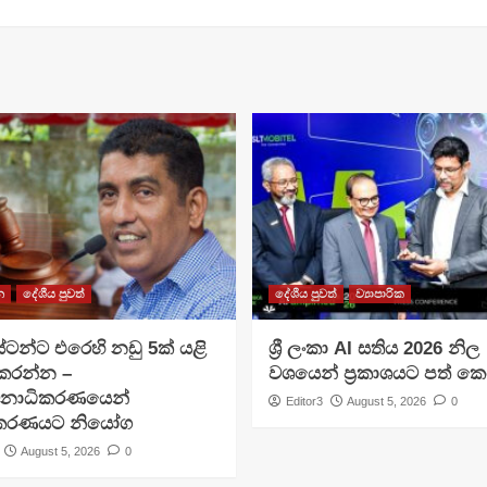
න
දේශීය පුවත්
දේශීය පුවත්
ව්‍යාපාරික
ටන්ට එරෙහි නඩු 5ක් යළි
ශ්‍රී ලංකා AI සතිය 2026 නිල
 කරන්න –
වශයෙන් ප්‍රකාශයට පත් ක
චනාධිකරණයෙන්
Editor3
August 5, 2026
0
ිකරණයට නියෝග
August 5, 2026
0