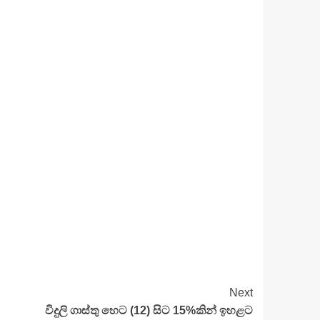
Next
විදුලි ගාස්තු හෙට (12) සිට 15%කින් ඉහළට