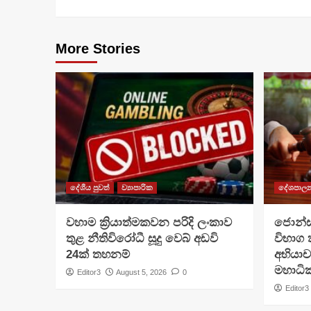
More Stories
දේශීය පුවත්
ව්‍යාපාරික
දේශපාල
වහාම ක්‍රියාත්මකවන පරිදි ලංකාව
ජොන්ස්
තුළ නීතිවිරෝධී සූදු වෙබ් අඩවි
විභාග
24ක් තහනම්
අභියා
මහාධ
Editor3
August 5, 2026
0
Editor3