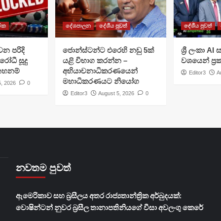
රික
දේශපාලන
දේශීය පුවත්
දේශීය පුවත්
වන පරිදි
ජොන්ස්ටන්ට එරෙහි නඩු 5ක්
ශ්‍රී ලංකා A
රෝධී සූදු
යළි විභාග කරන්න –
වශයෙන් ප්‍
 තහනම්
අභියාචනාධිකරණයෙන්
Editor3
A
මහාධිකරණයට නියෝග
5, 2026
0
Editor3
August 5, 2026
0
නවතම පුවත්
ඇමෙරිකාව සහ බ්‍රසීලය අතර රාජ්‍යතාන්ත්‍රික අර්බුදයක්:
වොෂින්ටන් නුවර බ්‍රසීල තානාපතිනියගේ වීසා අවලංගු කෙරේ