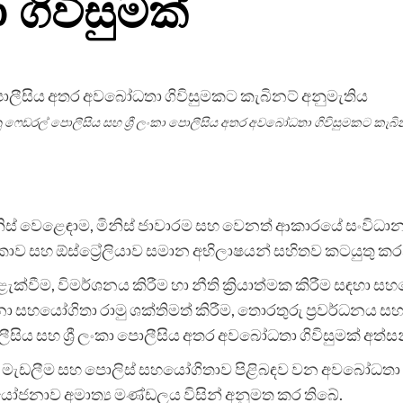
ිවිසුමක්
යානු ෆෙඩරල් පොලීසිය සහ ශ්‍රී ලංකා පොලීසිය අතර අවබෝධතා ගිවිසුමකට කැබි
ාරම, මිනිස් වෙළෙඳාම, මිනිස් ජාවාරම සහ වෙනත් ආකාරයේ සංවි
ලංකාව සහ ඕස්ට්‍රේලියාව සමාන අභිලාෂයන් සහිතව කටයුතු ක
ැක්වීම, විමර්ශනය කිරීම හා නීති ක්‍රියාත්මක කිරීම සඳහා
්නා සහයෝගිතා රාමු ශක්තිමත් කිරීම, තොරතුරු ප්‍රවර්ධනය සහ
ොලීසිය සහ ශ්‍රී ලංකා පොලීසිය අතර අවබෝධතා ගිවිසුමක් අත්
රාධ මැඩලීම සහ පොලිස් සහයෝගිතාව පිළිබඳව වන අවබෝධත
කළ යෝජනාව අමාත්‍ය මණ්ඩලය විසින් අනුමත කර තිබේ.