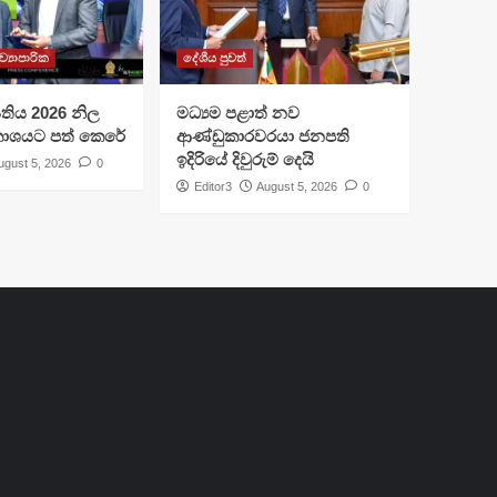
ව්‍යාපාරික
දේශීය පුවත්
I සතිය 2026 නිල
මධ්‍යම පළාත් නව
රකාශයට පත් කෙරේ
ආණ්ඩුකාරවරයා ජනපති
ඉදිරියේ දිවුරුම් දෙයි
ugust 5, 2026
0
Editor3
August 5, 2026
0