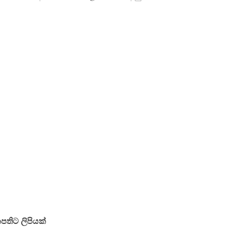
තිට ලිපියක්