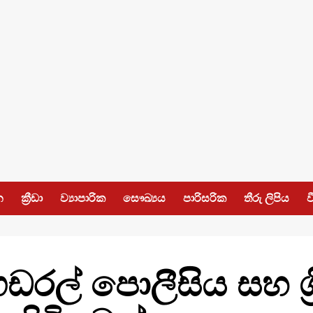
න
ක්‍රීඩා
ව්‍යාපාරික
සෞඛ්‍යය
පාරිසරික
තීරු ලිපිය
ව
 ෆෙඩරල් පොලීසිය සහ ශ්