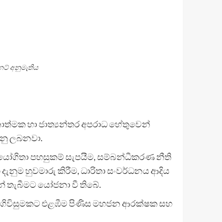
නට් අනුමැතිය
ධානාත්මක හා ජාත්‍යන්තර අපරාධ හේතුවෙන්
රනු ලබනවා.
 සහයෝගිතා පහසුකම් සැපයීම, සම්බන්ධීකරණ නීති
 දැනුම හුවමාරු කිරීම, ධාරිතා සංවර්ධනය ආදිය
සන් තැබීමට යෝජනා වී තිබේ.
ා ගිවිසුමකට එළඹීම පිණිස මහජන ආරක්ෂක සහ