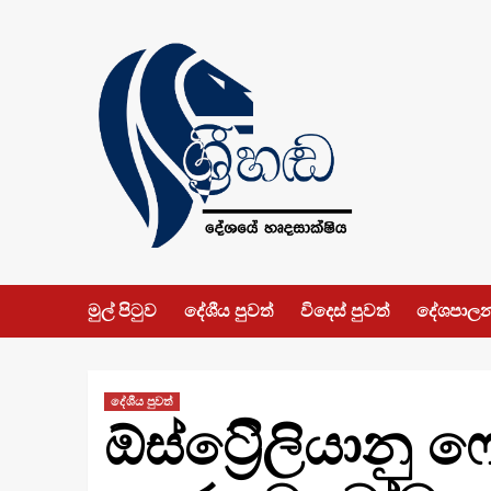
Skip
to
content
මුල් පිටුව
දේශීය පුවත්
විදෙස් පුවත්
දේශපාල
දේශීය පුවත්
ඕස්ට්‍රෙිලියානු