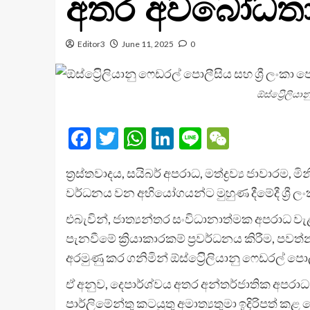
අතර අවබෝධතා ග
Editor3
June 11, 2025
0
ඕස්ට්‍රෙිලි
Facebook
Twitter
WhatsApp
LinkedIn
Line
WeChat
ත්‍රස්තවාදය, සයිබර් අපරාධ, මත්ද්‍රව්‍ය ජාව
වර්ධනය වන අභියෝගයන්ට මුහුණ දීමේදී ශ්‍රී 
එබැවින්, ජාත්‍යන්තර සංවිධානාත්මක අපරාධ වැළ
පැනවීමේ ක්‍රියාකාරකම් ප්‍රවර්ධනය කිරීම, පවත
අරමුණු කර ගනිමින් ඕස්ට්‍රෙිලියානු ෆෙඩරල් ප
ඒ අනුව, දෙපාර්ශ්වය අතර අන්තර්ජාතික අප
පාර්ලිමේන්තු කටයුතු අමාත්‍යතුමා ඉදිරිපත් 